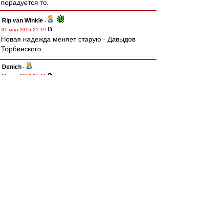
порадуется то.
Rip van Winkle
-
31 мар 2015 21:19
Новая надежда меняет старую - Давыдов
Торбинского..
Denich
-
31 мар 2015 21:10
Голосом Г.С. Орлова - "Ай, да, Лодыгин!"
Редактировалось 31 мар 2015 21:13
SAS
-
31 мар 2015 20:53
интересно - а казахские мальчики получают на
порядок или на два порядка меньше наших
"мастеров" первого тайма???
Nevladimirovi4
-
31 мар 2015 20:52
Смотрю на перемещения Дзюбы и вижу Улю
Семёнову и Сашу Ткаченко из советского
баскета, которые не бегали, а бродили по