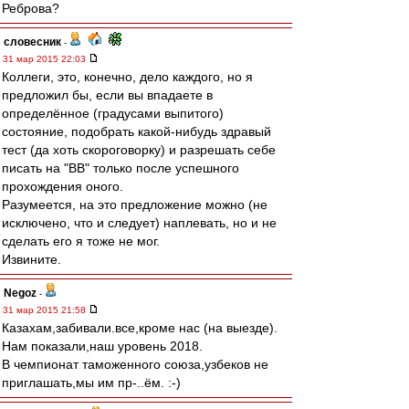
Реброва?
словесник
-
31 мар 2015 22:03
Коллеги, это, конечно, дело каждого, но я
предложил бы, если вы впадаете в
определённое (градусами выпитого)
состояние, подобрать какой-нибудь здравый
тест (да хоть скороговорку) и разрешать себе
писать на "ВВ" только после успешного
прохождения оного.
Разумеется, на это предложение можно (не
исключено, что и следует) наплевать, но и не
сделать его я тоже не мог.
Извините.
Negoz
-
31 мар 2015 21:58
Казахам,забивали.все,кроме нас (на выезде).
Нам показали,наш уровень 2018.
В чемпионат таможенного союза,узбеков не
приглашать,мы им пр-..ём. :-)