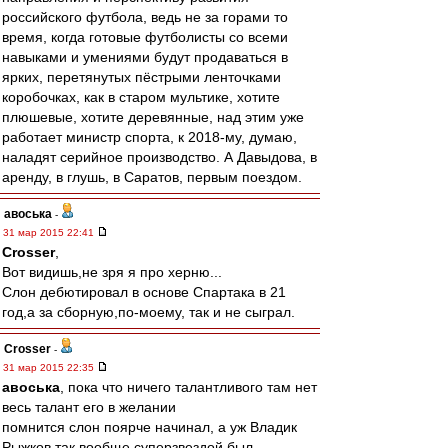
российского футбола, ведь не за горами то
время, когда готовые футболисты со всеми
навыками и умениями будут продаваться в
ярких, перетянутых пёстрыми ленточками
коробочках, как в старом мультике, хотите
плюшевые, хотите деревянные, над этим уже
работает министр спорта, к 2018-му, думаю,
наладят серийное производство. А Давыдова, в
аренду, в глушь, в Саратов, первым поездом.
авоська
-
31 мар 2015 22:41
Crosser
,
Вот видишь,не зря я про херню...
Слон дебютировал в основе Спартака в 21
год,а за сборную,по-моему, так и не сыграл.
Crosser
-
31 мар 2015 22:35
авоська
, пока что ничего талантливого там нет
весь талант его в желании
помнится слон поярче начинал, а уж Владик
Рыжков так вообще суперзвездой был