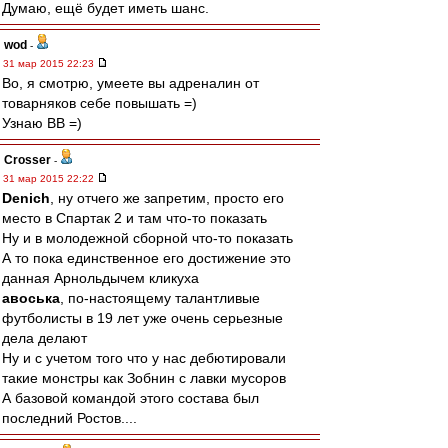
Думаю, ещё будет иметь шанс.
wod
-
31 мар 2015 22:23
Во, я смотрю, умеете вы адреналин от
товарняков себе повышать =)
Узнаю ВВ =)
Crosser
-
31 мар 2015 22:22
Denich
, ну отчего же запретим, просто его
место в Спартак 2 и там что-то показать
Ну и в молодежной сборной что-то показать
А то пока единственное его достижение это
данная Арнольдычем кликуха
авоська
, по-настоящему талантливые
футболисты в 19 лет уже очень серьезные
дела делают
Ну и с учетом того что у нас дебютировали
такие монстры как Зобнин с лавки мусоров
А базовой командой этого состава был
последний Ростов....