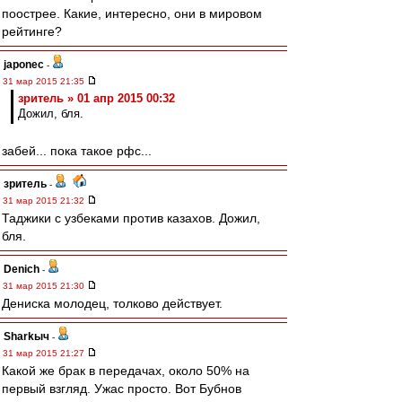
поострее. Какие, интересно, они в мировом
рейтинге?
japonec
-
31 мар 2015 21:35
зpитель » 01 апр 2015 00:32
Дожил, бля.
забей... пока такое рфс...
зpитель
-
31 мар 2015 21:32
Таджики с узбеками против казахов. Дожил,
бля.
Denich
-
31 мар 2015 21:30
Дениска молодец, толково действует.
Sharkыч
-
31 мар 2015 21:27
Какой же брак в передачах, около 50% на
первый взгляд. Ужас просто. Вот Бубнов