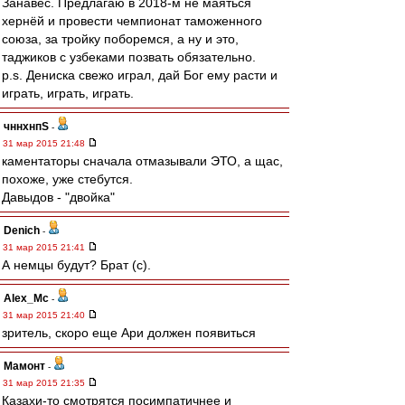
Занавес. Предлагаю в 2018-м не маяться
хернёй и провести чемпионат таможенного
союза, за тройку поборемся, а ну и это,
таджиков с узбеками позвать обязательно.
p.s. Дениска свежо играл, дай Бог ему расти и
играть, играть, играть.
чннхнпS
-
31 мар 2015 21:48
каментаторы сначала отмазывали ЭТО, а щас,
похоже, уже стебутся.
Давыдов - "двойка"
Denich
-
31 мар 2015 21:41
А немцы будут? Брат (с).
Alex_Mc
-
31 мар 2015 21:40
зритель, скоро еще Ари должен появиться
Мамонт
-
31 мар 2015 21:35
Казахи-то смотрятся посимпатичнее и