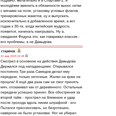
подавно, желательно и в Спартаке-2, и
молодёжке вменить в обязанности вынос сетки
с мячами на поле, установку угловых флагов,
тренировочных макетов, ну и выпускать
исключительно в добавленное время, а вот
годам к 30-ти, когда житейская мудрость
появится, начинать наигрывать. Ну а,
ожидания Федуна это, как говаривал классик -
его проблемы, а не Давыдова.
старичок
-
31 мар 2015 22:28
Смотрел в основном на действия Давыдова.
Держался под нападающими. Открывался
постоянно.Три раза Самедов делал ему
передачи, только неточные. Жалко на краю не
прошла! А ещё два раза сам не смог принять
мяч, отскакивал как от деревянного. Остальные
передачи успешно принял. Все обострения за
второй тайм - прострел на ближнюю и удар
после прохода вдоль линии штрафной - его.
Пытался прессинговать, но безуспешно,
наверное не было установки. Ног не убирал.