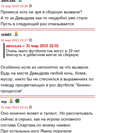
авоська
-
31 мар 2015 23:28
Промеса хоть не зря в сборную вызвали?
А то за Давыдова как-то неудобно уже стало.
Пусть в следующий раз отказывается.
mib83
-
31 мар 2015 23:17
авоська » 31 мар 2015 22:41
Очень мало футболистов могут в 19 лет
блеснуть в дебютном матче за сборную.
Особенно если их непонятно за что вызвали.
Будь на месте Давыдова любой конь, бомж,
мусор, никто бы не стеснялся в выражениях по
поводу процветающих в рос.футболе "бизнес-
процессов".
mp
-
31 мар 2015 23:14
Оно конечно может и талант...Но рассчитывать
сейчас в серьез, как на игрока основного
состава Спартака,по моему наивно.
Про остальных,кого Якину поручили