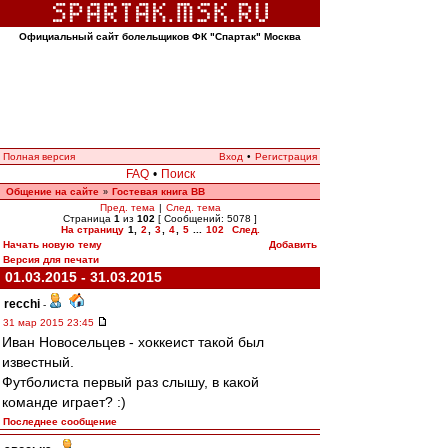
Официальный сайт болельщиков ФК "Спартак" Москва
Полная версия
Вход
•
Регистрация
FAQ
•
Поиск
Общение на сайте
Гостевая книга ВВ
»
Пред. тема
|
След. тема
Страница
1
из
102
[ Сообщений: 5078 ]
На страницу
1
,
2
,
3
,
4
,
5
...
102
След.
Начать новую тему
Добавить
Версия для печати
01.03.2015 - 31.03.2015
recchi
-
31 мар 2015 23:45
Иван Новосельцев - хоккеист такой был
известный.
Футболиста первый раз слышу, в какой
команде играет? :)
Последнее сообщение