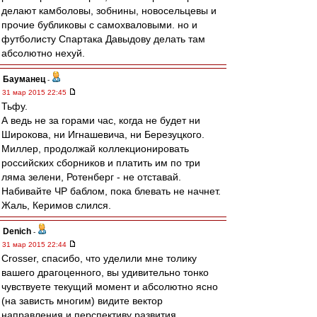
делают камболовы, зобнины, новосельцевы и
прочие бубликовы с самохваловыми. но и
футболисту Спартака Давыдову делать там
абсолютно нехуй.
Бауманец
-
31 мар 2015 22:45
Тьфу.
А ведь не за горами час, когда не будет ни
Широкова, ни Игнашевича, ни Березуцкого.
Миллер, продолжай коллекционировать
российских сборников и платить им по три
ляма зелени, Ротенберг - не отставай.
Набивайте ЧР баблом, пока блевать не начнет.
Жаль, Керимов слился.
Denich
-
31 мар 2015 22:44
Crosser, спасибо, что уделили мне толику
вашего драгоценного, вы удивительно тонко
чувствуете текущий момент и абсолютно ясно
(на зависть многим) видите вектор
направления и перспективу развития