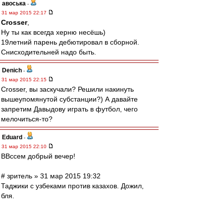
авоська
-
31 мар 2015 22:17
Crosser
,
Ну ты как всегда херню несёшь)
19летний парень дебютировал в сборной.
Снисходительней надо быть.
Denich
-
31 мар 2015 22:15
Crosser, вы заскучали? Решили накинуть
вышеупомянутой субстанции?) А давайте
запретим Давыдову играть в футбол, чего
мелочиться-то?
Eduard
-
31 мар 2015 22:10
ВВссем добрый вечер!
# зpитель » 31 мар 2015 19:32
Таджики с узбеками против казахов. Дожил,
бля.