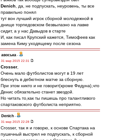
Denich
, да, не подпускать, неуровень, ты все
правильно понял
тут вон лучший игрок сборной молодежной в
днище торпедовском безвылазно на лавке
сидит, а у нас Давыдов в старте
И, как писал Крупский кажется, Тимофеев как
замена Киму уходящему после сезона
авоська
-
31 мар 2015 22:31
Crosser
,
Очень мало футболистов могут в 19 лет
блеснуть в дебютном матче за сборную.
При этом никто и не говорит(кроме Федуна),что
Денис обязательно станет звездой.
Но читать то,как ты пишешь про талантливого
спартаковского футболиста неприятно.
Denich
-
31 мар 2015 22:28
Crosser, так я и говорю, к основе Спартака на
пушечный выстрел не подпускать, к сборной