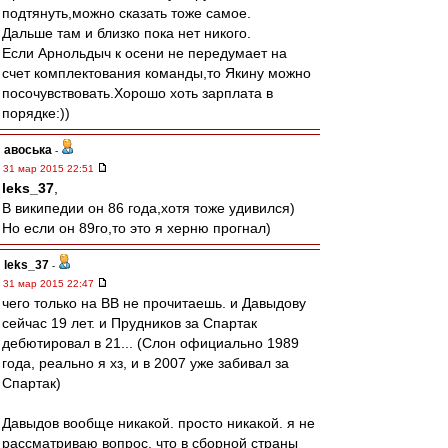
подтянуть,можно сказать тоже самое.
Дальше там и близко пока нет никого.
Если Арнольдыч к осени не передумает на
счет комплектования команды,то Якину можно
посочувствовать.Хорошо хоть зарплата в
порядке:))
авоська
-
31 мар 2015 22:51
leks_37
,
В википедии он 86 года,хотя тоже удивился)
Но если он 89го,то это я херню прогнал)
leks_37
-
31 мар 2015 22:47
чего только на ВВ не прочитаешь. и Давыдову
сейчас 19 лет. и Прудников за Спартак
дебютировал в 21... (Слон официально 1989
года, реально я хз, и в 2007 уже забивал за
Спартак)
Давыдов вообще никакой. просто никакой. я не
рассматриваю вопрос, что в сборной страны