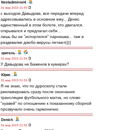
Nevladimirovi4
-
31 мар 2015 21:55
с выходом Давыдова, все передачи вперед
адресовывались в основном ему... Денис
единственный в этом болоте, кто двигался,
открывался и предлагал себя...
лишь бы не "испортился" парнишка... там в
раздевалке дзюбо-вирусы летают((((
зpитель
-
31 мар 2015 21:54
У Давыдова не Баженов в кумирах?
Юрис
-
31 мар 2015 21:53
Я не знаю, что по дуроскопу стали
рекламировать сразу после окончания
трансляции футбольного матча, но слово
"хуавей" по отношению к показанному сборной
прозвучало очень гармонично.
Denich
-
31 мар 2015 21:52