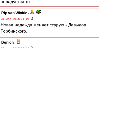
порадуется то.
Rip van Winkle
-
31 мар 2015 21:19
Новая надежда меняет старую - Давыдов
Торбинского..
Denich
-
31 мар 2015 21:10
Голосом Г.С. Орлова - "Ай, да, Лодыгин!"
Редактировалось 31 мар 2015 21:13
SAS
-
31 мар 2015 20:53
интересно - а казахские мальчики получают на
порядок или на два порядка меньше наших
"мастеров" первого тайма???
Nevladimirovi4
-
31 мар 2015 20:52
Смотрю на перемещения Дзюбы и вижу Улю
Семёнову и Сашу Ткаченко из советского
баскета, которые не бегали, а бродили по