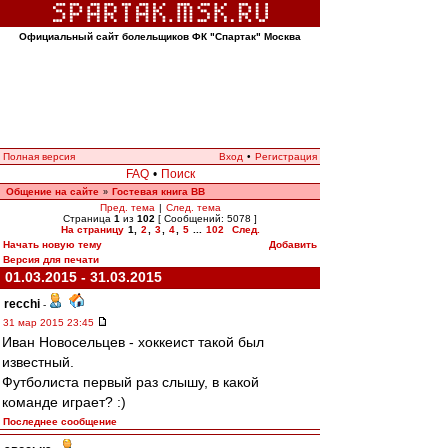
Официальный сайт болельщиков ФК "Спартак" Москва
Полная версия
Вход
•
Регистрация
FAQ
•
Поиск
Общение на сайте
Гостевая книга ВВ
»
Пред. тема
|
След. тема
Страница
1
из
102
[ Сообщений: 5078 ]
На страницу
1
,
2
,
3
,
4
,
5
...
102
След.
Начать новую тему
Добавить
Версия для печати
01.03.2015 - 31.03.2015
recchi
-
31 мар 2015 23:45
Иван Новосельцев - хоккеист такой был
известный.
Футболиста первый раз слышу, в какой
команде играет? :)
Последнее сообщение