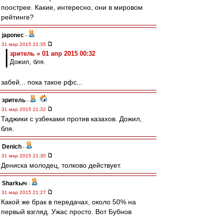
поострее. Какие, интересно, они в мировом
рейтинге?
japonec
-
31 мар 2015 21:35
зpитель » 01 апр 2015 00:32
Дожил, бля.
забей... пока такое рфс...
зpитель
-
31 мар 2015 21:32
Таджики с узбеками против казахов. Дожил,
бля.
Denich
-
31 мар 2015 21:30
Дениска молодец, толково действует.
Sharkыч
-
31 мар 2015 21:27
Какой же брак в передачах, около 50% на
первый взгляд. Ужас просто. Вот Бубнов