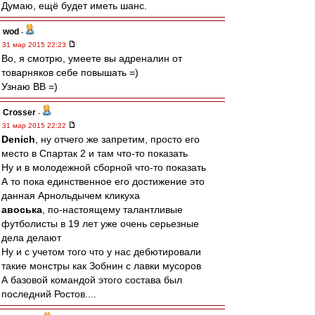
Думаю, ещё будет иметь шанс.
wod
-
31 мар 2015 22:23
Во, я смотрю, умеете вы адреналин от
товарняков себе повышать =)
Узнаю ВВ =)
Crosser
-
31 мар 2015 22:22
Denich
, ну отчего же запретим, просто его
место в Спартак 2 и там что-то показать
Ну и в молодежной сборной что-то показать
А то пока единственное его достижение это
данная Арнольдычем кликуха
авоська
, по-настоящему талантливые
футболисты в 19 лет уже очень серьезные
дела делают
Ну и с учетом того что у нас дебютировали
такие монстры как Зобнин с лавки мусоров
А базовой командой этого состава был
последний Ростов....