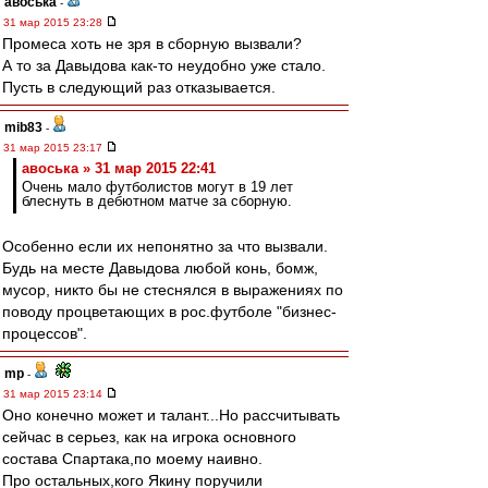
авоська
-
31 мар 2015 23:28
Промеса хоть не зря в сборную вызвали?
А то за Давыдова как-то неудобно уже стало.
Пусть в следующий раз отказывается.
mib83
-
31 мар 2015 23:17
авоська » 31 мар 2015 22:41
Очень мало футболистов могут в 19 лет
блеснуть в дебютном матче за сборную.
Особенно если их непонятно за что вызвали.
Будь на месте Давыдова любой конь, бомж,
мусор, никто бы не стеснялся в выражениях по
поводу процветающих в рос.футболе "бизнес-
процессов".
mp
-
31 мар 2015 23:14
Оно конечно может и талант...Но рассчитывать
сейчас в серьез, как на игрока основного
состава Спартака,по моему наивно.
Про остальных,кого Якину поручили