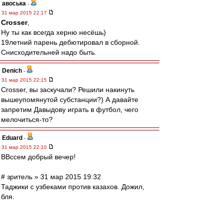
авоська
-
31 мар 2015 22:17
Crosser
,
Ну ты как всегда херню несёшь)
19летний парень дебютировал в сборной.
Снисходительней надо быть.
Denich
-
31 мар 2015 22:15
Crosser, вы заскучали? Решили накинуть
вышеупомянутой субстанции?) А давайте
запретим Давыдову играть в футбол, чего
мелочиться-то?
Eduard
-
31 мар 2015 22:10
ВВссем добрый вечер!
# зpитель » 31 мар 2015 19:32
Таджики с узбеками против казахов. Дожил,
бля.