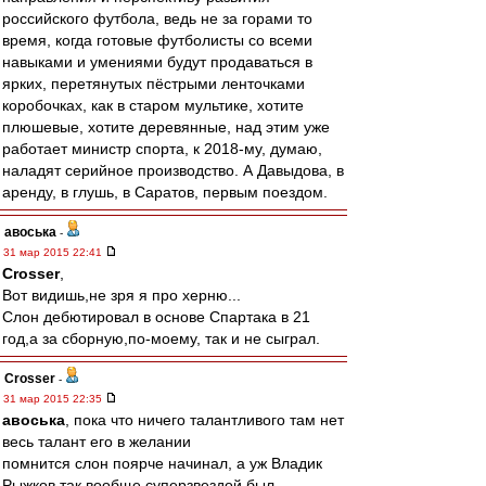
российского футбола, ведь не за горами то
время, когда готовые футболисты со всеми
навыками и умениями будут продаваться в
ярких, перетянутых пёстрыми ленточками
коробочках, как в старом мультике, хотите
плюшевые, хотите деревянные, над этим уже
работает министр спорта, к 2018-му, думаю,
наладят серийное производство. А Давыдова, в
аренду, в глушь, в Саратов, первым поездом.
авоська
-
31 мар 2015 22:41
Crosser
,
Вот видишь,не зря я про херню...
Слон дебютировал в основе Спартака в 21
год,а за сборную,по-моему, так и не сыграл.
Crosser
-
31 мар 2015 22:35
авоська
, пока что ничего талантливого там нет
весь талант его в желании
помнится слон поярче начинал, а уж Владик
Рыжков так вообще суперзвездой был