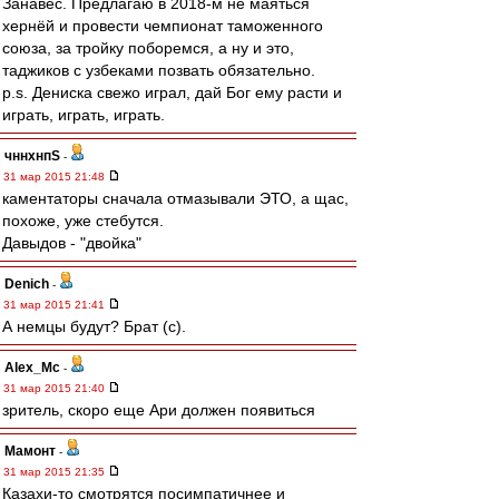
Занавес. Предлагаю в 2018-м не маяться
хернёй и провести чемпионат таможенного
союза, за тройку поборемся, а ну и это,
таджиков с узбеками позвать обязательно.
p.s. Дениска свежо играл, дай Бог ему расти и
играть, играть, играть.
чннхнпS
-
31 мар 2015 21:48
каментаторы сначала отмазывали ЭТО, а щас,
похоже, уже стебутся.
Давыдов - "двойка"
Denich
-
31 мар 2015 21:41
А немцы будут? Брат (с).
Alex_Mc
-
31 мар 2015 21:40
зритель, скоро еще Ари должен появиться
Мамонт
-
31 мар 2015 21:35
Казахи-то смотрятся посимпатичнее и