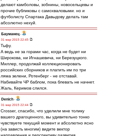
делают камболовы, зобнины, новосельцевы и
прочие бубликовы с самохваловыми. но и
футболисту Спартака Давыдову делать там
абсолютно нехуй.
Бауманец
-
31 мар 2015 22:45
Тьфу.
А ведь не за горами час, когда не будет ни
Широкова, ни Игнашевича, ни Березуцкого.
Миллер, продолжай коллекционировать
российских сборников и платить им по три
ляма зелени, Ротенберг - не отставай.
Набивайте ЧР баблом, пока блевать не начнет.
Жаль, Керимов слился.
Denich
-
31 мар 2015 22:44
Crosser, спасибо, что уделили мне толику
вашего драгоценного, вы удивительно тонко
чувствуете текущий момент и абсолютно ясно
(на зависть многим) видите вектор
направления и перспективу развития