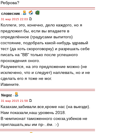
Реброва?
словесник
-
31 мар 2015 22:03
Коллеги, это, конечно, дело каждого, но я
предложил бы, если вы впадаете в
определённое (градусами выпитого)
состояние, подобрать какой-нибудь здравый
тест (да хоть скороговорку) и разрешать себе
писать на "ВВ" только после успешного
прохождения оного.
Разумеется, на это предложение можно (не
исключено, что и следует) наплевать, но и не
сделать его я тоже не мог.
Извините.
Negoz
-
31 мар 2015 21:58
Казахам,забивали.все,кроме нас (на выезде).
Нам показали,наш уровень 2018.
В чемпионат таможенного союза,узбеков не
приглашать,мы им пр-..ём. :-)