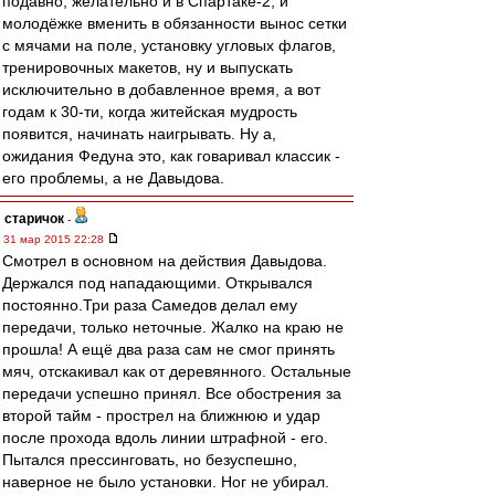
подавно, желательно и в Спартаке-2, и
молодёжке вменить в обязанности вынос сетки
с мячами на поле, установку угловых флагов,
тренировочных макетов, ну и выпускать
исключительно в добавленное время, а вот
годам к 30-ти, когда житейская мудрость
появится, начинать наигрывать. Ну а,
ожидания Федуна это, как говаривал классик -
его проблемы, а не Давыдова.
старичок
-
31 мар 2015 22:28
Смотрел в основном на действия Давыдова.
Держался под нападающими. Открывался
постоянно.Три раза Самедов делал ему
передачи, только неточные. Жалко на краю не
прошла! А ещё два раза сам не смог принять
мяч, отскакивал как от деревянного. Остальные
передачи успешно принял. Все обострения за
второй тайм - прострел на ближнюю и удар
после прохода вдоль линии штрафной - его.
Пытался прессинговать, но безуспешно,
наверное не было установки. Ног не убирал.