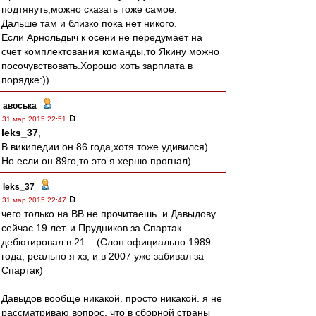
подтянуть,можно сказать тоже самое.
Дальше там и близко пока нет никого.
Если Арнольдыч к осени не передумает на
счет комплектования команды,то Якину можно
посочувствовать.Хорошо хоть зарплата в
порядке:))
авоська
-
31 мар 2015 22:51
leks_37
,
В википедии он 86 года,хотя тоже удивился)
Но если он 89го,то это я херню прогнал)
leks_37
-
31 мар 2015 22:47
чего только на ВВ не прочитаешь. и Давыдову
сейчас 19 лет. и Прудников за Спартак
дебютировал в 21... (Слон официально 1989
года, реально я хз, и в 2007 уже забивал за
Спартак)
Давыдов вообще никакой. просто никакой. я не
рассматриваю вопрос, что в сборной страны