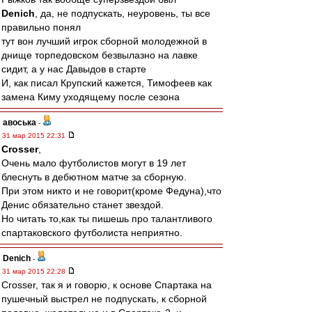
Denich
, да, не подпускать, неуровень, ты все
правильно понял
тут вон лучший игрок сборной молодежной в
днище торпедовском безвылазно на лавке
сидит, а у нас Давыдов в старте
И, как писал Крупский кажется, Тимофеев как
замена Киму уходящему после сезона
авоська
-
31 мар 2015 22:31
Crosser
,
Очень мало футболистов могут в 19 лет
блеснуть в дебютном матче за сборную.
При этом никто и не говорит(кроме Федуна),что
Денис обязательно станет звездой.
Но читать то,как ты пишешь про талантливого
спартаковского футболиста неприятно.
Denich
-
31 мар 2015 22:28
Crosser, так я и говорю, к основе Спартака на
пушечный выстрел не подпускать, к сборной