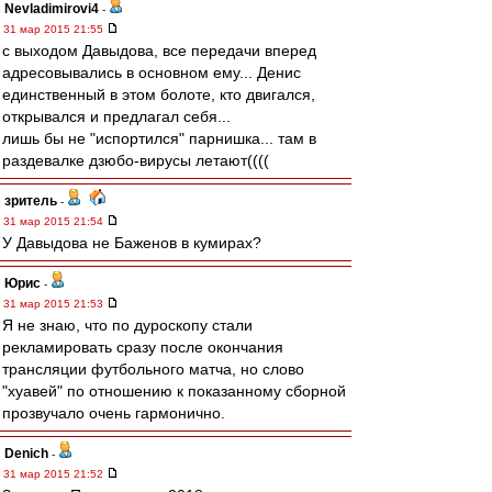
Nevladimirovi4
-
31 мар 2015 21:55
с выходом Давыдова, все передачи вперед
адресовывались в основном ему... Денис
единственный в этом болоте, кто двигался,
открывался и предлагал себя...
лишь бы не "испортился" парнишка... там в
раздевалке дзюбо-вирусы летают((((
зpитель
-
31 мар 2015 21:54
У Давыдова не Баженов в кумирах?
Юрис
-
31 мар 2015 21:53
Я не знаю, что по дуроскопу стали
рекламировать сразу после окончания
трансляции футбольного матча, но слово
"хуавей" по отношению к показанному сборной
прозвучало очень гармонично.
Denich
-
31 мар 2015 21:52