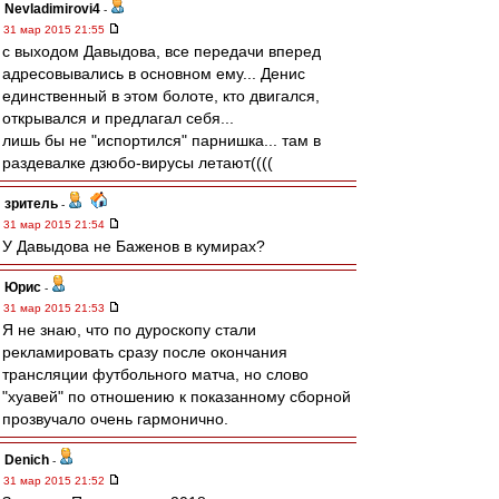
Nevladimirovi4
-
31 мар 2015 21:55
с выходом Давыдова, все передачи вперед
адресовывались в основном ему... Денис
единственный в этом болоте, кто двигался,
открывался и предлагал себя...
лишь бы не "испортился" парнишка... там в
раздевалке дзюбо-вирусы летают((((
зpитель
-
31 мар 2015 21:54
У Давыдова не Баженов в кумирах?
Юрис
-
31 мар 2015 21:53
Я не знаю, что по дуроскопу стали
рекламировать сразу после окончания
трансляции футбольного матча, но слово
"хуавей" по отношению к показанному сборной
прозвучало очень гармонично.
Denich
-
31 мар 2015 21:52