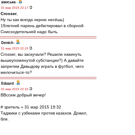
авоська
-
31 мар 2015 22:17
Crosser
,
Ну ты как всегда херню несёшь)
19летний парень дебютировал в сборной.
Снисходительней надо быть.
Denich
-
31 мар 2015 22:15
Crosser, вы заскучали? Решили накинуть
вышеупомянутой субстанции?) А давайте
запретим Давыдову играть в футбол, чего
мелочиться-то?
Eduard
-
31 мар 2015 22:10
ВВссем добрый вечер!
# зpитель » 31 мар 2015 19:32
Таджики с узбеками против казахов. Дожил,
бля.