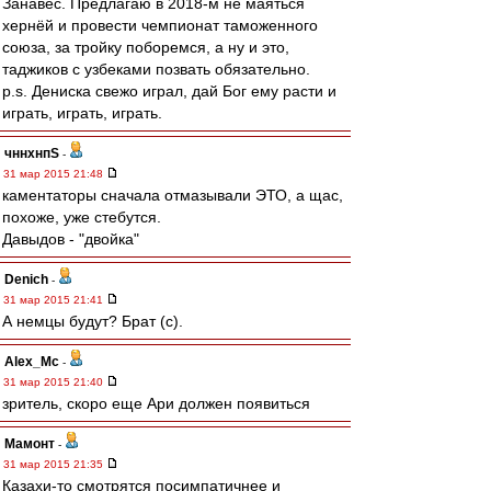
Занавес. Предлагаю в 2018-м не маяться
хернёй и провести чемпионат таможенного
союза, за тройку поборемся, а ну и это,
таджиков с узбеками позвать обязательно.
p.s. Дениска свежо играл, дай Бог ему расти и
играть, играть, играть.
чннхнпS
-
31 мар 2015 21:48
каментаторы сначала отмазывали ЭТО, а щас,
похоже, уже стебутся.
Давыдов - "двойка"
Denich
-
31 мар 2015 21:41
А немцы будут? Брат (с).
Alex_Mc
-
31 мар 2015 21:40
зритель, скоро еще Ари должен появиться
Мамонт
-
31 мар 2015 21:35
Казахи-то смотрятся посимпатичнее и