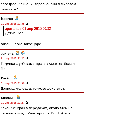
поострее. Какие, интересно, они в мировом
рейтинге?
japonec
-
31 мар 2015 21:35
зpитель » 01 апр 2015 00:32
Дожил, бля.
забей... пока такое рфс...
зpитель
-
31 мар 2015 21:32
Таджики с узбеками против казахов. Дожил,
бля.
Denich
-
31 мар 2015 21:30
Дениска молодец, толково действует.
Sharkыч
-
31 мар 2015 21:27
Какой же брак в передачах, около 50% на
первый взгляд. Ужас просто. Вот Бубнов