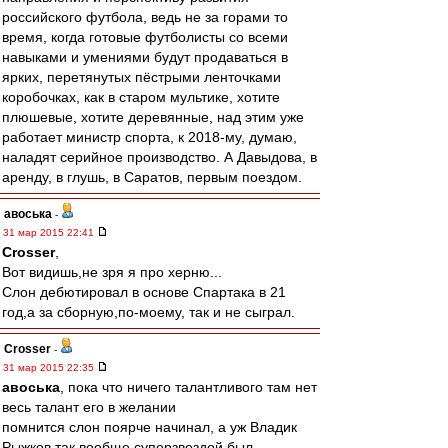
российского футбола, ведь не за горами то
время, когда готовые футболисты со всеми
навыками и умениями будут продаваться в
ярких, перетянутых пёстрыми ленточками
коробочках, как в старом мультике, хотите
плюшевые, хотите деревянные, над этим уже
работает министр спорта, к 2018-му, думаю,
наладят серийное производство. А Давыдова, в
аренду, в глушь, в Саратов, первым поездом.
авоська
-
31 мар 2015 22:41
Crosser
,
Вот видишь,не зря я про херню...
Слон дебютировал в основе Спартака в 21
год,а за сборную,по-моему, так и не сыграл.
Crosser
-
31 мар 2015 22:35
авоська
, пока что ничего талантливого там нет
весь талант его в желании
помнится слон поярче начинал, а уж Владик
Рыжков так вообще суперзвездой был