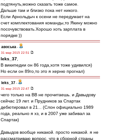
подтянуть,можно сказать тоже самое.
Дальше там и близко пока нет никого.
Если Арнольдыч к осени не передумает на
счет комплектования команды,то Якину можно
посочувствовать.Хорошо хоть зарплата в
порядке:))
авоська
-
31 мар 2015 22:51
leks_37
,
В википедии он 86 года,хотя тоже удивился)
Но если он 89го,то это я херню прогнал)
leks_37
-
31 мар 2015 22:47
чего только на ВВ не прочитаешь. и Давыдову
сейчас 19 лет. и Прудников за Спартак
дебютировал в 21... (Слон официально 1989
года, реально я хз, и в 2007 уже забивал за
Спартак)
Давыдов вообще никакой. просто никакой. я не
рассматриваю вопрос, что в сборной страны