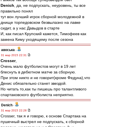
Denich
, да, не подпускать, неуровень, ты все
правильно понял
тут вон лучший игрок сборной молодежной в
днище торпедовском безвылазно на лавке
сидит, а у нас Давыдов в старте
И, как писал Крупский кажется, Тимофеев как
замена Киму уходящему после сезона
авоська
-
31 мар 2015 22:31
Crosser
,
Очень мало футболистов могут в 19 лет
блеснуть в дебютном матче за сборную.
При этом никто и не говорит(кроме Федуна),что
Денис обязательно станет звездой.
Но читать то,как ты пишешь про талантливого
спартаковского футболиста неприятно.
Denich
-
31 мар 2015 22:28
Crosser, так я и говорю, к основе Спартака на
пушечный выстрел не подпускать, к сборной