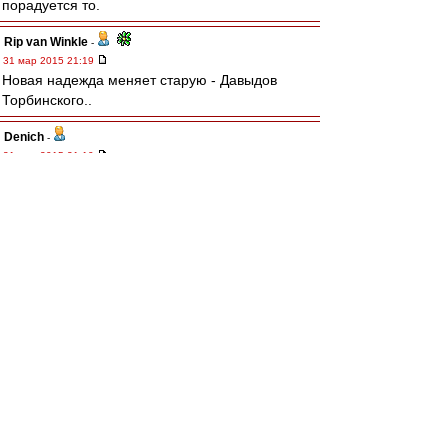
порадуется то.
Rip van Winkle
-
31 мар 2015 21:19
Новая надежда меняет старую - Давыдов
Торбинского..
Denich
-
31 мар 2015 21:10
Голосом Г.С. Орлова - "Ай, да, Лодыгин!"
Редактировалось 31 мар 2015 21:13
SAS
-
31 мар 2015 20:53
интересно - а казахские мальчики получают на
порядок или на два порядка меньше наших
"мастеров" первого тайма???
Nevladimirovi4
-
31 мар 2015 20:52
Смотрю на перемещения Дзюбы и вижу Улю
Семёнову и Сашу Ткаченко из советского
баскета, которые не бегали, а бродили по