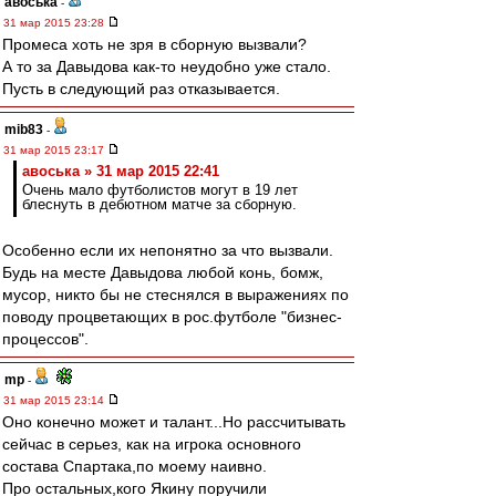
авоська
-
31 мар 2015 23:28
Промеса хоть не зря в сборную вызвали?
А то за Давыдова как-то неудобно уже стало.
Пусть в следующий раз отказывается.
mib83
-
31 мар 2015 23:17
авоська » 31 мар 2015 22:41
Очень мало футболистов могут в 19 лет
блеснуть в дебютном матче за сборную.
Особенно если их непонятно за что вызвали.
Будь на месте Давыдова любой конь, бомж,
мусор, никто бы не стеснялся в выражениях по
поводу процветающих в рос.футболе "бизнес-
процессов".
mp
-
31 мар 2015 23:14
Оно конечно может и талант...Но рассчитывать
сейчас в серьез, как на игрока основного
состава Спартака,по моему наивно.
Про остальных,кого Якину поручили