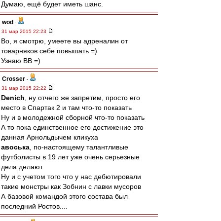
Думаю, ещё будет иметь шанс.
wod
-
31 мар 2015 22:23
Во, я смотрю, умеете вы адреналин от
товарняков себе повышать =)
Узнаю ВВ =)
Crosser
-
31 мар 2015 22:22
Denich
, ну отчего же запретим, просто его
место в Спартак 2 и там что-то показать
Ну и в молодежной сборной что-то показать
А то пока единственное его достижение это
данная Арнольдычем кликуха
авоська
, по-настоящему талантливые
футболисты в 19 лет уже очень серьезные
дела делают
Ну и с учетом того что у нас дебютировали
такие монстры как Зобнин с лавки мусоров
А базовой командой этого состава был
последний Ростов....