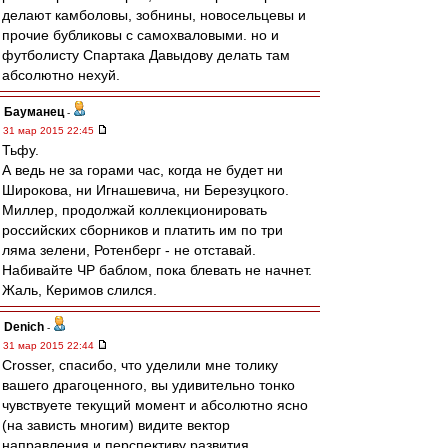
делают камболовы, зобнины, новосельцевы и
прочие бубликовы с самохваловыми. но и
футболисту Спартака Давыдову делать там
абсолютно нехуй.
Бауманец
-
31 мар 2015 22:45
Тьфу.
А ведь не за горами час, когда не будет ни
Широкова, ни Игнашевича, ни Березуцкого.
Миллер, продолжай коллекционировать
российских сборников и платить им по три
ляма зелени, Ротенберг - не отставай.
Набивайте ЧР баблом, пока блевать не начнет.
Жаль, Керимов слился.
Denich
-
31 мар 2015 22:44
Crosser, спасибо, что уделили мне толику
вашего драгоценного, вы удивительно тонко
чувствуете текущий момент и абсолютно ясно
(на зависть многим) видите вектор
направления и перспективу развития