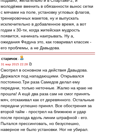
подавно, желательно и в Спартаке-2, и
молодёжке вменить в обязанности вынос сетки
с мячами на поле, установку угловых флагов,
тренировочных макетов, ну и выпускать
исключительно в добавленное время, а вот
годам к 30-ти, когда житейская мудрость
появится, начинать наигрывать. Ну а,
ожидания Федуна это, как говаривал классик -
его проблемы, а не Давыдова.
старичок
-
31 мар 2015 22:28
Смотрел в основном на действия Давыдова.
Держался под нападающими. Открывался
постоянно.Три раза Самедов делал ему
передачи, только неточные. Жалко на краю не
прошла! А ещё два раза сам не смог принять
мяч, отскакивал как от деревянного. Остальные
передачи успешно принял. Все обострения за
второй тайм - прострел на ближнюю и удар
после прохода вдоль линии штрафной - его.
Пытался прессинговать, но безуспешно,
наверное не было установки. Ног не убирал.