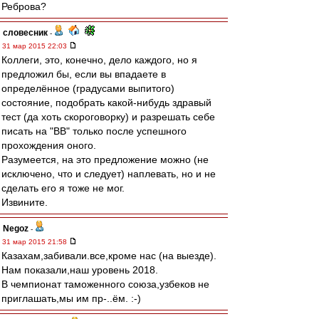
Реброва?
словесник
-
31 мар 2015 22:03
Коллеги, это, конечно, дело каждого, но я
предложил бы, если вы впадаете в
определённое (градусами выпитого)
состояние, подобрать какой-нибудь здравый
тест (да хоть скороговорку) и разрешать себе
писать на "ВВ" только после успешного
прохождения оного.
Разумеется, на это предложение можно (не
исключено, что и следует) наплевать, но и не
сделать его я тоже не мог.
Извините.
Negoz
-
31 мар 2015 21:58
Казахам,забивали.все,кроме нас (на выезде).
Нам показали,наш уровень 2018.
В чемпионат таможенного союза,узбеков не
приглашать,мы им пр-..ём. :-)