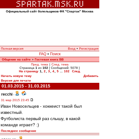
Официальный сайт болельщиков ФК "Спартак" Москва
Полная версия
Вход
•
Регистрация
FAQ
•
Поиск
Общение на сайте
Гостевая книга ВВ
»
Пред. тема
|
След. тема
Страница
1
из
102
[ Сообщений: 5078 ]
На страницу
1
,
2
,
3
,
4
,
5
...
102
След.
Начать новую тему
Добавить
Версия для печати
01.03.2015 - 31.03.2015
recchi
-
31 мар 2015 23:45
Иван Новосельцев - хоккеист такой был
известный.
Футболиста первый раз слышу, в какой
команде играет? :)
Последнее сообщение