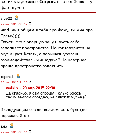
вот их мы должны обыгрывать, а вот Зеню - тут
фарт нужен.
лео22
-
29 апр 2015 21:37
wod
, ну в общем я тебе про Фому, ты мне про
Ерему)))))
Опусти его в опорную зону и пусть себе
заполняет пространство. Но как говорится на
вкус и цвет. Кстати, а повышать уровень
взаимодействия - чья задача? Но наверное
проще пространство заполнить.
ogonek
-
29 апр 2015 21:35
walkin » 29 апр 2015 22:30
Да спасибо, я сам спрошу. Только боюсь
таким темпом опоздаю, не сдюжит мусье.((
В следующем сезоне возможность будет,не
переживайте;)
iaia
-
29 апр 2015 21:34