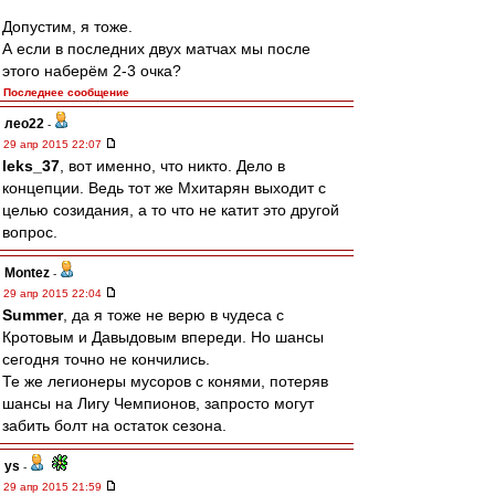
Допустим, я тоже.
А если в последних двух матчах мы после
этого наберём 2-3 очка?
Последнее сообщение
лео22
-
29 апр 2015 22:07
leks_37
, вот именно, что никто. Дело в
концепции. Ведь тот же Мхитарян выходит с
целью созидания, а то что не катит это другой
вопрос.
Montez
-
29 апр 2015 22:04
Summer
, да я тоже не верю в чудеса с
Кротовым и Давыдовым впереди. Но шансы
сегодня точно не кончились.
Те же легионеры мусоров с конями, потеряв
шансы на Лигу Чемпионов, запросто могут
забить болт на остаток сезона.
ys
-
29 апр 2015 21:59