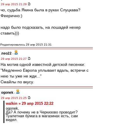
29 апр 2015 21:29
чо, судьба Якина была в руках Слуцкава?
Феерично:)
надо было подсказать, на лошадей нехер
ставить)))
Редактировалось 29 апр 2015 21:31
лео22
-
29 апр 2015 21:27
На мотив одной известной детской песенки:
"Медленно Европа уплывает вдаль, встречи с
нею ты уже не жди..."
Смайлы по вкусу.
ogonek
-
29 апр 2015 21:25
walkin » 29 апр 2015 22:22
ogonek,
Да? А почему не в Черкизово проводит?
Туалетная бумага в магазинах есть, сам
видел.