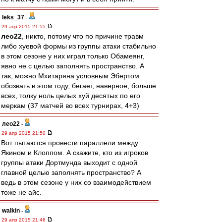
leks_37
-
29 апр 2015 21:55
лео22
, никто, потому что по причине травм
либо хуевой формы из группы атаки стабильно
в этом сезоне у них играл только Обамеянг,
явно не с целью заполнять пространство. А
так, можно Мхитаряна условным Эбертом
обозвать в этом году, бегает, наверное, больше
всех, толку ноль целых хуй десятых по его
меркам (37 матчей во всех турнирах, 4+3)
лео22
-
29 апр 2015 21:50
Вот пытаются провести параллели между
Якином и Клоппом. А скажите, кто из игроков
группы атаки Дортмунда выходит с одной
главной целью заполнять пространство? А
ведь в этом сезоне у них со взаимодействием
тоже не айс.
walkin
-
29 апр 2015 21:46