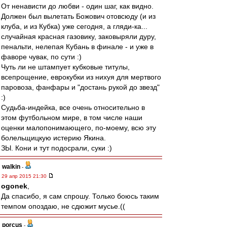
От ненависти до любви - один шаг, как видно.
Должен был вылетать Божович отовсюду (и из
клуба, и из Кубка) уже сегодня, а гляди-ка...
случайная красная газовику, заковыряли дуру,
пенальти, нелепая Кубань в финале - и уже в
фаворе чувак, по сути :)
Чуть ли не штампует кубковые титулы,
всепрощение, еврокубки из нихуя для мертвого
паровоза, фанфары и "достань рукой до звезд"
:)
Судьба-индейка, все очень относительно в
этом футбольном мире, в том числе наши
оценки малопонимающего, по-моему, всю эту
болельщицкую истерию Якина.
ЗЫ. Кони и тут подосрали, суки :)
walkin
-
29 апр 2015 21:30
ogonek
,
Да спасибо, я сам спрошу. Только боюсь таким
темпом опоздаю, не сдюжит мусье.((
porcus
-