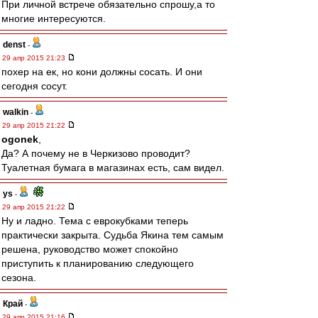
При личной встрече обязательно спрошу,а то
многие интересуются.
denst
-
29 апр 2015 21:23
похер на ек, но кони должны сосать. И они
сегодня сосут.
walkin
-
29 апр 2015 21:22
ogonek
,
Да? А почему не в Черкизово проводит?
Туалетная бумага в магазинах есть, сам видел.
ys
-
29 апр 2015 21:22
Ну и ладно. Тема с еврокубками теперь
практически закрыта. Судьба Якина тем самым
решена, руководство может спокойно
приступить к планированию следующего
сезона.
Край
-
29 апр 2015 21:16