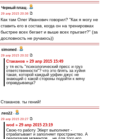
Черный плащ
-
29 апр 2015 20:36
Как там Олег Иванович говорил? "Как я могу не
ставить его в состав, когда он на тренировках
быстрее всех бегает и выше всех прыгает?" (за
дословность не ручаюсь))
simoned
-
29 апр 2015 20:32
Cтаканов » 29 апр 2015 15:49
у тя есть "психологический пресс и груз
ответственности"? что это блять за хуйня
такая, которой каждый урфин джус не
знающий с какой стороны подойти к мячу
оправдываеца?
Стаканов. ты гений!
лео22
-
29 апр 2015 20:27
wod » 29 апр 2015 23:19
Свою-то работу Эберт выполняет -
отрабатывает и заполняет пространство. А
реализация моментов... не для того его,