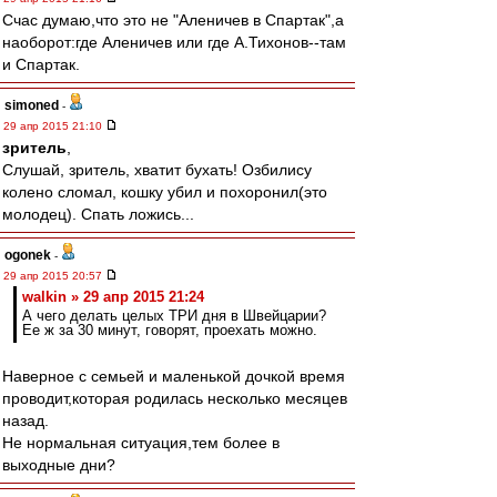
Счас думаю,что это не "Аленичев в Спартак",а
наоборот:где Аленичев или где А.Тихонов--там
и Спартак.
simoned
-
29 апр 2015 21:10
зpитель
,
Слушай, зритель, хватит бухать! Озбилису
колено сломал, кошку убил и похоронил(это
молодец). Спать ложись...
ogonek
-
29 апр 2015 20:57
walkin » 29 апр 2015 21:24
А чего делать целых ТРИ дня в Швейцарии?
Ее ж за 30 минут, говорят, проехать можно.
Наверное с семьей и маленькой дочкой время
проводит,которая родилась несколько месяцев
назад.
Не нормальная ситуация,тем более в
выходные дни?