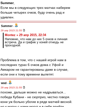
Summer
,
Если мы в следующих трех матчах наберем
больше четырех очков, буду очень рад и
удивлен.
Summer
-
29 апр 2015 21:55
Montez » 29 апр 2015, 22:34
Напомню, что нам до них 5 очков и личная
встреча. Да и график у коней отнюдь не
проходной.
Проблема в том, что с нашей игрой нам в
последних турах 6 очков дома с Уфой и
Амкаром не гарантированы даже в случае,
если они к тому времени вылетят.
wod
-
29 апр 2015 21:55
похоже, дальше можно не надрываться...
победа Кубани - не сюрприз, честно говоря.
кони уж больно убогие в ряде матчей весной.
но к матчу с нами могут и в себя прийти.