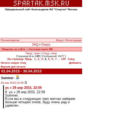
Официальный сайт болельщиков ФК "Спартак" Москва
Полная версия
Вход
•
Регистрация
FAQ
•
Поиск
Общение на сайте
Гостевая книга ВВ
»
Пред. тема
|
След. тема
Страница
4
из
130
[ Сообщений: 6477 ]
На страницу
Пред.
1
,
2
,
3
,
4
,
5
,
6
,
7
...
130
След.
Начать новую тему
Добавить
Версия для печати
01.04.2015 - 30.04.2015
Summer
-
29 апр 2015 22:08
ys » 29 апр 2015, 22:59
# ys » 29 апр 2015, 22:59
Summer,
Если мы в следующих трех матчах наберем
больше четырех очков, буду очень рад и
удивлен.