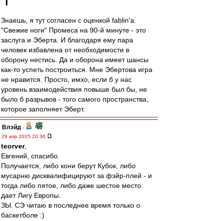
Знаешь, я тут согласен с оценкой fablin'a.
"Свежие ноги" Промеса на 90-й минуте - это
заслуга и Эберта. И благодаря ему пара
человек избавлена от необходимости в
оборону нестись. Да и оборона имеет шансы
как-то успеть построиться. Мне Эбертова игра
не нравится. Просто, имхо, если б у нас
уровень взаимодействия повыше был бы, не
было б разрывов - того самого пространства,
которое заполняет Эберт.
Влэйд
-
29 апр 2015 20:36
teorver
,
Евгений, спасибо.
Получается, либо кони берут Кубок, либо
мусарню дисквалифицируют за фэйр-плей - и
тогда либо пятое, либо даже шестое место
дает Лигу Европы.
ЗЫ. СЭ читаю в последнее время только о
баскетболе :)