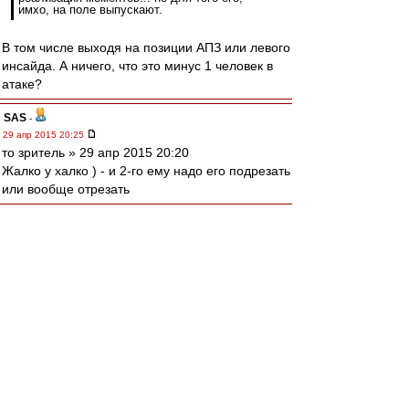
имхо, на поле выпускают.
В том числе выходя на позиции АПЗ или левого
инсайда. А ничего, что это минус 1 человек в
атаке?
SAS
-
29 апр 2015 20:25
то зpитель » 29 апр 2015 20:20
Жалко у халко ) - и 2-го ему надо его подрезать
или вообще отрезать
walkin
-
29 апр 2015 20:24
А чего делать целых ТРИ дня в Швейцарии?
Ее ж за 30 минут, говорят, проехать можно.
Редактировалось 29 апр 2015 20:27
зpитель
-
29 апр 2015 20:20
Жалко у пчелки.
wod
-