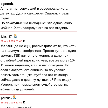
ogonek
,
А, понятно, верующий в евроспециалиста
детектед. Да я и сам...если Спартак играть
будет.
Но покатушки "на выходные" это однозначно
майнос. Хоть расцелуй его во все ягодицы.
leks_37
-
29 апр 2015 21:46
Montez
, да не сцы, рассматривают те, кто хоть
на граммулю соображает. Просто тут есть один
момент, ГВК никто не отменял, и даже при
отстойнейшей игре кони, увы, все же могут 10-
11 очков зацепить, в т.ч. и нас обыграть. Но
если смотреть объективно, то по уровню
показываемого цска футбола эта команда
сейчас даже в десятку лучших в ЧР не входит.
Уверен, при нормальном судействе мы их
ебнем от двух мячей.
porcus
-
29 апр 2015 21:46
что же получается?