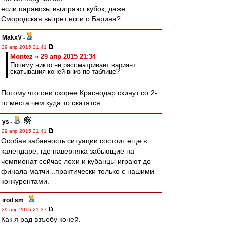
если паравозы выиграют кубок, даже
Смородская вытрет ноги о Барина?
MakxV
-
29 апр 2015 21:41
Montez » 29 апр 2015 21:34
Почему никто не рассматривает вариант
скатывания коней вниз по таблице?
Потому что они скорее Краснодар скинут со 2-
го места чем куда то скатятся.
ys
-
29 апр 2015 21:41
Особая забавность ситуации состоит еще в
календаре, где наверняка забьющие на
чемпионат сейчас лохи и кубанцы играют до
финала матчи ..практически только с нашими
конкурентами.
irod sm
-
29 апр 2015 21:37
Как я рад взъебу коней.