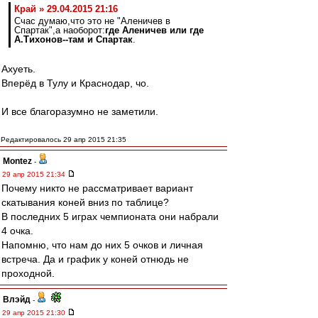
Край » 29.04.2015 21:16
Счас думаю,что это не "Аленичев в
Спартак",а наоборот:
где Аленичев или где
А.Тихонов--там и Спартак
.
Ахуеть.
Вперёд в Тулу и Краснодар, чо.
И все благоразумно не заметили.
Редактировалось 29 апр 2015 21:35
Montez
-
29 апр 2015 21:34
Почему никто не рассматривает вариант
скатывания коней вниз по таблице?
В последних 5 играх чемпионата они набрали
4 очка.
Напомню, что нам до них 5 очков и личная
встреча. Да и график у коней отнюдь не
проходной.
Влэйд
-
29 апр 2015 21:30