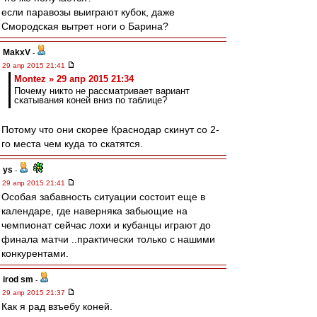
если паравозы выиграют кубок, даже
Смородская вытрет ноги о Барина?
MakxV
-
29 апр 2015 21:41
Montez » 29 апр 2015 21:34
Почему никто не рассматривает вариант
скатывания коней вниз по таблице?
Потому что они скорее Краснодар скинут со 2-
го места чем куда то скатятся.
ys
-
29 апр 2015 21:41
Особая забавность ситуации состоит еще в
календаре, где наверняка забьющие на
чемпионат сейчас лохи и кубанцы играют до
финала матчи ..практически только с нашими
конкурентами.
irod sm
-
29 апр 2015 21:37
Как я рад взъебу коней.