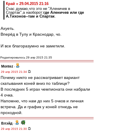
Край » 29.04.2015 21:16
Счас думаю,что это не "Аленичев в
Спартак",а наоборот:
где Аленичев или где
А.Тихонов--там и Спартак
.
Ахуеть.
Вперёд в Тулу и Краснодар, чо.
И все благоразумно не заметили.
Редактировалось 29 апр 2015 21:35
Montez
-
29 апр 2015 21:34
Почему никто не рассматривает вариант
скатывания коней вниз по таблице?
В последних 5 играх чемпионата они набрали
4 очка.
Напомню, что нам до них 5 очков и личная
встреча. Да и график у коней отнюдь не
проходной.
Влэйд
-
29 апр 2015 21:30