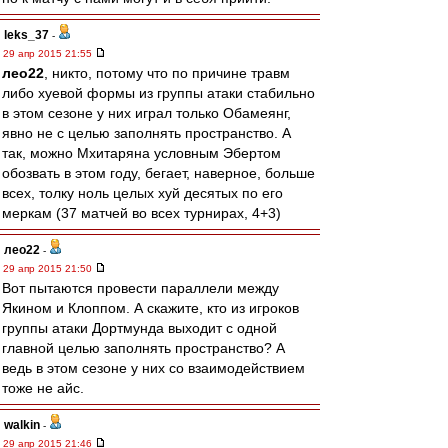
leks_37
-
29 апр 2015 21:55
лео22
, никто, потому что по причине травм
либо хуевой формы из группы атаки стабильно
в этом сезоне у них играл только Обамеянг,
явно не с целью заполнять пространство. А
так, можно Мхитаряна условным Эбертом
обозвать в этом году, бегает, наверное, больше
всех, толку ноль целых хуй десятых по его
меркам (37 матчей во всех турнирах, 4+3)
лео22
-
29 апр 2015 21:50
Вот пытаются провести параллели между
Якином и Клоппом. А скажите, кто из игроков
группы атаки Дортмунда выходит с одной
главной целью заполнять пространство? А
ведь в этом сезоне у них со взаимодействием
тоже не айс.
walkin
-
29 апр 2015 21:46