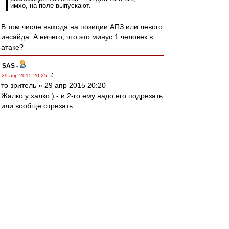
имхо, на поле выпускают.
В том числе выходя на позиции АПЗ или левого
инсайда. А ничего, что это минус 1 человек в
атаке?
SAS
-
29 апр 2015 20:25
то зpитель » 29 апр 2015 20:20
Жалко у халко ) - и 2-го ему надо его подрезать
или вообще отрезать
walkin
-
29 апр 2015 20:24
А чего делать целых ТРИ дня в Швейцарии?
Ее ж за 30 минут, говорят, проехать можно.
Редактировалось 29 апр 2015 20:27
зpитель
-
29 апр 2015 20:20
Жалко у пчелки.
wod
-