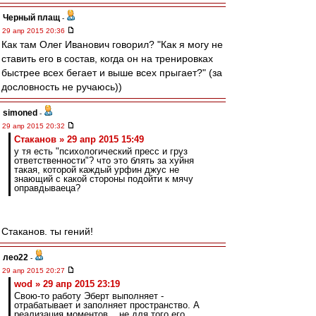
Черный плащ
-
29 апр 2015 20:36
Как там Олег Иванович говорил? "Как я могу не
ставить его в состав, когда он на тренировках
быстрее всех бегает и выше всех прыгает?" (за
дословность не ручаюсь))
simoned
-
29 апр 2015 20:32
Cтаканов » 29 апр 2015 15:49
у тя есть "психологический пресс и груз
ответственности"? что это блять за хуйня
такая, которой каждый урфин джус не
знающий с какой стороны подойти к мячу
оправдываеца?
Стаканов. ты гений!
лео22
-
29 апр 2015 20:27
wod » 29 апр 2015 23:19
Свою-то работу Эберт выполняет -
отрабатывает и заполняет пространство. А
реализация моментов... не для того его,