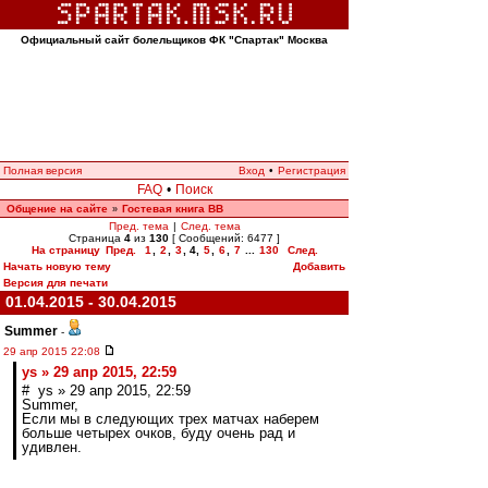
Официальный сайт болельщиков ФК "Спартак" Москва
Полная версия
Вход
•
Регистрация
FAQ
•
Поиск
Общение на сайте
Гостевая книга ВВ
»
Пред. тема
|
След. тема
Страница
4
из
130
[ Сообщений: 6477 ]
На страницу
Пред.
1
,
2
,
3
,
4
,
5
,
6
,
7
...
130
След.
Начать новую тему
Добавить
Версия для печати
01.04.2015 - 30.04.2015
Summer
-
29 апр 2015 22:08
ys » 29 апр 2015, 22:59
# ys » 29 апр 2015, 22:59
Summer,
Если мы в следующих трех матчах наберем
больше четырех очков, буду очень рад и
удивлен.