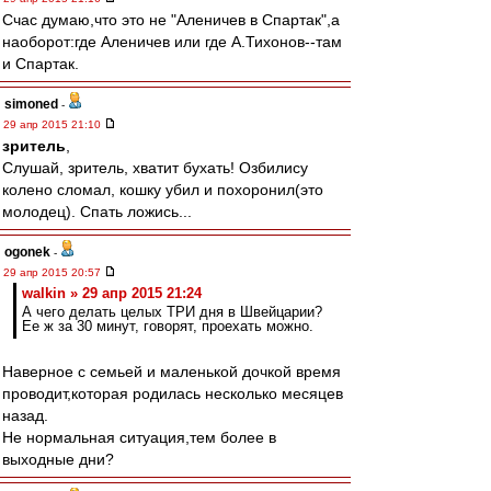
Счас думаю,что это не "Аленичев в Спартак",а
наоборот:где Аленичев или где А.Тихонов--там
и Спартак.
simoned
-
29 апр 2015 21:10
зpитель
,
Слушай, зритель, хватит бухать! Озбилису
колено сломал, кошку убил и похоронил(это
молодец). Спать ложись...
ogonek
-
29 апр 2015 20:57
walkin » 29 апр 2015 21:24
А чего делать целых ТРИ дня в Швейцарии?
Ее ж за 30 минут, говорят, проехать можно.
Наверное с семьей и маленькой дочкой время
проводит,которая родилась несколько месяцев
назад.
Не нормальная ситуация,тем более в
выходные дни?