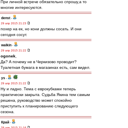
При личной встрече обязательно спрошу,а то
многие интересуются.
denst
-
29 апр 2015 21:23
похер на ек, но кони должны сосать. И они
сегодня сосут.
walkin
-
29 апр 2015 21:22
ogonek
,
Да? А почему не в Черкизово проводит?
Туалетная бумага в магазинах есть, сам видел.
ys
-
29 апр 2015 21:22
Ну и ладно. Тема с еврокубками теперь
практически закрыта. Судьба Якина тем самым
решена, руководство может спокойно
приступить к планированию следующего
сезона.
Край
-
29 апр 2015 21:16