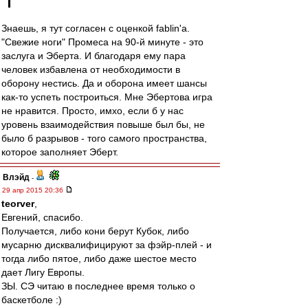
Знаешь, я тут согласен с оценкой fablin'a.
"Свежие ноги" Промеса на 90-й минуте - это
заслуга и Эберта. И благодаря ему пара
человек избавлена от необходимости в
оборону нестись. Да и оборона имеет шансы
как-то успеть построиться. Мне Эбертова игра
не нравится. Просто, имхо, если б у нас
уровень взаимодействия повыше был бы, не
было б разрывов - того самого пространства,
которое заполняет Эберт.
Влэйд
-
29 апр 2015 20:36
teorver
,
Евгений, спасибо.
Получается, либо кони берут Кубок, либо
мусарню дисквалифицируют за фэйр-плей - и
тогда либо пятое, либо даже шестое место
дает Лигу Европы.
ЗЫ. СЭ читаю в последнее время только о
баскетболе :)