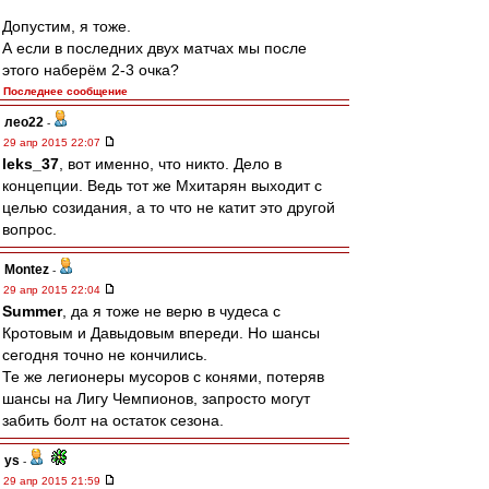
Допустим, я тоже.
А если в последних двух матчах мы после
этого наберём 2-3 очка?
Последнее сообщение
лео22
-
29 апр 2015 22:07
leks_37
, вот именно, что никто. Дело в
концепции. Ведь тот же Мхитарян выходит с
целью созидания, а то что не катит это другой
вопрос.
Montez
-
29 апр 2015 22:04
Summer
, да я тоже не верю в чудеса с
Кротовым и Давыдовым впереди. Но шансы
сегодня точно не кончились.
Те же легионеры мусоров с конями, потеряв
шансы на Лигу Чемпионов, запросто могут
забить болт на остаток сезона.
ys
-
29 апр 2015 21:59