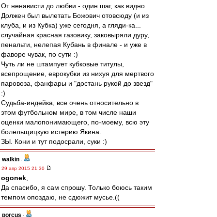
От ненависти до любви - один шаг, как видно.
Должен был вылетать Божович отовсюду (и из
клуба, и из Кубка) уже сегодня, а гляди-ка...
случайная красная газовику, заковыряли дуру,
пенальти, нелепая Кубань в финале - и уже в
фаворе чувак, по сути :)
Чуть ли не штампует кубковые титулы,
всепрощение, еврокубки из нихуя для мертвого
паровоза, фанфары и "достань рукой до звезд"
:)
Судьба-индейка, все очень относительно в
этом футбольном мире, в том числе наши
оценки малопонимающего, по-моему, всю эту
болельщицкую истерию Якина.
ЗЫ. Кони и тут подосрали, суки :)
walkin
-
29 апр 2015 21:30
ogonek
,
Да спасибо, я сам спрошу. Только боюсь таким
темпом опоздаю, не сдюжит мусье.((
porcus
-