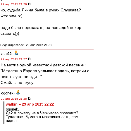
29 апр 2015 21:29
чо, судьба Якина была в руках Слуцкава?
Феерично:)
надо было подсказать, на лошадей нехер
ставить)))
Редактировалось 29 апр 2015 21:31
лео22
-
29 апр 2015 21:27
На мотив одной известной детской песенки:
"Медленно Европа уплывает вдаль, встречи с
нею ты уже не жди..."
Смайлы по вкусу.
ogonek
-
29 апр 2015 21:25
walkin » 29 апр 2015 22:22
ogonek,
Да? А почему не в Черкизово проводит?
Туалетная бумага в магазинах есть, сам
видел.