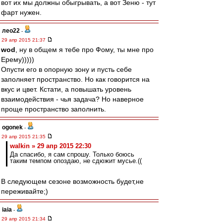
вот их мы должны обыгрывать, а вот Зеню - тут
фарт нужен.
лео22
-
29 апр 2015 21:37
wod
, ну в общем я тебе про Фому, ты мне про
Ерему)))))
Опусти его в опорную зону и пусть себе
заполняет пространство. Но как говорится на
вкус и цвет. Кстати, а повышать уровень
взаимодействия - чья задача? Но наверное
проще пространство заполнить.
ogonek
-
29 апр 2015 21:35
walkin » 29 апр 2015 22:30
Да спасибо, я сам спрошу. Только боюсь
таким темпом опоздаю, не сдюжит мусье.((
В следующем сезоне возможность будет,не
переживайте;)
iaia
-
29 апр 2015 21:34