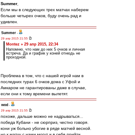
Summer
,
Если мы в следующих трех матчах наберем
больше четырех очков, буду очень рад и
удивлен.
Summer
-
29 апр 2015 21:55
Montez » 29 апр 2015, 22:34
Напомню, что нам до них 5 очков и личная
встреча. Да и график у коней отнюдь не
проходной.
Проблема в том, что с нашей игрой нам в
последних турах 6 очков дома с Уфой и
Амкаром не гарантированы даже в случае,
если они к тому времени вылетят.
wod
-
29 апр 2015 21:55
похоже, дальше можно не надрываться...
победа Кубани - не сюрприз, честно говоря.
кони уж больно убогие в ряде матчей весной.
но к матчу с нами могут и в себя прийти.