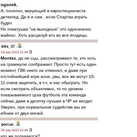
ogonek
,
А, понятно, верующий в евроспециалиста
детектед. Да я и сам...если Спартак играть
будет.
Но покатушки "на выходные" это однозначно
майнос. Хоть расцелуй его во все ягодицы.
leks_37
-
29 апр 2015 21:46
Montez
, да не сцы, рассматривают те, кто хоть
на граммулю соображает. Просто тут есть один
момент, ГВК никто не отменял, и даже при
отстойнейшей игре кони, увы, все же могут 10-
11 очков зацепить, в т.ч. и нас обыграть. Но
если смотреть объективно, то по уровню
показываемого цска футбола эта команда
сейчас даже в десятку лучших в ЧР не входит.
Уверен, при нормальном судействе мы их
ебнем от двух мячей.
porcus
-
29 апр 2015 21:46
что же получается?