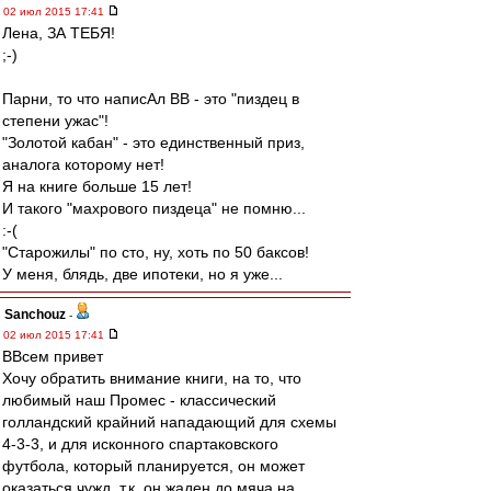
02 июл 2015 17:41
Лена, ЗА ТЕБЯ!
;-)
Парни, то что написАл ВВ - это "пиздец в
степени ужас"!
"Золотой кабан" - это единственный приз,
аналога которому нет!
Я на книге больше 15 лет!
И такого "махрового пиздеца" не помню...
:-(
"Старожилы" по сто, ну, хоть по 50 баксов!
У меня, блядь, две ипотеки, но я уже...
Sanchouz
-
02 июл 2015 17:41
ВВсем привет
Хочу обратить внимание книги, на то, что
любимый наш Промес - классический
голландский крайний нападающий для схемы
4-3-3, и для исконного спартаковского
футбола, который планируется, он может
оказаться чужд, т.к. он жаден до мяча на