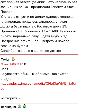
сих пор нет ответа где абик. Зато несколько раз
звонили из банка - предлагали клиентом стать.
Послал.
Улетаю в отпуск и по делам одновременно....
планировать пришлось заранее... сначал
должны были играть с Ростовом дома 19.
Прилетаю 18. Оказалось 17 в 19-00. Поменять
билеты нереально лечу ...дети внуки и т.д.
Настроение офигенное... встретим начало
сезона за бугром....
Спасибо....занаше счастливое детсво
Taylor
-
02 июл 2015 18:02
Чорт
на упаковке обычных абонементов пустой
стадион
https://pbs.twimg.com/media/CI6af3uWIAE_9x5.j
pg
чо творите =/
Леонидыч
-