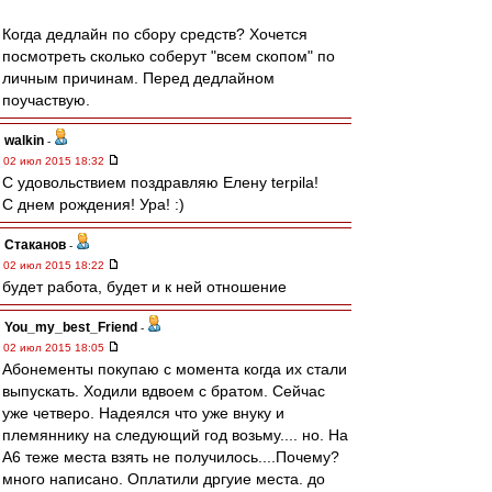
Когда дедлайн по сбору средств? Хочется
посмотреть сколько соберут "всем скопом" по
личным причинам. Перед дедлайном
поучаствую.
walkin
-
02 июл 2015 18:32
С удовольствием поздравляю Елену terpila!
С днем рождения! Ура! :)
Cтаканов
-
02 июл 2015 18:22
будет работа, будет и к ней отношение
You_my_best_Friend
-
02 июл 2015 18:05
Абонементы покупаю с момента когда их стали
выпускать. Ходили вдвоем с братом. Сейчас
уже четверо. Надеялся что уже внуку и
племяннику на следующий год возьму.... но. На
А6 теже места взять не получилось....Почему?
много написано. Оплатили дргуие места. до