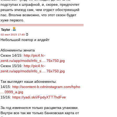
подступах к штрафной, и, скорее, предпочтет
решить эпизод сам, чем отдаст обостряющий
пас. Вполне возможно, что этот сезон будет
хуже первого.
Taylor
-
02 июл 2015 17:40
Небольшой повтор и апдейт
Абонементы зенита
Сезон 14/15:
http://pic4.fc-
zenit.ru/app/mods/info_s ... 76x750.jpg
Сезон 15/16:
http://pic4.fc-
zenit.ru/app/mods/info_s ... 76x750.jpg
Так выглядят наши абонементы:
14/15:
http://scontent-b.cdninstagram.com/hpho
... 0999_a.jpg
15/16:
https://yadi.sk/i/FpdyXTT7hdFve
За год изменился только расцветка упаковки.
Внутри все так же только банковская карта от