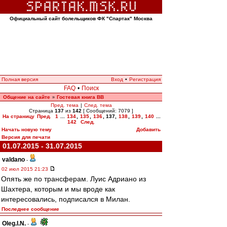
Официальный сайт болельщиков ФК "Спартак" Москва
Полная версия
Вход
•
Регистрация
FAQ
•
Поиск
Общение на сайте
Гостевая книга ВВ
»
Пред. тема
|
След. тема
Страница
137
из
142
[ Сообщений: 7079 ]
На страницу
Пред.
1
...
134
,
135
,
136
,
137
,
138
,
139
,
140
...
142
След.
Начать новую тему
Добавить
Версия для печати
01.07.2015 - 31.07.2015
valdano
-
02 июл 2015 21:23
Опять же по трансферам. Луис Адриано из
Шахтера, которым и мы вроде как
интересовались, подписался в Милан.
Последнее сообщение
Oleg.I.N.
-