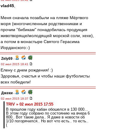
vlad45
,
Меня сначала позабыли на пляже Мёртвого
моря (многочисленным родственникам и
прочим "бибикам" понадобилась продукция
животворяще/молодящей морской соли, хехе),
а потом в монастыре Святого Герасима
Иорданского:-)
Zely69
-
02 июл 2015 18:41
Елену с днем рождения! :)
Здоровья, счастья и чтобы наши футболисты
всех победили!
Джеки
-
02 июл 2015 18:37
TRIV » 02 июл 2015 17:55
В прошлом году кабан обошелся в 130 000...
В этом году собрано по состоянию на вчера 6
800.. Вот такие дела.. Я даже в новости об
1/10 погорячился.. Но вот что есть.. то есть..
(