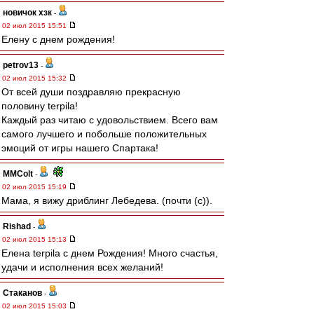
новичок хзк
-
02 июл 2015 15:51
Елену с днем рождения!
petrov13
-
02 июл 2015 15:32
От всей души поздравляю прекрасную
половину terpila!
Каждый раз читаю с удовольствием. Всего вам
самого лучшего и побольше положительных
эмоций от игры нашего Спартака!
MMColt
-
02 июл 2015 15:19
Мама, я вижу дриблинг Лебедева. (почти (с)).
Rishad
-
02 июл 2015 15:13
Елена terpila с днем Рождения! Много счастья,
удачи и исполнения всех желаний!
Cтаканов
-
02 июл 2015 15:03