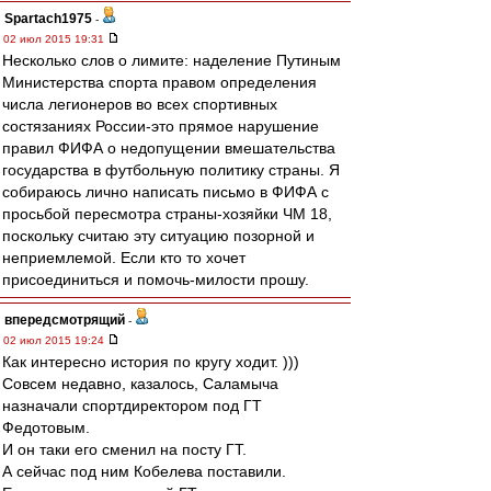
Spartach1975
-
02 июл 2015 19:31
Несколько слов о лимите: наделение Путиным
Министерства спорта правом определения
числа легионеров во всех спортивных
состязаниях России-это прямое нарушение
правил ФИФА о недопущении вмешательства
государства в футбольную политику страны. Я
собираюсь лично написать письмо в ФИФА с
просьбой пересмотра страны-хозяйки ЧМ 18,
поскольку считаю эту ситуацию позорной и
неприемлемой. Если кто то хочет
присоединиться и помочь-милости прошу.
впередсмотрящий
-
02 июл 2015 19:24
Как интересно история по кругу ходит. )))
Совсем недавно, казалось, Саламыча
назначали спортдиректором под ГТ
Федотовым.
И он таки его сменил на посту ГТ.
А сейчас под ним Кобелева поставили.