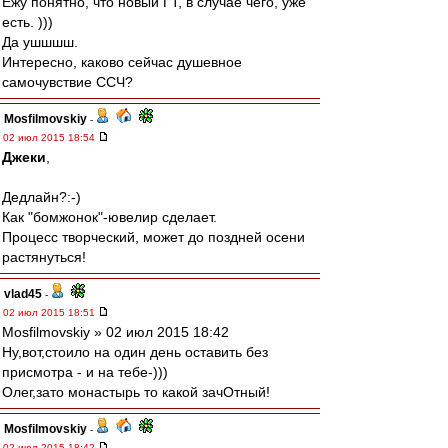
Ежу понятно, что новый ГТ, в случае чего, уже
есть. )))
Да ушшшш.
Интересно, каково сейчас душевное
самочувствие ССЧ?
Mosfilmovskiy
-
02 июл 2015 18:54
Джеки
,
Дедлайн?:-)
Как "бомжонок"-ювелир сделает.
Процесс творческий, может до поздней осени
растянуться!
vlad45
-
02 июл 2015 18:51
Mosfilmovskiy » 02 июл 2015 18:42
Ну,вот,стоило на один день оставить без
присмотра - и на тебе-)))
Олег,зато монастырь то какой зачОтный!
Mosfilmovskiy
-
02 июл 2015 18:42