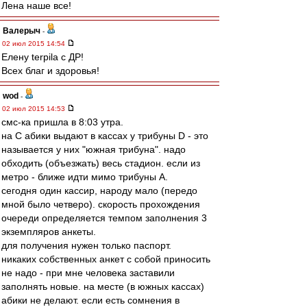
Лена наше все!
Валерыч
-
02 июл 2015 14:54
Елену terpila с ДР!
Всех благ и здоровья!
wod
-
02 июл 2015 14:53
смс-ка пришла в 8:03 утра.
на С абики выдают в кассах у трибуны D - это
называется у них "южная трибуна". надо
обходить (объезжать) весь стадион. если из
метро - ближе идти мимо трибуны А.
сегодня один кассир, народу мало (передо
мной было четверо). скорость прохождения
очереди определяется темпом заполнения 3
экземпляров анкеты.
для получения нужен только паспорт.
никаких собственных анкет с собой приносить
не надо - при мне человека заставили
заполнять новые. на месте (в южных кассах)
абики не делают. если есть сомнения в