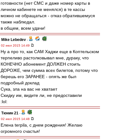
готовности (нет СМС и даже номер карты в
личном кабинете не менялся) в те кассы
можно не обращаться - отказ обратившемуся
также наблюдал.
в общем, всем удачи!
Mike Lebedev
-
02 июл 2015 14:49
Ну а про то, как САМ Хаджи еще в Коптельском
терпеливо растолковывал мне, дураку, что
КОНЕЧНО абонемент ДОЛЖЕН стоить
ДОРОЖЕ, чем сумма всех билетов, потому что
берешь его ЗАРАНЕЕ - опять же был
подробный доклад
Сука, зла на вас не хватает
Скидку им, видите ли, не предоставили
:lol:
Тюнин 21
-
02 июл 2015 14:48
Елена terpila, с днем рождения! Желаю
огромного счастья!