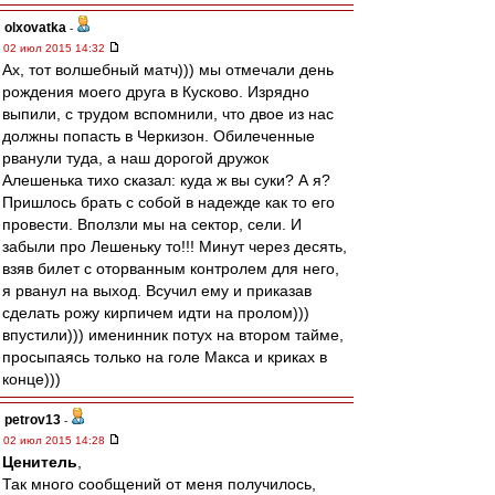
olxovatka
-
02 июл 2015 14:32
Ах, тот волшебный матч))) мы отмечали день
рождения моего друга в Кусково. Изрядно
выпили, с трудом вспомнили, что двое из нас
должны попасть в Черкизон. Обилеченные
рванули туда, а наш дорогой дружок
Алешенька тихо сказал: куда ж вы суки? А я?
Пришлось брать с собой в надежде как то его
провести. Вползли мы на сектор, сели. И
забыли про Лешеньку то!!! Минут через десять,
взяв билет с оторванным контролем для него,
я рванул на выход. Всучил ему и приказав
сделать рожу кирпичем идти на пролом)))
впустили))) именинник потух на втором тайме,
просыпаясь только на голе Макса и криках в
конце)))
petrov13
-
02 июл 2015 14:28
Ценитель
,
Так много сообщений от меня получилось,