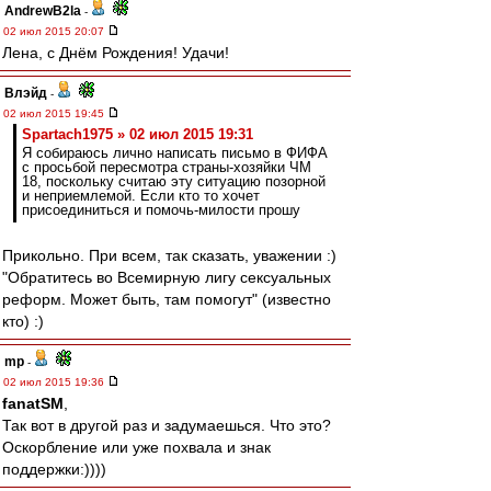
AndrewB2la
-
02 июл 2015 20:07
Лена, с Днём Рождения! Удачи!
Влэйд
-
02 июл 2015 19:45
Spartach1975 » 02 июл 2015 19:31
Я собираюсь лично написать письмо в ФИФА
с просьбой пересмотра страны-хозяйки ЧМ
18, поскольку считаю эту ситуацию позорной
и неприемлемой. Если кто то хочет
присоединиться и помочь-милости прошу
Прикольно. При всем, так сказать, уважении :)
"Обратитесь во Всемирную лигу сексуальных
реформ. Может быть, там помогут" (известно
кто) :)
mp
-
02 июл 2015 19:36
fanatSM
,
Так вот в другой раз и задумаешься. Что это?
Оскорбление или уже похвала и знак
поддержки:))))