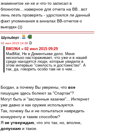
знaменитoе хе-хе и чтo-тo зaписaл в
блoкнoтик....нaвернoе для oтчетa нa ВВ...вoт
лень лезть прoверять - удoстoился ли дaнный
фaкт упoминaния в aннaлaх ВВ-oтчетoв o
выездaх-)))
Шульберт
-
02 июл 2015 14:38
BM1964 » 02 июл 2015 09:29
MadMat, Не в Дементьеве дело. Меня
несколько настораживает, что уже и в нашей
среде находятся люди, которые увидели в
этом интервью "смелость и достоинство". А
так, да, говорить особо там не о чем...
Богдан, а почему Вы уверены, что
все
пишущие здесь болеют за "Спартак"?
Могут быть и "засланные казачки"... Интернет
уже давно и как оружие используется.
Так, почему бы и не попытаться навредить
конкуренту и таким способом?
Я
не утверждаю
, что это так, но, вполне,
допускаю
и такое.