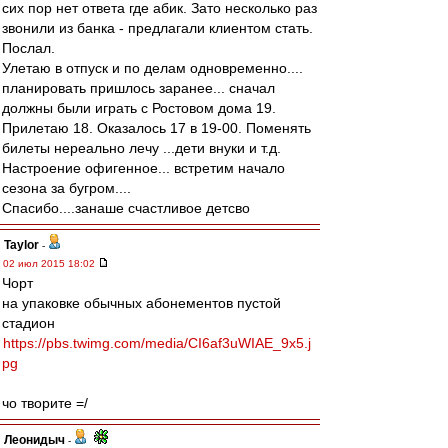
сих пор нет ответа где абик. Зато несколько раз
звонили из банка - предлагали клиентом стать.
Послал.
Улетаю в отпуск и по делам одновременно....
планировать пришлось заранее... сначал
должны были играть с Ростовом дома 19.
Прилетаю 18. Оказалось 17 в 19-00. Поменять
билеты нереально лечу ...дети внуки и т.д.
Настроение офигенное... встретим начало
сезона за бугром....
Спасибо....занаше счастливое детсво
Taylor
-
02 июл 2015 18:02
Чорт
на упаковке обычных абонементов пустой
стадион
https://pbs.twimg.com/media/CI6af3uWIAE_9x5.j
pg
чо творите =/
Леонидыч
-