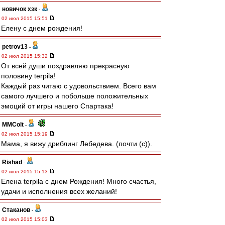
новичок хзк
-
02 июл 2015 15:51
Елену с днем рождения!
petrov13
-
02 июл 2015 15:32
От всей души поздравляю прекрасную
половину terpila!
Каждый раз читаю с удовольствием. Всего вам
самого лучшего и побольше положительных
эмоций от игры нашего Спартака!
MMColt
-
02 июл 2015 15:19
Мама, я вижу дриблинг Лебедева. (почти (с)).
Rishad
-
02 июл 2015 15:13
Елена terpila с днем Рождения! Много счастья,
удачи и исполнения всех желаний!
Cтаканов
-
02 июл 2015 15:03