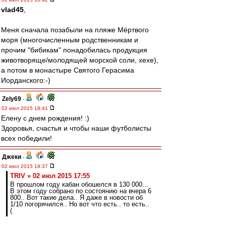
vlad45
,
Меня сначала позабыли на пляже Мёртвого
моря (многочисленным родственникам и
прочим "бибикам" понадобилась продукция
животворяще/молодящей морской соли, хехе),
а потом в монастыре Святого Герасима
Иорданского:-)
Zely69
-
02 июл 2015 18:41
Елену с днем рождения! :)
Здоровья, счастья и чтобы наши футболисты
всех победили!
Джеки
-
02 июл 2015 18:37
TRIV » 02 июл 2015 17:55
В прошлом году кабан обошелся в 130 000...
В этом году собрано по состоянию на вчера 6
800.. Вот такие дела.. Я даже в новости об
1/10 погорячился.. Но вот что есть.. то есть..
(