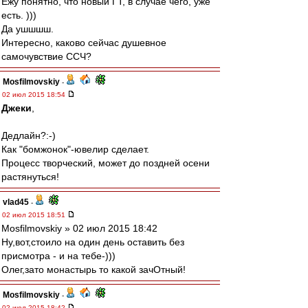
Ежу понятно, что новый ГТ, в случае чего, уже
есть. )))
Да ушшшш.
Интересно, каково сейчас душевное
самочувствие ССЧ?
Mosfilmovskiy
-
02 июл 2015 18:54
Джеки
,
Дедлайн?:-)
Как "бомжонок"-ювелир сделает.
Процесс творческий, может до поздней осени
растянуться!
vlad45
-
02 июл 2015 18:51
Mosfilmovskiy » 02 июл 2015 18:42
Ну,вот,стоило на один день оставить без
присмотра - и на тебе-)))
Олег,зато монастырь то какой зачОтный!
Mosfilmovskiy
-
02 июл 2015 18:42