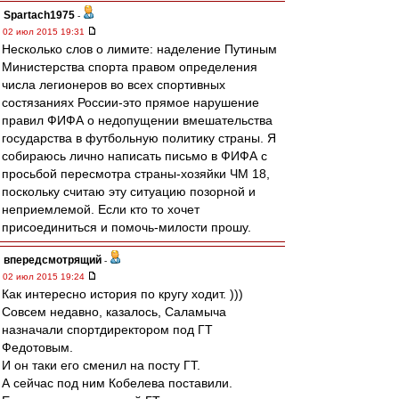
Spartach1975
-
02 июл 2015 19:31
Несколько слов о лимите: наделение Путиным
Министерства спорта правом определения
числа легионеров во всех спортивных
состязаниях России-это прямое нарушение
правил ФИФА о недопущении вмешательства
государства в футбольную политику страны. Я
собираюсь лично написать письмо в ФИФА с
просьбой пересмотра страны-хозяйки ЧМ 18,
поскольку считаю эту ситуацию позорной и
неприемлемой. Если кто то хочет
присоединиться и помочь-милости прошу.
впередсмотрящий
-
02 июл 2015 19:24
Как интересно история по кругу ходит. )))
Совсем недавно, казалось, Саламыча
назначали спортдиректором под ГТ
Федотовым.
И он таки его сменил на посту ГТ.
А сейчас под ним Кобелева поставили.