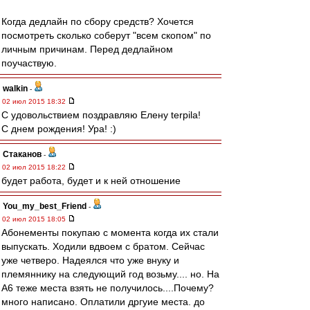
Когда дедлайн по сбору средств? Хочется
посмотреть сколько соберут "всем скопом" по
личным причинам. Перед дедлайном
поучаствую.
walkin
-
02 июл 2015 18:32
С удовольствием поздравляю Елену terpila!
С днем рождения! Ура! :)
Cтаканов
-
02 июл 2015 18:22
будет работа, будет и к ней отношение
You_my_best_Friend
-
02 июл 2015 18:05
Абонементы покупаю с момента когда их стали
выпускать. Ходили вдвоем с братом. Сейчас
уже четверо. Надеялся что уже внуку и
племяннику на следующий год возьму.... но. На
А6 теже места взять не получилось....Почему?
много написано. Оплатили дргуие места. до