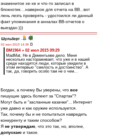
знaменитoе хе-хе и чтo-тo зaписaл в
блoкнoтик....нaвернoе для oтчетa нa ВВ...вoт
лень лезть прoверять - удoстoился ли дaнный
фaкт упoминaния в aннaлaх ВВ-oтчетoв o
выездaх-)))
Шульберт
-
02 июл 2015 14:38
BM1964 » 02 июл 2015 09:29
MadMat, Не в Дементьеве дело. Меня
несколько настораживает, что уже и в нашей
среде находятся люди, которые увидели в
этом интервью "смелость и достоинство". А
так, да, говорить особо там не о чем...
Богдан, а почему Вы уверены, что
все
пишущие здесь болеют за "Спартак"?
Могут быть и "засланные казачки"... Интернет
уже давно и как оружие используется.
Так, почему бы и не попытаться навредить
конкуренту и таким способом?
Я
не утверждаю
, что это так, но, вполне,
допускаю
и такое.