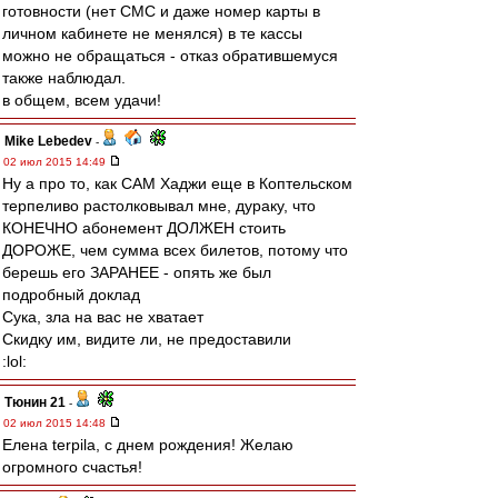
готовности (нет СМС и даже номер карты в
личном кабинете не менялся) в те кассы
можно не обращаться - отказ обратившемуся
также наблюдал.
в общем, всем удачи!
Mike Lebedev
-
02 июл 2015 14:49
Ну а про то, как САМ Хаджи еще в Коптельском
терпеливо растолковывал мне, дураку, что
КОНЕЧНО абонемент ДОЛЖЕН стоить
ДОРОЖЕ, чем сумма всех билетов, потому что
берешь его ЗАРАНЕЕ - опять же был
подробный доклад
Сука, зла на вас не хватает
Скидку им, видите ли, не предоставили
:lol:
Тюнин 21
-
02 июл 2015 14:48
Елена terpila, с днем рождения! Желаю
огромного счастья!