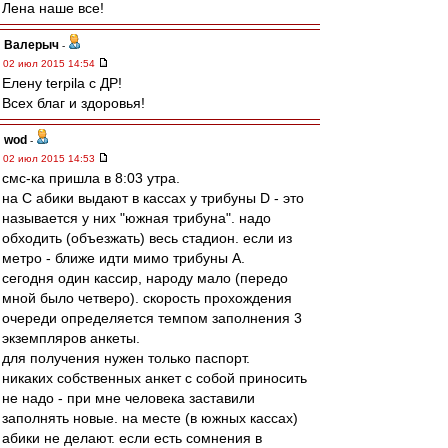
Лена наше все!
Валерыч
-
02 июл 2015 14:54
Елену terpila с ДР!
Всех благ и здоровья!
wod
-
02 июл 2015 14:53
смс-ка пришла в 8:03 утра.
на С абики выдают в кассах у трибуны D - это
называется у них "южная трибуна". надо
обходить (объезжать) весь стадион. если из
метро - ближе идти мимо трибуны А.
сегодня один кассир, народу мало (передо
мной было четверо). скорость прохождения
очереди определяется темпом заполнения 3
экземпляров анкеты.
для получения нужен только паспорт.
никаких собственных анкет с собой приносить
не надо - при мне человека заставили
заполнять новые. на месте (в южных кассах)
абики не делают. если есть сомнения в