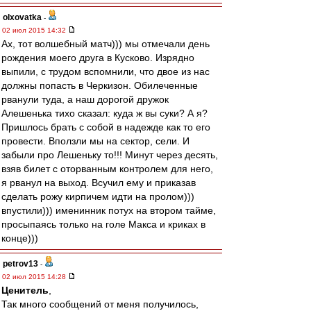
olxovatka
-
02 июл 2015 14:32
Ах, тот волшебный матч))) мы отмечали день
рождения моего друга в Кусково. Изрядно
выпили, с трудом вспомнили, что двое из нас
должны попасть в Черкизон. Обилеченные
рванули туда, а наш дорогой дружок
Алешенька тихо сказал: куда ж вы суки? А я?
Пришлось брать с собой в надежде как то его
провести. Вползли мы на сектор, сели. И
забыли про Лешеньку то!!! Минут через десять,
взяв билет с оторванным контролем для него,
я рванул на выход. Всучил ему и приказав
сделать рожу кирпичем идти на пролом)))
впустили))) именинник потух на втором тайме,
просыпаясь только на голе Макса и криках в
конце)))
petrov13
-
02 июл 2015 14:28
Ценитель
,
Так много сообщений от меня получилось,