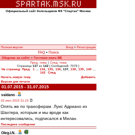
Официальный сайт болельщиков ФК "Спартак" Москва
Полная версия
Вход
•
Регистрация
FAQ
•
Поиск
Общение на сайте
Гостевая книга ВВ
»
Пред. тема
|
След. тема
Страница
137
из
142
[ Сообщений: 7079 ]
На страницу
Пред.
1
...
134
,
135
,
136
,
137
,
138
,
139
,
140
...
142
След.
Начать новую тему
Добавить
Версия для печати
01.07.2015 - 31.07.2015
valdano
-
02 июл 2015 21:23
Опять же по трансферам. Луис Адриано из
Шахтера, которым и мы вроде как
интересовались, подписался в Милан.
Последнее сообщение
Oleg.I.N.
-