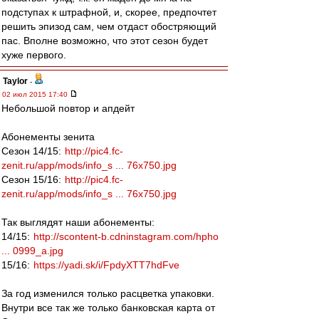
подступах к штрафной, и, скорее, предпочтет
решить эпизод сам, чем отдаст обостряющий
пас. Вполне возможно, что этот сезон будет
хуже первого.
Taylor
-
02 июл 2015 17:40
Небольшой повтор и апдейт
Абонементы зенита
Сезон 14/15:
http://pic4.fc-
zenit.ru/app/mods/info_s ... 76x750.jpg
Сезон 15/16:
http://pic4.fc-
zenit.ru/app/mods/info_s ... 76x750.jpg
Так выглядят наши абонементы:
14/15:
http://scontent-b.cdninstagram.com/hpho
... 0999_a.jpg
15/16:
https://yadi.sk/i/FpdyXTT7hdFve
За год изменился только расцветка упаковки.
Внутри все так же только банковская карта от