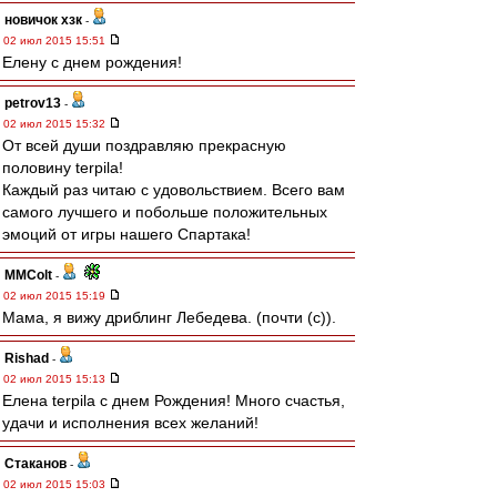
новичок хзк
-
02 июл 2015 15:51
Елену с днем рождения!
petrov13
-
02 июл 2015 15:32
От всей души поздравляю прекрасную
половину terpila!
Каждый раз читаю с удовольствием. Всего вам
самого лучшего и побольше положительных
эмоций от игры нашего Спартака!
MMColt
-
02 июл 2015 15:19
Мама, я вижу дриблинг Лебедева. (почти (с)).
Rishad
-
02 июл 2015 15:13
Елена terpila с днем Рождения! Много счастья,
удачи и исполнения всех желаний!
Cтаканов
-
02 июл 2015 15:03