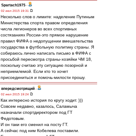
Spartach1975
-
02 июл 2015 19:31
Несколько слов о лимите: наделение Путиным
Министерства спорта правом определения
числа легионеров во всех спортивных
состязаниях России-это прямое нарушение
правил ФИФА о недопущении вмешательства
государства в футбольную политику страны. Я
собираюсь лично написать письмо в ФИФА с
просьбой пересмотра страны-хозяйки ЧМ 18,
поскольку считаю эту ситуацию позорной и
неприемлемой. Если кто то хочет
присоединиться и помочь-милости прошу.
впередсмотрящий
-
02 июл 2015 19:24
Как интересно история по кругу ходит. )))
Совсем недавно, казалось, Саламыча
назначали спортдиректором под ГТ
Федотовым.
И он таки его сменил на посту ГТ.
А сейчас под ним Кобелева поставили.