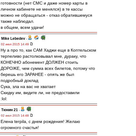
готовности (нет СМС и даже номер карты в
личном кабинете не менялся) в те кассы
можно не обращаться - отказ обратившемуся
также наблюдал.
в общем, всем удачи!
Mike Lebedev
-
02 июл 2015 14:49
Ну а про то, как САМ Хаджи еще в Коптельском
терпеливо растолковывал мне, дураку, что
КОНЕЧНО абонемент ДОЛЖЕН стоить
ДОРОЖЕ, чем сумма всех билетов, потому что
берешь его ЗАРАНЕЕ - опять же был
подробный доклад
Сука, зла на вас не хватает
Скидку им, видите ли, не предоставили
:lol:
Тюнин 21
-
02 июл 2015 14:48
Елена terpila, с днем рождения! Желаю
огромного счастья!