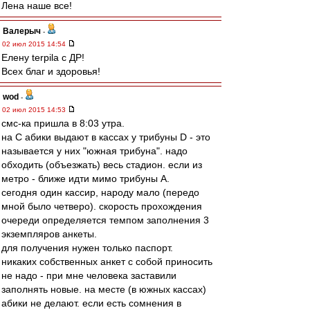
Лена наше все!
Валерыч
-
02 июл 2015 14:54
Елену terpila с ДР!
Всех благ и здоровья!
wod
-
02 июл 2015 14:53
смс-ка пришла в 8:03 утра.
на С абики выдают в кассах у трибуны D - это
называется у них "южная трибуна". надо
обходить (объезжать) весь стадион. если из
метро - ближе идти мимо трибуны А.
сегодня один кассир, народу мало (передо
мной было четверо). скорость прохождения
очереди определяется темпом заполнения 3
экземпляров анкеты.
для получения нужен только паспорт.
никаких собственных анкет с собой приносить
не надо - при мне человека заставили
заполнять новые. на месте (в южных кассах)
абики не делают. если есть сомнения в