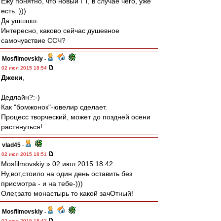
Ежу понятно, что новый ГТ, в случае чего, уже
есть. )))
Да ушшшш.
Интересно, каково сейчас душевное
самочувствие ССЧ?
Mosfilmovskiy
-
02 июл 2015 18:54
Джеки
,
Дедлайн?:-)
Как "бомжонок"-ювелир сделает.
Процесс творческий, может до поздней осени
растянуться!
vlad45
-
02 июл 2015 18:51
Mosfilmovskiy » 02 июл 2015 18:42
Ну,вот,стоило на один день оставить без
присмотра - и на тебе-)))
Олег,зато монастырь то какой зачОтный!
Mosfilmovskiy
-
02 июл 2015 18:42