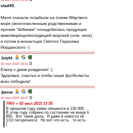
vlad45
,
Меня сначала позабыли на пляже Мёртвого
моря (многочисленным родственникам и
прочим "бибикам" понадобилась продукция
животворяще/молодящей морской соли, хехе),
а потом в монастыре Святого Герасима
Иорданского:-)
Zely69
-
02 июл 2015 18:41
Елену с днем рождения! :)
Здоровья, счастья и чтобы наши футболисты
всех победили!
Джеки
-
02 июл 2015 18:37
TRIV » 02 июл 2015 17:55
В прошлом году кабан обошелся в 130 000...
В этом году собрано по состоянию на вчера 6
800.. Вот такие дела.. Я даже в новости об
1/10 погорячился.. Но вот что есть.. то есть..
(