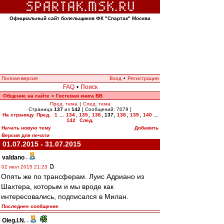
Официальный сайт болельщиков ФК "Спартак" Москва
Полная версия
Вход
•
Регистрация
FAQ
•
Поиск
Общение на сайте
Гостевая книга ВВ
»
Пред. тема
|
След. тема
Страница
137
из
142
[ Сообщений: 7079 ]
На страницу
Пред.
1
...
134
,
135
,
136
,
137
,
138
,
139
,
140
...
142
След.
Начать новую тему
Добавить
Версия для печати
01.07.2015 - 31.07.2015
valdano
-
02 июл 2015 21:23
Опять же по трансферам. Луис Адриано из
Шахтера, которым и мы вроде как
интересовались, подписался в Милан.
Последнее сообщение
Oleg.I.N.
-