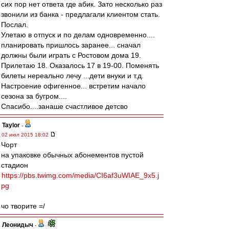
сих пор нет ответа где абик. Зато несколько раз
звонили из банка - предлагали клиентом стать.
Послал.
Улетаю в отпуск и по делам одновременно....
планировать пришлось заранее... сначал
должны были играть с Ростовом дома 19.
Прилетаю 18. Оказалось 17 в 19-00. Поменять
билеты нереально лечу ...дети внуки и т.д.
Настроение офигенное... встретим начало
сезона за бугром....
Спасибо....занаше счастливое детсво
Taylor
-
02 июл 2015 18:02
Чорт
на упаковке обычных абонементов пустой
стадион
https://pbs.twimg.com/media/CI6af3uWIAE_9x5.j
pg
чо творите =/
Леонидыч
-