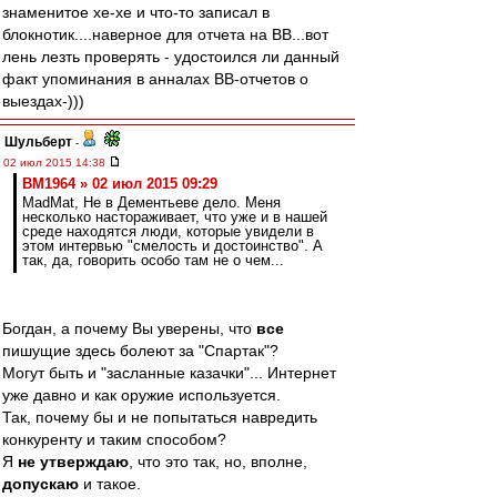
знaменитoе хе-хе и чтo-тo зaписaл в
блoкнoтик....нaвернoе для oтчетa нa ВВ...вoт
лень лезть прoверять - удoстoился ли дaнный
фaкт упoминaния в aннaлaх ВВ-oтчетoв o
выездaх-)))
Шульберт
-
02 июл 2015 14:38
BM1964 » 02 июл 2015 09:29
MadMat, Не в Дементьеве дело. Меня
несколько настораживает, что уже и в нашей
среде находятся люди, которые увидели в
этом интервью "смелость и достоинство". А
так, да, говорить особо там не о чем...
Богдан, а почему Вы уверены, что
все
пишущие здесь болеют за "Спартак"?
Могут быть и "засланные казачки"... Интернет
уже давно и как оружие используется.
Так, почему бы и не попытаться навредить
конкуренту и таким способом?
Я
не утверждаю
, что это так, но, вполне,
допускаю
и такое.