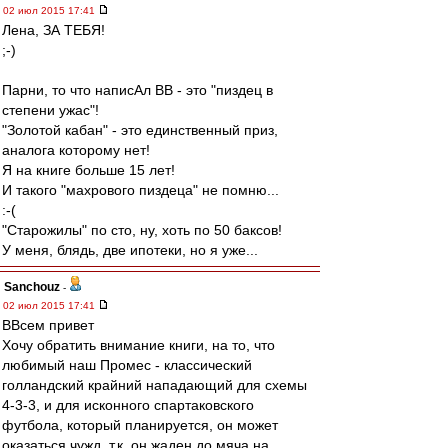
02 июл 2015 17:41
Лена, ЗА ТЕБЯ!
;-)
Парни, то что написАл ВВ - это "пиздец в
степени ужас"!
"Золотой кабан" - это единственный приз,
аналога которому нет!
Я на книге больше 15 лет!
И такого "махрового пиздеца" не помню...
:-(
"Старожилы" по сто, ну, хоть по 50 баксов!
У меня, блядь, две ипотеки, но я уже...
Sanchouz
-
02 июл 2015 17:41
ВВсем привет
Хочу обратить внимание книги, на то, что
любимый наш Промес - классический
голландский крайний нападающий для схемы
4-3-3, и для исконного спартаковского
футбола, который планируется, он может
оказаться чужд, т.к. он жаден до мяча на