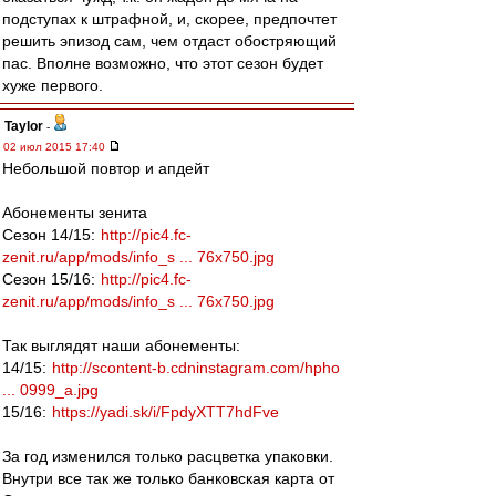
подступах к штрафной, и, скорее, предпочтет
решить эпизод сам, чем отдаст обостряющий
пас. Вполне возможно, что этот сезон будет
хуже первого.
Taylor
-
02 июл 2015 17:40
Небольшой повтор и апдейт
Абонементы зенита
Сезон 14/15:
http://pic4.fc-
zenit.ru/app/mods/info_s ... 76x750.jpg
Сезон 15/16:
http://pic4.fc-
zenit.ru/app/mods/info_s ... 76x750.jpg
Так выглядят наши абонементы:
14/15:
http://scontent-b.cdninstagram.com/hpho
... 0999_a.jpg
15/16:
https://yadi.sk/i/FpdyXTT7hdFve
За год изменился только расцветка упаковки.
Внутри все так же только банковская карта от