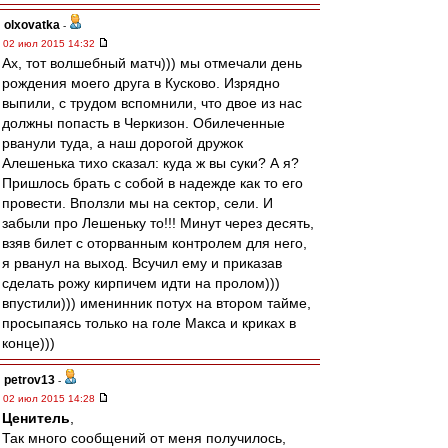
olxovatka
-
02 июл 2015 14:32
Ах, тот волшебный матч))) мы отмечали день
рождения моего друга в Кусково. Изрядно
выпили, с трудом вспомнили, что двое из нас
должны попасть в Черкизон. Обилеченные
рванули туда, а наш дорогой дружок
Алешенька тихо сказал: куда ж вы суки? А я?
Пришлось брать с собой в надежде как то его
провести. Вползли мы на сектор, сели. И
забыли про Лешеньку то!!! Минут через десять,
взяв билет с оторванным контролем для него,
я рванул на выход. Всучил ему и приказав
сделать рожу кирпичем идти на пролом)))
впустили))) именинник потух на втором тайме,
просыпаясь только на голе Макса и криках в
конце)))
petrov13
-
02 июл 2015 14:28
Ценитель
,
Так много сообщений от меня получилось,