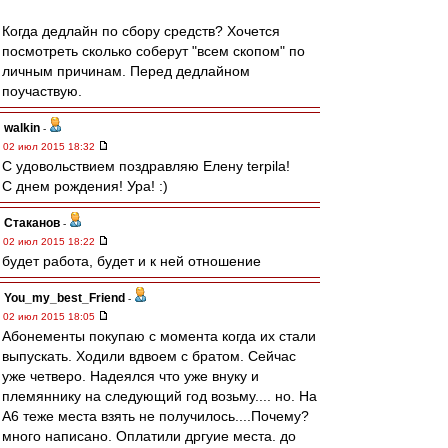
Когда дедлайн по сбору средств? Хочется
посмотреть сколько соберут "всем скопом" по
личным причинам. Перед дедлайном
поучаствую.
walkin
-
02 июл 2015 18:32
С удовольствием поздравляю Елену terpila!
С днем рождения! Ура! :)
Cтаканов
-
02 июл 2015 18:22
будет работа, будет и к ней отношение
You_my_best_Friend
-
02 июл 2015 18:05
Абонементы покупаю с момента когда их стали
выпускать. Ходили вдвоем с братом. Сейчас
уже четверо. Надеялся что уже внуку и
племяннику на следующий год возьму.... но. На
А6 теже места взять не получилось....Почему?
много написано. Оплатили дргуие места. до