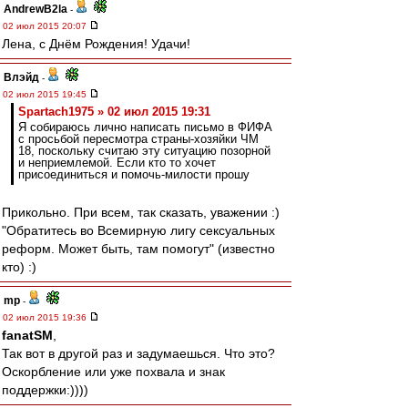
AndrewB2la
-
02 июл 2015 20:07
Лена, с Днём Рождения! Удачи!
Влэйд
-
02 июл 2015 19:45
Spartach1975 » 02 июл 2015 19:31
Я собираюсь лично написать письмо в ФИФА
с просьбой пересмотра страны-хозяйки ЧМ
18, поскольку считаю эту ситуацию позорной
и неприемлемой. Если кто то хочет
присоединиться и помочь-милости прошу
Прикольно. При всем, так сказать, уважении :)
"Обратитесь во Всемирную лигу сексуальных
реформ. Может быть, там помогут" (известно
кто) :)
mp
-
02 июл 2015 19:36
fanatSM
,
Так вот в другой раз и задумаешься. Что это?
Оскорбление или уже похвала и знак
поддержки:))))