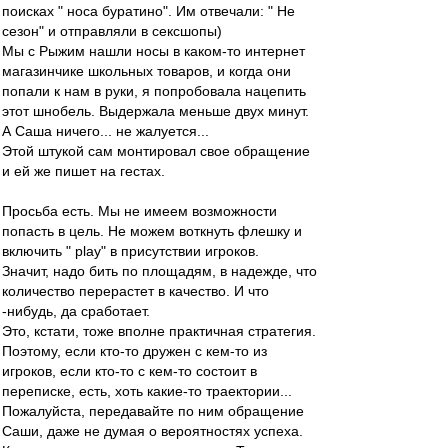
поисках " носа буратино". Им отвечали: " Не
сезон" и отправляли в сексшопы)
Мы с Рыжим нашли носы в каком-то интернет
магазинчике школьных товаров, и когда они
попали к нам в руки, я попробовала нацепить
этот шнобель. Выдержала меньше двух минут.
А Саша ничего... не жалуется...
Этой штукой сам монтировал свое обращение
и ей же пишет на гестах.
Просьба есть. Мы не имеем возможности
попасть в цель. Не можем воткнуть флешку и
включить " рlay" в присутствии игроков.
Значит, надо бить по площадям, в надежде, что
количество перерастет в качество. И что
-нибудь, да сработает.
Это, кстати, тоже вполне практичная стратегия.
Поэтому, если кто-то дружен с кем-то из
игроков, если кто-то с кем-то состоит в
переписке, есть, хоть какие-то траектории...
Пожалуйста, передавайте по ним обращение
Саши, даже не думая о вероятностях успеха.