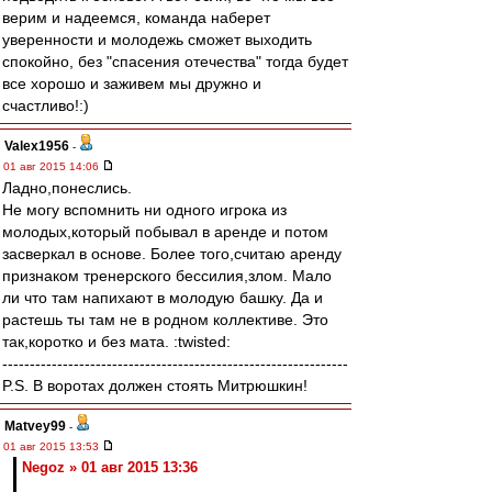
верим и надеемся, команда наберет
уверенности и молодежь сможет выходить
спокойно, без "спасения отечества" тогда будет
все хорошо и заживем мы дружно и
счастливо!:)
Valex1956
-
01 авг 2015 14:06
Ладно,понеслись.
Не могу вспомнить ни одного игрока из
молодых,который побывал в аренде и потом
засверкал в основе. Более того,считаю аренду
признаком тренерского бессилия,злом. Мало
ли что там напихают в молодую башку. Да и
растешь ты там не в родном коллективе. Это
так,коротко и без мата. :twisted:
---------------------------------------------------------------
P.S. В воротах должен стоять Митрюшкин!
Matvey99
-
01 авг 2015 13:53
Negoz » 01 авг 2015 13:36