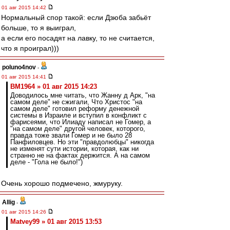
01 авг 2015 14:42
Нормальный спор такой: если Дзюба забьёт
больше, то я выиграл,
а если его посадят на лавку, то не считается,
что я проиграл)))
poluno4nov
-
01 авг 2015 14:41
BM1964 » 01 авг 2015 14:23
Доводилось мне читать, что Жанну д Арк, "на
самом деле" не сжигали, Что Христос "на
самом деле" готовил реформу денежной
системы в Израиле и вступил в конфликт с
фарисеями, что Илиаду написал не Гомер, а
"на самом деле" другой человек, которого,
правда тоже звали Гомер и не было 28
Панфиловцев. Но эти "правдолюбцы" никогда
не изменят сути истории, которая, как ни
странно не на фактах держится. А на самом
деле - "Гола не было!")
Очень хорошо подмечено, жмуруку.
Allig
-
01 авг 2015 14:26
Matvey99 » 01 авг 2015 13:53