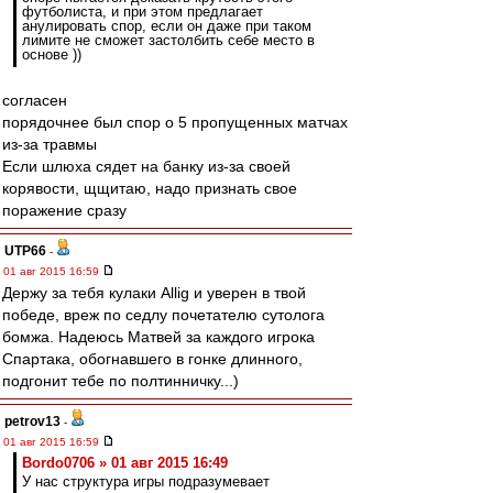
футболиста, и при этом предлагает
анулировать спор, если он даже при таком
лимите не сможет застолбить себе место в
основе ))
согласен
порядочнее был спор о 5 пропущенных матчах
из-за травмы
Если шлюха сядет на банку из-за своей
корявости, щщитаю, надо признать свое
поражение сразу
UTP66
-
01 авг 2015 16:59
Держу за тебя кулаки Allig и уверен в твой
победе, вреж по седлу почетателю сутолога
бомжа. Надеюсь Матвей за каждого игрока
Спартака, обогнавшего в гонке длинного,
подгонит тебе по полтинничку...)
petrov13
-
01 авг 2015 16:59
Bordo0706 » 01 авг 2015 16:49
У нас структура игры подразумевает