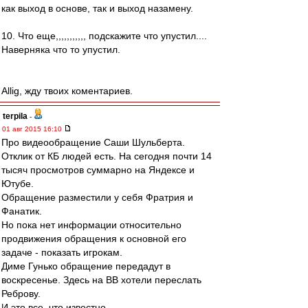
как выход в основе, так и выход назамену.
10. Что еще,,,,,,,,,,, подскажите что упустил....
Наверняка что то упустил.
Allig, жду твоих коментариев.
terpila
-
01 авг 2015 16:10
Про видеообращение Саши Шульберта.
Отклик от КБ людей есть. На сегодня почти 14
тысяч просмотров суммарно на Яндексе и
Ютубе.
Обращение разместили у себя Фратрия и
Фанатик.
Но пока нет информации относительно
продвижения обращения к основной его
задаче - показать игрокам.
Диме Гунько обращение передадут в
воскресенье. Здесь на ВВ хотели переслать
Реброву.
И это все, что известно.