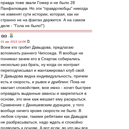
правда тоже звали Гомер и не было 28
Панфиловцев. Но эти "правдолюбцы" никогда
не изменят сути истории, которая, как ни
странно не на фактах держится. А на самом
деле - "Гола не было!")
Gt3
-
01 авг 2015 14:08
Всем кто гробит Давыдова, предлагаю
вспомнить раннего Чипсоеда. Я вообще не
понимал зачем его в Спартак собирались
несколько раз брать, ну когда он контракт
переподписывал и жантажировал клуб свой.
У Давыдова видна индивидуальность, причем
есть и скорость, и рывок и дриблинг. Пока не
хватает спокойствия, мое имхо - хочет быстрее
оправдать выданные авансы и закрепиться в
основе, это мне каж мешает ему раскрыться.
Сравнение с Данишевским дурацкое, у того
вообще ничего кроме скорости не было. В
любом случае, такими ребятами как Давыдов
не разбрасываться, надо ждать и спокойно
подводить к основе. А вот если, во что мы все