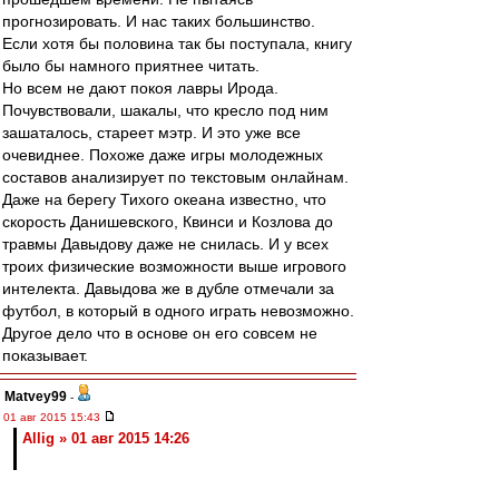
прогнозировать. И нас таких большинство.
Если хотя бы половина так бы поступала, книгу
было бы намного приятнее читать.
Но всем не дают покоя лавры Ирода.
Почувствовали, шакалы, что кресло под ним
зашаталось, стареет мэтр. И это уже все
очевиднее. Похоже даже игры молодежных
составов анализирует по текстовым онлайнам.
Даже на берегу Тихого океана известно, что
скорость Данишевского, Квинси и Козлова до
травмы Давыдову даже не снилась. И у всех
троих физические возможности выше игрового
интелекта. Давыдова же в дубле отмечали за
футбол, в который в одного играть невозможно.
Другое дело что в основе он его совсем не
показывает.
Matvey99
-
01 авг 2015 15:43
Allig » 01 авг 2015 14:26