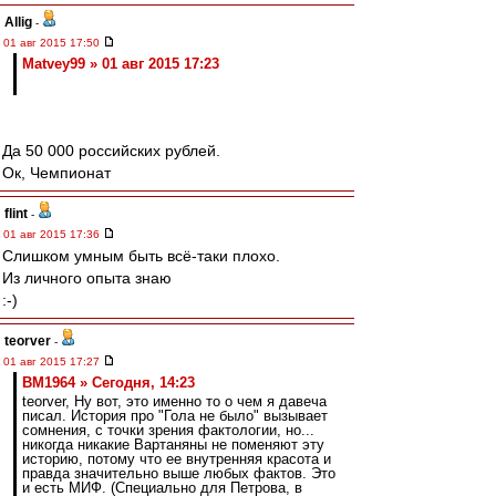
Allig
-
01 авг 2015 17:50
Matvey99 » 01 авг 2015 17:23
Да 50 000 российских рублей.
Ок, Чемпионат
flint
-
01 авг 2015 17:36
Слишком умным быть всё-таки плохо.
Из личного опыта знаю
:-)
teorver
-
01 авг 2015 17:27
BM1964 » Сегодня, 14:23
teorver, Ну вот, это именно то о чем я давеча
писал. История про "Гола не было" вызывает
сомнения, с точки зрения фактологии, но...
никогда никакие Вартаняны не поменяют эту
историю, потому что ее внутренняя красота и
правда значительно выше любых фактов. Это
и есть МИФ. (Специально для Петрова, в