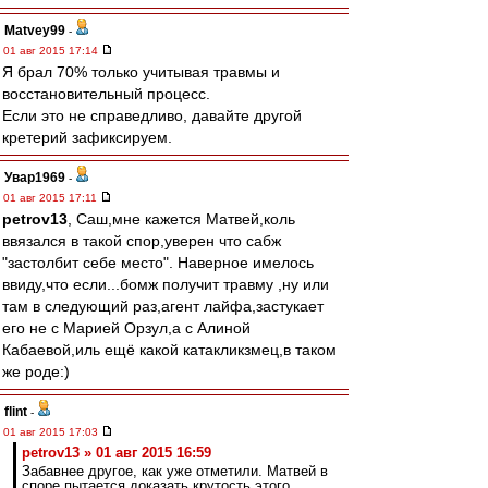
Matvey99
-
01 авг 2015 17:14
Я брал 70% только учитывая травмы и
восстановительный процесс.
Если это не справедливо, давайте другой
кретерий зафиксируем.
Увар1969
-
01 авг 2015 17:11
petrov13
, Саш,мне кажется Матвей,коль
ввязался в такой спор,уверен что сабж
"застолбит себе место". Наверное имелось
ввиду,что если...бомж получит травму ,ну или
там в следующий раз,агент лайфа,застукает
его не с Марией Орзул,а с Алиной
Кабаевой,иль ещё какой катакликзмец,в таком
же роде:)
flint
-
01 авг 2015 17:03
petrov13 » 01 авг 2015 16:59
Забавнее другое, как уже отметили. Матвей в
споре пытается доказать крутость этого