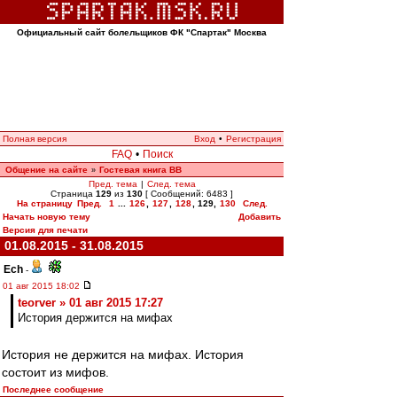
Официальный сайт болельщиков ФК "Спартак" Москва
Полная версия
Вход
•
Регистрация
FAQ
•
Поиск
Общение на сайте
Гостевая книга ВВ
»
Пред. тема
|
След. тема
Страница
129
из
130
[ Сообщений: 6483 ]
На страницу
Пред.
1
...
126
,
127
,
128
,
129
,
130
След.
Начать новую тему
Добавить
Версия для печати
01.08.2015 - 31.08.2015
Ech
-
01 авг 2015 18:02
teorver » 01 авг 2015 17:27
История держится на мифах
История не держится на мифах. История
состоит из мифов.
Последнее сообщение