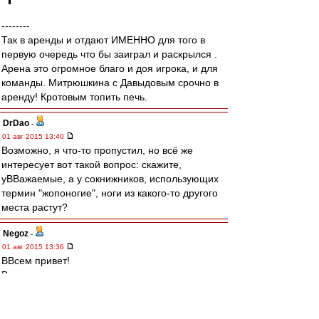
--------
Так в аренды и отдают ИМЕННО для того в
первую очередь что бы заиграл и раскрылся .
Арена это огромное благо и доя игрока, и для
команды. Митрюшкина с Давыдовым срочно в
аренду! Кротовым топить печь.
DrDao
-
01 авг 2015 13:40
Возможно, я что-то пропустил, но всё же
интересует вот такой вопрос: скажите,
уВВажаемые, а у сокнижников, использующих
термин "жопоногие", ноги из какого-то другого
места растут?
Negoz
-
01 авг 2015 13:36
ВВсем привет!
Вау тем нет.
Подброшу спичку.
Вратарская линия,самая надёжная на
сегодняшний день.