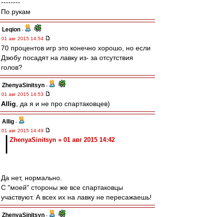
--------
По рукам
Leqion
-
01 авг 2015 14:54
70 процентов игр это конечно хорошо, но если
Дзюбу посадят на лавку из- за отсутствия
голов?
ZhenyaSinitsyn
-
01 авг 2015 14:53
Allig
, да я и не про спартаковцев)
Allig
-
01 авг 2015 14:49
ZhenyaSinitsyn » 01 авг 2015 14:42
Да нет, нормально.
С "моей" стороны же все спартаковцы
участвуют. А всех их на лавку не пересажаешь!
ZhenyaSinitsyn
-