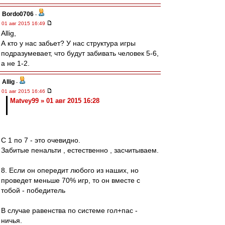
Bordo0706
-
01 авг 2015 16:49
Allig,
А кто у нас забьет? У нас структура игры
подразумевает, что будут забивать человек 5-6,
а не 1-2.
Allig
-
01 авг 2015 16:46
Matvey99 » 01 авг 2015 16:28
С 1 по 7 - это очевидно.
Забитые пенальти , естественно , засчитываем.
8. Если он опередит любого из наших, но
проведет меньше 70% игр, то он вместе с
тобой - победитель
В случае равенства по системе гол+пас -
ничья.