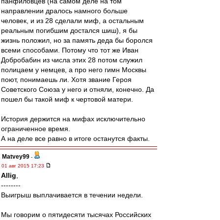
панфиловцев (на самом деле на том
направлении дралось намного больше
человек, и из 28 сделали миф, а остальным
реальным погибшим достался шиш), я бы
жизнь положил, но за память деда бы боролся
всеми способами. Потому что тот же Иван
Добробабин из числа этих 28 потом служил
полицаем у немцев, а про него гимн Москвы
поют, понимаешь ли. Хотя звание Героя
Советского Союза у него и отняли, конечно. Да
пошел бы такой миф к чертовой матери.
История держится на мифах исключительно
ограниченное время.
А на деле все равно в итоге останутся факты.
Matvey99
-
01 авг 2015 17:23
Allig
,
--------
Выигрыш выплачивается в течении недели.
Мы говорим о пятидесяти тысячах Российских