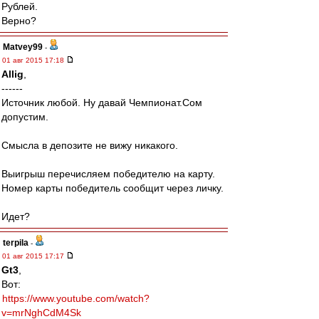
Рублей.
Верно?
Matvey99
-
01 авг 2015 17:18
Allig
,
------
Источник любой. Ну давай Чемпионат.Сом
допустим.
Смысла в депозите не вижу никакого.
Выигрыш перечисляем победителю на карту.
Номер карты победитель сообщит через личку.
Идет?
terpila
-
01 авг 2015 17:17
Gt3
,
Вот:
https://www.youtube.com/watch?
v=mrNghCdM4Sk