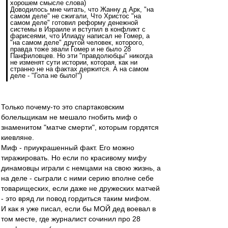
хорошем смысле слова)
Доводилось мне читать, что Жанну д Арк, "на
самом деле" не сжигали, Что Христос "на
самом деле" готовил реформу денежной
системы в Израиле и вступил в конфликт с
фарисеями, что Илиаду написал не Гомер, а
"на самом деле" другой человек, которого,
правда тоже звали Гомер и не было 28
Панфиловцев. Но эти "правдолюбцы" никогда
не изменят сути истории, которая, как ни
странно не на фактах держится. А на самом
деле - "Гола не было!")
Только почему-то это спартаковским
болельщикам не мешало гнобить миф о
знаменитом "матче смерти", которым гордятся
киевляне.
Миф - приукрашенный факт. Его можно
тиражировать. Но если по красивому мифу
динамовцы играли с немцами на свою жизнь, а
на деле - сыграли с ними серию вполне себе
товарищеских, если даже не дружеских матчей
- это вряд ли повод гордиться таким мифом.
И как я уже писал, если бы МОЙ дед воевал в
том месте, где журналист сочинил про 28