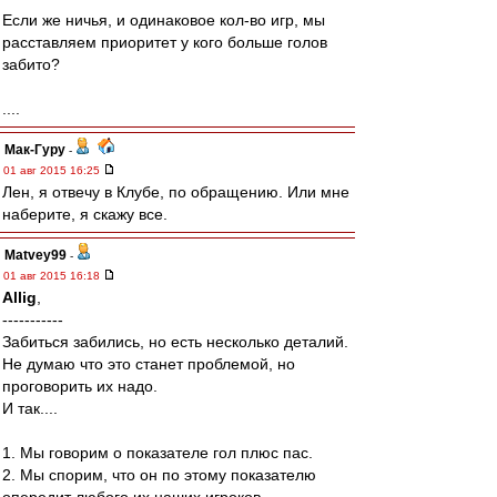
Если же ничья, и одинаковое кол-во игр, мы
расставляем приоритет у кого больше голов
забито?
....
Мак-Гуру
-
01 авг 2015 16:25
Лен, я отвечу в Клубе, по обращению. Или мне
наберите, я скажу все.
Matvey99
-
01 авг 2015 16:18
Allig
,
-----------
Забиться забились, но есть несколько деталий.
Не думаю что это станет проблемой, но
проговорить их надо.
И так....
1. Мы говорим о показателе гол плюс пас.
2. Мы спорим, что он по этому показателю