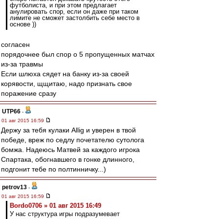
футболиста, и при этом предлагает
анулировать спор, если он даже при таком
лимите не сможет застолбить себе место в
основе ))
согласен
порядочнее был спор о 5 пропущенных матчах
из-за травмы
Если шлюха сядет на банку из-за своей
корявости, щщитаю, надо признать свое
поражение сразу
UTP66
-
01 авг 2015 16:59
Держу за тебя кулаки Allig и уверен в твой
победе, вреж по седлу почетателю сутолога
бомжа. Надеюсь Матвей за каждого игрока
Спартака, обогнавшего в гонке длинного,
подгонит тебе по полтинничку...)
petrov13
-
01 авг 2015 16:59
Bordo0706 » 01 авг 2015 16:49
У нас структура игры подразумевает