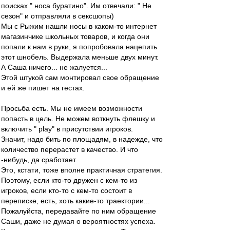
поисках " носа буратино". Им отвечали: " Не
сезон" и отправляли в сексшопы)
Мы с Рыжим нашли носы в каком-то интернет
магазинчике школьных товаров, и когда они
попали к нам в руки, я попробовала нацепить
этот шнобель. Выдержала меньше двух минут.
А Саша ничего... не жалуется...
Этой штукой сам монтировал свое обращение
и ей же пишет на гестах.
Просьба есть. Мы не имеем возможности
попасть в цель. Не можем воткнуть флешку и
включить " рlay" в присутствии игроков.
Значит, надо бить по площадям, в надежде, что
количество перерастет в качество. И что
-нибудь, да сработает.
Это, кстати, тоже вполне практичная стратегия.
Поэтому, если кто-то дружен с кем-то из
игроков, если кто-то с кем-то состоит в
переписке, есть, хоть какие-то траектории...
Пожалуйста, передавайте по ним обращение
Саши, даже не думая о вероятностях успеха.