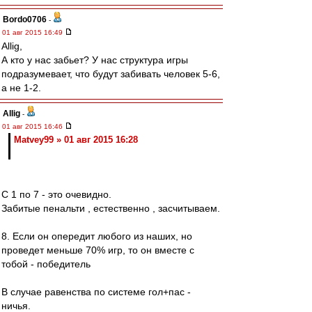
Bordo0706
-
01 авг 2015 16:49
Allig,
А кто у нас забьет? У нас структура игры
подразумевает, что будут забивать человек 5-6,
а не 1-2.
Allig
-
01 авг 2015 16:46
Matvey99 » 01 авг 2015 16:28
С 1 по 7 - это очевидно.
Забитые пенальти , естественно , засчитываем.
8. Если он опередит любого из наших, но
проведет меньше 70% игр, то он вместе с
тобой - победитель
В случае равенства по системе гол+пас -
ничья.