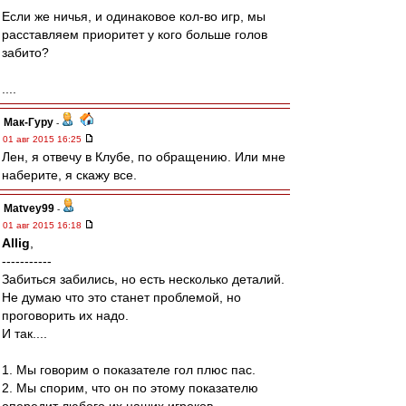
Если же ничья, и одинаковое кол-во игр, мы
расставляем приоритет у кого больше голов
забито?
....
Мак-Гуру
-
01 авг 2015 16:25
Лен, я отвечу в Клубе, по обращению. Или мне
наберите, я скажу все.
Matvey99
-
01 авг 2015 16:18
Allig
,
-----------
Забиться забились, но есть несколько деталий.
Не думаю что это станет проблемой, но
проговорить их надо.
И так....
1. Мы говорим о показателе гол плюс пас.
2. Мы спорим, что он по этому показателю