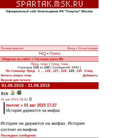
Официальный сайт болельщиков ФК "Спартак" Москва
Полная версия
Вход
•
Регистрация
FAQ
•
Поиск
Общение на сайте
Гостевая книга ВВ
»
Пред. тема
|
След. тема
Страница
129
из
130
[ Сообщений: 6483 ]
На страницу
Пред.
1
...
126
,
127
,
128
,
129
,
130
След.
Начать новую тему
Добавить
Версия для печати
01.08.2015 - 31.08.2015
Ech
-
01 авг 2015 18:02
teorver » 01 авг 2015 17:27
История держится на мифах
История не держится на мифах. История
состоит из мифов.
Последнее сообщение