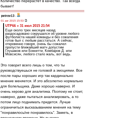
Количество перерастет в качество. Так всегда
бывает!
petrov13
-
01 авг 2015 15:53
UTP66 » 31 июл 2015 21:54
Еще около трех месяцев назад
раздосадовано сокрушался об уровне любого
футболиста нашей команды и без сожаления
готов был с любым расстаться. А сейчас,
откровенно говоря, очень бы сожалел
пропусти ближайший матч допустим
Глушаков или Боккетти, Комбаров Д. или
Мовсисян, любого стало жаль, вот ведь.
Это говорит всего лишь о том, что ты
руководствуешься не головой а эмоциями. Все
после пары хороших игр так кардинально
мнение меняется. И это абсолютно нормально
для болельщика. Даже хорошо наверно. И
очень херово для аналитика. Поэтому не стоит,
наверно, даже пытаться анализировать, а то
потом лицо поднимать придется. Лучше
ограничиться высказыванием мнения на тему
"понравилось/не понравилось". Заметь, в
прошедшем времени. Не пытаясь