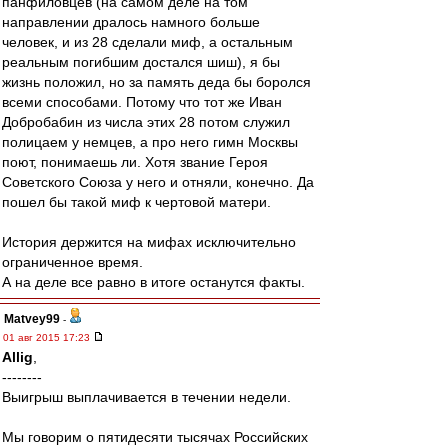
панфиловцев (на самом деле на том
направлении дралось намного больше
человек, и из 28 сделали миф, а остальным
реальным погибшим достался шиш), я бы
жизнь положил, но за память деда бы боролся
всеми способами. Потому что тот же Иван
Добробабин из числа этих 28 потом служил
полицаем у немцев, а про него гимн Москвы
поют, понимаешь ли. Хотя звание Героя
Советского Союза у него и отняли, конечно. Да
пошел бы такой миф к чертовой матери.
История держится на мифах исключительно
ограниченное время.
А на деле все равно в итоге останутся факты.
Matvey99
-
01 авг 2015 17:23
Allig
,
--------
Выигрыш выплачивается в течении недели.
Мы говорим о пятидесяти тысячах Российских