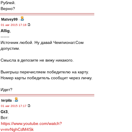
Рублей.
Верно?
Matvey99
-
01 авг 2015 17:18
Allig
,
------
Источник любой. Ну давай Чемпионат.Сом
допустим.
Смысла в депозите не вижу никакого.
Выигрыш перечисляем победителю на карту.
Номер карты победитель сообщит через личку.
Идет?
terpila
-
01 авг 2015 17:17
Gt3
,
Вот:
https://www.youtube.com/watch?
v=mrNghCdM4Sk