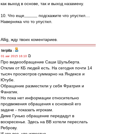
как выход в основе, так и выход назамену.
10. Что еще,,,,,,,,,,, подскажите что упустил....
Наверняка что то упустил.
Allig, жду твоих коментариев.
terpila
-
01 авг 2015 16:10
Про видеообращение Саши Шульберта.
Отклик от КБ людей есть. На сегодня почти 14
тысяч просмотров суммарно на Яндексе и
Ютубе.
Обращение разместили у себя Фратрия и
Фанатик.
Но пока нет информации относительно
продвижения обращения к основной его
задаче - показать игрокам.
Диме Гунько обращение передадут в
воскресенье. Здесь на ВВ хотели переслать
Реброву.
И это все, что известно.