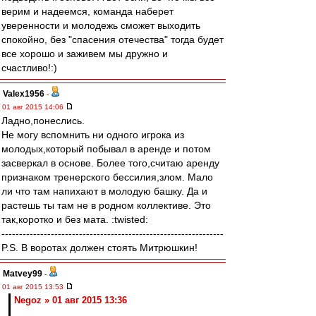
верим и надеемся, команда наберет
уверенности и молодежь сможет выходить
спокойно, без "спасения отечества" тогда будет
все хорошо и заживем мы дружно и
счастливо!:)
Valex1956
-
01 авг 2015 14:06
Ладно,понеслись.
Не могу вспомнить ни одного игрока из
молодых,который побывал в аренде и потом
засверкал в основе. Более того,считаю аренду
признаком тренерского бессилия,злом. Мало
ли что там напихают в молодую башку. Да и
растешь ты там не в родном коллективе. Это
так,коротко и без мата. :twisted:
---------------------------------------------------------------
P.S. В воротах должен стоять Митрюшкин!
Matvey99
-
01 авг 2015 13:53
Negoz » 01 авг 2015 13:36