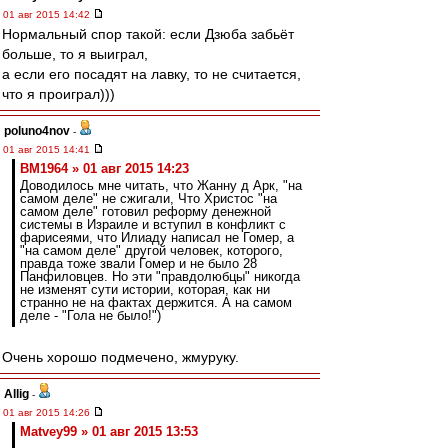
01 авг 2015 14:42
Нормальный спор такой: если Дзюба забьёт
больше, то я выиграл,
а если его посадят на лавку, то не считается,
что я проиграл)))
poluno4nov
-
01 авг 2015 14:41
BM1964 » 01 авг 2015 14:23
Доводилось мне читать, что Жанну д Арк, "на
самом деле" не сжигали, Что Христос "на
самом деле" готовил реформу денежной
системы в Израиле и вступил в конфликт с
фарисеями, что Илиаду написал не Гомер, а
"на самом деле" другой человек, которого,
правда тоже звали Гомер и не было 28
Панфиловцев. Но эти "правдолюбцы" никогда
не изменят сути истории, которая, как ни
странно не на фактах держится. А на самом
деле - "Гола не было!")
Очень хорошо подмечено, жмуруку.
Allig
-
01 авг 2015 14:26
Matvey99 » 01 авг 2015 13:53