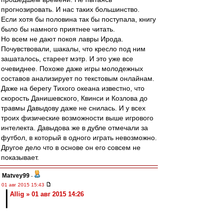
прогнозировать. И нас таких большинство.
Если хотя бы половина так бы поступала, книгу
было бы намного приятнее читать.
Но всем не дают покоя лавры Ирода.
Почувствовали, шакалы, что кресло под ним
зашаталось, стареет мэтр. И это уже все
очевиднее. Похоже даже игры молодежных
составов анализирует по текстовым онлайнам.
Даже на берегу Тихого океана известно, что
скорость Данишевского, Квинси и Козлова до
травмы Давыдову даже не снилась. И у всех
троих физические возможности выше игрового
интелекта. Давыдова же в дубле отмечали за
футбол, в который в одного играть невозможно.
Другое дело что в основе он его совсем не
показывает.
Matvey99
-
01 авг 2015 15:43
Allig » 01 авг 2015 14:26