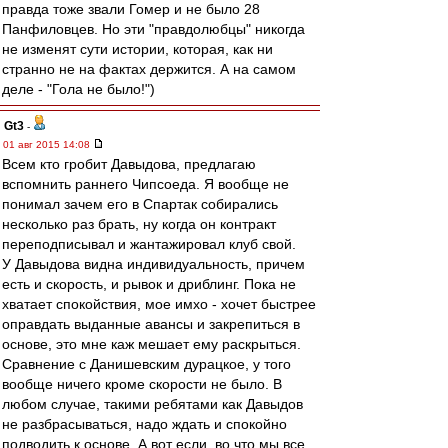
правда тоже звали Гомер и не было 28
Панфиловцев. Но эти "правдолюбцы" никогда
не изменят сути истории, которая, как ни
странно не на фактах держится. А на самом
деле - "Гола не было!")
Gt3
-
01 авг 2015 14:08
Всем кто гробит Давыдова, предлагаю
вспомнить раннего Чипсоеда. Я вообще не
понимал зачем его в Спартак собирались
несколько раз брать, ну когда он контракт
переподписывал и жантажировал клуб свой.
У Давыдова видна индивидуальность, причем
есть и скорость, и рывок и дриблинг. Пока не
хватает спокойствия, мое имхо - хочет быстрее
оправдать выданные авансы и закрепиться в
основе, это мне каж мешает ему раскрыться.
Сравнение с Данишевским дурацкое, у того
вообще ничего кроме скорости не было. В
любом случае, такими ребятами как Давыдов
не разбрасываться, надо ждать и спокойно
подводить к основе. А вот если, во что мы все