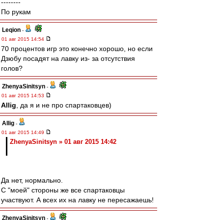
--------
По рукам
Leqion
-
01 авг 2015 14:54
70 процентов игр это конечно хорошо, но если
Дзюбу посадят на лавку из- за отсутствия
голов?
ZhenyaSinitsyn
-
01 авг 2015 14:53
Allig
, да я и не про спартаковцев)
Allig
-
01 авг 2015 14:49
ZhenyaSinitsyn » 01 авг 2015 14:42
Да нет, нормально.
С "моей" стороны же все спартаковцы
участвуют. А всех их на лавку не пересажаешь!
ZhenyaSinitsyn
-