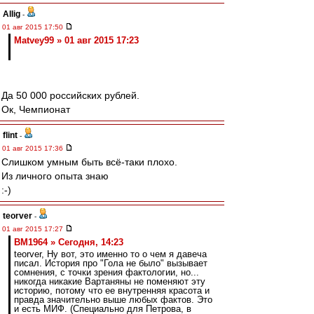
Allig
-
01 авг 2015 17:50
Matvey99 » 01 авг 2015 17:23
Да 50 000 российских рублей.
Ок, Чемпионат
flint
-
01 авг 2015 17:36
Слишком умным быть всё-таки плохо.
Из личного опыта знаю
:-)
teorver
-
01 авг 2015 17:27
BM1964 » Сегодня, 14:23
teorver, Ну вот, это именно то о чем я давеча
писал. История про "Гола не было" вызывает
сомнения, с точки зрения фактологии, но...
никогда никакие Вартаняны не поменяют эту
историю, потому что ее внутренняя красота и
правда значительно выше любых фактов. Это
и есть МИФ. (Специально для Петрова, в