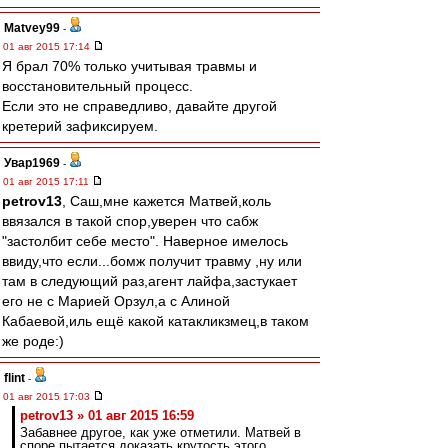
Matvey99
-
01 авг 2015 17:14
Я брал 70% только учитывая травмы и
восстановительный процесс.
Если это не справедливо, давайте другой
кретерий зафиксируем.
Увар1969
-
01 авг 2015 17:11
petrov13
, Саш,мне кажется Матвей,коль
ввязался в такой спор,уверен что сабж
"застолбит себе место". Наверное имелось
ввиду,что если...бомж получит травму ,ну или
там в следующий раз,агент лайфа,застукает
его не с Марией Орзул,а с Алиной
Кабаевой,иль ещё какой катакликзмец,в таком
же роде:)
flint
-
01 авг 2015 17:03
petrov13 » 01 авг 2015 16:59
Забавнее другое, как уже отметили. Матвей в
споре пытается доказать крутость этого