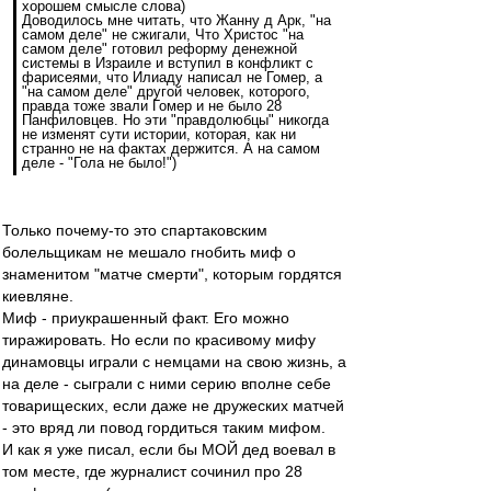
хорошем смысле слова)
Доводилось мне читать, что Жанну д Арк, "на
самом деле" не сжигали, Что Христос "на
самом деле" готовил реформу денежной
системы в Израиле и вступил в конфликт с
фарисеями, что Илиаду написал не Гомер, а
"на самом деле" другой человек, которого,
правда тоже звали Гомер и не было 28
Панфиловцев. Но эти "правдолюбцы" никогда
не изменят сути истории, которая, как ни
странно не на фактах держится. А на самом
деле - "Гола не было!")
Только почему-то это спартаковским
болельщикам не мешало гнобить миф о
знаменитом "матче смерти", которым гордятся
киевляне.
Миф - приукрашенный факт. Его можно
тиражировать. Но если по красивому мифу
динамовцы играли с немцами на свою жизнь, а
на деле - сыграли с ними серию вполне себе
товарищеских, если даже не дружеских матчей
- это вряд ли повод гордиться таким мифом.
И как я уже писал, если бы МОЙ дед воевал в
том месте, где журналист сочинил про 28