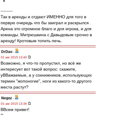
--------
Так в аренды и отдают ИМЕННО для того в
первую очередь что бы заиграл и раскрылся .
Арена это огромное благо и доя игрока, и для
команды. Митрюшкина с Давыдовым срочно в
аренду! Кротовым топить печь.
DrDao
-
01 авг 2015 13:40
Возможно, я что-то пропустил, но всё же
интересует вот такой вопрос: скажите,
уВВажаемые, а у сокнижников, использующих
термин "жопоногие", ноги из какого-то другого
места растут?
Negoz
-
01 авг 2015 13:36
ВВсем привет!
Вау тем нет.
Подброшу спичку.
Вратарская линия,самая надёжная на
сегодняшний день.