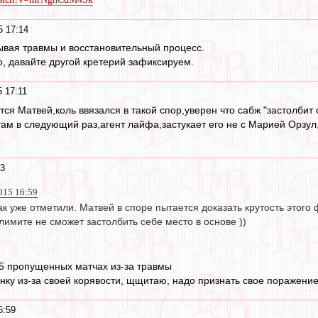
5 17:14
ывая травмы и восстановительный процесс.
о, давайте другой кретерий зафиксируем.
5 17:11
тся Матвей,коль ввязался в такой спор,уверен что сабж "застолбит
 там в следующий раз,агент лайфа,застукает его не с Марией Орзул
03
2015 16:59
ак уже отметили. Матвей в споре пытается доказать крутость этого
лимите не сможет застолбить себе место в основе ))
5 пропущенных матчах из-за травмы
нку из-за своей корявости, щщитаю, надо признать свое поражение
6:59