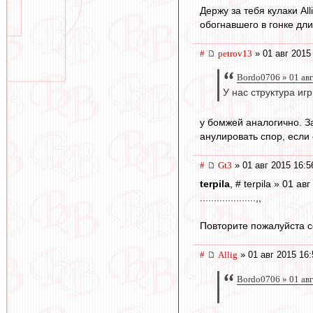
Держу за тебя кулаки Al
обогнавшего в гонке дли
#
petrov13
» 01 авг 2015
Bordo0706 » 01 авг
У нас структура иг
у бомжей аналогично. За
анулировать спор, если 
#
Gt3
» 01 авг 2015 16:5
terpila
, # terpila » 01 ав
....................,,
Повторите пожалуйста 
#
Allig
» 01 авг 2015 16:
Bordo0706 » 01 авг