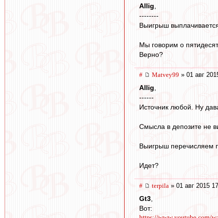
Allig
,
--------
Выигрыш выплачивается
Мы говорим о пятидесят
Верно?
#
Matvey99
» 01 авг 201
Allig
,
------
Источник любой. Ну дав
Смысла в депозите не в
Выигрыш перечисляем по
Идет?
#
terpila
» 01 авг 2015 1
Gt3
,
Вот:
https://www.youtube.com