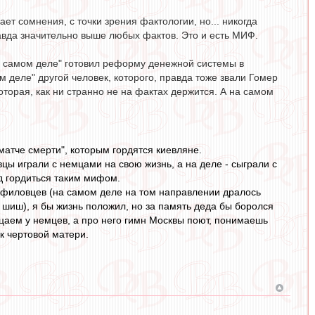
ает сомнения, с точки зрения фактологии, но... никогда
авда значительно выше любых фактов. Это и есть МИФ.
на самом деле" готовил реформу денежной системы в
м деле" другой человек, которого, правда тоже звали Гомер
оторая, как ни странно не на фактах держится. А на самом
атче смерти", которым гордятся киевляне.
ы играли с немцами на свою жизнь, а на деле - сыграли с
д гордиться таким мифом.
анфиловцев (на самом деле на том направлении дралось
шиш), я бы жизнь положил, но за память деда бы боролся
ицаем у немцев, а про него гимн Москвы поют, понимаешь
к чертовой матери.