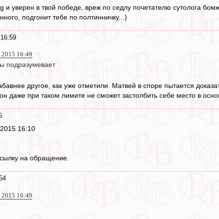
lig и уверен в твой победе, вреж по седлу почетателю сутолога бо
нного, подгонит тебе по полтинничку...)
 16:59
 2015 16:49
ры подразумевает
бавнее другое, как уже отметили. Матвей в споре пытается доказат
он даже при таком лимите не сможет застолбить себе место в основ
6
г 2015 16:10
ссылку на обращение.
54
 2015 16:49