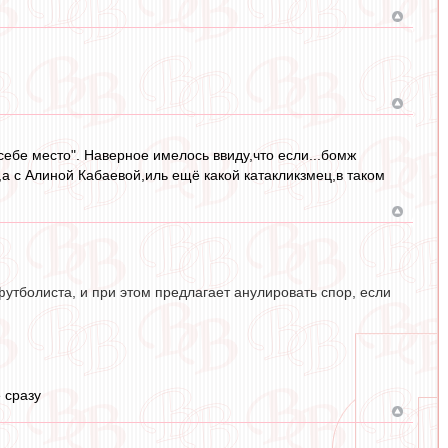
 себе место". Наверное имелось ввиду,что если...бомж
,а с Алиной Кабаевой,иль ещё какой катакликзмец,в таком
 футболиста, и при этом предлагает анулировать спор, если
 сразу