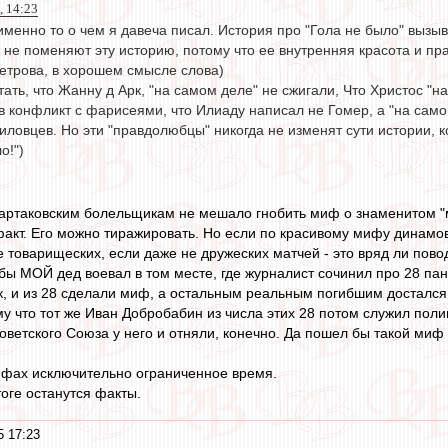
 14:23
о именно то о чем я давеча писал. История про "Гола не было" вызыв
 не поменяют эту историю, потому что ее внутренняя красота и пр
етрова, в хорошем смысле слова)
ать, что Жанну д Арк, "на самом деле" не сжигали, Что Христос "
в конфликт с фарисеями, что Илиаду написал не Гомер, а "на само
ловцев. Но эти "правдолюбцы" никогда не изменят сути истории, к
о!")
партаковским болельщикам не мешало гнобить миф о знаменитом "м
кт. Его можно тиражировать. Но если по красивому мифу динамовц
 товарищеских, если даже не дружеских матчей - это вряд ли пово
и бы МОЙ дед воевал в том месте, где журналист сочинил про 28 п
, и из 28 сделали миф, а остальным реальным погибшим достался 
у что тот же Иван Добробабин из числа этих 28 потом служил пол
оветского Союза у него и отняли, конечно. Да пошел бы такой миф 
ифах исключительно ограниченное время.
тоге останутся факты.
5 17:23