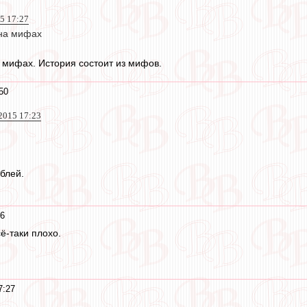
15 17:27
 на мифах
 мифах. История состоит из мифов.
50
2015 17:23
блей.
36
ё-таки плохо.
7:27