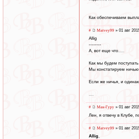
Как обеспечиваем выпла
#
Matvey99
» 01 авг 201
Allig
--------
А, вот еще что.....
Как мы будем поступать
Мы констатируем ничью
Если же ничья, и одинак
....
#
Мак-Гуру
» 01 авг 201
Лен, я отвечу в Клубе, 
#
Matvey99
» 01 авг 201
Allig
,