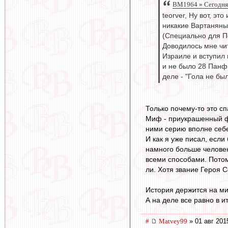
BM1964 » Сегодня,
teorver, Ну вот, эт
никакие Вартаняны
(Специально для П
Доводилось мне чит
Израиле и вступил 
и не было 28 Панфи
деле - "Гола не был
Только почему-то это с
Миф - приукрашенный фа
ними серию вполне себе
И как я уже писал, есл
намного больше человек
всеми способами. Потом
ли. Хотя звание Героя С
История держится на м
А на деле все равно в и
#
Matvey99
» 01 авг 201