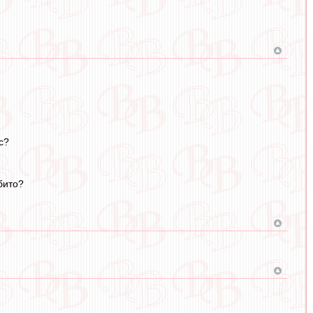
с?
бито?