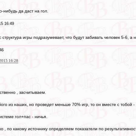
о-нибудь да даст на гол.
15 16:49
с структура игры подразумевает, что будут забивать человек 5-6, а н
46
2015 16:28
ственно , засчитываем.
ого из наших, но проведет меньше 70% игр, то он вместе с тобой -
истеме гол+пас - ничья.
ко , по какому источнику определяем показатели по результативно