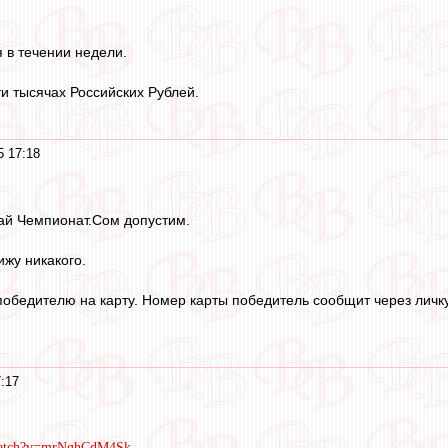
 в течении недели.
и тысячах Российских Рублей.
5 17:18
ай Чемпионат.Сом допустим.
ижу никакого.
бедителю на карту. Номер карты победитель сообщит через личку
7:17
/watch?v=mrNghCdM4Sk