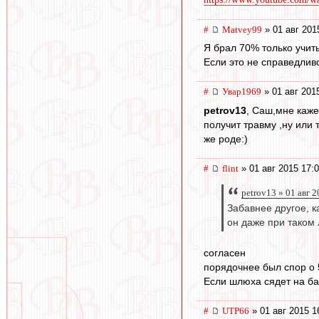
#
Matvey99
» 01 авг 201
Я брал 70% только учит
Если это не справедлив
#
Увар1969
» 01 авг 201
petrov13
, Саш,мне каже
получит травму ,ну или
же роде:)
#
flint
» 01 авг 2015 17:
petrov13 » 01 авг 
Забавнее другое, к
он даже при таком 
согласен
порядочнее был спор о 
Если шлюха сядет на ба
#
UTP66
» 01 авг 2015 1