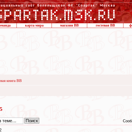
оманда
карта мира
магазин ВВ
гостевая ВВ
ф
вая книга ВВ
15
Сооб
2