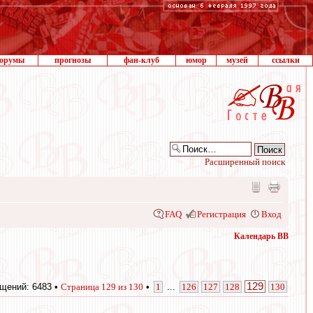
орумы
прогнозы
фан-клуб
юмор
музей
ссылки
Расширенный поиск
FAQ
Регистрация
Вход
Календарь ВВ
129
щений: 6483 •
Страница
129
из
130
•
1
...
126
127
128
130