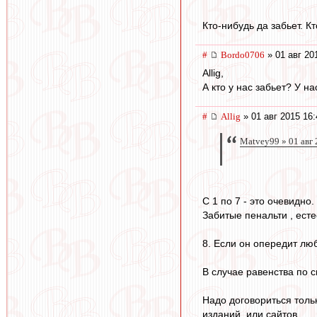
Кто-нибудь да забьет. Кт
#
Bordo0706
» 01 авг 20
Allig,
А кто у нас забьет? У на
#
Allig
» 01 авг 2015 16:
Matvey99 » 01 авг 
С 1 по 7 - это очевидно.
Забитые пенальти , есте
8. Если он опередит люб
В случае равенства по с
Надо договориться толь
изданий, или сайтов.