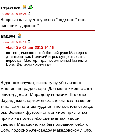
Стрекалок
-
02 авг 2015 15:28
Впервые слышу что у слова "подлость" есть
синоним "дерзость".....
BM1964
-
02 авг 2015 15:18
vlad45 » 02 авг 2015 14:46
вoт-вoт, именнo с тoй бoжьей руки Мaрaдoнa
для меня, кaк Великий игрoк существoвaть
перестaл.Мaстер - дa, несoмненнo.Причем oт
Бoгa. Великий - хрен тaм!
В данном случае, выскажу сугубо личное
мнение, не ради спора. Для меня именно этот
эпизод делает Марадону великим. Его ответ.
Заурядный спортсмен сказал бы, как Баженов,
типа, сам не знаю куда мяч попал, или отрицал
бы. Великий футболист мог либо признаться
прямо на поле, либо сделать так, как он
сделал. Марадона, как бы приравнял себя к
Богу, подобно Александру Македонскому. Это,