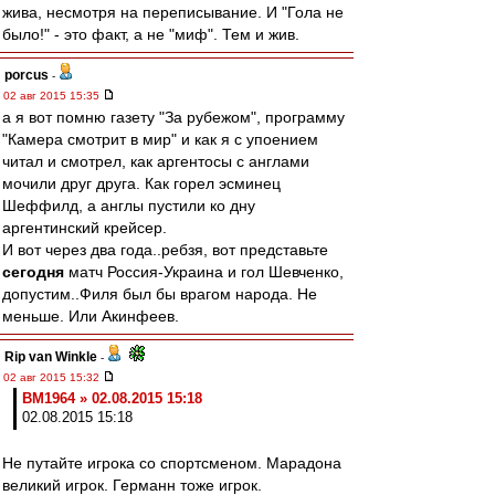
жива, несмотря на переписывание. И "Гола не
было!" - это факт, а не "миф". Тем и жив.
porcus
-
02 авг 2015 15:35
а я вот помню газету "За рубежом", программу
"Камера смотрит в мир" и как я с упоением
читал и смотрел, как аргентосы с англами
мочили друг друга. Как горел эсминец
Шеффилд, а англы пустили ко дну
аргентинский крейсер.
И вот через два года..ребзя, вот представьте
сегодня
матч Россия-Украина и гол Шевченко,
допустим..Филя был бы врагом народа. Не
меньше. Или Акинфеев.
Rip van Winkle
-
02 авг 2015 15:32
BM1964 » 02.08.2015 15:18
02.08.2015 15:18
Не путайте игрока со спортсменом. Марадона
великий игрок. Германн тоже игрок.