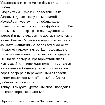
Установка в каждом матче была одна: только
победа!
Второй тайм. Суховей, прилетевший из
Атакамы, делает жару невыносимой.
Уругвайцы, чувствуя, что победа уходит,
пытаются запугать советских футболистов. Вот
огромный стоппер Троче бьет Хусаинова,
который и до плеча ему не достает, коленом а
живот. Хавбек Сасиа по всему полю охотится
за Нетто. Защитник Альварес в толчее бьет
Численко кулаком в лицо. Центрфорвард с
грозной фамилией Кортес пытается ударить
Яшина по пальцам. Вратарь отталкивает
Кортеса. И тут происходит непонятное: судья
назначает свободный удар в сторону ваших
ворот. Кабрера с перекошенным от злости
лицом всаживает мяч в "стенку" - и Сасиа
добивает его в ворота.
Трибуны ликуют - уругвайцы вновь наседают,
но наши перехватывают мяч....
Стремительная атака - и Численко хлестко, с