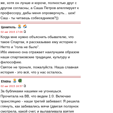
же, хотя он лучше и короче, полностью друг с
другом согласны, а Саша Петров апеллирует к
профессору, дабы меня опровергнуть... шок!
Саш - ты читаешь собеседников?))
Ценитель
-
02 авг 2015 17:06
Когда мне нужно объяснить обывателю, что
такое Спартак, я рассказываю ему историю о
Нетто и "гола не было".
Ибо именно она отражает наилучшим образом
наши спартаковские традиции, культуру и
философию.
Святое не троньте, пожалуйста. Наша славная
история - это всё, что у нас осталось.
Ehidna
-
02 авг 2015 16:57
За бубликами нашими не угонишься.
Прочитала на ВВ, что ведем 1:0. Включаю
трансляцию - наши третий забивают. Я решила
глянуть, как забивались мячи (двигая ползунок
смотрела, какой счет, и вылавливала взятия