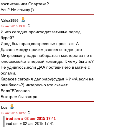
воспитанники Спартака?
Ась? Не слышу.))
Valex1956
-
02 авг 2015 19:03
И что сегодня происходит.затишье перед
бурей?
Ирод был прав,воскресенье прос...ли. А
Дасаев,между прочим,заявил сегодня,что
Митрюшкину надо набираться мастерства не в
юношеской,а в первой команде. К чему бы это?
Не удивлюсь,если ДАА поставит его в матче с
ослами.
Карасев сегодня дал жару(судья ФИФА,если не
ошибаюсь?),интересно.что скажет
Валя"Б"иванов.
Быстрее бы завтра!
Los
-
02 авг 2015 18:56
irod sm » 02 авг 2015 17:41
irod sm » 02 авг 2015 17:41