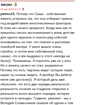
BM1964
-
02 авг 2015 17:17
petrov13
, Потому что Саша - собственная
память устроена так, что она отбирает нужное
под воздействием многочисленных факторов.
В этом нет ничего зазорного. Когда мне как-то
пришлось писать воспоминания о воем детстве
для одного журнала я описал ряд событий,
основываясь на том, что помнил и рассказах
покойной матери. У меня вышло очень
стройно, а потом мне собственный отец
сказал, что я все выдумал и этого никогда не
было)). Понимаешь. А спросить уже не у кого.
Но я менять ничего не стал, разумеется.
Потому что есть "картина мира" которая такая,
какую ты хочешь видеть. А вообще Вы ребята
меня уже достали))). Я который день вам
объясняю, что есть два порядка реальности -
реальность сосиски на стадионе открытия и
реальность иного высшего порядка, которая
остается в легендах. Главное, умиляет - мы с
Володей Словесником сказали об одном и том