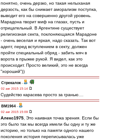
понятно, очень дерзко, но такая нелыханая
дерзость, как бы снимает аморализм поступка,
выводит его на совершенно другой уровень.
Марадона творит миф на глазах, пусть и
отрицательный. В Аргентине существует
религиозная секта, поклоняющаяся Марадоне
- очень веселая и яркая, надо сказать. Так вот
адепт, перед вступлением в секту, должен
пройти специальный обряд - забить мяч в
ворота в прыжке рукой. Я видел, как это
происходит. Просто великий, это не всегда
"хороший"))
Стрекалок
-
02 авг 2015 15:14
Судейство карасева просто за гранью....
BM1964
-
02 авг 2015 15:09
Алекс1975
, Это наивная точка зрения. Если бы
это было так мы всегда имели бы одну и ту же
историю, но только на памяти одного нашего
поколения история переписывалась уже