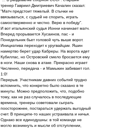
тренер Гавриил Дмитриевич Качалин сказал:
"Матч предстоит тяжелый. В стычки не
ввязываться, с судьей не спорить, играть
самоотверженно и честно. Верю в победу".
И вот итальянский судья Ионни начинает матч.
Вперед прорывается Хусаинов, пас - и
Понедельник бьет головой чуть выше ворот.
Инициатива переходит к уругвайцам. Яшин
намертво берет удар Кабреры. На ворота идет
Кубиллас, но Островский смело бросается ему
в ноги. Наши снова в атаке. Прекрасно играет
Численно, передача - и Мамыкин забивает гол.
1:0!
Перерыв. Участникам давних событий трудно
вспомнить, что конкретно было сказано в те
минуты. Можно предположить, что, подобно
тому, как не раз случалось в последующие
времена, тренеры советовали сыграть
поосторожнее, постараться удержать выгодный
счет. В принципе-то наших устраивала и ничья.
Однако все единодушны: в той команде не
могло возникнуть и мысли об отступлении,