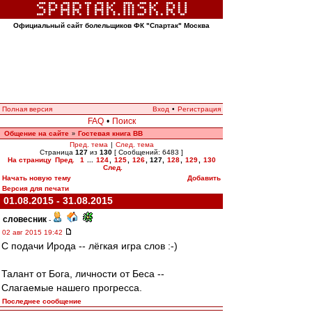
Официальный сайт болельщиков ФК "Спартак" Москва
Полная версия
Вход
•
Регистрация
FAQ
•
Поиск
Общение на сайте
Гостевая книга ВВ
»
Пред. тема
|
След. тема
Страница
127
из
130
[ Сообщений: 6483 ]
На страницу
Пред.
1
...
124
,
125
,
126
,
127
,
128
,
129
,
130
След.
Начать новую тему
Добавить
Версия для печати
01.08.2015 - 31.08.2015
словесник
-
02 авг 2015 19:42
С подачи Ирода -- лёгкая игра слов :-)
Талант от Бога, личности от Беса --
Слагаемые нашего прогресса.
Последнее сообщение