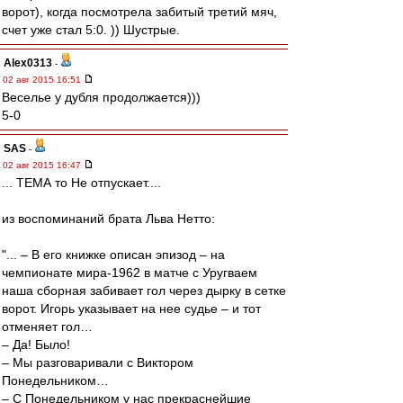
ворот), когда посмотрела забитый третий мяч,
счет уже стал 5:0. )) Шустрые.
Alex0313
-
02 авг 2015 16:51
Веселье у дубля продолжается)))
5-0
SAS
-
02 авг 2015 16:47
... ТЕМА то Не отпускает....
из воспоминаний брата Льва Нетто:
"... – В его книжке описан эпизод – на
чемпионате мира-1962 в матче с Уругваем
наша сборная забивает гол через дырку в сетке
ворот. Игорь указывает на нее судье – и тот
отменяет гол…
– Да! Было!
– Мы разговаривали с Виктором
Понедельником…
– С Понедельником у нас прекраснейшие