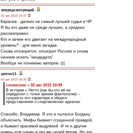
впередсмотрящий
-
02 авг 2015 16:37
Карасев - далеко не самый лучший судья в ЧР.
Я бы его даже не среди лучших, а средних
рассматривал.
Кто и зачем его двигает на международный
уровень? - для меня загадка.
Снова опозорится, опозорит Россию и снова
начнем искать "кандидата".
Вообще не понимаю авторов. (((
petrov13
-
02 авг 2015 16:30
словесник » 02 авг 2015 10:49
В истории с Нетто (как бы кто её ни
определял с точки зрения фактологии) --
сущность его характера и общего
представления о спартаковских идеалах.
Спасибо, Владимир. Я это и пытался Богдану
объяснить. Мифы бывают сгущенной правдой,
а бывают красивой выдумкой. И те и другие
нужны для одних и тех же целей вроде. Но это