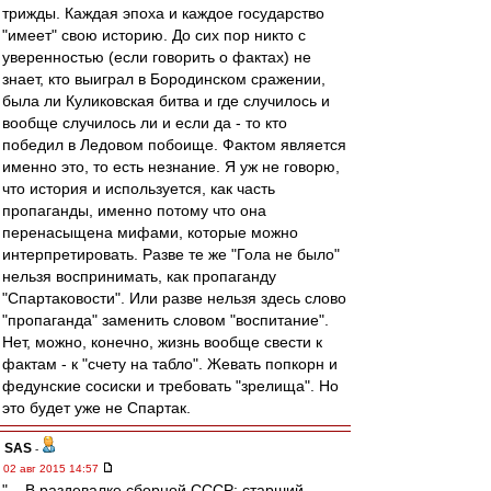
трижды. Каждая эпоха и каждое государство
"имеет" свою историю. До сих пор никто с
уверенностью (если говорить о фактах) не
знает, кто выиграл в Бородинском сражении,
была ли Куликовская битва и где случилось и
вообще случилось ли и если да - то кто
победил в Ледовом побоище. Фактом является
именно это, то есть незнание. Я уж не говорю,
что история и используется, как часть
пропаганды, именно потому что она
перенасыщена мифами, которые можно
интерпретировать. Разве те же "Гола не было"
нельзя воспринимать, как пропаганду
"Спартаковости". Или разве нельзя здесь слово
"пропаганда" заменить словом "воспитание".
Нет, можно, конечно, жизнь вообще свести к
фактам - к "счету на табло". Жевать попкорн и
федунские сосиски и требовать "зрелища". Но
это будет уже не Спартак.
SAS
-
02 авг 2015 14:57
"... В раздевалке сборной СССР: старший