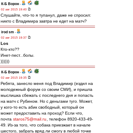
К-Б Ворон
-
02 авг 2015 19:40
Слушайте, что-то я тупанул, даже не спросил:
никто с Владимира завтра не едет на матч?
irod sm
-
02 авг 2015 19:37
Los
Кто-кто??
Инет-пест...болы.
))))))
К-Б Ворон
-
02 авг 2015 19:35
Ребята, занесло меня под Владимир (ездил на
молодежный форум со своим СМИ), и пришла
мыслишка сбежать с последнего дня и попасть
на матч с Рубином. Но с деньгами туго. Может,
у кого-то есть абик свободный, который он
может предоставить на проход? Если что,
почта
staros75@mail.ru
, телефон 8920-433-49-
49. Из-за того, что собака приезжает в начале
шестого, забрать вряд ли смогу в любой точке