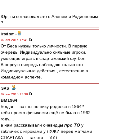
Юр, ты согласовал это с Аленем и Родионовым
?
irod sm
-
02 авг 2015 17:41
От Беса нужны только личности. В первую
очередь. Индивидуально сильные игроки,
умеющие играть в спартаковский футбол.
В первую очередь наблюдаю только это.
Индивидуальные действия , естественно в
командном аспекте.
SAS
-
02 авг 2015 17:39
BM1964
Богдан... вот ты по нику родился в 1964?
тебя просто физически ещё не было в 1962
году....
а нам рассказывали очевидцы
про ТО
у
табличек с игроками у ЛУЖИ перед матчами
СПАРТАКА ... так что.... )))))