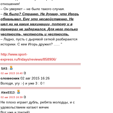
отношения!
– Он уверяет – не было такого случая.
–
Не было? Странно. Не думаю, что Игорь
обманывал. Ему это несвойственно. Не
шел ни на какие махинации, потому и в
тренерах не задержался. Для него только
честность, честность и честность.
– Ладно, пусть с дырявой сеткой разбираются
историки. С кем Игорь дружил? ...... "
http://www.sport-
express.ru/fridays/reviews/858906/
SAS
-
02 авг 2015 16:40
словесник
02 авг 2015 16:26
Володя, угу :-) и уже 3 : 0 !
Alex0313
-
02 авг 2015 16:39
Не плохо играет дубль, ребята молодцы, и с
удовольствием катают мячик
Вот уже и третий)