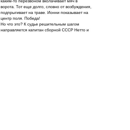
каким-то перезвоном вколачивает мяч в
ворота. Тот еще долго, словно от возбуждения,
подпрыгивает на траве. Ионни показывает на
центр поля. Победа!
Но что это? К судье решительным шагом
направляется капитан сборной СССР Нетто и
что-то объясняет ему, "Ноу гол - не было гола!
Мяч влетел в сетку с обратной стороны", -
говорит Игорь. Ионни с изумлением смотрит на
советского спортсмена, обращается за
советом к боковому судье - и отменяет гол.
На скамейке запасных сборной СССР - полное
спокойствие. Качалин вспоминает: "Мне тоже
показалось, что гола не было. Был уверен, что
Нетто скажет об этом судье". И на поле никто
не поставил под сомнение действий капитана.
В команде были собраны яркие, не простые
личности, но в главном все походили на своего
вожака.
Каким путем идти к победе? Какие средства
хороши для достижения желанного
результата? Вопросы, выходящие за рамки
спорта. Для футболистов сборной СССР и их