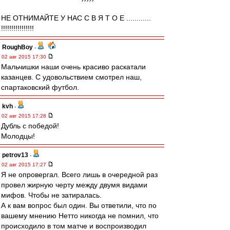
НЕ ОТНИМАЙТЕ У НАС С В Я Т О Е ............
!!!!!!!!!!!!!!!!
RoughBoy
-
02 авг 2015 17:30
Мальчишки наши очень красиво раскатали
казанцев. С удовольствием смотрел наш,
спартаковский футбол.
kvh
-
02 авг 2015 17:28
Дубль с победой!
Молодцы!
petrov13
-
02 авг 2015 17:27
Я не опровергал. Всего лишь в очередной раз
провел жирную черту между двумя видами
мифов. Чтобы не затиралась.
А к вам вопрос был один. Вы ответили, что по
вашему мнению Нетто никогда не помнил, что
происходило в том матче и воспроизводил