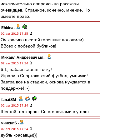
исключительно опираясь на рассказы
очевидцев. Странное, конечно, мнение. Но
имеете право.
Ehidna
-
02 авг 2015 17:25
Оч красиво шестой голешник положили)
ВВсех с победой бубликов!
Михаил Андреевич мл.
-
02 авг 2015 17:24
6:1, Бабаев ставит точку!
Играли в Спартаковский футбол, умнички!
Завтра все на стадион, основа нуждается в
поддержке! ;-)
fanatSM
-
02 авг 2015 17:24
Шестой гол хорош. Со стеночками в уголок.
чннхнпS
-
02 авг 2015 17:24
дубль красавцы)))