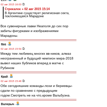
Ech
-
02 авг 2015 16:03
Стрекалок » 02 авг 2015 15:14
В Аргентине существует религиозная секта,
поклоняющаяся Марадоне
Все сувенирные лавки Неаполя до сих пор
забиты фигурками и изображениями
Марадоны.
flint
-
02 авг 2015 15:54
Между тем любимец многих вв-ников, алмаз
неограненный и будущий чемпион мира-2018
вывел наших бубликов вперед в матче с
Рубином
Край
-
02 авг 2015 15:48
Обе сегодняшние команды-лохи и бериевцы-
сдали по сравнению с предыдущим
годом.Смотреть не на что,кроме Вальбуэна.
Валерыч
-