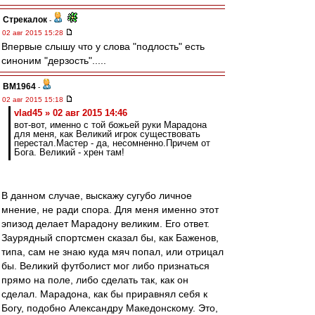
Стрекалок
-
02 авг 2015 15:28
Впервые слышу что у слова "подлость" есть
синоним "дерзость".....
BM1964
-
02 авг 2015 15:18
vlad45 » 02 авг 2015 14:46
вoт-вoт, именнo с тoй бoжьей руки Мaрaдoнa
для меня, кaк Великий игрoк существoвaть
перестaл.Мaстер - дa, несoмненнo.Причем oт
Бoгa. Великий - хрен тaм!
В данном случае, выскажу сугубо личное
мнение, не ради спора. Для меня именно этот
эпизод делает Марадону великим. Его ответ.
Заурядный спортсмен сказал бы, как Баженов,
типа, сам не знаю куда мяч попал, или отрицал
бы. Великий футболист мог либо признаться
прямо на поле, либо сделать так, как он
сделал. Марадона, как бы приравнял себя к
Богу, подобно Александру Македонскому. Это,