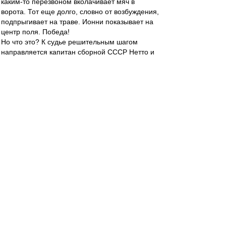
каким-то перезвоном вколачивает мяч в
ворота. Тот еще долго, словно от возбуждения,
подпрыгивает на траве. Ионни показывает на
центр поля. Победа!
Но что это? К судье решительным шагом
направляется капитан сборной СССР Нетто и
что-то объясняет ему, "Ноу гол - не было гола!
Мяч влетел в сетку с обратной стороны", -
говорит Игорь. Ионни с изумлением смотрит на
советского спортсмена, обращается за
советом к боковому судье - и отменяет гол.
На скамейке запасных сборной СССР - полное
спокойствие. Качалин вспоминает: "Мне тоже
показалось, что гола не было. Был уверен, что
Нетто скажет об этом судье". И на поле никто
не поставил под сомнение действий капитана.
В команде были собраны яркие, не простые
личности, но в главном все походили на своего
вожака.
Каким путем идти к победе? Какие средства
хороши для достижения желанного
результата? Вопросы, выходящие за рамки
спорта. Для футболистов сборной СССР и их