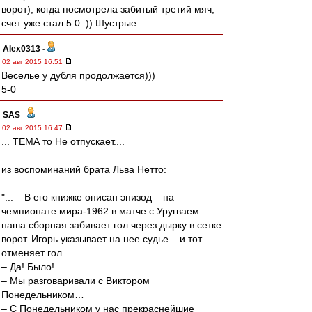
ворот), когда посмотрела забитый третий мяч,
счет уже стал 5:0. )) Шустрые.
Alex0313
-
02 авг 2015 16:51
Веселье у дубля продолжается)))
5-0
SAS
-
02 авг 2015 16:47
... ТЕМА то Не отпускает....
из воспоминаний брата Льва Нетто:
"... – В его книжке описан эпизод – на
чемпионате мира-1962 в матче с Уругваем
наша сборная забивает гол через дырку в сетке
ворот. Игорь указывает на нее судье – и тот
отменяет гол…
– Да! Было!
– Мы разговаривали с Виктором
Понедельником…
– С Понедельником у нас прекраснейшие