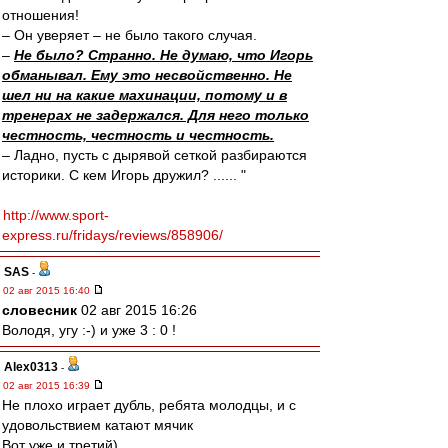
отношения!
– Он уверяет – не было такого случая.
–
Не было? Странно. Не думаю, что Игорь
обманывал. Ему это несвойственно. Не
шел ни на какие махинации, потому и в
тренерах не задержался. Для него только
честность, честность и честность.
– Ладно, пусть с дырявой сеткой разбираются
историки. С кем Игорь дружил? ...... "
http://www.sport-
express.ru/fridays/reviews/858906/
SAS
-
02 авг 2015 16:40
словесник
02 авг 2015 16:26
Володя, угу :-) и уже 3 : 0 !
Alex0313
-
02 авг 2015 16:39
Не плохо играет дубль, ребята молодцы, и с
удовольствием катают мячик
Вот уже и третий)