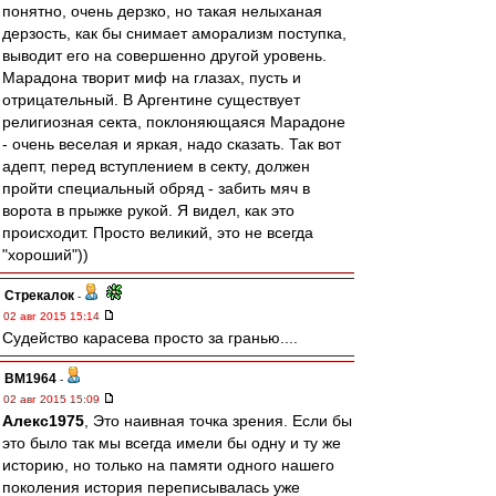
понятно, очень дерзко, но такая нелыханая
дерзость, как бы снимает аморализм поступка,
выводит его на совершенно другой уровень.
Марадона творит миф на глазах, пусть и
отрицательный. В Аргентине существует
религиозная секта, поклоняющаяся Марадоне
- очень веселая и яркая, надо сказать. Так вот
адепт, перед вступлением в секту, должен
пройти специальный обряд - забить мяч в
ворота в прыжке рукой. Я видел, как это
происходит. Просто великий, это не всегда
"хороший"))
Стрекалок
-
02 авг 2015 15:14
Судейство карасева просто за гранью....
BM1964
-
02 авг 2015 15:09
Алекс1975
, Это наивная точка зрения. Если бы
это было так мы всегда имели бы одну и ту же
историю, но только на памяти одного нашего
поколения история переписывалась уже