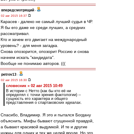
впередсмотрящий
-
02 авг 2015 16:37
Карасев - далеко не самый лучший судья в ЧР.
Я бы его даже не среди лучших, а средних
рассматривал.
Кто и зачем его двигает на международный
уровень? - для меня загадка.
Снова опозорится, опозорит Россию и снова
начнем искать "кандидата".
Вообще не понимаю авторов. (((
petrov13
-
02 авг 2015 16:30
словесник » 02 авг 2015 10:49
В истории с Нетто (как бы кто её ни
определял с точки зрения фактологии) --
сущность его характера и общего
представления о спартаковских идеалах.
Спасибо, Владимир. Я это и пытался Богдану
объяснить. Мифы бывают сгущенной правдой,
а бывают красивой выдумкой. И те и другие
нужны для одних и тех же целей вроде. Но это