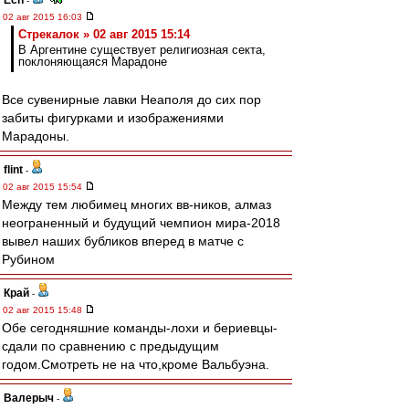
Ech
-
02 авг 2015 16:03
Стрекалок » 02 авг 2015 15:14
В Аргентине существует религиозная секта,
поклоняющаяся Марадоне
Все сувенирные лавки Неаполя до сих пор
забиты фигурками и изображениями
Марадоны.
flint
-
02 авг 2015 15:54
Между тем любимец многих вв-ников, алмаз
неограненный и будущий чемпион мира-2018
вывел наших бубликов вперед в матче с
Рубином
Край
-
02 авг 2015 15:48
Обе сегодняшние команды-лохи и бериевцы-
сдали по сравнению с предыдущим
годом.Смотреть не на что,кроме Вальбуэна.
Валерыч
-