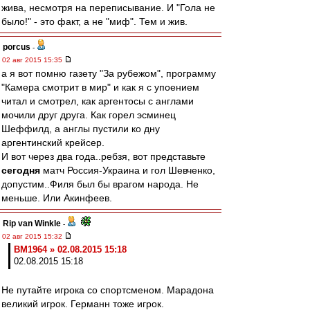
жива, несмотря на переписывание. И "Гола не
было!" - это факт, а не "миф". Тем и жив.
porcus
-
02 авг 2015 15:35
а я вот помню газету "За рубежом", программу
"Камера смотрит в мир" и как я с упоением
читал и смотрел, как аргентосы с англами
мочили друг друга. Как горел эсминец
Шеффилд, а англы пустили ко дну
аргентинский крейсер.
И вот через два года..ребзя, вот представьте
сегодня
матч Россия-Украина и гол Шевченко,
допустим..Филя был бы врагом народа. Не
меньше. Или Акинфеев.
Rip van Winkle
-
02 авг 2015 15:32
BM1964 » 02.08.2015 15:18
02.08.2015 15:18
Не путайте игрока со спортсменом. Марадона
великий игрок. Германн тоже игрок.