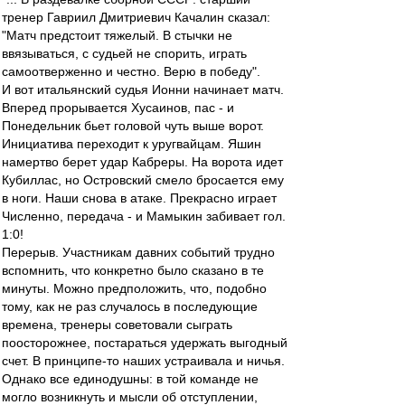
тренер Гавриил Дмитриевич Качалин сказал:
"Матч предстоит тяжелый. В стычки не
ввязываться, с судьей не спорить, играть
самоотверженно и честно. Верю в победу".
И вот итальянский судья Ионни начинает матч.
Вперед прорывается Хусаинов, пас - и
Понедельник бьет головой чуть выше ворот.
Инициатива переходит к уругвайцам. Яшин
намертво берет удар Кабреры. На ворота идет
Кубиллас, но Островский смело бросается ему
в ноги. Наши снова в атаке. Прекрасно играет
Численно, передача - и Мамыкин забивает гол.
1:0!
Перерыв. Участникам давних событий трудно
вспомнить, что конкретно было сказано в те
минуты. Можно предположить, что, подобно
тому, как не раз случалось в последующие
времена, тренеры советовали сыграть
поосторожнее, постараться удержать выгодный
счет. В принципе-то наших устраивала и ничья.
Однако все единодушны: в той команде не
могло возникнуть и мысли об отступлении,