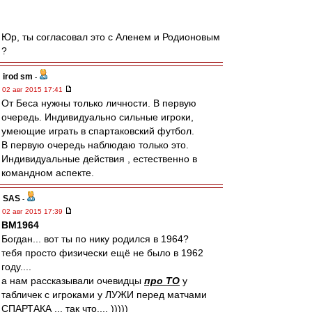
Юр, ты согласовал это с Аленем и Родионовым
?
irod sm
-
02 авг 2015 17:41
От Беса нужны только личности. В первую
очередь. Индивидуально сильные игроки,
умеющие играть в спартаковский футбол.
В первую очередь наблюдаю только это.
Индивидуальные действия , естественно в
командном аспекте.
SAS
-
02 авг 2015 17:39
BM1964
Богдан... вот ты по нику родился в 1964?
тебя просто физически ещё не было в 1962
году....
а нам рассказывали очевидцы
про ТО
у
табличек с игроками у ЛУЖИ перед матчами
СПАРТАКА ... так что.... )))))