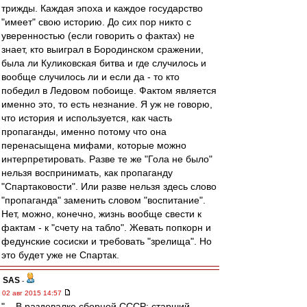
трижды. Каждая эпоха и каждое государство
"имеет" свою историю. До сих пор никто с
уверенностью (если говорить о фактах) не
знает, кто выиграл в Бородинском сражении,
была ли Куликовская битва и где случилось и
вообще случилось ли и если да - то кто
победил в Ледовом побоище. Фактом является
именно это, то есть незнание. Я уж не говорю,
что история и используется, как часть
пропаганды, именно потому что она
перенасыщена мифами, которые можно
интерпретировать. Разве те же "Гола не было"
нельзя воспринимать, как пропаганду
"Спартаковости". Или разве нельзя здесь слово
"пропаганда" заменить словом "воспитание".
Нет, можно, конечно, жизнь вообще свести к
фактам - к "счету на табло". Жевать попкорн и
федунские сосиски и требовать "зрелища". Но
это будет уже не Спартак.
SAS
-
02 авг 2015 14:57
"... В раздевалке сборной СССР: старший