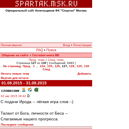
Официальный сайт болельщиков ФК "Спартак" Москва
Полная версия
Вход
•
Регистрация
FAQ
•
Поиск
Общение на сайте
Гостевая книга ВВ
»
Пред. тема
|
След. тема
Страница
127
из
130
[ Сообщений: 6483 ]
На страницу
Пред.
1
...
124
,
125
,
126
,
127
,
128
,
129
,
130
След.
Начать новую тему
Добавить
Версия для печати
01.08.2015 - 31.08.2015
словесник
-
02 авг 2015 19:42
С подачи Ирода -- лёгкая игра слов :-)
Талант от Бога, личности от Беса --
Слагаемые нашего прогресса.
Последнее сообщение