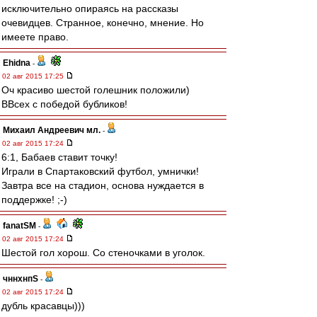
исключительно опираясь на рассказы
очевидцев. Странное, конечно, мнение. Но
имеете право.
Ehidna
-
02 авг 2015 17:25
Оч красиво шестой голешник положили)
ВВсех с победой бубликов!
Михаил Андреевич мл.
-
02 авг 2015 17:24
6:1, Бабаев ставит точку!
Играли в Спартаковский футбол, умнички!
Завтра все на стадион, основа нуждается в
поддержке! ;-)
fanatSM
-
02 авг 2015 17:24
Шестой гол хорош. Со стеночками в уголок.
чннхнпS
-
02 авг 2015 17:24
дубль красавцы)))