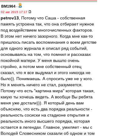
BM1964
-
02 авг 2015 17:17
petrov13
, Потому что Саша - собственная
память устроена так, что она отбирает нужное
под воздействием многочисленных факторов.
В этом нет ничего зазорного. Когда мне как-то
пришлось писать воспоминания о воем детстве
для одного журнала я описал ряд событий,
основываясь на том, что помнил и рассказах
покойной матери. У меня вышло очень
стройно, а потом мне собственный отец
сказал, что я все выдумал и этого никогда не
было)). Понимаешь. А спросить уже не у кого.
Но я менять ничего не стал, разумеется.
Потому что есть "картина мира" которая такая,
какую ты хочешь видеть. А вообще Вы ребята
меня уже достали))). Я который день вам
объясняю, что есть два порядка реальности -
реальность сосиски на стадионе открытия и
реальность иного высшего порядка, которая
остается в легендах. Главное, умиляет - мы с
Володей Словесником сказали об одном и том