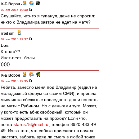
К-Б Ворон
-
02 авг 2015 19:40
Слушайте, что-то я тупанул, даже не спросил:
никто с Владимира завтра не едет на матч?
irod sm
-
02 авг 2015 19:37
Los
Кто-кто??
Инет-пест...болы.
))))))
К-Б Ворон
-
02 авг 2015 19:35
Ребята, занесло меня под Владимир (ездил на
молодежный форум со своим СМИ), и пришла
мыслишка сбежать с последнего дня и попасть
на матч с Рубином. Но с деньгами туго. Может,
у кого-то есть абик свободный, который он
может предоставить на проход? Если что,
почта
staros75@mail.ru
, телефон 8920-433-49-
49. Из-за того, что собака приезжает в начале
шестого, забрать вряд ли смогу в любой точке