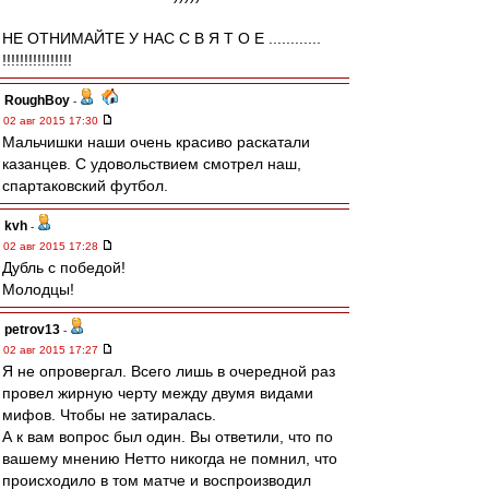
НЕ ОТНИМАЙТЕ У НАС С В Я Т О Е ............
!!!!!!!!!!!!!!!!
RoughBoy
-
02 авг 2015 17:30
Мальчишки наши очень красиво раскатали
казанцев. С удовольствием смотрел наш,
спартаковский футбол.
kvh
-
02 авг 2015 17:28
Дубль с победой!
Молодцы!
petrov13
-
02 авг 2015 17:27
Я не опровергал. Всего лишь в очередной раз
провел жирную черту между двумя видами
мифов. Чтобы не затиралась.
А к вам вопрос был один. Вы ответили, что по
вашему мнению Нетто никогда не помнил, что
происходило в том матче и воспроизводил