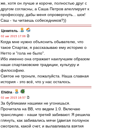
же, хотя он лучше и короче, полностью друг с
другом согласны, а Саша Петров апеллирует к
профессору, дабы меня опровергнуть... шок!
Саш - ты читаешь собеседников?))
Ценитель
-
02 авг 2015 17:06
Когда мне нужно объяснить обывателю, что
такое Спартак, я рассказываю ему историю о
Нетто и "гола не было".
Ибо именно она отражает наилучшим образом
наши спартаковские традиции, культуру и
философию.
Святое не троньте, пожалуйста. Наша славная
история - это всё, что у нас осталось.
Ehidna
-
02 авг 2015 16:57
За бубликами нашими не угонишься.
Прочитала на ВВ, что ведем 1:0. Включаю
трансляцию - наши третий забивают. Я решила
глянуть, как забивались мячи (двигая ползунок
смотрела, какой счет, и вылавливала взятия