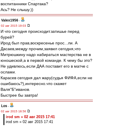
воспитанники Спартака?
Ась? Не слышу.))
Valex1956
-
02 авг 2015 19:03
И что сегодня происходит.затишье перед
бурей?
Ирод был прав,воскресенье прос...ли. А
Дасаев,между прочим,заявил сегодня,что
Митрюшкину надо набираться мастерства не в
юношеской,а в первой команде. К чему бы это?
Не удивлюсь,если ДАА поставит его в матче с
ослами.
Карасев сегодня дал жару(судья ФИФА,если не
ошибаюсь?),интересно.что скажет
Валя"Б"иванов.
Быстрее бы завтра!
Los
-
02 авг 2015 18:56
irod sm » 02 авг 2015 17:41
irod sm » 02 авг 2015 17:41