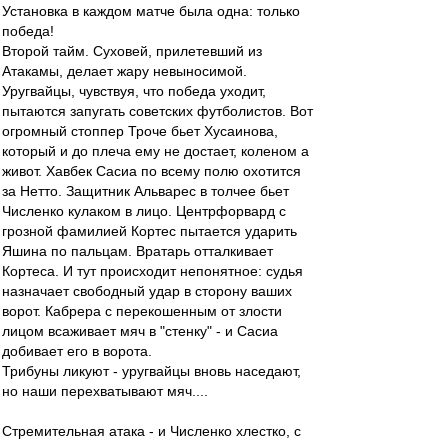
Установка в каждом матче была одна: только
победа!
Второй тайм. Суховей, прилетевший из
Атакамы, делает жару невыносимой.
Уругвайцы, чувствуя, что победа уходит,
пытаются запугать советских футболистов. Вот
огромный стоппер Троче бьет Хусаинова,
который и до плеча ему не достает, коленом а
живот. Хавбек Сасиа по всему полю охотится
за Нетто. Защитник Альварес в толчее бьет
Численко кулаком в лицо. Центрфорвард с
грозной фамилией Кортес пытается ударить
Яшина по пальцам. Вратарь отталкивает
Кортеса. И тут происходит непонятное: судья
назначает свободный удар в сторону ваших
ворот. Кабрера с перекошенным от злости
лицом всаживает мяч в "стенку" - и Сасиа
добивает его в ворота.
Трибуны ликуют - уругвайцы вновь наседают,
но наши перехватывают мяч....
Стремительная атака - и Численко хлестко, с