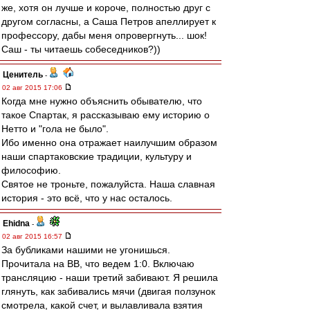
же, хотя он лучше и короче, полностью друг с
другом согласны, а Саша Петров апеллирует к
профессору, дабы меня опровергнуть... шок!
Саш - ты читаешь собеседников?))
Ценитель
-
02 авг 2015 17:06
Когда мне нужно объяснить обывателю, что
такое Спартак, я рассказываю ему историю о
Нетто и "гола не было".
Ибо именно она отражает наилучшим образом
наши спартаковские традиции, культуру и
философию.
Святое не троньте, пожалуйста. Наша славная
история - это всё, что у нас осталось.
Ehidna
-
02 авг 2015 16:57
За бубликами нашими не угонишься.
Прочитала на ВВ, что ведем 1:0. Включаю
трансляцию - наши третий забивают. Я решила
глянуть, как забивались мячи (двигая ползунок
смотрела, какой счет, и вылавливала взятия