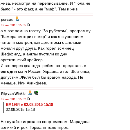
жива, несмотря на переписывание. И "Гола не
было!" - это факт, а не "миф". Тем и жив.
porcus
-
02 авг 2015 15:35
а я вот помню газету "За рубежом", программу
"Камера смотрит в мир" и как я с упоением
читал и смотрел, как аргентосы с англами
мочили друг друга. Как горел эсминец
Шеффилд, а англы пустили ко дну
аргентинский крейсер.
И вот через два года..ребзя, вот представьте
сегодня
матч Россия-Украина и гол Шевченко,
допустим..Филя был бы врагом народа. Не
меньше. Или Акинфеев.
Rip van Winkle
-
02 авг 2015 15:32
BM1964 » 02.08.2015 15:18
02.08.2015 15:18
Не путайте игрока со спортсменом. Марадона
великий игрок. Германн тоже игрок.