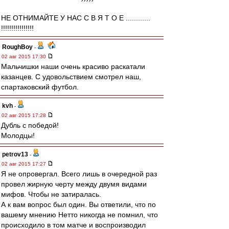
НЕ ОТНИМАЙТЕ У НАС С В Я Т О Е ............
!!!!!!!!!!!!!!!!
RoughBoy
-
02 авг 2015 17:30
Мальчишки наши очень красиво раскатали
казанцев. С удовольствием смотрел наш,
спартаковский футбол.
kvh
-
02 авг 2015 17:28
Дубль с победой!
Молодцы!
petrov13
-
02 авг 2015 17:27
Я не опровергал. Всего лишь в очередной раз
провел жирную черту между двумя видами
мифов. Чтобы не затиралась.
А к вам вопрос был один. Вы ответили, что по
вашему мнению Нетто никогда не помнил, что
происходило в том матче и воспроизводил