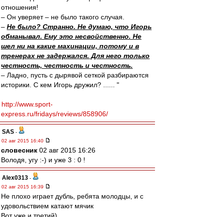
отношения!
– Он уверяет – не было такого случая.
–
Не было? Странно. Не думаю, что Игорь
обманывал. Ему это несвойственно. Не
шел ни на какие махинации, потому и в
тренерах не задержался. Для него только
честность, честность и честность.
– Ладно, пусть с дырявой сеткой разбираются
историки. С кем Игорь дружил? ...... "
http://www.sport-
express.ru/fridays/reviews/858906/
SAS
-
02 авг 2015 16:40
словесник
02 авг 2015 16:26
Володя, угу :-) и уже 3 : 0 !
Alex0313
-
02 авг 2015 16:39
Не плохо играет дубль, ребята молодцы, и с
удовольствием катают мячик
Вот уже и третий)