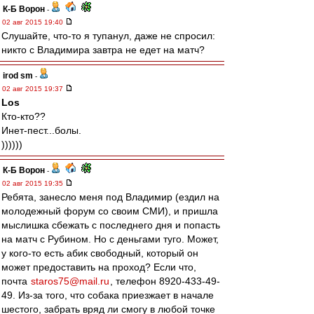
К-Б Ворон
-
02 авг 2015 19:40
Слушайте, что-то я тупанул, даже не спросил:
никто с Владимира завтра не едет на матч?
irod sm
-
02 авг 2015 19:37
Los
Кто-кто??
Инет-пест...болы.
))))))
К-Б Ворон
-
02 авг 2015 19:35
Ребята, занесло меня под Владимир (ездил на
молодежный форум со своим СМИ), и пришла
мыслишка сбежать с последнего дня и попасть
на матч с Рубином. Но с деньгами туго. Может,
у кого-то есть абик свободный, который он
может предоставить на проход? Если что,
почта
staros75@mail.ru
, телефон 8920-433-49-
49. Из-за того, что собака приезжает в начале
шестого, забрать вряд ли смогу в любой точке