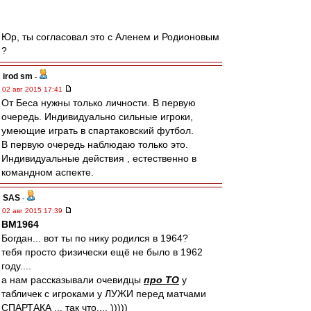
Юр, ты согласовал это с Аленем и Родионовым
?
irod sm
-
02 авг 2015 17:41
От Беса нужны только личности. В первую
очередь. Индивидуально сильные игроки,
умеющие играть в спартаковский футбол.
В первую очередь наблюдаю только это.
Индивидуальные действия , естественно в
командном аспекте.
SAS
-
02 авг 2015 17:39
BM1964
Богдан... вот ты по нику родился в 1964?
тебя просто физически ещё не было в 1962
году....
а нам рассказывали очевидцы
про ТО
у
табличек с игроками у ЛУЖИ перед матчами
СПАРТАКА ... так что.... )))))