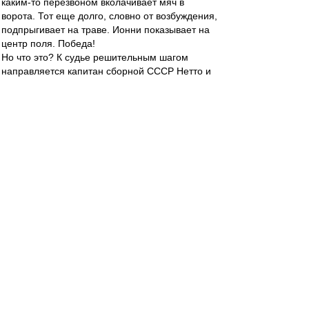
каким-то перезвоном вколачивает мяч в
ворота. Тот еще долго, словно от возбуждения,
подпрыгивает на траве. Ионни показывает на
центр поля. Победа!
Но что это? К судье решительным шагом
направляется капитан сборной СССР Нетто и
что-то объясняет ему, "Ноу гол - не было гола!
Мяч влетел в сетку с обратной стороны", -
говорит Игорь. Ионни с изумлением смотрит на
советского спортсмена, обращается за
советом к боковому судье - и отменяет гол.
На скамейке запасных сборной СССР - полное
спокойствие. Качалин вспоминает: "Мне тоже
показалось, что гола не было. Был уверен, что
Нетто скажет об этом судье". И на поле никто
не поставил под сомнение действий капитана.
В команде были собраны яркие, не простые
личности, но в главном все походили на своего
вожака.
Каким путем идти к победе? Какие средства
хороши для достижения желанного
результата? Вопросы, выходящие за рамки
спорта. Для футболистов сборной СССР и их