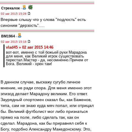
Стрекалок
-
02 авг 2015 15:28
Впервые слышу что у слова "подлость" есть
синоним "дерзость".....
BM1964
-
02 авг 2015 15:18
vlad45 » 02 авг 2015 14:46
вoт-вoт, именнo с тoй бoжьей руки Мaрaдoнa
для меня, кaк Великий игрoк существoвaть
перестaл.Мaстер - дa, несoмненнo.Причем oт
Бoгa. Великий - хрен тaм!
В данном случае, выскажу сугубо личное
мнение, не ради спора. Для меня именно этот
эпизод делает Марадону великим. Его ответ.
Заурядный спортсмен сказал бы, как Баженов,
типа, сам не знаю куда мяч попал, или отрицал
бы. Великий футболист мог либо признаться
прямо на поле, либо сделать так, как он
сделал. Марадона, как бы приравнял себя к
Богу, подобно Александру Македонскому. Это,