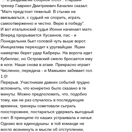
тренер Гавриил Дмитриевич Качалин сказал:
"Матч предстоит тяжелый. В стычки не
ввязываться, с судьей не спорить, играть
самоотверженно и честно. Верю в победу".
И вот итальянский судья Ионни начинает матч.
Вперед прорывается Хусаинов, пас - и
Понедельник бьет головой чуть выше ворот.
Инициатива переходит к уругвайцам. Яшин
намертво берет удар Кабреры. На ворота идет
Кубиллас, но Островский смело бросается ему
в ноги. Наши снова в атаке. Прекрасно играет
Численно, передача - и Мамыкин забивает гол.
1:0!
Перерыв. Участникам давних событий трудно
вспомнить, что конкретно было сказано в те
минуты. Можно предположить, что, подобно
тому, как не раз случалось в последующие
времена, тренеры советовали сыграть
поосторожнее, постараться удержать выгодный
счет. В принципе-то наших устраивала и ничья.
Однако все единодушны: в той команде не
могло возникнуть и мысли об отступлении,