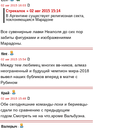
Ech
-
02 авг 2015 16:03
Стрекалок » 02 авг 2015 15:14
В Аргентине существует религиозная секта,
поклоняющаяся Марадоне
Все сувенирные лавки Неаполя до сих пор
забиты фигурками и изображениями
Марадоны.
flint
-
02 авг 2015 15:54
Между тем любимец многих вв-ников, алмаз
неограненный и будущий чемпион мира-2018
вывел наших бубликов вперед в матче с
Рубином
Край
-
02 авг 2015 15:48
Обе сегодняшние команды-лохи и бериевцы-
сдали по сравнению с предыдущим
годом.Смотреть не на что,кроме Вальбуэна.
Валерыч
-