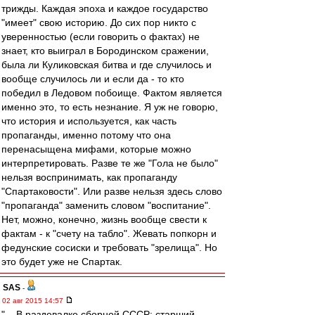
трижды. Каждая эпоха и каждое государство
"имеет" свою историю. До сих пор никто с
уверенностью (если говорить о фактах) не
знает, кто выиграл в Бородинском сражении,
была ли Куликовская битва и где случилось и
вообще случилось ли и если да - то кто
победил в Ледовом побоище. Фактом является
именно это, то есть незнание. Я уж не говорю,
что история и используется, как часть
пропаганды, именно потому что она
перенасыщена мифами, которые можно
интерпретировать. Разве те же "Гола не было"
нельзя воспринимать, как пропаганду
"Спартаковости". Или разве нельзя здесь слово
"пропаганда" заменить словом "воспитание".
Нет, можно, конечно, жизнь вообще свести к
фактам - к "счету на табло". Жевать попкорн и
федунские сосиски и требовать "зрелища". Но
это будет уже не Спартак.
SAS
-
02 авг 2015 14:57
"... В раздевалке сборной СССР: старший