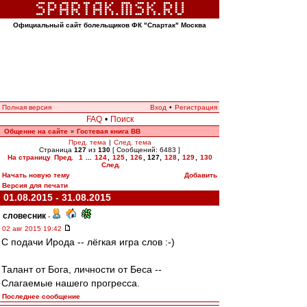
Официальный сайт болельщиков ФК "Спартак" Москва
Полная версия
Вход
•
Регистрация
FAQ
•
Поиск
Общение на сайте
Гостевая книга ВВ
»
Пред. тема
|
След. тема
Страница
127
из
130
[ Сообщений: 6483 ]
На страницу
Пред.
1
...
124
,
125
,
126
,
127
,
128
,
129
,
130
След.
Начать новую тему
Добавить
Версия для печати
01.08.2015 - 31.08.2015
словесник
-
02 авг 2015 19:42
С подачи Ирода -- лёгкая игра слов :-)
Талант от Бога, личности от Беса --
Слагаемые нашего прогресса.
Последнее сообщение