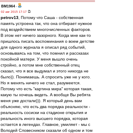
BM1964
-
02 авг 2015 17:17
petrov13
, Потому что Саша - собственная
память устроена так, что она отбирает нужное
под воздействием многочисленных факторов.
В этом нет ничего зазорного. Когда мне как-то
пришлось писать воспоминания о воем детстве
для одного журнала я описал ряд событий,
основываясь на том, что помнил и рассказах
покойной матери. У меня вышло очень
стройно, а потом мне собственный отец
сказал, что я все выдумал и этого никогда не
было)). Понимаешь. А спросить уже не у кого.
Но я менять ничего не стал, разумеется.
Потому что есть "картина мира" которая такая,
какую ты хочешь видеть. А вообще Вы ребята
меня уже достали))). Я который день вам
объясняю, что есть два порядка реальности -
реальность сосиски на стадионе открытия и
реальность иного высшего порядка, которая
остается в легендах. Главное, умиляет - мы с
Володей Словесником сказали об одном и том