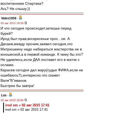
воспитанники Спартака?
Ась? Не слышу.))
Valex1956
-
02 авг 2015 19:03
И что сегодня происходит.затишье перед
бурей?
Ирод был прав,воскресенье прос...ли. А
Дасаев,между прочим,заявил сегодня,что
Митрюшкину надо набираться мастерства не в
юношеской,а в первой команде. К чему бы это?
Не удивлюсь,если ДАА поставит его в матче с
ослами.
Карасев сегодня дал жару(судья ФИФА,если не
ошибаюсь?),интересно.что скажет
Валя"Б"иванов.
Быстрее бы завтра!
Los
-
02 авг 2015 18:56
irod sm » 02 авг 2015 17:41
irod sm » 02 авг 2015 17:41