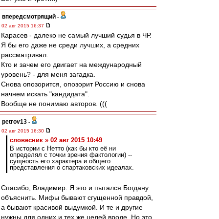
впередсмотрящий
-
02 авг 2015 16:37
Карасев - далеко не самый лучший судья в ЧР.
Я бы его даже не среди лучших, а средних
рассматривал.
Кто и зачем его двигает на международный
уровень? - для меня загадка.
Снова опозорится, опозорит Россию и снова
начнем искать "кандидата".
Вообще не понимаю авторов. (((
petrov13
-
02 авг 2015 16:30
словесник » 02 авг 2015 10:49
В истории с Нетто (как бы кто её ни
определял с точки зрения фактологии) --
сущность его характера и общего
представления о спартаковских идеалах.
Спасибо, Владимир. Я это и пытался Богдану
объяснить. Мифы бывают сгущенной правдой,
а бывают красивой выдумкой. И те и другие
нужны для одних и тех же целей вроде. Но это