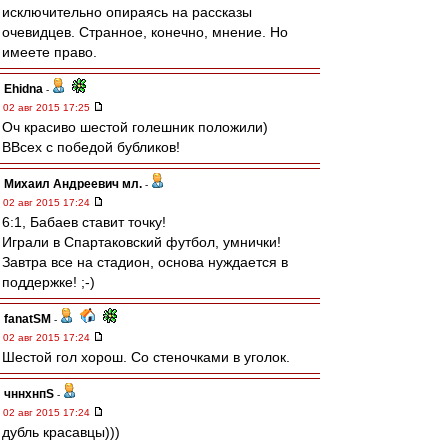
исключительно опираясь на рассказы
очевидцев. Странное, конечно, мнение. Но
имеете право.
Ehidna
-
02 авг 2015 17:25
Оч красиво шестой голешник положили)
ВВсех с победой бубликов!
Михаил Андреевич мл.
-
02 авг 2015 17:24
6:1, Бабаев ставит точку!
Играли в Спартаковский футбол, умнички!
Завтра все на стадион, основа нуждается в
поддержке! ;-)
fanatSM
-
02 авг 2015 17:24
Шестой гол хорош. Со стеночками в уголок.
чннхнпS
-
02 авг 2015 17:24
дубль красавцы)))