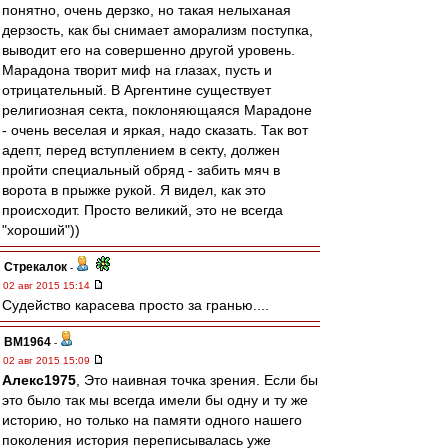
понятно, очень дерзко, но такая нелыханая
дерзость, как бы снимает аморализм поступка,
выводит его на совершенно другой уровень.
Марадона творит миф на глазах, пусть и
отрицательный. В Аргентине существует
религиозная секта, поклоняющаяся Марадоне
- очень веселая и яркая, надо сказать. Так вот
адепт, перед вступлением в секту, должен
пройти специальный обряд - забить мяч в
ворота в прыжке рукой. Я видел, как это
происходит. Просто великий, это не всегда
"хороший"))
Стрекалок
-
02 авг 2015 15:14
Судейство карасева просто за гранью....
BM1964
-
02 авг 2015 15:09
Алекс1975
, Это наивная точка зрения. Если бы
это было так мы всегда имели бы одну и ту же
историю, но только на памяти одного нашего
поколения история переписывалась уже