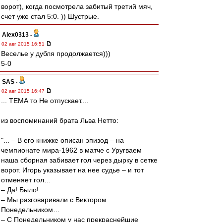
ворот), когда посмотрела забитый третий мяч,
счет уже стал 5:0. )) Шустрые.
Alex0313
-
02 авг 2015 16:51
Веселье у дубля продолжается)))
5-0
SAS
-
02 авг 2015 16:47
... ТЕМА то Не отпускает....
из воспоминаний брата Льва Нетто:
"... – В его книжке описан эпизод – на
чемпионате мира-1962 в матче с Уругваем
наша сборная забивает гол через дырку в сетке
ворот. Игорь указывает на нее судье – и тот
отменяет гол…
– Да! Было!
– Мы разговаривали с Виктором
Понедельником…
– С Понедельником у нас прекраснейшие