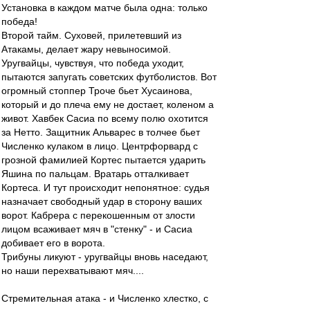
Установка в каждом матче была одна: только
победа!
Второй тайм. Суховей, прилетевший из
Атакамы, делает жару невыносимой.
Уругвайцы, чувствуя, что победа уходит,
пытаются запугать советских футболистов. Вот
огромный стоппер Троче бьет Хусаинова,
который и до плеча ему не достает, коленом а
живот. Хавбек Сасиа по всему полю охотится
за Нетто. Защитник Альварес в толчее бьет
Численко кулаком в лицо. Центрфорвард с
грозной фамилией Кортес пытается ударить
Яшина по пальцам. Вратарь отталкивает
Кортеса. И тут происходит непонятное: судья
назначает свободный удар в сторону ваших
ворот. Кабрера с перекошенным от злости
лицом всаживает мяч в "стенку" - и Сасиа
добивает его в ворота.
Трибуны ликуют - уругвайцы вновь наседают,
но наши перехватывают мяч....
Стремительная атака - и Численко хлестко, с