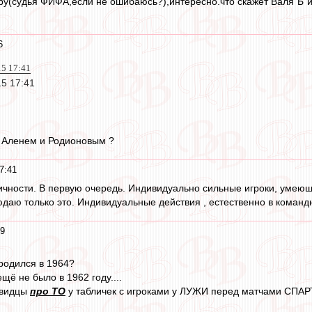
ру(судья ФИФА,если не ошибаюсь?),интересно.что скажет Валя"Б"и
6
15 17:41
15 17:41
с Аленем и Родионовым ?
7:41
ичности. В первую очередь. Индивидуально сильные игроки, умеющ
даю только это. Индивидуальные действия , естественно в команд
39
 родился в 1964?
щё не было в 1962 году....
евидцы
про ТО
у табличек с игроками у ЛУЖИ перед матчами СПАРТАКА 