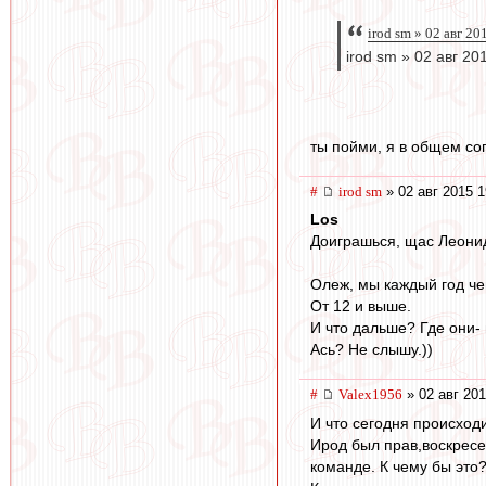
irod sm » 02 авг 20
irod sm » 02 авг 20
ты пойми, я в общем согл
#
irod sm
» 02 авг 2015 1
Los
Доиграшься, щас Леонид
Олеж, мы каждый год че
От 12 и выше.
И что дальше? Где они-
Ась? Не слышу.))
#
Valex1956
» 02 авг 201
И что сегодня происход
Ирод был прав,воскресе
команде. К чему бы это?