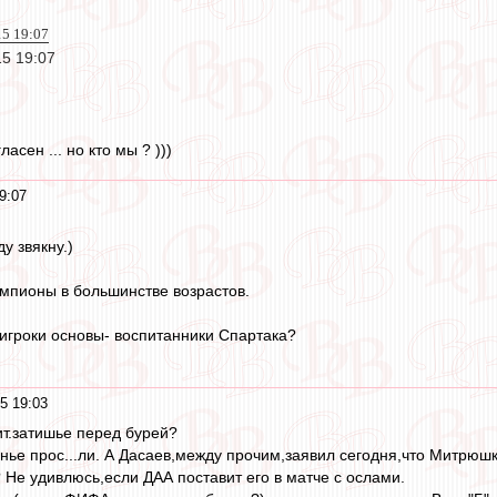
15 19:07
15 19:07
асен ... но кто мы ? )))
9:07
у звякну.)
мпионы в большинстве возрастов.
 игроки основы- воспитанники Спартака?
5 19:03
ит.затишье перед бурей?
нье прос...ли. А Дасаев,между прочим,заявил сегодня,что Митрюш
 Не удивлюсь,если ДАА поставит его в матче с ослами.