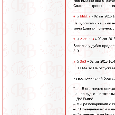
Ибо именно она отража
Святое не троньте, пожа
#
Ehidna
» 02 авг 2015 1
За бубликами нашими не
мячи (двигая ползунок с
#
Alex0313
» 02 авг 201
Веселье у дубля продол
5-0
#
SAS
» 02 авг 2015 16:
... ТЕМА то Не отпускает.
из воспоминаний брата 
"... – В его книжке опи
на нее судье – и тот от
– Да! Было!
– Мы разговаривали с 
– С Понедельником у н
– Он уверяет – не было 