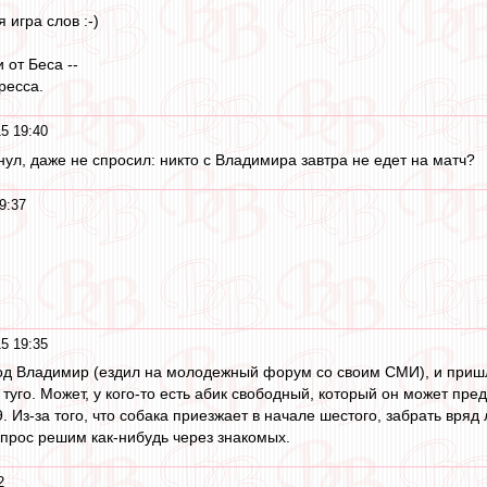
 игра слов :-)
 от Беса --
ресса.
5 19:40
нул, даже не спросил: никто с Владимира завтра не едет на матч?
9:37
5 19:35
од Владимир (ездил на молодежный форум со своим СМИ), и пришл
туго. Может, у кого-то есть абик свободный, который он может пре
 Из-за того, что собака приезжает в начале шестого, забрать вряд
опрос решим как-нибудь через знакомых.
2