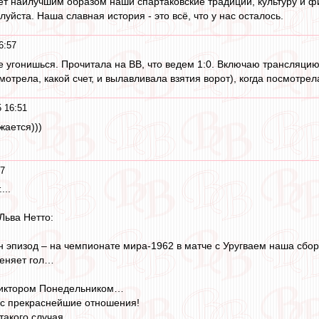
ет наилучшим образом наши спартаковские традиции, культуру и 
луйста. Наша славная история - это всё, что у нас осталось.
6:57
 угонишься. Прочитала на ВВ, что ведем 1:0. Включаю трансляцию 
мотрела, какой счет, и вылавливала взятия ворот), когда посмотрела
5 16:51
жается)))
47
...
Льва Нетто:
сан эпизод – на чемпионате мира-1962 в матче с Уругваем наша сбор
меняет гол…
Виктором Понедельником…
ас прекраснейшие отношения!
такого случая.