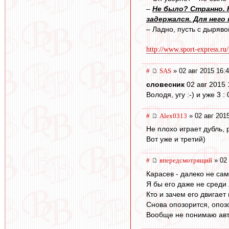
–
Не было? Странно. Н
задержался. Для него
– Ладно, пусть с дырявой
http://www.sport-express.ru
#
SAS
» 02 авг 2015 16:
словесник
02 авг 2015 
Володя, угу :-) и уже 3 : 0
#
Alex0313
» 02 авг 201
Не плохо играет дубль,
Вот уже и третий)
#
впередсмотрящий
» 02 
Карасев - далеко не сам
Я бы его даже не среди
Кто и зачем его двигает
Снова опозорится, опоз
Вообще не понимаю авто