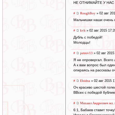
НЕ ОТНИМАЙТЕ У НАС С В Я Т 
#
RoughBoy
» 02 авг 201
Мальчишки наши очень к
#
kvh
» 02 авг 2015 17:2
Дубль с победой!
Молодцы!
#
petrov13
» 02 авг 2015
Я не опровергал. Всего
А к вам вопрос был оди
опираясь на рассказы о
#
Ehidna
» 02 авг 2015 1
Оч красиво шестой гол
ВВсех с победой бублик
#
Михаил Андреевич мл.
6:1, Бабаев ставит точку
Играли в Спартаковский