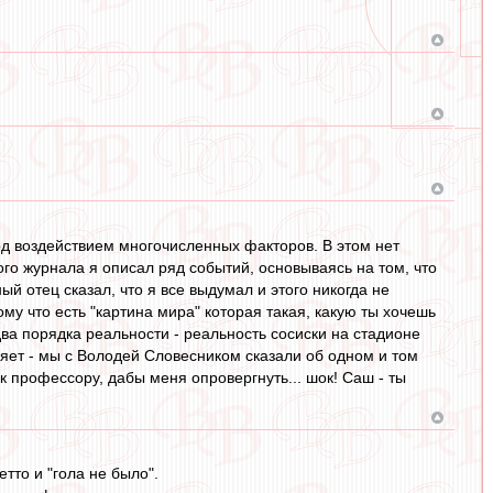
под воздействием многочисленных факторов. В этом нет
ого журнала я описал ряд событий, основываясь на том, что
й отец сказал, что я все выдумал и этого никогда не
ому что есть "картина мира" которая такая, какую ты хочешь
два порядка реальности - реальность сосиски на стадионе
ляет - мы с Володей Словесником сказали об одном и том
к профессору, дабы меня опровергнуть... шок! Саш - ты
тто и "гола не было".