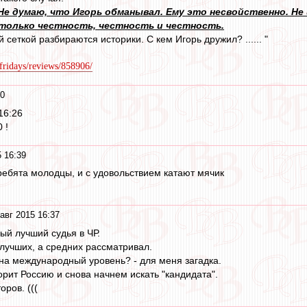
е думаю, что Игорь обманывал. Ему это несвойственно. Не 
 только честность, честность и честность.
 сеткой разбираются историки. С кем Игорь дружил? ...... "
/fridays/reviews/858906/
40
16:26
 !
5 16:39
 ребята молодцы, и с удовольствием катают мячик
авг 2015 16:37
ый лучший судья в ЧР.
 лучших, а средних рассматривал.
 на международный уровень? - для меня загадка.
орит Россию и снова начнем искать "кандидата".
ров. (((