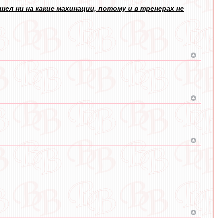
шел ни на какие махинации, потому и в тренерах не