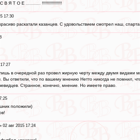
О Е ............ !!!!!!!!!!!!!!!!
5 17:30
расиво раскатали казанцев. С удовольствием смотрел наш, спарта
8
 17:27
 лишь в очередной раз провел жирную черту между двумя видами м
н. Вы ответили, что по вашему мнению Нетто никогда не помнил, ч
чевидцев. Странное, конечно, мнение. Но имеете право.
7:25
ешник положили)
ов!
» 02 авг 2015 17:24
!
 футбол, умнички!