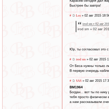
Карасев сегодня дал жа
Быстрее бы завтра!
#
Los
» 02 авг 2015 18:5
irod sm » 02 авг 20
irod sm » 02 авг 20
Юр, ты согласовал это 
#
irod sm
» 02 авг 2015 1
От Беса нужны только л
В первую очередь наблю
#
SAS
» 02 авг 2015 17:
BM1964
Богдан... вот ты по нику
тебя просто физически е
а нам рассказывали оч