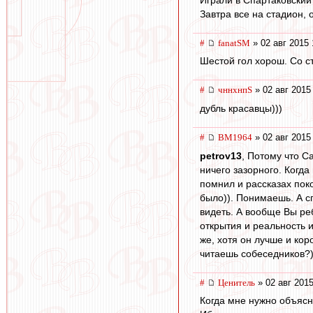
Завтра все на стадион, 
#
fanatSM
» 02 авг 2015 
Шестой гол хорош. Со ст
#
чннхнпS
» 02 авг 2015
дубль красавцы)))
#
BM1964
» 02 авг 2015
petrov13
, Потому что С
ничего зазорного. Когда
помнил и рассказах поко
было)). Понимаешь. А сп
видеть. А вообще Вы реб
открытия и реальность 
же, хотя он лучше и кор
читаешь собеседников?)
#
Ценитель
» 02 авг 2015
Когда мне нужно объясн