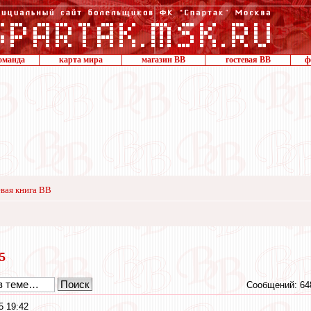
оманда
карта мира
магазин ВВ
гостевая ВВ
ф
вая книга ВВ
15
Сообщений: 64
5 19:42