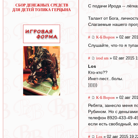
СБОР ДЕНЕЖНЫХ СРЕДСТВ
С подачи Ирода -- лёгкая
ДЛЯ ДЕТЕЙ ТОЛИКА ГЕРЦЫНА
Талант от Бога, личности
Слагаемые нашего прог
#
К-Б Ворон
» 02 авг 201
Слушайте, что-то я тупа
#
irod sm
» 02 авг 2015 1
Los
Кто-кто??
Инет-пест...болы.
))))))
#
К-Б Ворон
» 02 авг 201
Ребята, занесло меня п
Рубином. Но с деньгами 
телефон 8920-433-49-49.
если есть свободный, в
#
Los
» 02 авг 2015 19:2