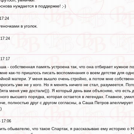
основа нуждается в поддержке! ;-)
17:24
еночками в уголок.
 17:24
 17:17
аша - собственная память устроена так, что она отбирает нужное 
 мне как-то пришлось писать воспоминания о воем детстве для одн
йной матери. У меня вышло очень стройно, а потом мне собственны
росить уже не у кого. Но я менять ничего не стал, разумеется. Пот
ята меня уже достали))). Я который день вам объясняю, что есть 
иного высшего порядка, которая остается в легендах. Главное, уми
оче, полностью друг с другом согласны, а Саша Петров апеллирует 
)
 17:06
ить обывателю, что такое Спартак, я рассказываю ему историю о Не