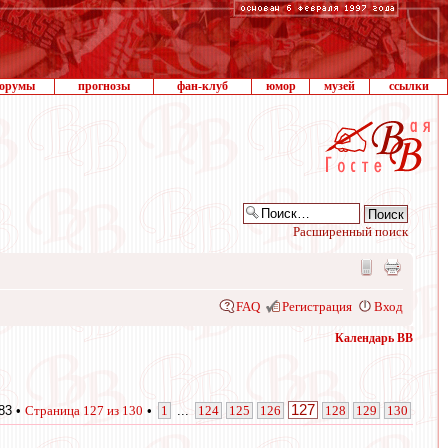
орумы
прогнозы
фан-клуб
юмор
музей
ссылки
Расширенный поиск
FAQ
Регистрация
Вход
Календарь ВВ
127
83 •
Страница
127
из
130
•
1
...
124
125
126
128
129
130