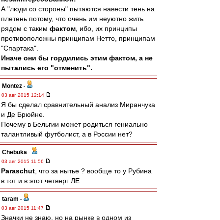
А "люди со стороны" пытаются навести тень на
плетень потому, что очень им неуютно жить
рядом с таким
фактом
, ибо, их принципы
противоположны принципам Нетто, принципам
"Спартака".
Иначе они бы гордились этим фактом, а не
пытались его "отменить".
Montez
-
03 авг 2015 12:14
Я бы сделал сравнительный анализ Миранчука
и Де Брюйне.
Почему в Бельгии может родиться гениально
талантливый футболист, а в России нет?
Chebuka
-
03 авг 2015 11:56
Paraschut
, что за нытье ? вообще то у Рубина
в тот и в этот четверг ЛЕ
taram
-
03 авг 2015 11:47
Значки не знаю, но на рынке в одном из