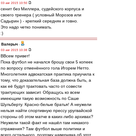
03 авг 2015 10:50
сенит без Миллера, судейского корпуса и
своего тренера ( условный Морозов или
Садырин ) - крепкий середняк и говно.
Это надо четко понимать.
:)
Валерыч
-
03 авг 2015 10:38
ВВсем привет!
Пока футбол не начался брошу свои 5 копеек
по вопросу отменённого гола Игорем Нетто.
Многолетняя адвокатская практика приучила к
тому, что доказательная база должна быть, а
как её будут трактовать часто от совести
трактующих зависит. Обращусь ко всем
имеющим такую возможность по Саше
Шульберту. Красно-белые братья! А неужели
нельзя найти спортивную прессу уругвайской
стороны об этом матче в каких-либо архивах?
Неужели такой факт не нашёл там никакого
отражения? Там футбол выше политики и
всего остального, поэтому наверняка об этот