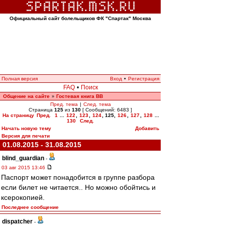
Официальный сайт болельщиков ФК "Спартак" Москва
Полная версия
Вход
•
Регистрация
FAQ
•
Поиск
Общение на сайте
Гостевая книга ВВ
»
Пред. тема
|
След. тема
Страница
125
из
130
[ Сообщений: 6483 ]
На страницу
Пред.
1
...
122
,
123
,
124
,
125
,
126
,
127
,
128
...
130
След.
Начать новую тему
Добавить
Версия для печати
01.08.2015 - 31.08.2015
blind_guardian
-
03 авг 2015 13:46
Паспорт может понадобится в группе разбора
если билет не читается.. Но можно обойтись и
ксерокопией.
Последнее сообщение
dispatcher
-