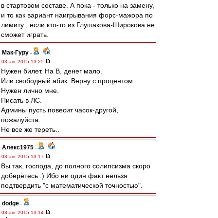
в стартовом составе. А пока - только на замену,
и то как вариант наигрывания форс-мажора по
лимиту , если кто-то из Глушакова-Широкова не
сможет играть.
Мак-Гуру
-
03 авг 2015 13:25
Нужен билет. На В, денег мало.
Или свободный абик. Верну с процентом.
Нужен лично мне.
Писать в ЛС.
Админы пусть повесит часок-другой,
пожалуйста.
Не все же тереть..
Алекс1975
-
03 авг 2015 13:17
Вы так, господа, до полного солипсизма скоро
доберётесь :) Ибо ни один факт нельзя
подтвердить "с математической точностью".
dodge
-
03 авг 2015 13:14