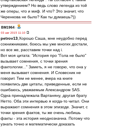
утверждением? Но ведь слово легенда из той
же оперы, что и миф. И что? Это значит, что
Черенкова не было? Как ты думаешь?))
BM1964
-
03 авг 2015 11:10
petrov13
,Хорошо Саша, мне неудобно перед
сокнижниками, боюсь мы уже многих достали,
но все же, расставим точки над i.
Вот моя цитата: "История про "Гола не было"
вызывает сомнения, с точки зрения
фактологии..." Заметь, я не говорю, что она у
меня вызывает сомнения. И Словесник не
говорит. Тем не менее, вчера на книге
появились две цитаты, приведенные, если не
ошибаюсь, уважаемым Александром SAS.
Одна принадлежала Вартаняну, другая брату
Нетто. Оба эти интервью я когда-то читал. Они
выражают сомнения в этом эпизоде. Значит, с
точки зрения фактов, ты же очень любишь
факты - эта история неоднозначна. Потому что
узнать точно и математически доказать