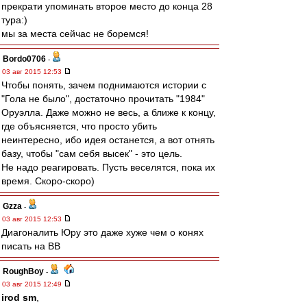
прекрати упоминать второе место до конца 28
тура:)
мы за места сейчас не боремся!
Bordo0706
-
03 авг 2015 12:53
Чтобы понять, зачем поднимаются истории с
"Гола не было", достаточно прочитать "1984"
Оруэлла. Даже можно не весь, а ближе к концу,
где объясняется, что просто убить
неинтересно, ибо идея останется, а вот отнять
базу, чтобы "сам себя высек" - это цель.
Не надо реагировать. Пусть веселятся, пока их
время. Скоро-скоро)
Gzza
-
03 авг 2015 12:53
Диагоналить Юру это даже хуже чем о конях
писать на ВВ
RoughBoy
-
03 авг 2015 12:49
irod sm
,