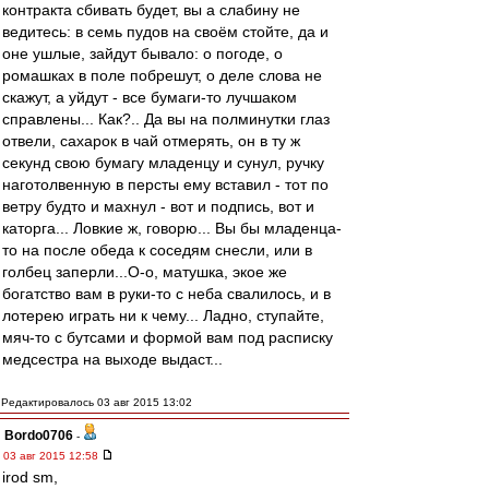
контракта сбивать будет, вы а слабину не
ведитесь: в семь пудов на своём стойте, да и
оне ушлые, зайдут бывало: о погоде, о
ромашках в поле побрешут, о деле слова не
скажут, а уйдут - все бумаги-то лучшаком
справлены... Как?.. Да вы на полминутки глаз
отвели, сахарок в чай отмерять, он в ту ж
секунд свою бумагу младенцу и сунул, ручку
наготолвенную в персты ему вставил - тот по
ветру будто и махнул - вот и подпись, вот и
каторга... Ловкие ж, говорю... Вы бы младенца-
то на после обеда к соседям снесли, или в
голбец заперли...О-о, матушка, экое же
богатство вам в руки-то с неба свалилось, и в
лотерею играть ни к чему... Ладно, ступайте,
мяч-то с бутсами и формой вам под расписку
медсестра на выходе выдаст...
Редактировалось 03 авг 2015 13:02
Bordo0706
-
03 авг 2015 12:58
irod sm,