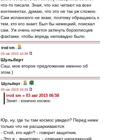
что-то писали. Зная, что нас читают на всех
континентах, думаю, что это не так уж сложно.
Сам испанского не знаю, поэтому обращаюсь к
тем, кто его знает. Был бы немецкий, поискал
сам. Уж очень хочется заткнуть борзописцев
фактами, чтобы впредь неповадно было.
irod sm
-
03 авг 2015 10:36
Шульберт
Саш, мое второе предложение именно об
этом.)
Шульберт
-
03 авг 2015 10:33
irod sm » 03 авг 2015 06:58
Зенит - конечно космос
Юр, ну, где ты там космос увидел? Перед ними
только что не расшаркиваются:
- Стой, кто идёт? - говорит защитник.
- Это я - зенитовец .- отвечает нападающий.