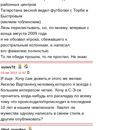
районных центров
Татарстана весной видел футболки с Торби и
Быстровым.
(мелким гоблинским)
Лень перелистывать, но, по-моему, впервые с
конца августа 2009 года
я не обозвал игрока, сбежавшего к
расстральным колоннам, а написал
его фамилию полностью.
То ли обида прошла, то ли простил. Не знаю.
vvovv70
-
03 авг 2015 11:42
И еще. Хочу сам дожить,и этого же желаю
Акселю Вартаняну,человеку,которого я всегда с
большим интересом читаю. Хочу в С-Э-се
прочитать когда-нибудь его раскладку по всему
тому что происходило/происходит в последние
10 лет в нашем чемпионате. Хватит ли
мужества одному написать в своем стиле,а
другим опубликовать?
blind_guardian
-