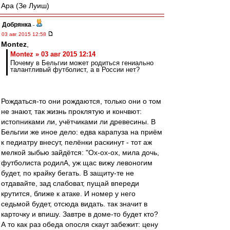
Ара (Зе Луиш)
Добрянка
-
03 авг 2015 12:58
Montez
,
Montez » 03 авг 2015 12:14
Почему в Бельгии может родиться гениально
талантливый футболист, а в России нет?
Рождаться-то они рождаются, только они о том
не знают, так жизнь проклятую и кончвют:
истопниками ли, учётчиками ли древесины. В
Бельгии же иное дело: едва карапуза на приём
к педиатру внесут, пелёнки раскинут - тот аж
мелкой зыбью зайдётся: "Ох-ох-ох, мила дочь,
футболиста родилА, уж щас вижу левоногим
будет, по крайку бегать. В защиту-те не
отдавайте, зад слабоват, пущай впереди
крутится, ближе к атаке. И номер у него
седьмой будет, отсюда видать. так значит в
карточку и впишу. Завтре в доме-то будет кто?
А то как раз обеда опосля скаут забежит: цену