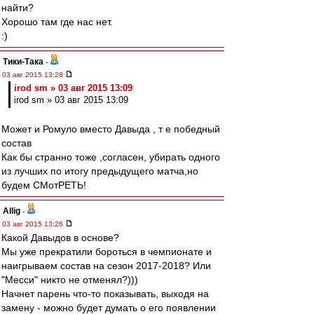
найти?
Хорошо там где нас нет.
:)
Тики-Така
-
03 авг 2015 13:28
irod sm » 03 авг 2015 13:09
irod sm » 03 авг 2015 13:09
Может и Ромуло вместо Давыда , т е победный
состав
Как бы странно тоже ,согласен, убирать одного
из лучших по итогу предыдущего матча,но
будем СМотРЕТЬ!
Allig
-
03 авг 2015 13:26
Какой Давыдов в основе?
Мы уже прекратили бороться в чемпионате и
наигрываем состав на сезон 2017-2018? Или
"Месси" никто не отменял?)))
Начнет парень что-то показывать, выходя на
замену - можно будет думать о его появлении