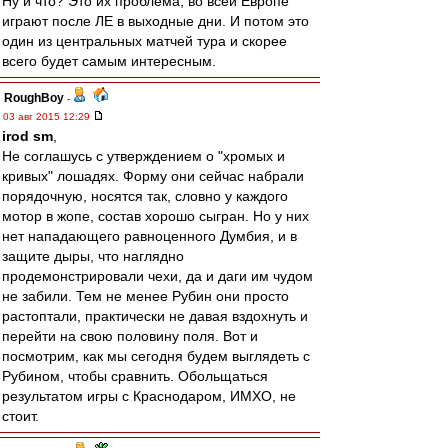
Ну и что? Это их проблема, во всей Европе
играют после ЛЕ в выходные дни. И потом это
один из центральных матчей тура и скорее
всего будет самым интересным.
RoughBoy
-
03 авг 2015 12:29
irod sm
,
Не соглашусь с утверждением о "хромых и
кривых" лошадях. Форму они сейчас набрали
порядочную, носятся так, словно у каждого
мотор в жопе, состав хорошо сыгран. Но у них
нет нападающего равноценного Думбия, и в
защите дыры, что наглядно
продемонстрировали чехи, да и даги им чудом
не забили. Тем не менее Рубин они просто
растоптали, практически не давая вздохнуть и
перейти на свою половину поля. Вот и
посмотрим, как мы сегодня будем выглядеть с
Рубином, чтобы сравнить. Обольщаться
результатом игры с Краснодаром, ИМХО, не
стоит.