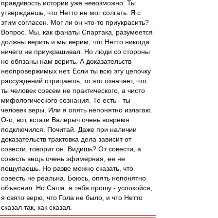
правдивость истории уже невозможно. Ты
утверждаешь, что Нетто не мог солгать. Я с
этим согласен. Мог ли он что-то приукрасить?
Вопрос. Мы, как фанаты Спартака, разумеется
должны верить и мы верим, что Нетто никогда
ничего не приукрашивал. Но люди со стороны
не обязаны нам верить. А доказательств
неопровержимых нет. Если ты всю эту цепочку
рассуждений отрицаешь, то это означает, что
ты человек совсем не практического, а чисто
мифологического сознания. То есть - ты
человек веры. Или я опять непонятно излагаю.
О-о, вот, кстати Валерыч очень вовремя
подключился. Почитай. Даже при наличии
доказательств трактовка дела зависит от
совести, говорит он. Видишь? От совести, а
совесть вещь очень эфимерная, ее не
пощупаешь. Но разве можно сказать, что
совесть не реальна. Боюсь, опять непонятно
объяснил. Но Саша, я тебя прошу - успокойся,
я свято верю, что Гола не было, и что Нетто
сказал так, как сказал.