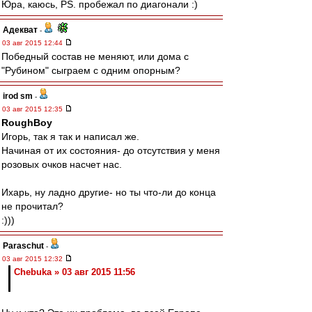
Юра, каюсь, PS. пробежал по диагонали :)
Адекват
-
03 авг 2015 12:44
Победный состав не меняют, или дома с
"Рубином" сыграем с одним опорным?
irod sm
-
03 авг 2015 12:35
RoughBoy
Игорь, так я так и написал же.
Начиная от их состояния- до отсутствия у меня
розовых очков насчет нас.
Ихарь, ну ладно другие- но ты что-ли до конца
не прочитал?
:)))
Paraschut
-
03 авг 2015 12:32
Chebuka » 03 авг 2015 11:56