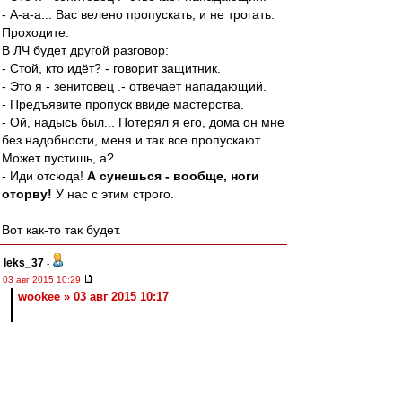
- А-а-а... Вас велено пропускать, и не трогать.
Проходите.
В ЛЧ будет другой разговор:
- Стой, кто идёт? - говорит защитник.
- Это я - зенитовец .- отвечает нападающий.
- Предъявите пропуск ввиде мастерства.
- Ой, надысь был... Потерял я его, дома он мне
без надобности, меня и так все пропускают.
Может пустишь, а?
- Иди отсюда!
А сунешься - вообще, ноги
оторву!
У нас с этим строго.
Вот как-то так будет.
leks_37
-
03 авг 2015 10:29
wookee » 03 авг 2015 10:17
Ну до Павлюченко Кокорин вполне дотягивает.
У Анатольича качественный рывок произошёл в
2006-м, в тот год, когда ему 25 исполнилось. Ну