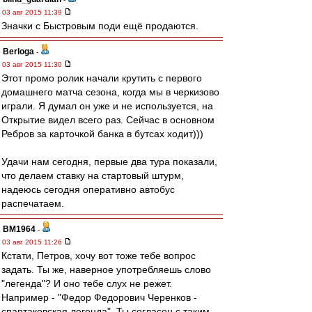
03 авг 2015 11:39
Значки с Быстровым поди ещё продаются.
Berloga
-
03 авг 2015 11:30
Этот промо ролик начали крутить с первого
домашнего матча сезона, когда мы в черкизово
играли. Я думал он уже и не используется, на
Открытие видел всего раз. Сейчас в основном
Ребров за карточкой банка в бутсах ходит)))
Удачи нам сегодня, первые два тура показали,
что делаем ставку на стартовый штурм,
надеюсь сегодня оперативно автобус
распечатаем.
BM1964
-
03 авг 2015 11:26
Кстати, Петров, хочу вот тоже тебе вопрос
задать. Ты же, наверное употребляешь слово
"легенда"? И оно тебе слух не режет.
Например - "Федор Федорович Черенков -
спартаковская легенда". Ты согласен с таким