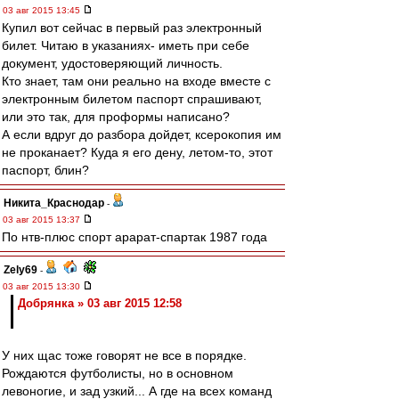
03 авг 2015 13:45
Купил вот сейчас в первый раз электронный
билет. Читаю в указаниях- иметь при себе
документ, удостоверяющий личность.
Кто знает, там они реально на входе вместе с
электронным билетом паспорт спрашивают,
или это так, для проформы написано?
А если вдруг до разбора дойдет, ксерокопия им
не проканает? Куда я его дену, летом-то, этот
паспорт, блин?
Никита_Краснодар
-
03 авг 2015 13:37
По нтв-плюс спорт арарат-спартак 1987 года
Zely69
-
03 авг 2015 13:30
Добрянка » 03 авг 2015 12:58
У них щас тоже говорят не все в порядке.
Рождаются футболисты, но в основном
левоногие, и зад узкий... А где на всех команд