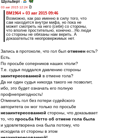
Шульберт
-
03 авг 2015 12:24
BM1964 » 03 авг 2015 09:46
Возможно, как раз именно в силу того, что
сам находится внутри мифа, но пока не
может смотреть на него (себя) со стороны,
что вполне простительно, конечно...Но люди
со стороны не обязаны нам верить. А
доказательств неопровержимых нет.
Запись в протоколе, что гол был
отменен
есть?
Есть.
По просьбе соперников наших чтоли?
Т.е. судья поддался давлению стороны
заинтересованной
в отмене гола?
Да ни один судья никогда такого не позволит,
ибо, это будет означать его полную
профнепригодность!
Отменить гол без потери судейского
авторитета он мог только по просьбе
незаинтересованной
стороны, что доказывает
то, что
просьба Нетто об отмене гола была
и удовлетворена она была потому, что
исходила от стороны в этом
незаинтересованной!