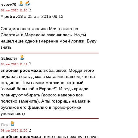
vvovv70
-
03 авг 2015 11:10
#
petrov13
» 03 авг 2015 09:13
Саня,молодец конечно.Моя логика на
Спартаке и Марадоне закончилась. Но,ты
нашел еще одно измерение моей логики. Буду
знать.
Schopfer
-
03 авг 2015 11:01
злобная росомаха
, зюба, зюба. Морда этого
пидараса есть даже в магазине нашем, что на
стадионе. Том самом магазине, который
"самый большой в Европе!". И ведь врядли
планируют убирать (дорого наверно все
полотно заменить). А ты говоришь на матче
бубликов его фамилию в промо-ролике
упоминают)
flint
-
03 авг 2015 11:00
злобная росомаха
, тоже очень резануло слух.