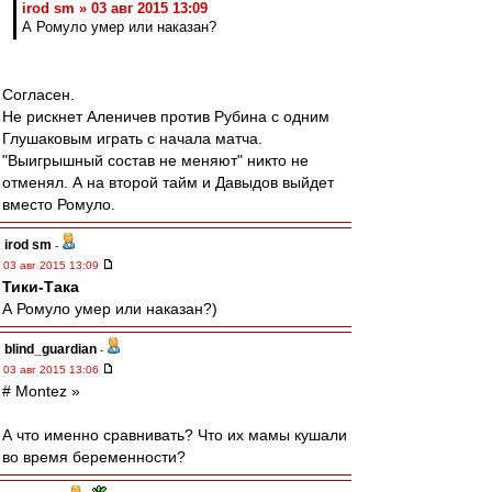
irod sm » 03 авг 2015 13:09
А Ромуло умер или наказан?
Согласен.
Не рискнет Аленичев против Рубина с одним
Глушаковым играть с начала матча.
"Выигрышный состав не меняют" никто не
отменял. А на второй тайм и Давыдов выйдет
вместо Ромуло.
irod sm
-
03 авг 2015 13:09
Тики-Така
А Ромуло умер или наказан?)
blind_guardian
-
03 авг 2015 13:06
# Montez »
А что именно сравнивать? Что их мамы кушали
во время беременности?