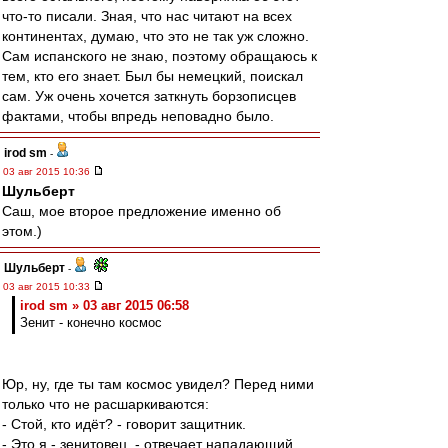
что-то писали. Зная, что нас читают на всех
континентах, думаю, что это не так уж сложно.
Сам испанского не знаю, поэтому обращаюсь к
тем, кто его знает. Был бы немецкий, поискал
сам. Уж очень хочется заткнуть борзописцев
фактами, чтобы впредь неповадно было.
irod sm
-
03 авг 2015 10:36
Шульберт
Саш, мое второе предложение именно об
этом.)
Шульберт
-
03 авг 2015 10:33
irod sm » 03 авг 2015 06:58
Зенит - конечно космос
Юр, ну, где ты там космос увидел? Перед ними
только что не расшаркиваются:
- Стой, кто идёт? - говорит защитник.
- Это я - зенитовец .- отвечает нападающий.