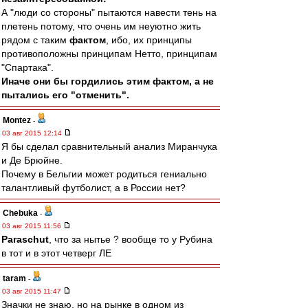
А "люди со стороны" пытаются навести тень на
плетень потому, что очень им неуютно жить
рядом с таким
фактом
, ибо, их принципы
противоположны принципам Нетто, принципам
"Спартака".
Иначе они бы гордились этим фактом, а не
пытались его "отменить".
Montez
-
03 авг 2015 12:14
Я бы сделал сравнительный анализ Миранчука
и Де Брюйне.
Почему в Бельгии может родиться гениально
талантливый футболист, а в России нет?
Chebuka
-
03 авг 2015 11:56
Paraschut
, что за нытье ? вообще то у Рубина
в тот и в этот четверг ЛЕ
taram
-
03 авг 2015 11:47
Значки не знаю, но на рынке в одном из