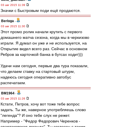
03 авг 2015 11:39
Значки с Быстровым поди ещё продаются.
Berloga
-
03 авг 2015 11:30
Этот промо ролик начали крутить с первого
домашнего матча сезона, когда мы в черкизово
играли. Я думал он уже и не используется, на
Открытие видел всего раз. Сейчас в основном
Ребров за карточкой банка в бутсах ходит)))
Удачи нам сегодня, первые два тура показали,
что делаем ставку на стартовый штурм,
надеюсь сегодня оперативно автобус
распечатаем.
BM1964
-
03 авг 2015 11:26
Кстати, Петров, хочу вот тоже тебе вопрос
задать. Ты же, наверное употребляешь слово
"легенда"? И оно тебе слух не режет.
Например - "Федор Федорович Черенков -
спартаковская легенда". Ты согласен с таким