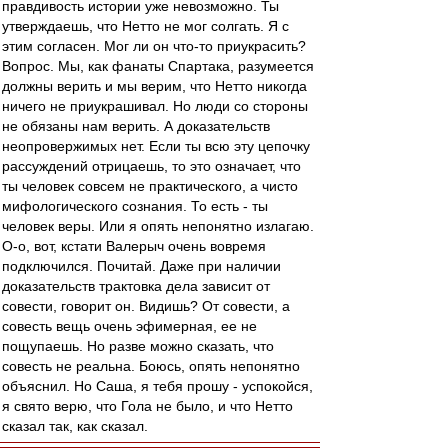
правдивость истории уже невозможно. Ты
утверждаешь, что Нетто не мог солгать. Я с
этим согласен. Мог ли он что-то приукрасить?
Вопрос. Мы, как фанаты Спартака, разумеется
должны верить и мы верим, что Нетто никогда
ничего не приукрашивал. Но люди со стороны
не обязаны нам верить. А доказательств
неопровержимых нет. Если ты всю эту цепочку
рассуждений отрицаешь, то это означает, что
ты человек совсем не практического, а чисто
мифологического сознания. То есть - ты
человек веры. Или я опять непонятно излагаю.
О-о, вот, кстати Валерыч очень вовремя
подключился. Почитай. Даже при наличии
доказательств трактовка дела зависит от
совести, говорит он. Видишь? От совести, а
совесть вещь очень эфимерная, ее не
пощупаешь. Но разве можно сказать, что
совесть не реальна. Боюсь, опять непонятно
объяснил. Но Саша, я тебя прошу - успокойся,
я свято верю, что Гола не было, и что Нетто
сказал так, как сказал.