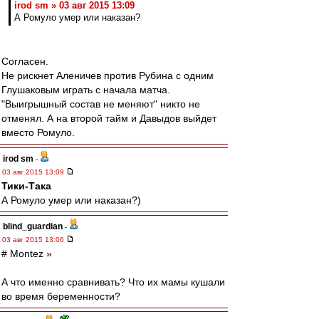
irod sm » 03 авг 2015 13:09
А Ромуло умер или наказан?
Согласен.
Не рискнет Аленичев против Рубина с одним
Глушаковым играть с начала матча.
"Выигрышный состав не меняют" никто не
отменял. А на второй тайм и Давыдов выйдет
вместо Ромуло.
irod sm
-
03 авг 2015 13:09
Тики-Така
А Ромуло умер или наказан?)
blind_guardian
-
03 авг 2015 13:06
# Montez »
А что именно сравнивать? Что их мамы кушали
во время беременности?