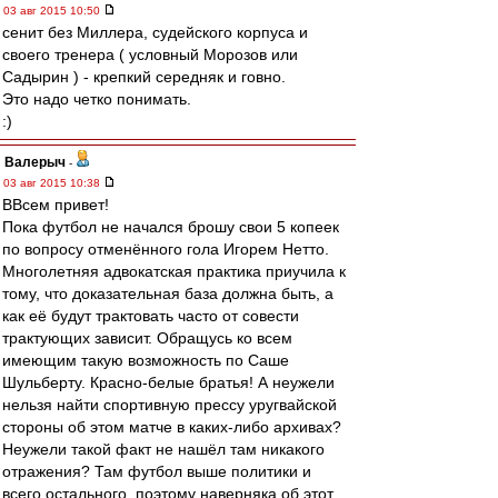
03 авг 2015 10:50
сенит без Миллера, судейского корпуса и
своего тренера ( условный Морозов или
Садырин ) - крепкий середняк и говно.
Это надо четко понимать.
:)
Валерыч
-
03 авг 2015 10:38
ВВсем привет!
Пока футбол не начался брошу свои 5 копеек
по вопросу отменённого гола Игорем Нетто.
Многолетняя адвокатская практика приучила к
тому, что доказательная база должна быть, а
как её будут трактовать часто от совести
трактующих зависит. Обращусь ко всем
имеющим такую возможность по Саше
Шульберту. Красно-белые братья! А неужели
нельзя найти спортивную прессу уругвайской
стороны об этом матче в каких-либо архивах?
Неужели такой факт не нашёл там никакого
отражения? Там футбол выше политики и
всего остального, поэтому наверняка об этот