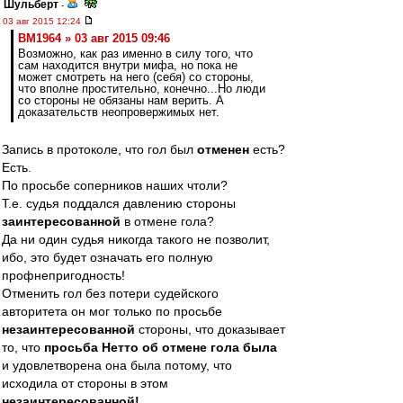
Шульберт
-
03 авг 2015 12:24
BM1964 » 03 авг 2015 09:46
Возможно, как раз именно в силу того, что
сам находится внутри мифа, но пока не
может смотреть на него (себя) со стороны,
что вполне простительно, конечно...Но люди
со стороны не обязаны нам верить. А
доказательств неопровержимых нет.
Запись в протоколе, что гол был
отменен
есть?
Есть.
По просьбе соперников наших чтоли?
Т.е. судья поддался давлению стороны
заинтересованной
в отмене гола?
Да ни один судья никогда такого не позволит,
ибо, это будет означать его полную
профнепригодность!
Отменить гол без потери судейского
авторитета он мог только по просьбе
незаинтересованной
стороны, что доказывает
то, что
просьба Нетто об отмене гола была
и удовлетворена она была потому, что
исходила от стороны в этом
незаинтересованной!