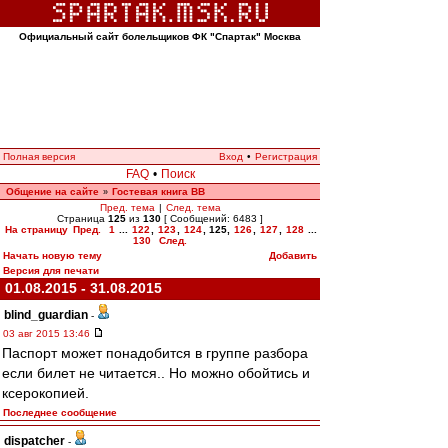
Официальный сайт болельщиков ФК "Спартак" Москва
Полная версия
Вход
•
Регистрация
FAQ
•
Поиск
Общение на сайте
Гостевая книга ВВ
»
Пред. тема
|
След. тема
Страница
125
из
130
[ Сообщений: 6483 ]
На страницу
Пред.
1
...
122
,
123
,
124
,
125
,
126
,
127
,
128
...
130
След.
Начать новую тему
Добавить
Версия для печати
01.08.2015 - 31.08.2015
blind_guardian
-
03 авг 2015 13:46
Паспорт может понадобится в группе разбора
если билет не читается.. Но можно обойтись и
ксерокопией.
Последнее сообщение
dispatcher
-