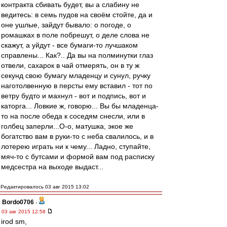
контракта сбивать будет, вы а слабину не
ведитесь: в семь пудов на своём стойте, да и
оне ушлые, зайдут бывало: о погоде, о
ромашках в поле побрешут, о деле слова не
скажут, а уйдут - все бумаги-то лучшаком
справлены... Как?.. Да вы на полминутки глаз
отвели, сахарок в чай отмерять, он в ту ж
секунд свою бумагу младенцу и сунул, ручку
наготолвенную в персты ему вставил - тот по
ветру будто и махнул - вот и подпись, вот и
каторга... Ловкие ж, говорю... Вы бы младенца-
то на после обеда к соседям снесли, или в
голбец заперли...О-о, матушка, экое же
богатство вам в руки-то с неба свалилось, и в
лотерею играть ни к чему... Ладно, ступайте,
мяч-то с бутсами и формой вам под расписку
медсестра на выходе выдаст...
Редактировалось 03 авг 2015 13:02
Bordo0706
-
03 авг 2015 12:58
irod sm,