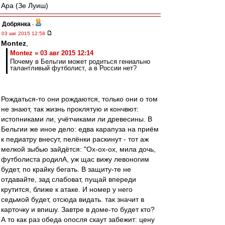
Ара (Зе Луиш)
Добрянка
-
03 авг 2015 12:58
Montez
,
Montez » 03 авг 2015 12:14
Почему в Бельгии может родиться гениально
талантливый футболист, а в России нет?
Рождаться-то они рождаются, только они о том
не знают, так жизнь проклятую и кончвют:
истопниками ли, учётчиками ли древесины. В
Бельгии же иное дело: едва карапуза на приём
к педиатру внесут, пелёнки раскинут - тот аж
мелкой зыбью зайдётся: "Ох-ох-ох, мила дочь,
футболиста родилА, уж щас вижу левоногим
будет, по крайку бегать. В защиту-те не
отдавайте, зад слабоват, пущай впереди
крутится, ближе к атаке. И номер у него
седьмой будет, отсюда видать. так значит в
карточку и впишу. Завтре в доме-то будет кто?
А то как раз обеда опосля скаут забежит: цену