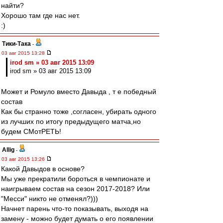
найти?
Хорошо там где нас нет.
:)
Тики-Така
-
03 авг 2015 13:28
irod sm » 03 авг 2015 13:09
irod sm » 03 авг 2015 13:09
Может и Ромуло вместо Давыда , т е победный
состав
Как бы странно тоже ,согласен, убирать одного
из лучших по итогу предыдущего матча,но
будем СМотРЕТЬ!
Allig
-
03 авг 2015 13:26
Какой Давыдов в основе?
Мы уже прекратили бороться в чемпионате и
наигрываем состав на сезон 2017-2018? Или
"Месси" никто не отменял?)))
Начнет парень что-то показывать, выходя на
замену - можно будет думать о его появлении