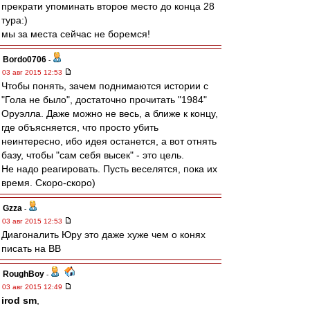
прекрати упоминать второе место до конца 28
тура:)
мы за места сейчас не боремся!
Bordo0706
-
03 авг 2015 12:53
Чтобы понять, зачем поднимаются истории с
"Гола не было", достаточно прочитать "1984"
Оруэлла. Даже можно не весь, а ближе к концу,
где объясняется, что просто убить
неинтересно, ибо идея останется, а вот отнять
базу, чтобы "сам себя высек" - это цель.
Не надо реагировать. Пусть веселятся, пока их
время. Скоро-скоро)
Gzza
-
03 авг 2015 12:53
Диагоналить Юру это даже хуже чем о конях
писать на ВВ
RoughBoy
-
03 авг 2015 12:49
irod sm
,