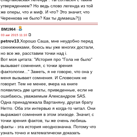
утверждением? Но ведь слово легенда из той
же оперы, что и миф. И что? Это значит, что
Черенкова не было? Как ты думаешь?))
BM1964
-
03 авг 2015 11:10
petrov13
,Хорошо Саша, мне неудобно перед
сокнижниками, боюсь мы уже многих достали,
но все же, расставим точки над i.
Вот моя цитата: "История про "Гола не было"
вызывает сомнения, с точки зрения
фактологии..." Заметь, я не говорю, что она у
меня вызывает сомнения. И Словесник не
говорит. Тем не менее, вчера на книге
появились две цитаты, приведенные, если не
ошибаюсь, уважаемым Александром SAS.
Одна принадлежала Вартаняну, другая брату
Нетто. Оба эти интервью я когда-то читал. Они
выражают сомнения в этом эпизоде. Значит, с
точки зрения фактов, ты же очень любишь
факты - эта история неоднозначна. Потому что
узнать точно и математически доказать