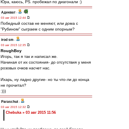
Юра, каюсь, PS. пробежал по диагонали :)
Адекват
-
03 авг 2015 12:44
Победный состав не меняют, или дома с
"Рубином" сыграем с одним опорным?
irod sm
-
03 авг 2015 12:35
RoughBoy
Игорь, так я так и написал же.
Начиная от их состояния- до отсутствия у меня
розовых очков насчет нас.
Ихарь, ну ладно другие- но ты что-ли до конца
не прочитал?
:)))
Paraschut
-
03 авг 2015 12:32
Chebuka » 03 авг 2015 11:56