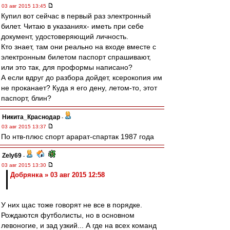
03 авг 2015 13:45
Купил вот сейчас в первый раз электронный
билет. Читаю в указаниях- иметь при себе
документ, удостоверяющий личность.
Кто знает, там они реально на входе вместе с
электронным билетом паспорт спрашивают,
или это так, для проформы написано?
А если вдруг до разбора дойдет, ксерокопия им
не проканает? Куда я его дену, летом-то, этот
паспорт, блин?
Никита_Краснодар
-
03 авг 2015 13:37
По нтв-плюс спорт арарат-спартак 1987 года
Zely69
-
03 авг 2015 13:30
Добрянка » 03 авг 2015 12:58
У них щас тоже говорят не все в порядке.
Рождаются футболисты, но в основном
левоногие, и зад узкий... А где на всех команд