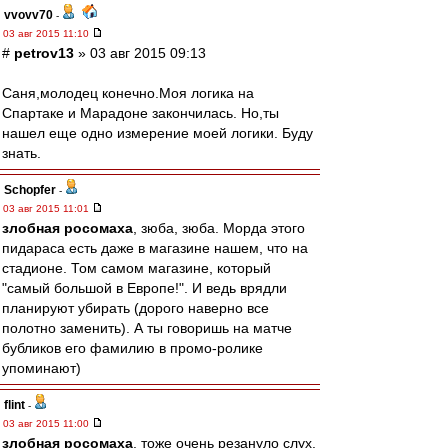
vvovv70
-
03 авг 2015 11:10
#
petrov13
» 03 авг 2015 09:13
Саня,молодец конечно.Моя логика на
Спартаке и Марадоне закончилась. Но,ты
нашел еще одно измерение моей логики. Буду
знать.
Schopfer
-
03 авг 2015 11:01
злобная росомаха
, зюба, зюба. Морда этого
пидараса есть даже в магазине нашем, что на
стадионе. Том самом магазине, который
"самый большой в Европе!". И ведь врядли
планируют убирать (дорого наверно все
полотно заменить). А ты говоришь на матче
бубликов его фамилию в промо-ролике
упоминают)
flint
-
03 авг 2015 11:00
злобная росомаха
, тоже очень резануло слух.