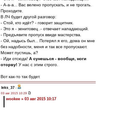
- А-а-а... Вас велено пропускать, и не трогать.
Проходите.
В ЛЧ будет другой разговор:
- Стой, кто идёт? - говорит защитник.
- Это я - зенитовец .- отвечает нападающий.
- Предъявите пропуск ввиде мастерства.
- Ой, надысь был... Потерял я его, дома он мне
без надобности, меня и так все пропускают.
Может пустишь, а?
- Иди отсюда!
А сунешься - вообще, ноги
оторву!
У нас с этим строго.
Вот как-то так будет.
leks_37
-
03 авг 2015 10:29
wookee » 03 авг 2015 10:17
Ну до Павлюченко Кокорин вполне дотягивает.
У Анатольича качественный рывок произошёл в
2006-м, в тот год, когда ему 25 исполнилось. Ну