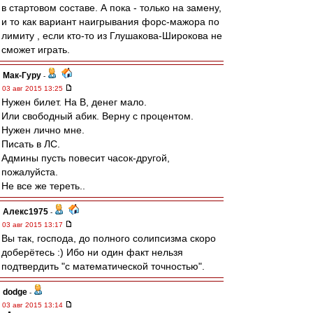
в стартовом составе. А пока - только на замену,
и то как вариант наигрывания форс-мажора по
лимиту , если кто-то из Глушакова-Широкова не
сможет играть.
Мак-Гуру
-
03 авг 2015 13:25
Нужен билет. На В, денег мало.
Или свободный абик. Верну с процентом.
Нужен лично мне.
Писать в ЛС.
Админы пусть повесит часок-другой,
пожалуйста.
Не все же тереть..
Алекс1975
-
03 авг 2015 13:17
Вы так, господа, до полного солипсизма скоро
доберётесь :) Ибо ни один факт нельзя
подтвердить "с математической точностью".
dodge
-
03 авг 2015 13:14