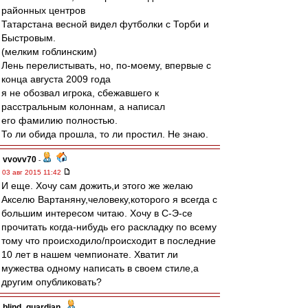
районных центров
Татарстана весной видел футболки с Торби и
Быстровым.
(мелким гоблинским)
Лень перелистывать, но, по-моему, впервые с
конца августа 2009 года
я не обозвал игрока, сбежавшего к
расстральным колоннам, а написал
его фамилию полностью.
То ли обида прошла, то ли простил. Не знаю.
vvovv70
-
03 авг 2015 11:42
И еще. Хочу сам дожить,и этого же желаю
Акселю Вартаняну,человеку,которого я всегда с
большим интересом читаю. Хочу в С-Э-се
прочитать когда-нибудь его раскладку по всему
тому что происходило/происходит в последние
10 лет в нашем чемпионате. Хватит ли
мужества одному написать в своем стиле,а
другим опубликовать?
blind_guardian
-