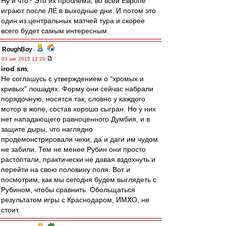
Ну и что? Это их проблема, во всей Европе
играют после ЛЕ в выходные дни. И потом это
один из центральных матчей тура и скорее
всего будет самым интересным.
RoughBoy
-
03 авг 2015 12:29
irod sm
,
Не соглашусь с утверждением о "хромых и
кривых" лошадях. Форму они сейчас набрали
порядочную, носятся так, словно у каждого
мотор в жопе, состав хорошо сыгран. Но у них
нет нападающего равноценного Думбия, и в
защите дыры, что наглядно
продемонстрировали чехи, да и даги им чудом
не забили. Тем не менее Рубин они просто
растоптали, практически не давая вздохнуть и
перейти на свою половину поля. Вот и
посмотрим, как мы сегодня будем выглядеть с
Рубином, чтобы сравнить. Обольщаться
результатом игры с Краснодаром, ИМХО, не
стоит.