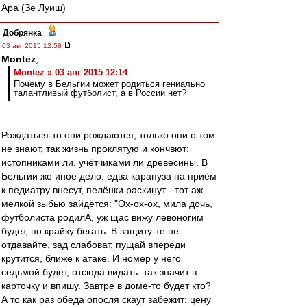
Ара (Зе Луиш)
Добрянка
-
03 авг 2015 12:58
Montez
,
Montez » 03 авг 2015 12:14
Почему в Бельгии может родиться гениально
талантливый футболист, а в России нет?
Рождаться-то они рождаются, только они о том
не знают, так жизнь проклятую и кончвют:
истопниками ли, учётчиками ли древесины. В
Бельгии же иное дело: едва карапуза на приём
к педиатру внесут, пелёнки раскинут - тот аж
мелкой зыбью зайдётся: "Ох-ох-ох, мила дочь,
футболиста родилА, уж щас вижу левоногим
будет, по крайку бегать. В защиту-те не
отдавайте, зад слабоват, пущай впереди
крутится, ближе к атаке. И номер у него
седьмой будет, отсюда видать. так значит в
карточку и впишу. Завтре в доме-то будет кто?
А то как раз обеда опосля скаут забежит: цену