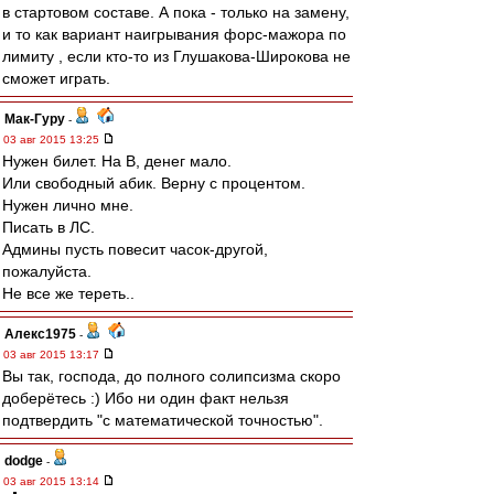
в стартовом составе. А пока - только на замену,
и то как вариант наигрывания форс-мажора по
лимиту , если кто-то из Глушакова-Широкова не
сможет играть.
Мак-Гуру
-
03 авг 2015 13:25
Нужен билет. На В, денег мало.
Или свободный абик. Верну с процентом.
Нужен лично мне.
Писать в ЛС.
Админы пусть повесит часок-другой,
пожалуйста.
Не все же тереть..
Алекс1975
-
03 авг 2015 13:17
Вы так, господа, до полного солипсизма скоро
доберётесь :) Ибо ни один факт нельзя
подтвердить "с математической точностью".
dodge
-
03 авг 2015 13:14