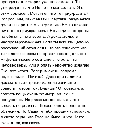
правдивость истории уже невозможно. Ты
утверждаешь, что Нетто не мог солгать. Я с
этим согласен. Мог ли он что-то приукрасить?
Вопрос. Мы, как фанаты Спартака, разумеется
должны верить и мы верим, что Нетто никогда
ничего не приукрашивал. Но люди со стороны
не обязаны нам верить. А доказательств
неопровержимых нет. Если ты всю эту цепочку
рассуждений отрицаешь, то это означает, что
ты человек совсем не практического, а чисто
мифологического сознания. То есть - ты
человек веры. Или я опять непонятно излагаю.
О-о, вот, кстати Валерыч очень вовремя
подключился. Почитай. Даже при наличии
доказательств трактовка дела зависит от
совести, говорит он. Видишь? От совести, а
совесть вещь очень эфимерная, ее не
пощупаешь. Но разве можно сказать, что
совесть не реальна. Боюсь, опять непонятно
объяснил. Но Саша, я тебя прошу - успокойся,
я свято верю, что Гола не было, и что Нетто
сказал так, как сказал.