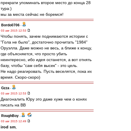
прекрати упоминать второе место до конца 28
тура:)
мы за места сейчас не боремся!
Bordo0706
-
03 авг 2015 12:53
Чтобы понять, зачем поднимаются истории с
"Гола не было", достаточно прочитать "1984"
Оруэлла. Даже можно не весь, а ближе к концу,
где объясняется, что просто убить
неинтересно, ибо идея останется, а вот отнять
базу, чтобы "сам себя высек" - это цель.
Не надо реагировать. Пусть веселятся, пока их
время. Скоро-скоро)
Gzza
-
03 авг 2015 12:53
Диагоналить Юру это даже хуже чем о конях
писать на ВВ
RoughBoy
-
03 авг 2015 12:49
irod sm
,