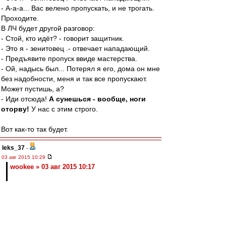
- А-а-а... Вас велено пропускать, и не трогать.
Проходите.
В ЛЧ будет другой разговор:
- Стой, кто идёт? - говорит защитник.
- Это я - зенитовец .- отвечает нападающий.
- Предъявите пропуск ввиде мастерства.
- Ой, надысь был... Потерял я его, дома он мне
без надобности, меня и так все пропускают.
Может пустишь, а?
- Иди отсюда!
А сунешься - вообще, ноги
оторву!
У нас с этим строго.
Вот как-то так будет.
leks_37
-
03 авг 2015 10:29
wookee » 03 авг 2015 10:17
Ну до Павлюченко Кокорин вполне дотягивает.
У Анатольича качественный рывок произошёл в
2006-м, в тот год, когда ему 25 исполнилось. Ну