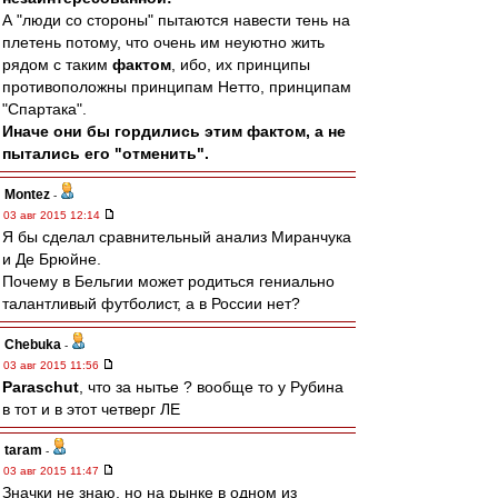
А "люди со стороны" пытаются навести тень на
плетень потому, что очень им неуютно жить
рядом с таким
фактом
, ибо, их принципы
противоположны принципам Нетто, принципам
"Спартака".
Иначе они бы гордились этим фактом, а не
пытались его "отменить".
Montez
-
03 авг 2015 12:14
Я бы сделал сравнительный анализ Миранчука
и Де Брюйне.
Почему в Бельгии может родиться гениально
талантливый футболист, а в России нет?
Chebuka
-
03 авг 2015 11:56
Paraschut
, что за нытье ? вообще то у Рубина
в тот и в этот четверг ЛЕ
taram
-
03 авг 2015 11:47
Значки не знаю, но на рынке в одном из