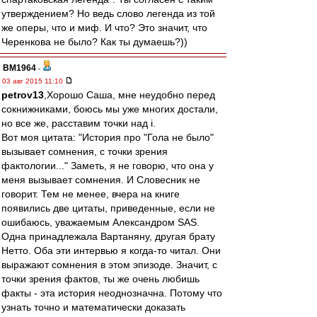
утверждением? Но ведь слово легенда из той
же оперы, что и миф. И что? Это значит, что
Черенкова не было? Как ты думаешь?))
BM1964
-
03 авг 2015 11:10
petrov13
,Хорошо Саша, мне неудобно перед
сокнижниками, боюсь мы уже многих достали,
но все же, расставим точки над i.
Вот моя цитата: "История про "Гола не было"
вызывает сомнения, с точки зрения
фактологии..." Заметь, я не говорю, что она у
меня вызывает сомнения. И Словесник не
говорит. Тем не менее, вчера на книге
появились две цитаты, приведенные, если не
ошибаюсь, уважаемым Александром SAS.
Одна принадлежала Вартаняну, другая брату
Нетто. Оба эти интервью я когда-то читал. Они
выражают сомнения в этом эпизоде. Значит, с
точки зрения фактов, ты же очень любишь
факты - эта история неоднозначна. Потому что
узнать точно и математически доказать