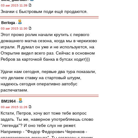
03 авг 2015 11:39
Значки с Быстровым поди ещё продаются.
Berloga
-
03 авг 2015 11:30
Этот промо ролик начали крутить с первого
домашнего матча сезона, когда мы в черкизово
играли. Я думал он уже и не используется, на
Открытие видел всего раз. Сейчас в основном
Ребров за карточкой банка в бутсах ходит)))
Удачи нам сегодня, первые два тура показали,
что делаем ставку на стартовый штурм,
надеюсь сегодня оперативно автобус
распечатаем.
BM1964
-
03 авг 2015 11:26
Кстати, Петров, хочу вот тоже тебе вопрос
задать. Ты же, наверное употребляешь слово
"легенда"? И оно тебе слух не режет.
Например - "Федор Федорович Черенков -
спартаковская легенда". Ты согласен с таким