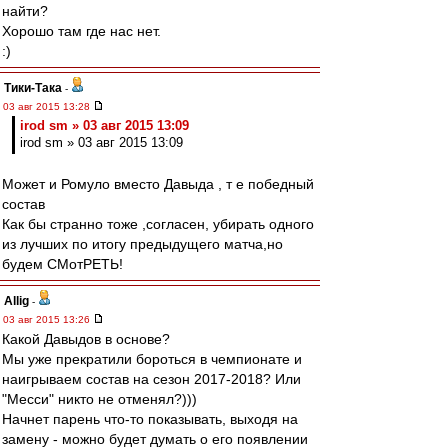
найти?
Хорошо там где нас нет.
:)
Тики-Така
-
03 авг 2015 13:28
irod sm » 03 авг 2015 13:09
irod sm » 03 авг 2015 13:09
Может и Ромуло вместо Давыда , т е победный
состав
Как бы странно тоже ,согласен, убирать одного
из лучших по итогу предыдущего матча,но
будем СМотРЕТЬ!
Allig
-
03 авг 2015 13:26
Какой Давыдов в основе?
Мы уже прекратили бороться в чемпионате и
наигрываем состав на сезон 2017-2018? Или
"Месси" никто не отменял?)))
Начнет парень что-то показывать, выходя на
замену - можно будет думать о его появлении