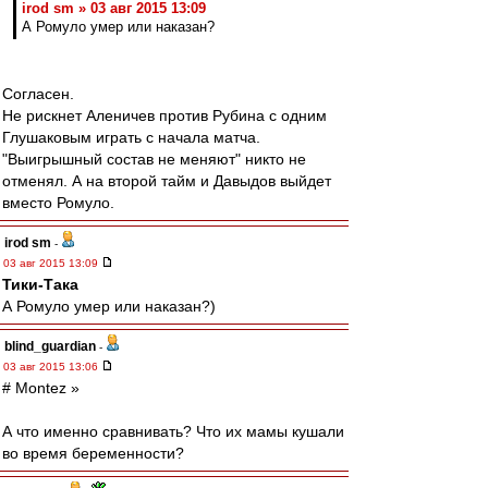
irod sm » 03 авг 2015 13:09
А Ромуло умер или наказан?
Согласен.
Не рискнет Аленичев против Рубина с одним
Глушаковым играть с начала матча.
"Выигрышный состав не меняют" никто не
отменял. А на второй тайм и Давыдов выйдет
вместо Ромуло.
irod sm
-
03 авг 2015 13:09
Тики-Така
А Ромуло умер или наказан?)
blind_guardian
-
03 авг 2015 13:06
# Montez »
А что именно сравнивать? Что их мамы кушали
во время беременности?