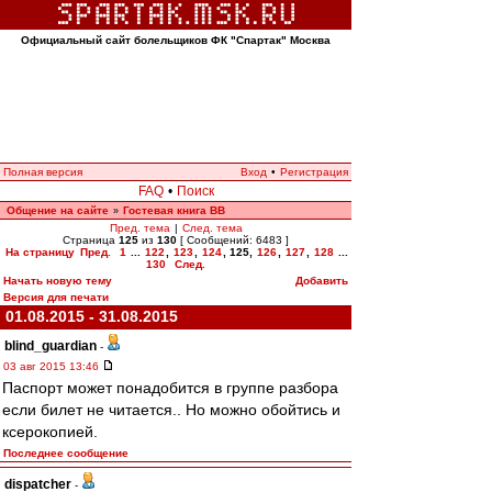
Официальный сайт болельщиков ФК "Спартак" Москва
Полная версия
Вход
•
Регистрация
FAQ
•
Поиск
Общение на сайте
Гостевая книга ВВ
»
Пред. тема
|
След. тема
Страница
125
из
130
[ Сообщений: 6483 ]
На страницу
Пред.
1
...
122
,
123
,
124
,
125
,
126
,
127
,
128
...
130
След.
Начать новую тему
Добавить
Версия для печати
01.08.2015 - 31.08.2015
blind_guardian
-
03 авг 2015 13:46
Паспорт может понадобится в группе разбора
если билет не читается.. Но можно обойтись и
ксерокопией.
Последнее сообщение
dispatcher
-