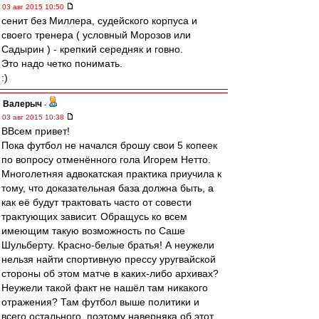
03 авг 2015 10:50
сенит без Миллера, судейского корпуса и
своего тренера ( условный Морозов или
Садырин ) - крепкий середняк и говно.
Это надо четко понимать.
:)
Валерыч
-
03 авг 2015 10:38
ВВсем привет!
Пока футбол не начался брошу свои 5 копеек
по вопросу отменённого гола Игорем Нетто.
Многолетняя адвокатская практика приучила к
тому, что доказательная база должна быть, а
как её будут трактовать часто от совести
трактующих зависит. Обращусь ко всем
имеющим такую возможность по Саше
Шульберту. Красно-белые братья! А неужели
нельзя найти спортивную прессу уругвайской
стороны об этом матче в каких-либо архивах?
Неужели такой факт не нашёл там никакого
отражения? Там футбол выше политики и
всего остального, поэтому наверняка об этот