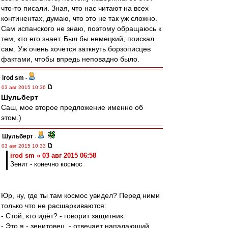
что-то писали. Зная, что нас читают на всех
континентах, думаю, что это не так уж сложно.
Сам испанского не знаю, поэтому обращаюсь к
тем, кто его знает. Был бы немецкий, поискал
сам. Уж очень хочется заткнуть борзописцев
фактами, чтобы впредь неповадно было.
irod sm
-
03 авг 2015 10:36
Шульберт
Саш, мое второе предложение именно об
этом.)
Шульберт
-
03 авг 2015 10:33
irod sm » 03 авг 2015 06:58
Зенит - конечно космос
Юр, ну, где ты там космос увидел? Перед ними
только что не расшаркиваются:
- Стой, кто идёт? - говорит защитник.
- Это я - зенитовец .- отвечает нападающий.