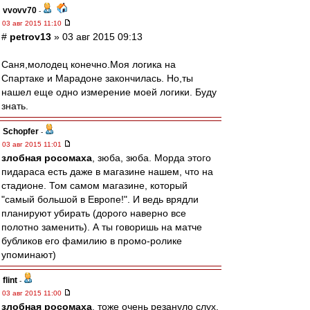
vvovv70
-
03 авг 2015 11:10
#
petrov13
» 03 авг 2015 09:13
Саня,молодец конечно.Моя логика на
Спартаке и Марадоне закончилась. Но,ты
нашел еще одно измерение моей логики. Буду
знать.
Schopfer
-
03 авг 2015 11:01
злобная росомаха
, зюба, зюба. Морда этого
пидараса есть даже в магазине нашем, что на
стадионе. Том самом магазине, который
"самый большой в Европе!". И ведь врядли
планируют убирать (дорого наверно все
полотно заменить). А ты говоришь на матче
бубликов его фамилию в промо-ролике
упоминают)
flint
-
03 авг 2015 11:00
злобная росомаха
, тоже очень резануло слух.