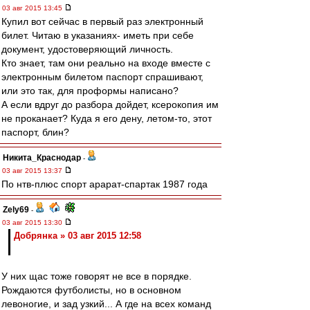
03 авг 2015 13:45
Купил вот сейчас в первый раз электронный
билет. Читаю в указаниях- иметь при себе
документ, удостоверяющий личность.
Кто знает, там они реально на входе вместе с
электронным билетом паспорт спрашивают,
или это так, для проформы написано?
А если вдруг до разбора дойдет, ксерокопия им
не проканает? Куда я его дену, летом-то, этот
паспорт, блин?
Никита_Краснодар
-
03 авг 2015 13:37
По нтв-плюс спорт арарат-спартак 1987 года
Zely69
-
03 авг 2015 13:30
Добрянка » 03 авг 2015 12:58
У них щас тоже говорят не все в порядке.
Рождаются футболисты, но в основном
левоногие, и зад узкий... А где на всех команд