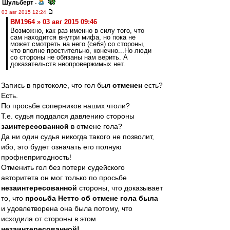
Шульберт
-
03 авг 2015 12:24
BM1964 » 03 авг 2015 09:46
Возможно, как раз именно в силу того, что
сам находится внутри мифа, но пока не
может смотреть на него (себя) со стороны,
что вполне простительно, конечно...Но люди
со стороны не обязаны нам верить. А
доказательств неопровержимых нет.
Запись в протоколе, что гол был
отменен
есть?
Есть.
По просьбе соперников наших чтоли?
Т.е. судья поддался давлению стороны
заинтересованной
в отмене гола?
Да ни один судья никогда такого не позволит,
ибо, это будет означать его полную
профнепригодность!
Отменить гол без потери судейского
авторитета он мог только по просьбе
незаинтересованной
стороны, что доказывает
то, что
просьба Нетто об отмене гола была
и удовлетворена она была потому, что
исходила от стороны в этом
незаинтересованной!