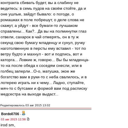
контракта сбивать будет, вы а слабину не
ведитесь: в семь пудов на своём стойте, да и
оне ушлые, зайдут бывало: о погоде, о
ромашках в поле побрешут, о деле слова не
скажут, а уйдут - все бумаги-то лучшаком
справлены... Как?.. Да вы на полминутки глаз
отвели, сахарок в чай отмерять, он в ту ж
секунд свою бумагу младенцу и сунул, ручку
наготолвенную в персты ему вставил - тот по
ветру будто и махнул - вот и подпись, вот и
каторга... Ловкие ж, говорю... Вы бы младенца-
то на после обеда к соседям снесли, или в
голбец заперли...О-о, матушка, экое же
богатство вам в руки-то с неба свалилось, и в
лотерею играть ни к чему... Ладно, ступайте,
мяч-то с бутсами и формой вам под расписку
медсестра на выходе выдаст...
Редактировалось 03 авг 2015 13:02
Bordo0706
-
03 авг 2015 12:58
irod sm,