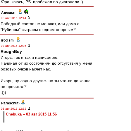
Юра, каюсь, PS. пробежал по диагонали :)
Адекват
-
03 авг 2015 12:44
Победный состав не меняют, или дома с
"Рубином" сыграем с одним опорным?
irod sm
-
03 авг 2015 12:35
RoughBoy
Игорь, так я так и написал же.
Начиная от их состояния- до отсутствия у меня
розовых очков насчет нас.
Ихарь, ну ладно другие- но ты что-ли до конца
не прочитал?
:)))
Paraschut
-
03 авг 2015 12:32
Chebuka » 03 авг 2015 11:56