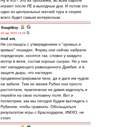
Ну и что? Это их проблема, во всей Европе
играют после ЛЕ в выходные дни. И потом это
один из центральных матчей тура и скорее
всего будет самым интересным.
RoughBoy
-
03 авг 2015 12:29
irod sm
,
Не соглашусь с утверждением о "хромых и
кривых" лошадях. Форму они сейчас набрали
порядочную, носятся так, словно у каждого
мотор в жопе, состав хорошо сыгран. Но у них
нет нападающего равноценного Думбия, и в
защите дыры, что наглядно
продемонстрировали чехи, да и даги им чудом
не забили. Тем не менее Рубин они просто
растоптали, практически не давая вздохнуть и
перейти на свою половину поля. Вот и
посмотрим, как мы сегодня будем выглядеть с
Рубином, чтобы сравнить. Обольщаться
результатом игры с Краснодаром, ИМХО, не
стоит.