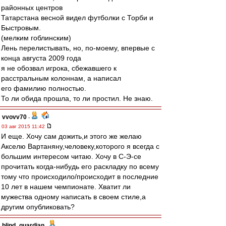
районных центров
Татарстана весной видел футболки с Торби и
Быстровым.
(мелким гоблинским)
Лень перелистывать, но, по-моему, впервые с
конца августа 2009 года
я не обозвал игрока, сбежавшего к
расстральным колоннам, а написал
его фамилию полностью.
То ли обида прошла, то ли простил. Не знаю.
vvovv70
-
03 авг 2015 11:42
И еще. Хочу сам дожить,и этого же желаю
Акселю Вартаняну,человеку,которого я всегда с
большим интересом читаю. Хочу в С-Э-се
прочитать когда-нибудь его раскладку по всему
тому что происходило/происходит в последние
10 лет в нашем чемпионате. Хватит ли
мужества одному написать в своем стиле,а
другим опубликовать?
blind_guardian
-