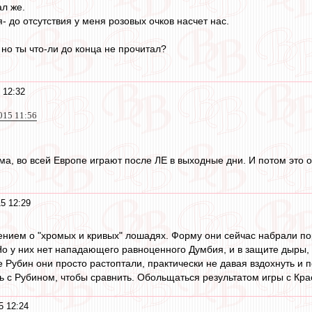
ал же.
- до отсутствия у меня розовых очков насчет нас.
 но ты что-ли до конца не прочитал?
 12:32
015 11:56
ма, во всей Европе играют после ЛЕ в выходные дни. И потом это о
5 12:29
ением о "хромых и кривых" лошадях. Форму они сейчас набрали пор
Но у них нет нападающего равноценного Думбия, и в защите дыры, 
 Рубин они просто растоптали, практически не давая вздохнуть и 
ь с Рубином, чтобы сравнить. Обольщаться результатом игры с Кра
5 12:24