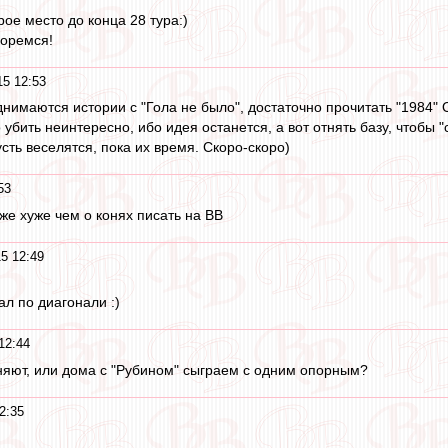
ое место до конца 28 тура:)
боремся!
15 12:53
нимаются истории с "Гола не было", достаточно прочитать "1984" О
 убить неинтересно, ибо идея останется, а вот отнять базу, чтобы "с
сть веселятся, пока их время. Скоро-скоро)
53
же хуже чем о конях писать на ВВ
5 12:49
ал по диагонали :)
12:44
яют, или дома с "Рубином" сыграем с одним опорным?
2:35