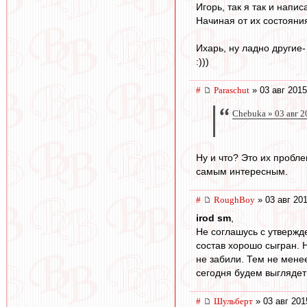
Игорь, так я так и напис
Начиная от их состояния
Ихарь, ну ладно другие-
:)))
#
Paraschut
» 03 авг 2015
Chebuka » 03 авг 2
Ну и что? Это их пробле
самым интересным.
#
RoughBoy
» 03 авг 201
irod sm
,
Не соглашусь с утвержд
состав хорошо сыгран. 
не забили. Тем не менее
сегодня будем выглядет
#
Шульберт
» 03 авг 201