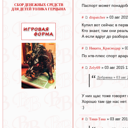
СБОР ДЕНЕЖНЫХ СРЕДСТВ
Паспорт может понадоби
ДЛЯ ДЕТЕЙ ТОЛИКА ГЕРЦЫНА
#
dispatcher
» 03 авг 201
Купил вот сейчас в пер
Кто знает, там они реа
А если вдруг до разбора
#
Никита_Краснодар
» 03
По нтв-плюс спорт арар
#
Zely69
» 03 авг 2015 1
Добрянка » 03 авг 
У них щас тоже говорят 
Хорошо там где нас нет.
:)
#
Тики-Така
» 03 авг 201