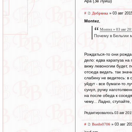
Ара (Зе Луиш)
#
Добрянка
» 03 авг 201
Montez
,
Montez » 03 авг 20
Почему в Бельгии м
Рождаться-то они рождаю
дело: едва карапуза на 
вижу левоногим будет, п
отсюда видать. так значи
слабину не ведитесь: в 
уйдут - все бумаги-то л
сунул, ручку наготолвенн
на после обеда к соседя
чему... Ладно, ступайте
Редактировалось 03 авг 201
#
Bordo0706
» 03 авг 20
irod sm,