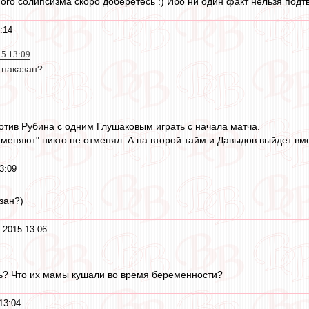
ного солипсизма скоро доберётесь :) Ибо ни один факт нельзя подт
:14
15 13:09
 наказан?
отив Рубина с одним Глушаковым играть с начала матча.
меняют" никто не отменял. А на второй тайм и Давыдов выйдет вм
3:09
зан?)
 2015 13:06
ь? Что их мамы кушали во время беременности?
13:04