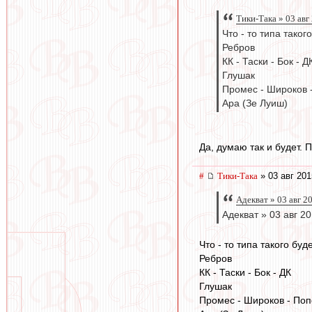
Тики-Така » 03 авг
Что - то типа таког
Ребров
КК - Таски - Бок - Д
Глушак
Промес - Широков 
Ара (Зе Луиш)
Да, думаю так и будет. 
#
Тики-Така
» 03 авг 201
Адекват » 03 авг 2
Адекват » 03 авг 2
Что - то типа такого буд
Ребров
КК - Таски - Бок - ДК
Глушак
Промес - Широков - Поп