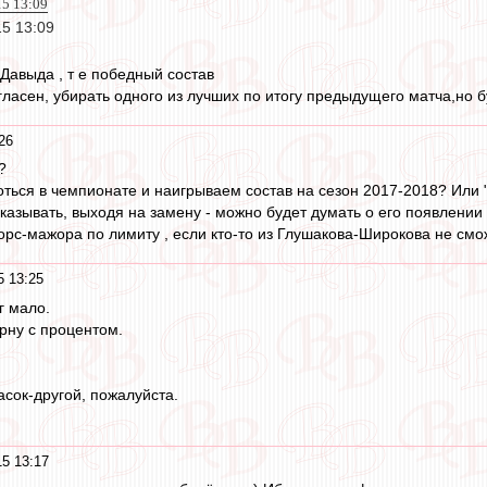
15 13:09
15 13:09
Давыда , т е победный состав
огласен, убирать одного из лучших по итогу предыдущего матча,но
26
?
ться в чемпионате и наигрываем состав на сезон 2017-2018? Или "
казывать, выходя на замену - можно будет думать о его появлении в 
рс-мажора по лимиту , если кто-то из Глушакова-Широкова не смож
5 13:25
г мало.
рну с процентом.
асок-другой, пожалуйста.
15 13:17