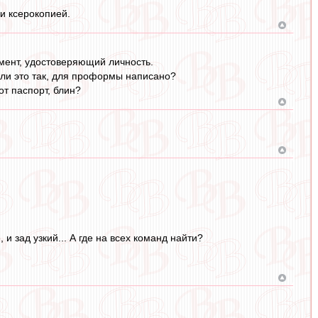
и ксерокопией.
умент, удостоверяющий личность.
или это так, для проформы написано?
от паспорт, блин?
и зад узкий... А где на всех команд найти?