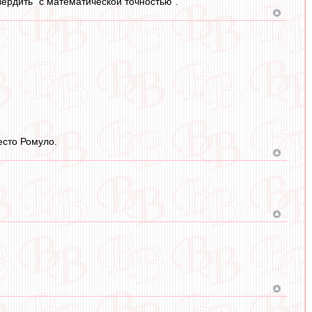
вердить "с математической точностью".
есто Ромуло.