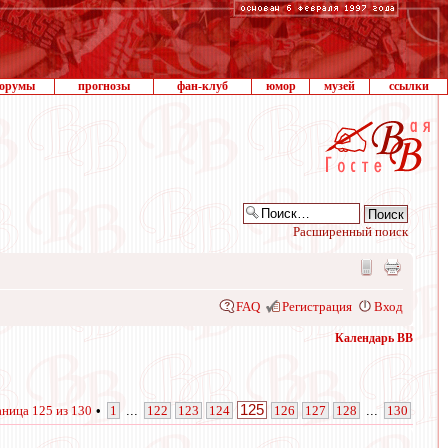
орумы
прогнозы
фан-клуб
юмор
музей
ссылки
Расширенный поиск
FAQ
Регистрация
Вход
Календарь ВВ
125
аница
125
из
130
•
1
...
122
123
124
126
127
128
...
130