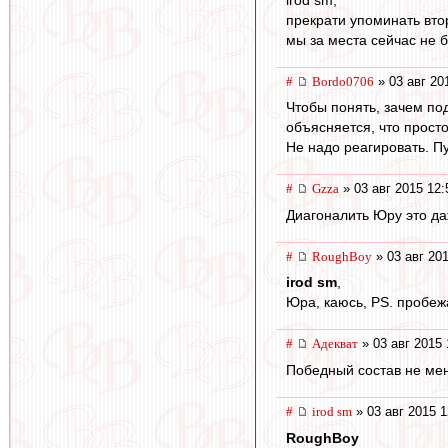
прекрати упоминать втор
мы за места сейчас не 
#
Bordo0706
» 03 авг 20
Чтобы понять, зачем под
объясняется, что просто
Не надо реагировать. Пу
#
Gzza
» 03 авг 2015 12:
Диагоналить Юру это да
#
RoughBoy
» 03 авг 201
irod sm
,
Юра, каюсь, PS. пробеж
#
Адекват
» 03 авг 2015 
Победный состав не мен
#
irod sm
» 03 авг 2015 1
RoughBoy