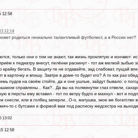
5 12:58
15 12:14
ожет родиться гениально талантливый футболист, а в России нет?
тся, только они о том не знают, так жизнь проклятую и кончвют: и
приём к педиатру внесут, пелёнки раскинут - тот аж мелкой зыбью 
о крайку бегать. В защиту-те не отдавайте, зад слабоват, пущай впе
т в карточку и впишу. Завтре в доме-то будет кто? А то как раз обе
семь пудов на своём стойте, да и оне ушлые, зайдут бывало: о пого
учшаком справлены... Как?.. Да вы на полминутки глаз отвели, сахар
ую в персты ему вставил - тот по ветру будто и махнул - вот и подп
м снесли, или в голбец заперли...О-о, матушка, экое же богатство в
, мяч-то с бутсами и формой вам под расписку медсестра на выходе 
5 13:02
15 12:58