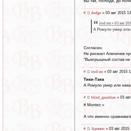
Вы так, господа, до пол
#
dodge
» 03 авг 2015 13
irod sm » 03 авг 20
А Ромуло умер или
Согласен.
Не рискнет Аленичев пр
"Выигрышный состав не 
#
irod sm
» 03 авг 2015 1
Тики-Така
А Ромуло умер или нака
#
blind_guardian
» 03 авг
# Montez »
А что именно сравниват
#
Адекват
» 03 авг 2015 