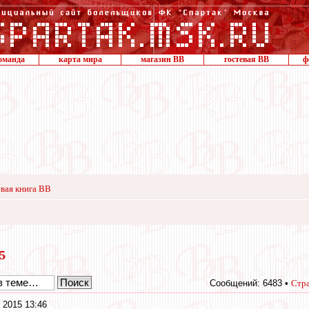
оманда
карта мира
магазин ВВ
гостевая ВВ
ф
вая книга ВВ
15
Сообщений: 6483 •
Стр
 2015 13:46