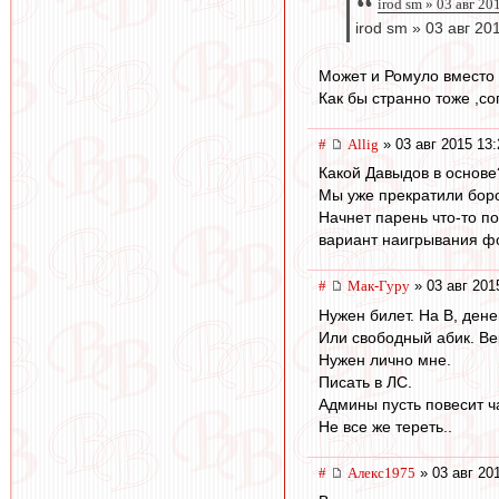
irod sm » 03 авг 20
irod sm » 03 авг 20
Может и Ромуло вместо 
Как бы странно тоже ,с
#
Allig
» 03 авг 2015 13:
Какой Давыдов в основе
Мы уже прекратили боро
Начнет парень что-то по
вариант наигрывания фо
#
Мак-Гуру
» 03 авг 201
Нужен билет. На В, дене
Или свободный абик. Ве
Нужен лично мне.
Писать в ЛС.
Админы пусть повесит ч
Не все же тереть..
#
Алекс1975
» 03 авг 20