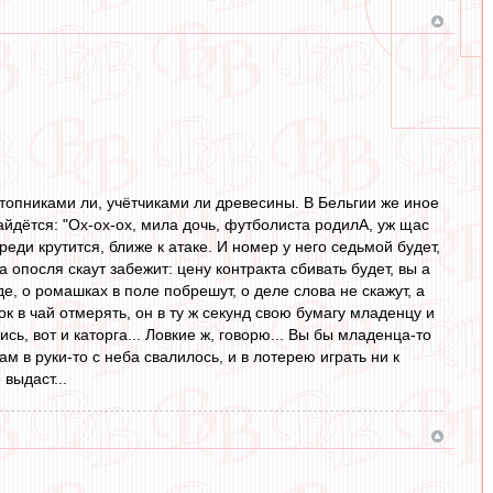
стопниками ли, учётчиками ли древесины. В Бельгии же иное
зайдётся: "Ох-ох-ох, мила дочь, футболиста родилА, уж щас
реди крутится, ближе к атаке. И номер у него седьмой будет,
да опосля скаут забежит: цену контракта сбивать будет, вы а
де, о ромашках в поле побрешут, о деле слова не скажут, а
ок в чай отмерять, он в ту ж секунд свою бумагу младенцу и
ись, вот и каторга... Ловкие ж, говорю... Вы бы младенца-то
ам в руки-то с неба свалилось, и в лотерею играть ни к
выдаст...