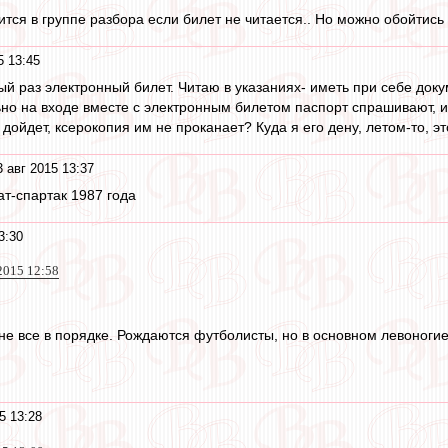
тся в группе разбора если билет не читается.. Но можно обойтись 
5 13:45
вый раз электронный билет. Читаю в указаниях- иметь при себе док
льно на входе вместе с электронным билетом паспорт спрашивают, 
 дойдет, ксерокопия им не проканает? Куда я его дену, летом-то, эт
 авг 2015 13:37
ат-спартак 1987 года
3:30
2015 12:58
не все в порядке. Рождаются футболисты, но в основном левоногие, 
5 13:28