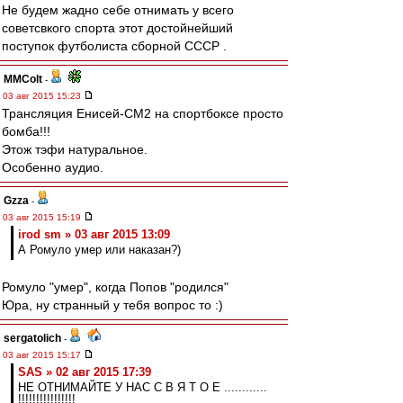
Не будем жадно себе отнимать у всего
советсвкого спорта этот достойнейший
поступок футболиста сборной СССР .
MMColt
-
03 авг 2015 15:23
Трансляция Енисей-СМ2 на спортбоксе просто
бомба!!!
Этож тэфи натуральное.
Особенно аудио.
Gzza
-
03 авг 2015 15:19
irod sm » 03 авг 2015 13:09
А Ромуло умер или наказан?)
Ромуло "умер", когда Попов "родился"
Юра, ну странный у тебя вопрос то :)
sergatolich
-
03 авг 2015 15:17
SAS » 02 авг 2015 17:39
НЕ ОТНИМАЙТЕ У НАС С В Я Т О Е ............
!!!!!!!!!!!!!!!!