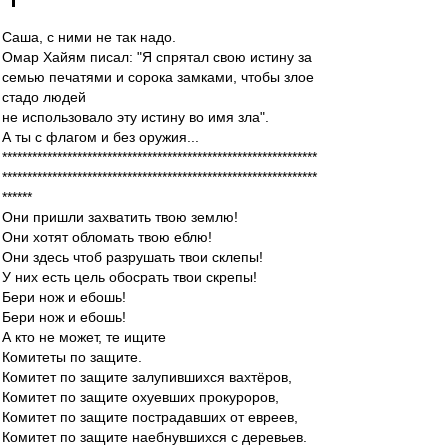
Саша, с ними не так надо.
Омар Хайям писал: "Я спрятал свою истину за
семью печатями и сорока замками, чтобы злое
стадо людей
не использовало эту истину во имя зла".
А ты с флагом и без оружия...
***************************************************************
***************************************************************
******
Они пришли захватить твою землю!
Они хотят обломать твою еблю!
Они здесь чтоб разрушать твои склепы!
У них есть цель обосрать твои скрепы!
Бери нож и ебошь!
Бери нож и ебошь!
А кто не может, те ищите
Комитеты по защите.
Комитет по защите залупившихся вахтёров,
Комитет по защите охуевших прокуроров,
Комитет по защите пострадавших от евреев,
Комитет по защите наебнувшихся с деревьев.