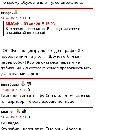
По моему Обухов, в штангу, со штрафного.
dodge
-
03 авг 2015 15:32
MMColt » 03 авг 2015 15:28
Кто забил - непонятно. Был аццкий хаос в
енисейской штрафной.
ГОЛ! Зуев по центру дошёл до штрафной и
пробил в нижний угол — Шелия отбил мяч
перед собой! Кротов оказался первым на
добивании и в сутолоке сумел протолкнуть мяч
уже в пустые ворота!
jamir0quai
-
03 авг 2015 15:28
Тимофеев играет в футбол столько же сколько
я, например. То есть вообще не играет.
MMColt
-
03 авг 2015 15:28
1-0 ведём.
Кто забил - непонятно. Был аццкий хаос в