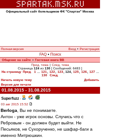
Официальный сайт болельщиков ФК "Спартак" Москва
Полная версия
Вход
•
Регистрация
FAQ
•
Поиск
Общение на сайте
Гостевая книга ВВ
»
Пред. тема
|
След. тема
Страница
124
из
130
[ Сообщений: 6483 ]
На страницу
Пред.
1
...
121
,
122
,
123
,
124
,
125
,
126
,
127
...
130
След.
Начать новую тему
Добавить
Версия для печати
01.08.2015 - 31.08.2015
Superfuzz
-
03 авг 2015 15:52
Berloga
, Вы не понимаете.
Антон - уже игрок основы. Случись что с
Ребровым - он должен будет выйти. Не
Песьяков, не Сухорученко, не шафар-баги а
именно Митрюшкин.