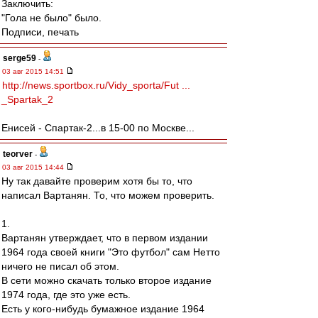
Заключить:
"Гола не было" было.
Подписи, печать
serge59
-
03 авг 2015 14:51
http://news.sportbox.ru/Vidy_sporta/Fut ...
_Spartak_2
Енисей - Спартак-2...в 15-00 по Москве...
teorver
-
03 авг 2015 14:44
Ну так давайте проверим хотя бы то, что
написал Вартанян. То, что можем проверить.
1.
Вартанян утверждает, что в первом издании
1964 года своей книги "Это футбол" сам Нетто
ничего не писал об этом.
В сети можно скачать только второе издание
1974 года, где это уже есть.
Есть у кого-нибудь бумажное издание 1964