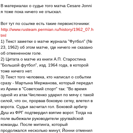
В материалах о судье того матча Cesare Jonni
я тоже пока ничего не отыскал.
Вот тут по ссылке есть такие первоисточники:
http://www.rusteam.permian.ru/history/1962_07.h
tml
1) Текст заметки о матче журнала "Футбол" (№
23, 1962) об этом матче, где ничего не сказано
об отмененном голе.
2) Цитата о матче из книги А.П. Старостина
"Большой футбол", изд. 1964 года, в которой
тоже ничего нет.
3) Текст того человека, кто написал о событии
сразу - Мартына Мержанова, который передал
из Арики в "Советский спорт" так: "Во время
одной из атак Численко ударил по мячу с такой
силой, что он, прорвав боковую сетку, влетел в
ворота. Судья засчитал гол. Боковой арбитр
Душ из ФРГ подтвердил взятие ворот. Тогда на
поле выбежали руководители уругвайской
команды. После митинга, который
продолжался несколько минут, Йонни отменил