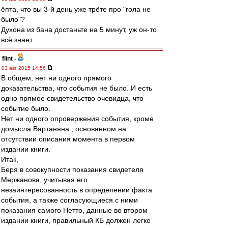
ёпта, что вы 3-й день уже трёте про "гола не
было"?
Духона из бана достаньте на 5 минут, уж он-то
всё знает...
flint
-
03 авг 2015 14:56
В общем, нет ни одного прямого
доказательства, что события не было. И есть
одно прямое свидетельство очевидца, что
событие было.
Нет ни одного опровержения события, кроме
домысла Вартаняна , основанном на
отсутствии описания момента в первом
издании книги.
Итак,
Беря в совокупности показания свидетеля
Мержанова, учитывая его
незаинтересованность в определении факта
события, а также согласующиеся с ними
показания самого Нетто, данные во втором
издании книги, правильный КБ должен легко