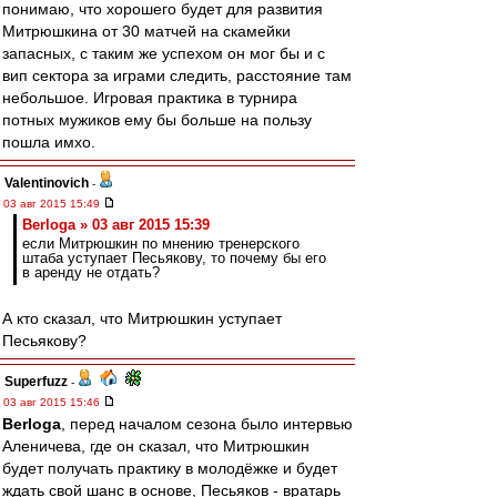
понимаю, что хорошего будет для развития
Митрюшкина от 30 матчей на скамейки
запасных, с таким же успехом он мог бы и с
вип сектора за играми следить, расстояние там
небольшое. Игровая практика в турнира
потных мужиков ему бы больше на пользу
пошла имхо.
Valentinovich
-
03 авг 2015 15:49
Berloga » 03 авг 2015 15:39
если Митрюшкин по мнению тренерского
штаба уступает Песьякову, то почему бы его
в аренду не отдать?
А кто сказал, что Митрюшкин уступает
Песьякову?
Superfuzz
-
03 авг 2015 15:46
Berloga
, перед началом сезона было интервью
Аленичева, где он сказал, что Митрюшкин
будет получать практику в молодёжке и будет
ждать свой шанс в основе, Песьяков - вратарь