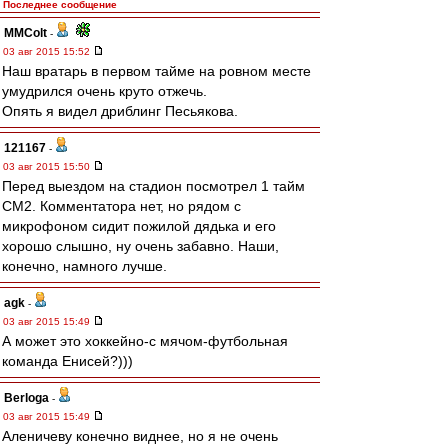
Последнее сообщение
MMColt
-
03 авг 2015 15:52
Наш вратарь в первом тайме на ровном месте
умудрился очень круто отжечь.
Опять я видел дриблинг Песьякова.
121167
-
03 авг 2015 15:50
Перед выездом на стадион посмотрел 1 тайм
СМ2. Комментатора нет, но рядом с
микрофоном сидит пожилой дядька и его
хорошо слышно, ну очень забавно. Наши,
конечно, намного лучше.
agk
-
03 авг 2015 15:49
А может это хоккейно-с мячом-футбольная
команда Енисей?)))
Berloga
-
03 авг 2015 15:49
Аленичеву конечно виднее, но я не очень