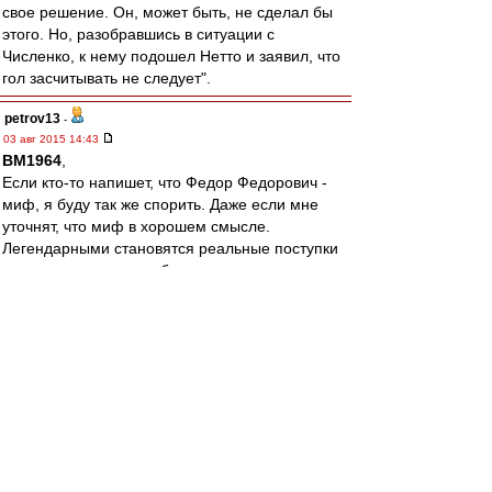
свое решение. Он, может быть, не сделал бы
этого. Но, разобравшись в ситуации с
Численко, к нему подошел Нетто и заявил, что
гол засчитывать не следует".
petrov13
-
03 авг 2015 14:43
BM1964
,
Если кто-то напишет, что Федор Федорович -
миф, я буду так же спорить. Даже если мне
уточнят, что миф в хорошем смысле.
Легендарными становятся реальные поступки
и люди потому что выбиваются из
равномерного и однообразного течения жизни.
Но от этого они не перестают быть реальными.
Я кстати не отрицаю мифы в принципе.
Например мне нравится миф про книгу
Джованьоли, хоть я и склонен думать,что это
название Патриарх вынашивал зодолго до. Но
это как раз красивая истрия. И ей не
обязательно быть реальной.
А вот гола реально не было. И да, я считаю,
что Нетто не мог преукрасить. Не тот человек.