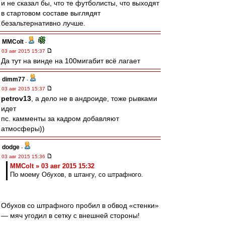
и не сказал бы, что те футболисты, что выходят
в стартовом составе выглядят
безальтернативно лучше.
MMColt
-
03 авг 2015 15:37
Да тут на винде на 100мигабит всё лагает
dimm77
-
03 авг 2015 15:37
petrov13
, а дело не в андроиде, тоже рывками
идет
пс. камменты за кадром добавляют
атмосферы))
dodge
-
03 авг 2015 15:36
MMColt » 03 авг 2015 15:32
По моему Обухов, в штангу, со штрафного.
Обухов со штрафного пробил в обвод «стенки»
— мяч угодил в сетку с внешней стороны!