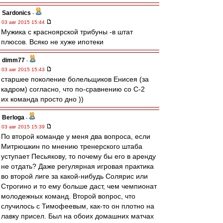
Sardonics
-
03 авг 2015 15:44
Мужика с красноярской трибуны -в штат
плюсов. Всяко не хуже ипотеки
dimm77
-
03 авг 2015 15:43
старшее поколение болельщиков Енисея (за
кадром) согласно, что по-сравнению со С-2
их команда просто дно ))
Berloga
-
03 авг 2015 15:39
По второй команде у меня два вопроса, если
Митрюшкин по мнению тренерского штаба
уступает Песьякову, то почему бы его в аренду
не отдать? Даже регулярная игровая практика
во второй лиге за какой-нибудь Солярис или
Строгино и то ему больше даст, чем чемпионат
молодежных команд. Второй вопрос, что
случилось с Тимофеевым, как-то он плотно на
лавку присел. Был на обоих домашних матчах