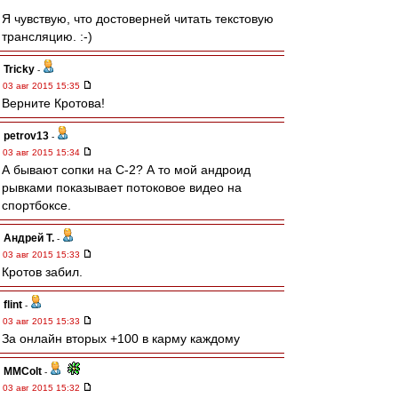
Я чувствую, что достоверней читать текстовую
трансляцию. :-)
Tricky
-
03 авг 2015 15:35
Верните Кротова!
petrov13
-
03 авг 2015 15:34
А бывают сопки на С-2? А то мой андроид
рывками показывает потоковое видео на
спортбоксе.
Андрей Т.
-
03 авг 2015 15:33
Кротов забил.
flint
-
03 авг 2015 15:33
За онлайн вторых +100 в карму каждому
MMColt
-
03 авг 2015 15:32