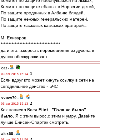
Комитет по защите наебнувшихся на лыжах,
Комитет по защите ебаных в Норвегии детей,
По защите проданных в Албаню блядей,
По защите нежных генеральских матерей,
По защите ласковых кавказких вратарей...
М. Елизаров.
**************************************
да и это...скорость перемещения из духона в
душок обескураживает.
cat
-
03 авг 2015 15:14
Если вдруг кто может кинуть ссылку в сети на
сегодняшнее действо - БЧС
vvovv70
-
03 авг 2015 15:13
Как написал Вася
Flint
..
"Гола не было"
было.
Я с этим вырос,с этим и умру. Давайте
лучше Енисей-Спартак смотреть.
alex68
-
03 авг 2015 14:56