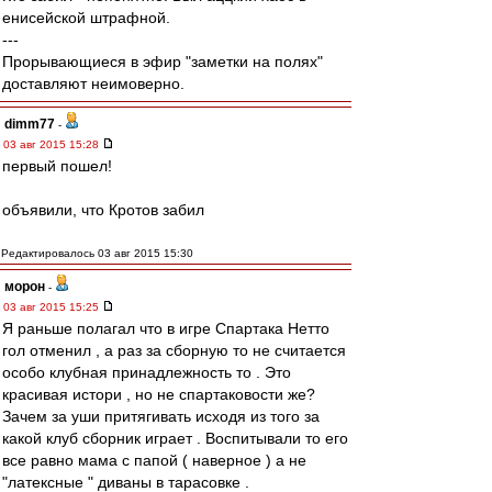
енисейской штрафной.
---
Прорывающиеся в эфир "заметки на полях"
доставляют неимоверно.
dimm77
-
03 авг 2015 15:28
первый пошел!
объявили, что Кротов забил
Редактировалось 03 авг 2015 15:30
морон
-
03 авг 2015 15:25
Я раньше полагал что в игре Спартака Нетто
гол отменил , а раз за сборную то не считается
особо клубная принадлежность то . Это
красивая истори , но не спартаковости же?
Зачем за уши притягивать исходя из того за
какой клуб сборник играет . Воспитывали то его
все равно мама с папой ( наверное ) а не
"латексные " диваны в тарасовке .