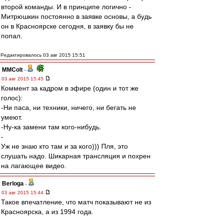
второй команды. И в принципе логично -
Митрюшкин постоянно в заявке основы, а будь
он в Красноярске сегодня, в заявку бы не
попал.
Редактировалось 03 авг 2015 15:51
MMColt
-
03 авг 2015 15:45
Коммент за кадром в эфире (один и тот же
голос):
-Ни паса, ни техники, ничего, ни бегать не
умеют.
-Ну-ка замени там кого-нибудь.
-
Уж не знаю кто там и за кого))) Пля, это
слушать надо. Шикарная трансляция и похрен
на лагающее видео.
Berloga
-
03 авг 2015 15:44
Такое впечатление, что матч показывают не из
Красноярска, а из 1994 года.