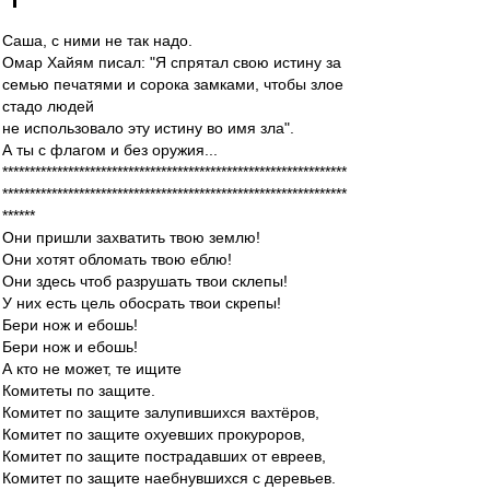
Саша, с ними не так надо.
Омар Хайям писал: "Я спрятал свою истину за
семью печатями и сорока замками, чтобы злое
стадо людей
не использовало эту истину во имя зла".
А ты с флагом и без оружия...
***************************************************************
***************************************************************
******
Они пришли захватить твою землю!
Они хотят обломать твою еблю!
Они здесь чтоб разрушать твои склепы!
У них есть цель обосрать твои скрепы!
Бери нож и ебошь!
Бери нож и ебошь!
А кто не может, те ищите
Комитеты по защите.
Комитет по защите залупившихся вахтёров,
Комитет по защите охуевших прокуроров,
Комитет по защите пострадавших от евреев,
Комитет по защите наебнувшихся с деревьев.