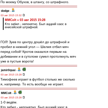
По моему Обухов, в штангу, со штрафного.
dodge
-
03 авг 2015 15:32
MMColt » 03 авг 2015 15:28
Кто забил - непонятно. Был аццкий хаос в
енисейской штрафной.
ГОЛ! Зуев по центру дошёл до штрафной и
пробил в нижний угол — Шелия отбил мяч
перед собой! Кротов оказался первым на
добивании и в сутолоке сумел протолкнуть мяч
уже в пустые ворота!
jamir0quai
-
03 авг 2015 15:28
Тимофеев играет в футбол столько же сколько
я, например. То есть вообще не играет.
MMColt
-
03 авг 2015 15:28
1-0 ведём.
Кто забил - непонятно. Был аццкий хаос в