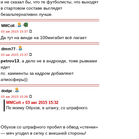
и не сказал бы, что те футболисты, что выходят
в стартовом составе выглядят
безальтернативно лучше.
MMColt
-
03 авг 2015 15:37
Да тут на винде на 100мигабит всё лагает
dimm77
-
03 авг 2015 15:37
petrov13
, а дело не в андроиде, тоже рывками
идет
пс. камменты за кадром добавляют
атмосферы))
dodge
-
03 авг 2015 15:36
MMColt » 03 авг 2015 15:32
По моему Обухов, в штангу, со штрафного.
Обухов со штрафного пробил в обвод «стенки»
— мяч угодил в сетку с внешней стороны!