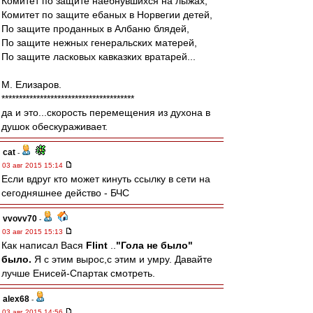
Комитет по защите наебнувшихся на лыжах,
Комитет по защите ебаных в Норвегии детей,
По защите проданных в Албаню блядей,
По защите нежных генеральских матерей,
По защите ласковых кавказких вратарей...
М. Елизаров.
**************************************
да и это...скорость перемещения из духона в
душок обескураживает.
cat
-
03 авг 2015 15:14
Если вдруг кто может кинуть ссылку в сети на
сегодняшнее действо - БЧС
vvovv70
-
03 авг 2015 15:13
Как написал Вася
Flint
..
"Гола не было"
было.
Я с этим вырос,с этим и умру. Давайте
лучше Енисей-Спартак смотреть.
alex68
-
03 авг 2015 14:56