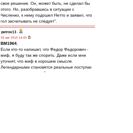
свое решение. Он, может быть, не сделал бы
этого. Но, разобравшись в ситуации с
Численко, к нему подошел Нетто и заявил, что
гол засчитывать не следует".
petrov13
-
03 авг 2015 14:43
BM1964
,
Если кто-то напишет, что Федор Федорович -
миф, я буду так же спорить. Даже если мне
уточнят, что миф в хорошем смысле.
Легендарными становятся реальные поступки
и люди потому что выбиваются из
равномерного и однообразного течения жизни.
Но от этого они не перестают быть реальными.
Я кстати не отрицаю мифы в принципе.
Например мне нравится миф про книгу
Джованьоли, хоть я и склонен думать,что это
название Патриарх вынашивал зодолго до. Но
это как раз красивая истрия. И ей не
обязательно быть реальной.
А вот гола реально не было. И да, я считаю,
что Нетто не мог преукрасить. Не тот человек.