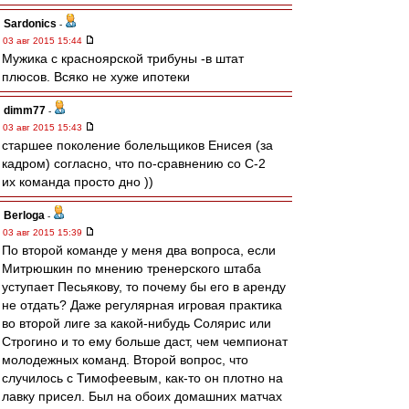
Sardonics
-
03 авг 2015 15:44
Мужика с красноярской трибуны -в штат
плюсов. Всяко не хуже ипотеки
dimm77
-
03 авг 2015 15:43
старшее поколение болельщиков Енисея (за
кадром) согласно, что по-сравнению со С-2
их команда просто дно ))
Berloga
-
03 авг 2015 15:39
По второй команде у меня два вопроса, если
Митрюшкин по мнению тренерского штаба
уступает Песьякову, то почему бы его в аренду
не отдать? Даже регулярная игровая практика
во второй лиге за какой-нибудь Солярис или
Строгино и то ему больше даст, чем чемпионат
молодежных команд. Второй вопрос, что
случилось с Тимофеевым, как-то он плотно на
лавку присел. Был на обоих домашних матчах