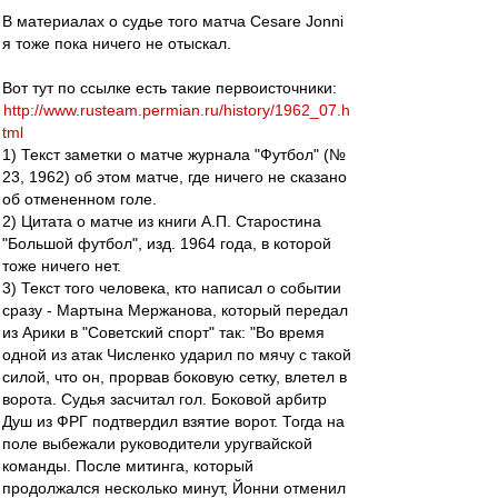
В материалах о судье того матча Cesare Jonni
я тоже пока ничего не отыскал.
Вот тут по ссылке есть такие первоисточники:
http://www.rusteam.permian.ru/history/1962_07.h
tml
1) Текст заметки о матче журнала "Футбол" (№
23, 1962) об этом матче, где ничего не сказано
об отмененном голе.
2) Цитата о матче из книги А.П. Старостина
"Большой футбол", изд. 1964 года, в которой
тоже ничего нет.
3) Текст того человека, кто написал о событии
сразу - Мартына Мержанова, который передал
из Арики в "Советский спорт" так: "Во время
одной из атак Численко ударил по мячу с такой
силой, что он, прорвав боковую сетку, влетел в
ворота. Судья засчитал гол. Боковой арбитр
Душ из ФРГ подтвердил взятие ворот. Тогда на
поле выбежали руководители уругвайской
команды. После митинга, который
продолжался несколько минут, Йонни отменил