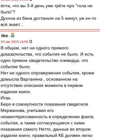
ёпта, что вы 3-й день уже трёте про "гола не
было"?
Духона из бана достаньте на 5 минут, уж он-то
всё знает...
flint
-
03 авг 2015 14:56
В общем, нет ни одного прямого
доказательства, что события не было. И есть
одно прямое свидетельство очевидца, что
событие было.
Нет ни одного опровержения события, кроме
домысла Вартаняна , основанном на
отсутствии описания момента в первом
издании книги.
Итак,
Беря в совокупности показания свидетеля
Мержанова, учитывая его
незаинтересованность в определении факта
события, а также согласующиеся с ними
показания самого Нетто, данные во втором
издании книги, правильный КБ должен легко