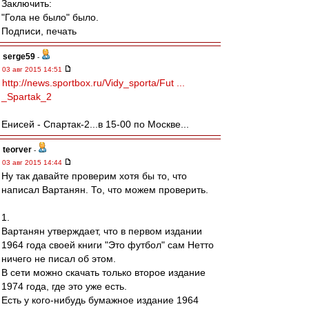
Заключить:
"Гола не было" было.
Подписи, печать
serge59
-
03 авг 2015 14:51
http://news.sportbox.ru/Vidy_sporta/Fut ...
_Spartak_2
Енисей - Спартак-2...в 15-00 по Москве...
teorver
-
03 авг 2015 14:44
Ну так давайте проверим хотя бы то, что
написал Вартанян. То, что можем проверить.
1.
Вартанян утверждает, что в первом издании
1964 года своей книги "Это футбол" сам Нетто
ничего не писал об этом.
В сети можно скачать только второе издание
1974 года, где это уже есть.
Есть у кого-нибудь бумажное издание 1964