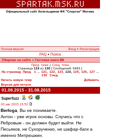
Официальный сайт болельщиков ФК "Спартак" Москва
Полная версия
Вход
•
Регистрация
FAQ
•
Поиск
Общение на сайте
Гостевая книга ВВ
»
Пред. тема
|
След. тема
Страница
124
из
130
[ Сообщений: 6483 ]
На страницу
Пред.
1
...
121
,
122
,
123
,
124
,
125
,
126
,
127
...
130
След.
Начать новую тему
Добавить
Версия для печати
01.08.2015 - 31.08.2015
Superfuzz
-
03 авг 2015 15:52
Berloga
, Вы не понимаете.
Антон - уже игрок основы. Случись что с
Ребровым - он должен будет выйти. Не
Песьяков, не Сухорученко, не шафар-баги а
именно Митрюшкин.