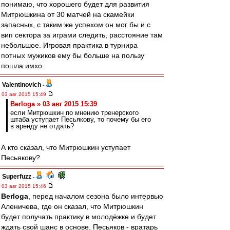
понимаю, что хорошего будет для развития
Митрюшкина от 30 матчей на скамейки
запасных, с таким же успехом он мог бы и с
вип сектора за играми следить, расстояние там
небольшое. Игровая практика в турнира
потных мужиков ему бы больше на пользу
пошла имхо.
Valentinovich
-
03 авг 2015 15:49
Berloga » 03 авг 2015 15:39
если Митрюшкин по мнению тренерского
штаба уступает Песьякову, то почему бы его
в аренду не отдать?
А кто сказал, что Митрюшкин уступает
Песьякову?
Superfuzz
-
03 авг 2015 15:46
Berloga
, перед началом сезона было интервью
Аленичева, где он сказал, что Митрюшкин
будет получать практику в молодёжке и будет
ждать свой шанс в основе, Песьяков - вратарь