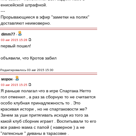
енисейской штрафной.
---
Прорывающиеся в эфир "заметки на полях"
доставляют неимоверно.
dimm77
-
03 авг 2015 15:28
первый пошел!
объявили, что Кротов забил
Редактировалось 03 авг 2015 15:30
морон
-
03 авг 2015 15:25
Я раньше полагал что в игре Спартака Нетто
гол отменил , а раз за сборную то не считается
особо клубная принадлежность то . Это
красивая истори , но не спартаковости же?
Зачем за уши притягивать исходя из того за
какой клуб сборник играет . Воспитывали то его
все равно мама с папой ( наверное ) а не
"латексные " диваны в тарасовке .