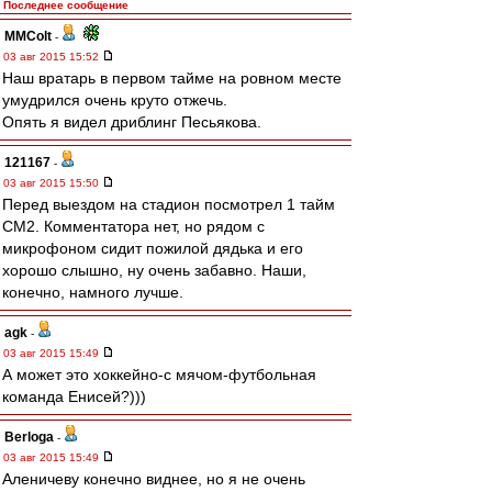
Последнее сообщение
MMColt
-
03 авг 2015 15:52
Наш вратарь в первом тайме на ровном месте
умудрился очень круто отжечь.
Опять я видел дриблинг Песьякова.
121167
-
03 авг 2015 15:50
Перед выездом на стадион посмотрел 1 тайм
СМ2. Комментатора нет, но рядом с
микрофоном сидит пожилой дядька и его
хорошо слышно, ну очень забавно. Наши,
конечно, намного лучше.
agk
-
03 авг 2015 15:49
А может это хоккейно-с мячом-футбольная
команда Енисей?)))
Berloga
-
03 авг 2015 15:49
Аленичеву конечно виднее, но я не очень