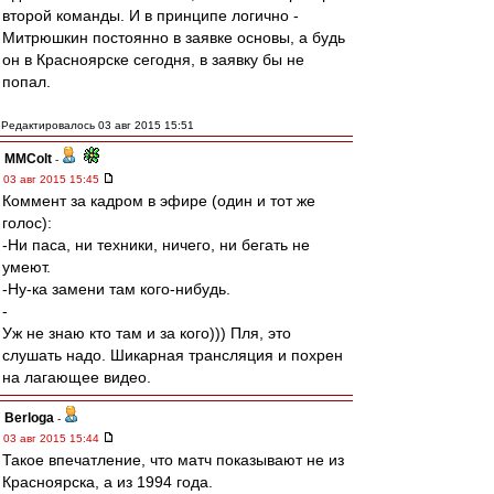
второй команды. И в принципе логично -
Митрюшкин постоянно в заявке основы, а будь
он в Красноярске сегодня, в заявку бы не
попал.
Редактировалось 03 авг 2015 15:51
MMColt
-
03 авг 2015 15:45
Коммент за кадром в эфире (один и тот же
голос):
-Ни паса, ни техники, ничего, ни бегать не
умеют.
-Ну-ка замени там кого-нибудь.
-
Уж не знаю кто там и за кого))) Пля, это
слушать надо. Шикарная трансляция и похрен
на лагающее видео.
Berloga
-
03 авг 2015 15:44
Такое впечатление, что матч показывают не из
Красноярска, а из 1994 года.