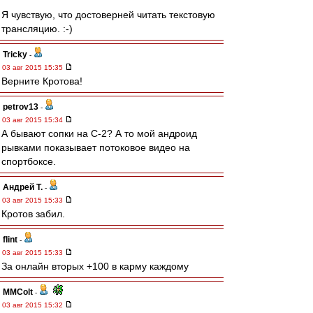
Я чувствую, что достоверней читать текстовую
трансляцию. :-)
Tricky
-
03 авг 2015 15:35
Верните Кротова!
petrov13
-
03 авг 2015 15:34
А бывают сопки на С-2? А то мой андроид
рывками показывает потоковое видео на
спортбоксе.
Андрей Т.
-
03 авг 2015 15:33
Кротов забил.
flint
-
03 авг 2015 15:33
За онлайн вторых +100 в карму каждому
MMColt
-
03 авг 2015 15:32