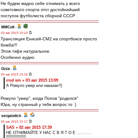
Не будем жадно себе отнимать у всего
советсвкого спорта этот достойнейший
поступок футболиста сборной СССР .
MMColt
-
03 авг 2015 15:23
Трансляция Енисей-СМ2 на спортбоксе просто
бомба!!!
Этож тэфи натуральное.
Особенно аудио.
Gzza
-
03 авг 2015 15:19
irod sm » 03 авг 2015 13:09
А Ромуло умер или наказан?)
Ромуло "умер", когда Попов "родился"
Юра, ну странный у тебя вопрос то :)
sergatolich
-
03 авг 2015 15:17
SAS » 02 авг 2015 17:39
НЕ ОТНИМАЙТЕ У НАС С В Я Т О Е ............
!!!!!!!!!!!!!!!!