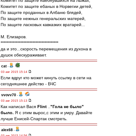
Комитет по защите наебнувшихся на лыжах,
Комитет по защите ебаных в Норвегии детей,
По защите проданных в Албаню блядей,
По защите нежных генеральских матерей,
По защите ласковых кавказких вратарей...
М. Елизаров.
**************************************
да и это...скорость перемещения из духона в
душок обескураживает.
cat
-
03 авг 2015 15:14
Если вдруг кто может кинуть ссылку в сети на
сегодняшнее действо - БЧС
vvovv70
-
03 авг 2015 15:13
Как написал Вася
Flint
..
"Гола не было"
было.
Я с этим вырос,с этим и умру. Давайте
лучше Енисей-Спартак смотреть.
alex68
-
03 авг 2015 14:56