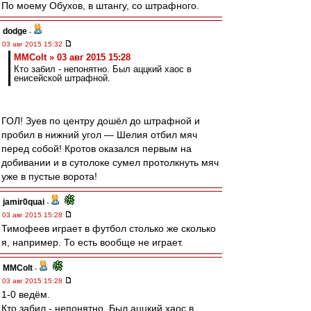
По моему Обухов, в штангу, со штрафного.
dodge
-
03 авг 2015 15:32
MMColt » 03 авг 2015 15:28
Кто забил - непонятно. Был аццкий хаос в
енисейской штрафной.
ГОЛ! Зуев по центру дошёл до штрафной и
пробил в нижний угол — Шелия отбил мяч
перед собой! Кротов оказался первым на
добивании и в сутолоке сумел протолкнуть мяч
уже в пустые ворота!
jamir0quai
-
03 авг 2015 15:28
Тимофеев играет в футбол столько же сколько
я, например. То есть вообще не играет.
MMColt
-
03 авг 2015 15:28
1-0 ведём.
Кто забил - непонятно. Был аццкий хаос в