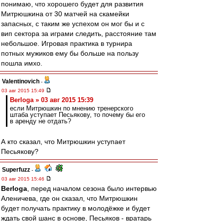
понимаю, что хорошего будет для развития
Митрюшкина от 30 матчей на скамейки
запасных, с таким же успехом он мог бы и с
вип сектора за играми следить, расстояние там
небольшое. Игровая практика в турнира
потных мужиков ему бы больше на пользу
пошла имхо.
Valentinovich
-
03 авг 2015 15:49
Berloga » 03 авг 2015 15:39
если Митрюшкин по мнению тренерского
штаба уступает Песьякову, то почему бы его
в аренду не отдать?
А кто сказал, что Митрюшкин уступает
Песьякову?
Superfuzz
-
03 авг 2015 15:46
Berloga
, перед началом сезона было интервью
Аленичева, где он сказал, что Митрюшкин
будет получать практику в молодёжке и будет
ждать свой шанс в основе, Песьяков - вратарь