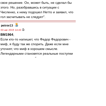
свое решение. Он, может быть, не сделал бы
этого. Но, разобравшись в ситуации с
Численко, к нему подошел Нетто и заявил, что
гол засчитывать не следует".
petrov13
-
03 авг 2015 14:43
BM1964
,
Если кто-то напишет, что Федор Федорович -
миф, я буду так же спорить. Даже если мне
уточнят, что миф в хорошем смысле.
Легендарными становятся реальные поступки
и люди потому что выбиваются из
равномерного и однообразного течения жизни.
Но от этого они не перестают быть реальными.
Я кстати не отрицаю мифы в принципе.
Например мне нравится миф про книгу
Джованьоли, хоть я и склонен думать,что это
название Патриарх вынашивал зодолго до. Но
это как раз красивая истрия. И ей не
обязательно быть реальной.
А вот гола реально не было. И да, я считаю,
что Нетто не мог преукрасить. Не тот человек.