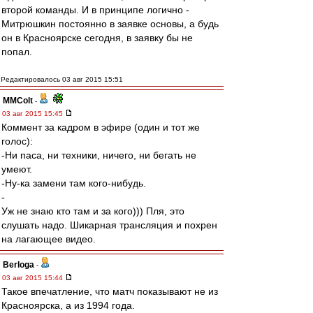
второй команды. И в принципе логично -
Митрюшкин постоянно в заявке основы, а будь
он в Красноярске сегодня, в заявку бы не
попал.
Редактировалось 03 авг 2015 15:51
MMColt
-
03 авг 2015 15:45
Коммент за кадром в эфире (один и тот же
голос):
-Ни паса, ни техники, ничего, ни бегать не
умеют.
-Ну-ка замени там кого-нибудь.
-
Уж не знаю кто там и за кого))) Пля, это
слушать надо. Шикарная трансляция и похрен
на лагающее видео.
Berloga
-
03 авг 2015 15:44
Такое впечатление, что матч показывают не из
Красноярска, а из 1994 года.