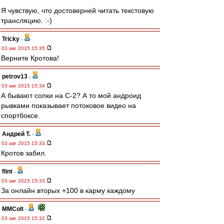
Я чувствую, что достоверней читать текстовую
трансляцию. :-)
Tricky
-
03 авг 2015 15:35
Верните Кротова!
petrov13
-
03 авг 2015 15:34
А бывают сопки на С-2? А то мой андроид
рывками показывает потоковое видео на
спортбоксе.
Андрей Т.
-
03 авг 2015 15:33
Кротов забил.
flint
-
03 авг 2015 15:33
За онлайн вторых +100 в карму каждому
MMColt
-
03 авг 2015 15:32