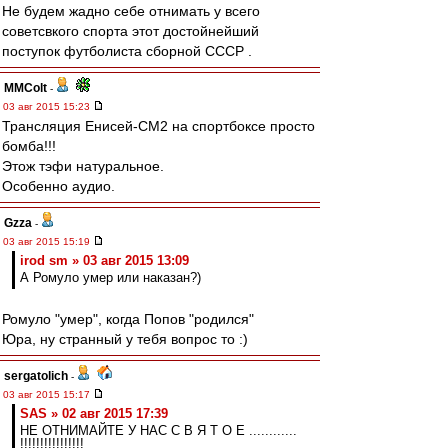
Не будем жадно себе отнимать у всего
советсвкого спорта этот достойнейший
поступок футболиста сборной СССР .
MMColt
-
03 авг 2015 15:23
Трансляция Енисей-СМ2 на спортбоксе просто
бомба!!!
Этож тэфи натуральное.
Особенно аудио.
Gzza
-
03 авг 2015 15:19
irod sm » 03 авг 2015 13:09
А Ромуло умер или наказан?)
Ромуло "умер", когда Попов "родился"
Юра, ну странный у тебя вопрос то :)
sergatolich
-
03 авг 2015 15:17
SAS » 02 авг 2015 17:39
НЕ ОТНИМАЙТЕ У НАС С В Я Т О Е ............
!!!!!!!!!!!!!!!!