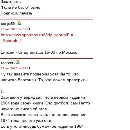
Заключить:
"Гола не было" было.
Подписи, печать
serge59
-
03 авг 2015 14:51
http://news.sportbox.ru/Vidy_sporta/Fut ...
_Spartak_2
Енисей - Спартак-2...в 15-00 по Москве...
teorver
-
03 авг 2015 14:44
Ну так давайте проверим хотя бы то, что
написал Вартанян. То, что можем проверить.
1.
Вартанян утверждает, что в первом издании
1964 года своей книги "Это футбол" сам Нетто
ничего не писал об этом.
В сети можно скачать только второе издание
1974 года, где это уже есть.
Есть у кого-нибудь бумажное издание 1964