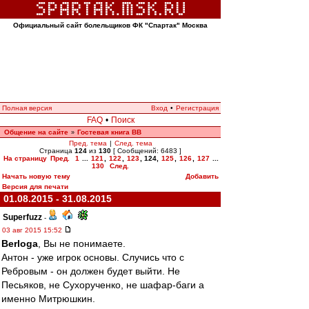
Официальный сайт болельщиков ФК "Спартак" Москва
Полная версия
Вход
•
Регистрация
FAQ
•
Поиск
Общение на сайте
Гостевая книга ВВ
»
Пред. тема
|
След. тема
Страница
124
из
130
[ Сообщений: 6483 ]
На страницу
Пред.
1
...
121
,
122
,
123
,
124
,
125
,
126
,
127
...
130
След.
Начать новую тему
Добавить
Версия для печати
01.08.2015 - 31.08.2015
Superfuzz
-
03 авг 2015 15:52
Berloga
, Вы не понимаете.
Антон - уже игрок основы. Случись что с
Ребровым - он должен будет выйти. Не
Песьяков, не Сухорученко, не шафар-баги а
именно Митрюшкин.