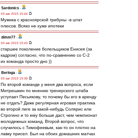
Sardonics
-
03 авг 2015 15:44
Мужика с красноярской трибуны -в штат
плюсов. Всяко не хуже ипотеки
dimm77
-
03 авг 2015 15:43
старшее поколение болельщиков Енисея (за
кадром) согласно, что по-сравнению со С-2
их команда просто дно ))
Berloga
-
03 авг 2015 15:39
По второй команде у меня два вопроса, если
Митрюшкин по мнению тренерского штаба
уступает Песьякову, то почему бы его в аренду
не отдать? Даже регулярная игровая практика
во второй лиге за какой-нибудь Солярис или
Строгино и то ему больше даст, чем чемпионат
молодежных команд. Второй вопрос, что
случилось с Тимофеевым, как-то он плотно на
лавку присел. Был на обоих домашних матчах