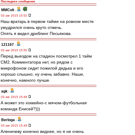
Последнее сообщение
MMColt
-
03 авг 2015 15:52
Наш вратарь в первом тайме на ровном месте
умудрился очень круто отжечь.
Опять я видел дриблинг Песьякова.
121167
-
03 авг 2015 15:50
Перед выездом на стадион посмотрел 1 тайм
СМ2. Комментатора нет, но рядом с
микрофоном сидит пожилой дядька и его
хорошо слышно, ну очень забавно. Наши,
конечно, намного лучше.
agk
-
03 авг 2015 15:49
А может это хоккейно-с мячом-футбольная
команда Енисей?)))
Berloga
-
03 авг 2015 15:49
Аленичеву конечно виднее, но я не очень