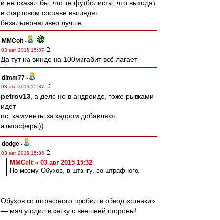
и не сказал бы, что те футболисты, что выходят
в стартовом составе выглядят
безальтернативно лучше.
MMColt
-
03 авг 2015 15:37
Да тут на винде на 100мигабит всё лагает
dimm77
-
03 авг 2015 15:37
petrov13
, а дело не в андроиде, тоже рывками
идет
пс. камменты за кадром добавляют
атмосферы))
dodge
-
03 авг 2015 15:36
MMColt » 03 авг 2015 15:32
По моему Обухов, в штангу, со штрафного.
Обухов со штрафного пробил в обвод «стенки»
— мяч угодил в сетку с внешней стороны!