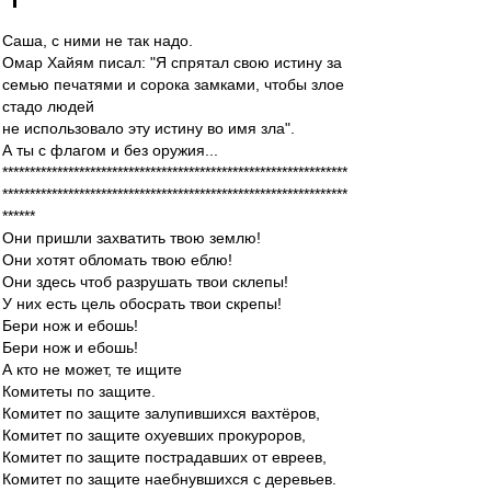
Саша, с ними не так надо.
Омар Хайям писал: "Я спрятал свою истину за
семью печатями и сорока замками, чтобы злое
стадо людей
не использовало эту истину во имя зла".
А ты с флагом и без оружия...
***************************************************************
***************************************************************
******
Они пришли захватить твою землю!
Они хотят обломать твою еблю!
Они здесь чтоб разрушать твои склепы!
У них есть цель обосрать твои скрепы!
Бери нож и ебошь!
Бери нож и ебошь!
А кто не может, те ищите
Комитеты по защите.
Комитет по защите залупившихся вахтёров,
Комитет по защите охуевших прокуроров,
Комитет по защите пострадавших от евреев,
Комитет по защите наебнувшихся с деревьев.