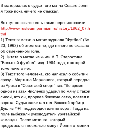
В материалах о судье того матча Cesare Jonni
я тоже пока ничего не отыскал.
Вот тут по ссылке есть такие первоисточники:
http://www.rusteam.permian.ru/history/1962_07.h
tml
1) Текст заметки о матче журнала "Футбол" (№
23, 1962) об этом матче, где ничего не сказано
об отмененном голе.
2) Цитата о матче из книги А.П. Старостина
"Большой футбол", изд. 1964 года, в которой
тоже ничего нет.
3) Текст того человека, кто написал о событии
сразу - Мартына Мержанова, который передал
из Арики в "Советский спорт" так: "Во время
одной из атак Численко ударил по мячу с такой
силой, что он, прорвав боковую сетку, влетел в
ворота. Судья засчитал гол. Боковой арбитр
Душ из ФРГ подтвердил взятие ворот. Тогда на
поле выбежали руководители уругвайской
команды. После митинга, который
продолжался несколько минут, Йонни отменил