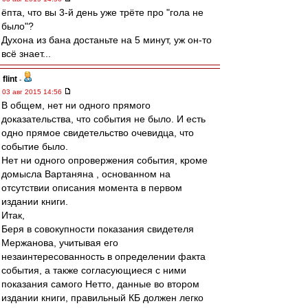
ёпта, что вы 3-й день уже трёте про "гола не
было"?
Духона из бана достаньте на 5 минут, уж он-то
всё знает...
flint
-
03 авг 2015 14:56
В общем, нет ни одного прямого
доказательства, что события не было. И есть
одно прямое свидетельство очевидца, что
событие было.
Нет ни одного опровержения события, кроме
домысла Вартаняна , основанном на
отсутствии описания момента в первом
издании книги.
Итак,
Беря в совокупности показания свидетеля
Мержанова, учитывая его
незаинтересованность в определении факта
события, а также согласующиеся с ними
показания самого Нетто, данные во втором
издании книги, правильный КБ должен легко