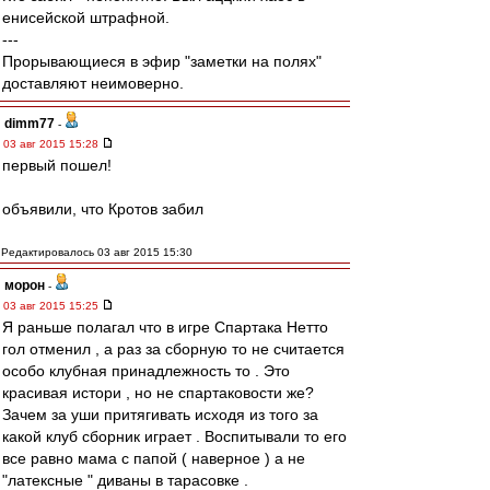
енисейской штрафной.
---
Прорывающиеся в эфир "заметки на полях"
доставляют неимоверно.
dimm77
-
03 авг 2015 15:28
первый пошел!
объявили, что Кротов забил
Редактировалось 03 авг 2015 15:30
морон
-
03 авг 2015 15:25
Я раньше полагал что в игре Спартака Нетто
гол отменил , а раз за сборную то не считается
особо клубная принадлежность то . Это
красивая истори , но не спартаковости же?
Зачем за уши притягивать исходя из того за
какой клуб сборник играет . Воспитывали то его
все равно мама с папой ( наверное ) а не
"латексные " диваны в тарасовке .