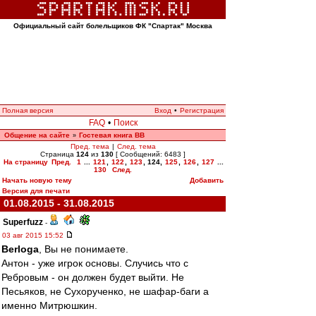
Официальный сайт болельщиков ФК "Спартак" Москва
Полная версия
Вход
•
Регистрация
FAQ
•
Поиск
Общение на сайте
Гостевая книга ВВ
»
Пред. тема
|
След. тема
Страница
124
из
130
[ Сообщений: 6483 ]
На страницу
Пред.
1
...
121
,
122
,
123
,
124
,
125
,
126
,
127
...
130
След.
Начать новую тему
Добавить
Версия для печати
01.08.2015 - 31.08.2015
Superfuzz
-
03 авг 2015 15:52
Berloga
, Вы не понимаете.
Антон - уже игрок основы. Случись что с
Ребровым - он должен будет выйти. Не
Песьяков, не Сухорученко, не шафар-баги а
именно Митрюшкин.