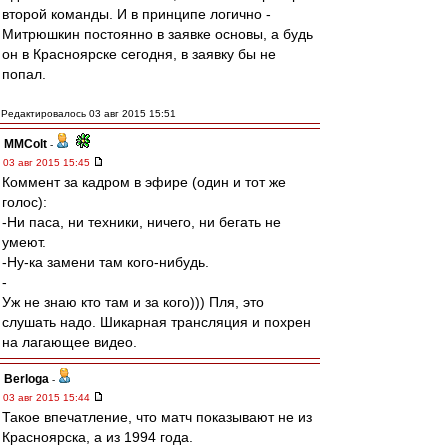
второй команды. И в принципе логично -
Митрюшкин постоянно в заявке основы, а будь
он в Красноярске сегодня, в заявку бы не
попал.
Редактировалось 03 авг 2015 15:51
MMColt
-
03 авг 2015 15:45
Коммент за кадром в эфире (один и тот же
голос):
-Ни паса, ни техники, ничего, ни бегать не
умеют.
-Ну-ка замени там кого-нибудь.
-
Уж не знаю кто там и за кого))) Пля, это
слушать надо. Шикарная трансляция и похрен
на лагающее видео.
Berloga
-
03 авг 2015 15:44
Такое впечатление, что матч показывают не из
Красноярска, а из 1994 года.