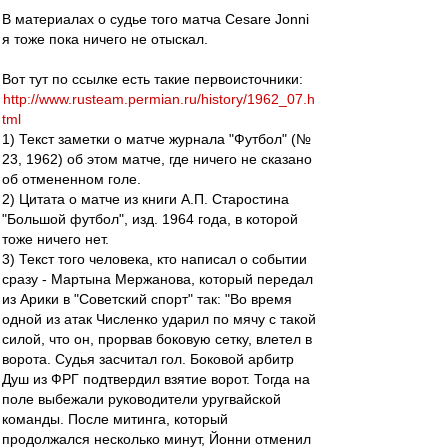
В материалах о судье того матча Cesare Jonni
я тоже пока ничего не отыскал.
Вот тут по ссылке есть такие первоисточники:
http://www.rusteam.permian.ru/history/1962_07.h
tml
1) Текст заметки о матче журнала "Футбол" (№
23, 1962) об этом матче, где ничего не сказано
об отмененном голе.
2) Цитата о матче из книги А.П. Старостина
"Большой футбол", изд. 1964 года, в которой
тоже ничего нет.
3) Текст того человека, кто написал о событии
сразу - Мартына Мержанова, который передал
из Арики в "Советский спорт" так: "Во время
одной из атак Численко ударил по мячу с такой
силой, что он, прорвав боковую сетку, влетел в
ворота. Судья засчитал гол. Боковой арбитр
Душ из ФРГ подтвердил взятие ворот. Тогда на
поле выбежали руководители уругвайской
команды. После митинга, который
продолжался несколько минут, Йонни отменил