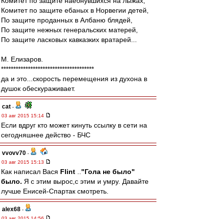
Комитет по защите наебнувшихся на лыжах,
Комитет по защите ебаных в Норвегии детей,
По защите проданных в Албаню блядей,
По защите нежных генеральских матерей,
По защите ласковых кавказких вратарей...
М. Елизаров.
**************************************
да и это...скорость перемещения из духона в
душок обескураживает.
cat
-
03 авг 2015 15:14
Если вдруг кто может кинуть ссылку в сети на
сегодняшнее действо - БЧС
vvovv70
-
03 авг 2015 15:13
Как написал Вася
Flint
..
"Гола не было"
было.
Я с этим вырос,с этим и умру. Давайте
лучше Енисей-Спартак смотреть.
alex68
-
03 авг 2015 14:56