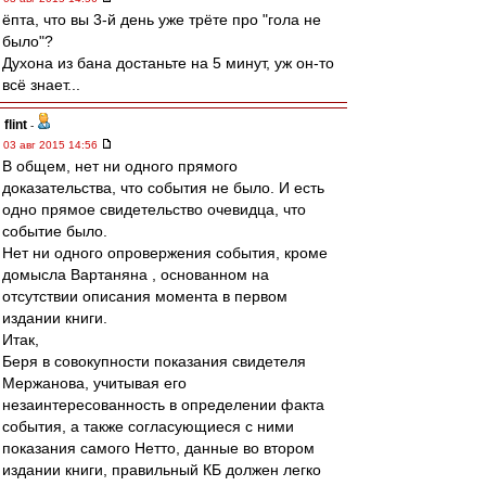
ёпта, что вы 3-й день уже трёте про "гола не
было"?
Духона из бана достаньте на 5 минут, уж он-то
всё знает...
flint
-
03 авг 2015 14:56
В общем, нет ни одного прямого
доказательства, что события не было. И есть
одно прямое свидетельство очевидца, что
событие было.
Нет ни одного опровержения события, кроме
домысла Вартаняна , основанном на
отсутствии описания момента в первом
издании книги.
Итак,
Беря в совокупности показания свидетеля
Мержанова, учитывая его
незаинтересованность в определении факта
события, а также согласующиеся с ними
показания самого Нетто, данные во втором
издании книги, правильный КБ должен легко