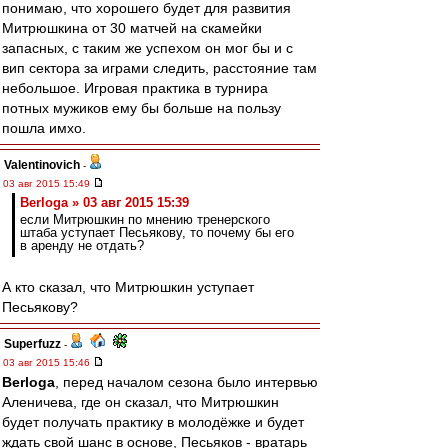
понимаю, что хорошего будет для развития
Митрюшкина от 30 матчей на скамейки
запасных, с таким же успехом он мог бы и с
вип сектора за играми следить, расстояние там
небольшое. Игровая практика в турнира
потных мужиков ему бы больше на пользу
пошла имхо.
Valentinovich
-
03 авг 2015 15:49
Berloga » 03 авг 2015 15:39
если Митрюшкин по мнению тренерского
штаба уступает Песьякову, то почему бы его
в аренду не отдать?
А кто сказал, что Митрюшкин уступает
Песьякову?
Superfuzz
-
03 авг 2015 15:46
Berloga
, перед началом сезона было интервью
Аленичева, где он сказал, что Митрюшкин
будет получать практику в молодёжке и будет
ждать свой шанс в основе, Песьяков - вратарь