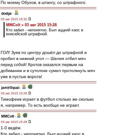
По моему Обухов, в штангу, со штрафного.
dodge
-
03 авг 2015 15:32
MMColt » 03 авг 2015 15:28
Кто забил - непонятно. Был аццкий хаос в
енисейской штрафной.
ГОЛ! Зуев по центру дошёл до штрафной и
пробил в нижний угол — Шелия отбил мяч
перед собой! Кротов оказался первым на
добивании и в сутолоке сумел протолкнуть мяч
уже в пустые ворота!
jamir0quai
-
03 авг 2015 15:28
Тимофеев играет в футбол столько же сколько
я, например. То есть вообще не играет.
MMColt
-
03 авг 2015 15:28
1-0 ведём.
Кто забил - непонятно. Был аццкий хаос в