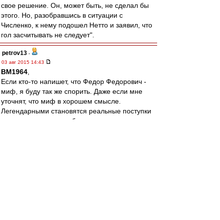
свое решение. Он, может быть, не сделал бы
этого. Но, разобравшись в ситуации с
Численко, к нему подошел Нетто и заявил, что
гол засчитывать не следует".
petrov13
-
03 авг 2015 14:43
BM1964
,
Если кто-то напишет, что Федор Федорович -
миф, я буду так же спорить. Даже если мне
уточнят, что миф в хорошем смысле.
Легендарными становятся реальные поступки
и люди потому что выбиваются из
равномерного и однообразного течения жизни.
Но от этого они не перестают быть реальными.
Я кстати не отрицаю мифы в принципе.
Например мне нравится миф про книгу
Джованьоли, хоть я и склонен думать,что это
название Патриарх вынашивал зодолго до. Но
это как раз красивая истрия. И ей не
обязательно быть реальной.
А вот гола реально не было. И да, я считаю,
что Нетто не мог преукрасить. Не тот человек.