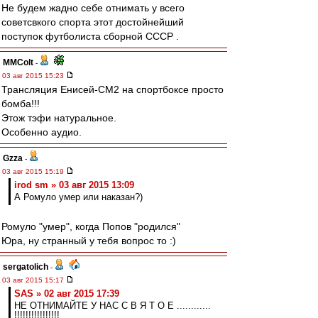
Не будем жадно себе отнимать у всего
советсвкого спорта этот достойнейший
поступок футболиста сборной СССР .
MMColt
-
03 авг 2015 15:23
Трансляция Енисей-СМ2 на спортбоксе просто
бомба!!!
Этож тэфи натуральное.
Особенно аудио.
Gzza
-
03 авг 2015 15:19
irod sm » 03 авг 2015 13:09
А Ромуло умер или наказан?)
Ромуло "умер", когда Попов "родился"
Юра, ну странный у тебя вопрос то :)
sergatolich
-
03 авг 2015 15:17
SAS » 02 авг 2015 17:39
НЕ ОТНИМАЙТЕ У НАС С В Я Т О Е ............
!!!!!!!!!!!!!!!!