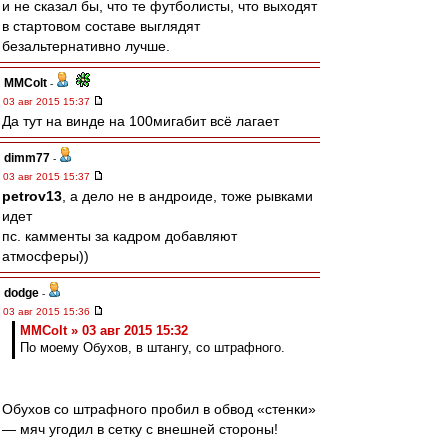
и не сказал бы, что те футболисты, что выходят
в стартовом составе выглядят
безальтернативно лучше.
MMColt
-
03 авг 2015 15:37
Да тут на винде на 100мигабит всё лагает
dimm77
-
03 авг 2015 15:37
petrov13
, а дело не в андроиде, тоже рывками
идет
пс. камменты за кадром добавляют
атмосферы))
dodge
-
03 авг 2015 15:36
MMColt » 03 авг 2015 15:32
По моему Обухов, в штангу, со штрафного.
Обухов со штрафного пробил в обвод «стенки»
— мяч угодил в сетку с внешней стороны!