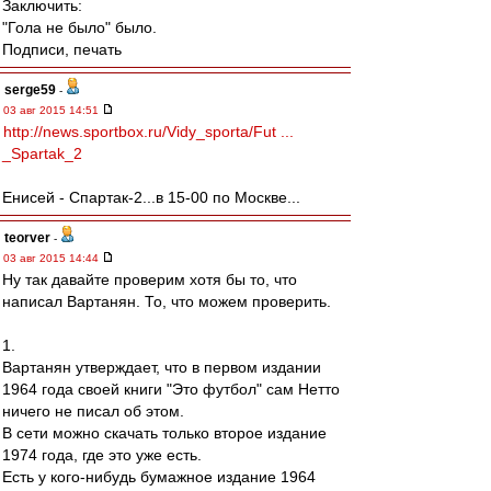
Заключить:
"Гола не было" было.
Подписи, печать
serge59
-
03 авг 2015 14:51
http://news.sportbox.ru/Vidy_sporta/Fut ...
_Spartak_2
Енисей - Спартак-2...в 15-00 по Москве...
teorver
-
03 авг 2015 14:44
Ну так давайте проверим хотя бы то, что
написал Вартанян. То, что можем проверить.
1.
Вартанян утверждает, что в первом издании
1964 года своей книги "Это футбол" сам Нетто
ничего не писал об этом.
В сети можно скачать только второе издание
1974 года, где это уже есть.
Есть у кого-нибудь бумажное издание 1964