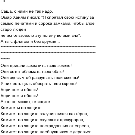
Саша, с ними не так надо.
Омар Хайям писал: "Я спрятал свою истину за
семью печатями и сорока замками, чтобы злое
стадо людей
не использовало эту истину во имя зла".
А ты с флагом и без оружия...
***************************************************************
***************************************************************
******
Они пришли захватить твою землю!
Они хотят обломать твою еблю!
Они здесь чтоб разрушать твои склепы!
У них есть цель обосрать твои скрепы!
Бери нож и ебошь!
Бери нож и ебошь!
А кто не может, те ищите
Комитеты по защите.
Комитет по защите залупившихся вахтёров,
Комитет по защите охуевших прокуроров,
Комитет по защите пострадавших от евреев,
Комитет по защите наебнувшихся с деревьев.