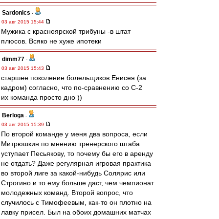
Sardonics
-
03 авг 2015 15:44
Мужика с красноярской трибуны -в штат
плюсов. Всяко не хуже ипотеки
dimm77
-
03 авг 2015 15:43
старшее поколение болельщиков Енисея (за
кадром) согласно, что по-сравнению со С-2
их команда просто дно ))
Berloga
-
03 авг 2015 15:39
По второй команде у меня два вопроса, если
Митрюшкин по мнению тренерского штаба
уступает Песьякову, то почему бы его в аренду
не отдать? Даже регулярная игровая практика
во второй лиге за какой-нибудь Солярис или
Строгино и то ему больше даст, чем чемпионат
молодежных команд. Второй вопрос, что
случилось с Тимофеевым, как-то он плотно на
лавку присел. Был на обоих домашних матчах