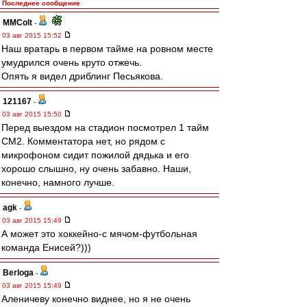
Последнее сообщение
MMColt
-
03 авг 2015 15:52
Наш вратарь в первом тайме на ровном месте
умудрился очень круто отжечь.
Опять я видел дриблинг Песьякова.
121167
-
03 авг 2015 15:50
Перед выездом на стадион посмотрел 1 тайм
СМ2. Комментатора нет, но рядом с
микрофоном сидит пожилой дядька и его
хорошо слышно, ну очень забавно. Наши,
конечно, намного лучше.
agk
-
03 авг 2015 15:49
А может это хоккейно-с мячом-футбольная
команда Енисей?)))
Berloga
-
03 авг 2015 15:49
Аленичеву конечно виднее, но я не очень