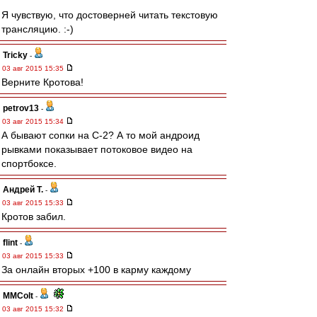
Я чувствую, что достоверней читать текстовую
трансляцию. :-)
Tricky
-
03 авг 2015 15:35
Верните Кротова!
petrov13
-
03 авг 2015 15:34
А бывают сопки на С-2? А то мой андроид
рывками показывает потоковое видео на
спортбоксе.
Андрей Т.
-
03 авг 2015 15:33
Кротов забил.
flint
-
03 авг 2015 15:33
За онлайн вторых +100 в карму каждому
MMColt
-
03 авг 2015 15:32