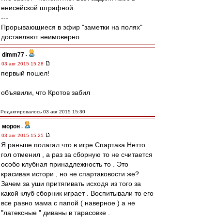
енисейской штрафной.
---
Прорывающиеся в эфир "заметки на полях"
доставляют неимоверно.
dimm77
-
03 авг 2015 15:28
первый пошел!
объявили, что Кротов забил
Редактировалось 03 авг 2015 15:30
морон
-
03 авг 2015 15:25
Я раньше полагал что в игре Спартака Нетто
гол отменил , а раз за сборную то не считается
особо клубная принадлежность то . Это
красивая истори , но не спартаковости же?
Зачем за уши притягивать исходя из того за
какой клуб сборник играет . Воспитывали то его
все равно мама с папой ( наверное ) а не
"латексные " диваны в тарасовке .