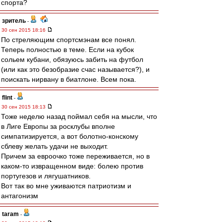
спорта?
зpитель
-
30 сен 2015 18:16
По стреляющим спортсмэнам все понял.
Теперь полностью в теме. Если на кубок
сольем кубани, обязуюсь забить на футбол
(или как это безобразие счас называется?), и
поискать нирвану в биатлоне. Всем пока.
flint
-
30 сен 2015 18:13
Тоже неделю назад поймал себя на мысли, что
в Лиге Европы за росклубы вполне
симпатизируется, а вот болотно-конскому
сблеву желать удачи не выходит.
Причем за евроочко тоже переживается, но в
каком-то извращенном виде: болею против
португезов и лягушатников.
Вот так во мне уживаются патриотизм и
антагонизм
taram
-