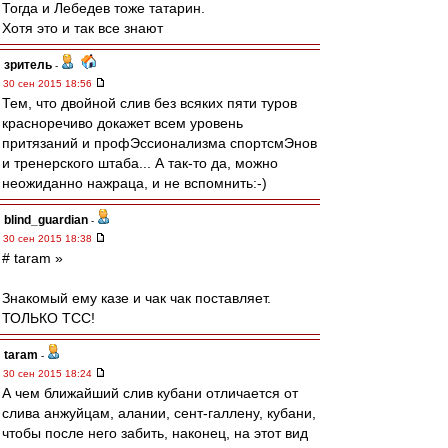
Тогда и Лебедев тоже татарин.
Хотя это и так все знают
зpитель
-
30 сен 2015 18:56
Тем, что двойной слив без всяких пяти туров
красноречиво докажет всем уровень
притязаний и профЭссионализма спортсмЭнов
и тренерского штаба... А так-то да, можно
неожиданно нажраца, и не вспомнить:-)
blind_guardian
-
30 сен 2015 18:38
# taram »
Знакомый ему казе и чак чак поставляет.
ТОЛЬКО ТСС!
taram
-
30 сен 2015 18:24
А чем ближайший слив кубани отличается от
слива анжуйцам, алании, сент-галлену, кубани,
чтобы после него забить, наконец, на этот вид