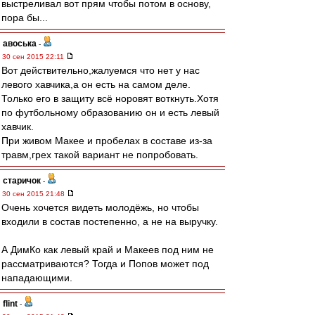
выстреливал вот прям чтобы потом в основу,
пора бы...
авоська
-
30 сен 2015 22:11
Вот действительно,жалуемся что нет у нас
левого хавчика,а он есть на самом деле.
Только его в защиту всё норовят воткнуть.Хотя
по футбольному образованию он и есть левый
хавчик.
При живом Макее и пробелах в составе из-за
травм,грех такой вариант не попробовать.
старичок
-
30 сен 2015 21:48
Очень хочется видеть молодёжь, но чтобы
входили в состав постепенно, а не на выручку.
А ДимКо как левый край и Макеев под ним не
рассматриваются? Тогда и Попов может под
нападающими.
flint
-