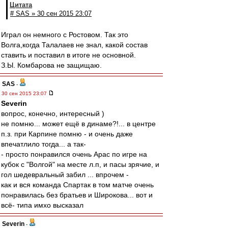
Цитата
# SAS » 30 сен 2015 23:07
Играл он немного с Ростовом. Так это
Волга,когда Талалаев не знал, какой состав
ставить и поставил в итоге не основной.
З.Ы. Комбарова не защищаю.
SAS
-
30 сен 2015 23:07
Severin
вопрос, конечно, интересный )
не помню... может ещё в динаме?!... в центре
п.з. при Карпине помню - и очень даже
впечатлило тогда... а так-
- просто понравился очень Арас по игре на
кубок с "Волгой" на месте л.п, и пасы зрячие, и
гол шедевральный забил ... впрочем -
как и вся команда Спартак в том матче очень
понравилась без братьев и Широкова... вот и
всё- типа имхо высказал
Severin
-