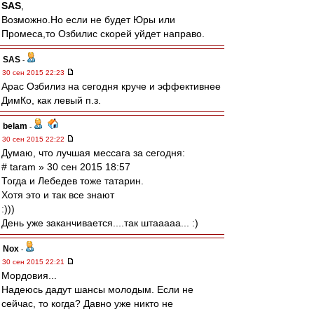
SAS
,
Возможно.Но если не будет Юры или
Промеса,то Озбилис скорей уйдет направо.
SAS
-
30 сен 2015 22:23
Арас Озбилиз на сегодня круче и эффективнее
ДимКо, как левый п.з.
belam
-
30 сен 2015 22:22
Думаю, что лучшая мессага за сегодня:
# taram » 30 сен 2015 18:57
Тогда и Лебедев тоже татарин.
Хотя это и так все знают
:)))
День уже заканчивается....так штааааа... :)
Nox
-
30 сен 2015 22:21
Мордовия...
Надеюсь дадут шансы молодым. Если не
сейчас, то когда? Давно уже никто не