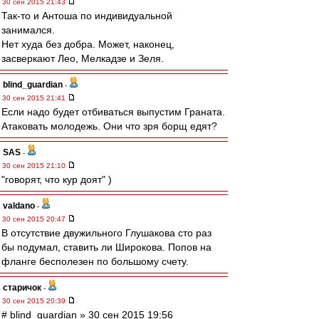
30 сен 2015 21:43
Так-то и Антоша по индивидуальной
занимался.
Нет худа без добра. Может, наконец,
засверкают Лео, Мелкадзе и Зеля.
blind_guardian
-
30 сен 2015 21:41
Если надо будет отбиваться выпустим Граната.
Атаковать молодежь. Они что зря борщ едят?
SAS
-
30 сен 2015 21:10
"говорят, что кур доят" )
valdano
-
30 сен 2015 20:47
В отсутствие двужильного Глушакова сто раз
бы подумал, ставить ли Широкова. Попов на
фланге бесполезен по большому счету.
старичок
-
30 сен 2015 20:39
# blind_guardian » 30 сен 2015 19:56