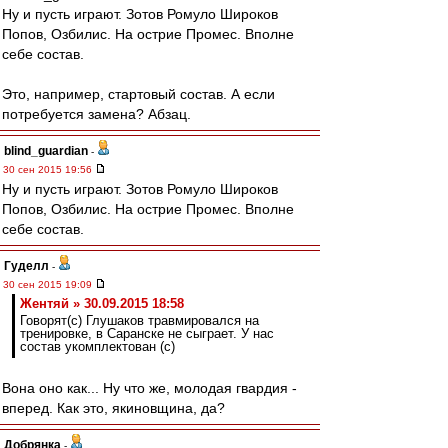
Ну и пусть играют. Зотов Ромуло Широков
Попов, Озбилис. На острие Промес. Вполне
себе состав.
Это, например, стартовый состав. А если
потребуется замена? Абзац.
blind_guardian
-
30 сен 2015 19:56
Ну и пусть играют. Зотов Ромуло Широков
Попов, Озбилис. На острие Промес. Вполне
себе состав.
Гуделл
-
30 сен 2015 19:09
Жентяй » 30.09.2015 18:58
Говорят(с) Глушаков травмировался на
тренировке, в Саранске не сыграет. У нас
состав укомплектован (с)
Вона оно как... Ну что же, молодая гвардия -
вперед. Как это, якиновщина, да?
Добрянка
-