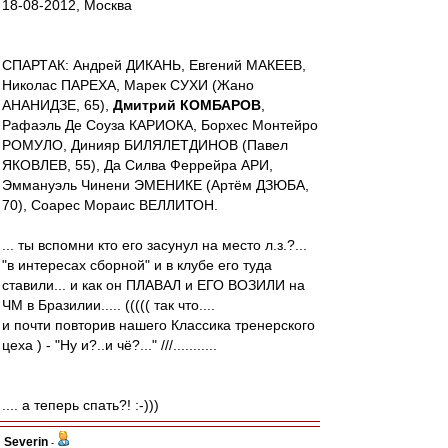
18-08-2012, Москва
СПАРТАК: Андрей ДИКАНЬ, Евгений МАКЕЕВ,
Николас ПАРЕХА, Марек СУХИ (Жано
АНАНИДЗЕ, 65),
Дмитрий КОМБАРОВ
,
Рафаэль Де Соуза КАРИОКА, Борхес Монтейро
РОМУЛО, Динияр БИЛЯЛЕТДИНОВ (Павел
ЯКОВЛЕВ, 55), Да Силва Феррейра АРИ,
Эммануэль Чинени ЭМЕНИКЕ (Артём ДЗЮБА,
70), Соарес Мораис ВЕЛЛИТОН.
... ты вспомни кто его засунул на место л.з.?...
"в интересах сборной" и в клубе его туда
ставили... и как он ПЛАВАЛ и ЕГО ВОЗИЛИ на
ЧМ в Бразилии..... ((((( так что....
и почти повторив нашего Классика тренерского
цеха ) - "Ну и?..и чё?..." ///...........
.... а теперь спать?! :-)))
Severin
-