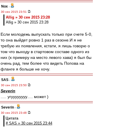
Nox
-
30 сен 2015 23:51
Allig » 30 сен 2015 23:28
Allig » 30 сен 2015 23:28
Если молодежь выпускать только при счете 5-0,
то она выйдет ровно 1 раз в сезоне.И я не
требую их появления, кстати, я лишь говорю о
том что выходу в стартовом составе одного из
них (к примеру на место левого хава) я был бы
очень рад, тем более что видеть Попова на
фланге я больше не хочу.
SAS
-
30 сен 2015 23:50
Severin
..... угуууууууу..... может )
Severin
-
30 сен 2015 23:48
Цитата
# SAS » 30 сен 2015 23:44