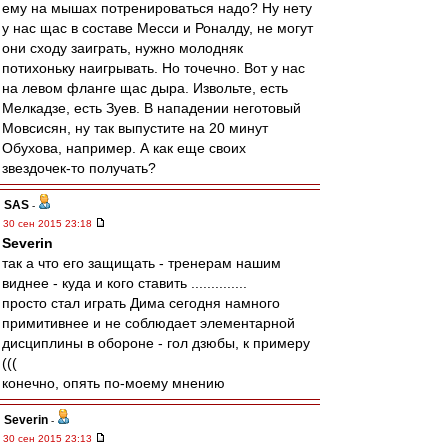
ему на мышах потренироваться надо? Ну нету
у нас щас в составе Месси и Роналду, не могут
они сходу заиграть, нужно молодняк
потихоньку наигрывать. Но точечно. Вот у нас
на левом фланге щас дыра. Извольте, есть
Мелкадзе, есть Зуев. В нападении неготовый
Мовсисян, ну так выпустите на 20 минут
Обухова, например. А как еще своих
звездочек-то получать?
SAS
-
30 сен 2015 23:18
Severin
так а что его защищать - тренерам нашим
виднее - куда и кого ставить ..............
просто стал играть Дима сегодня намного
примитивнее и не соблюдает элементарной
дисциплины в обороне - гол дзюбы, к примеру
(((
конечно, опять по-моему мнению
Severin
-
30 сен 2015 23:13