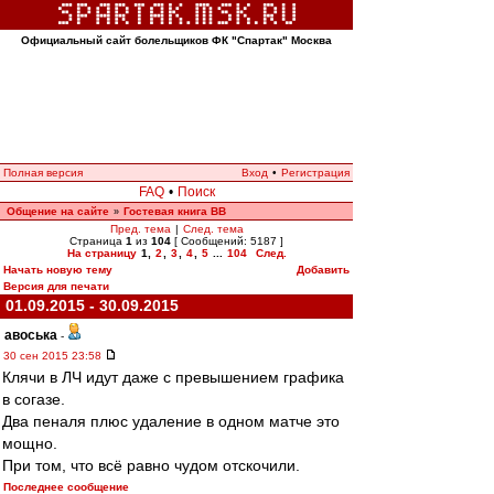
Официальный сайт болельщиков ФК "Спартак" Москва
Полная версия
Вход
•
Регистрация
FAQ
•
Поиск
Общение на сайте
Гостевая книга ВВ
»
Пред. тема
|
След. тема
Страница
1
из
104
[ Сообщений: 5187 ]
На страницу
1
,
2
,
3
,
4
,
5
...
104
След.
Начать новую тему
Добавить
Версия для печати
01.09.2015 - 30.09.2015
авоська
-
30 сен 2015 23:58
Клячи в ЛЧ идут даже с превышением графика
в согазе.
Два пеналя плюс удаление в одном матче это
мощно.
При том, что всё равно чудом отскочили.
Последнее сообщение