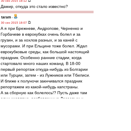
30 сен 2015 18:12
Дамир, откуда это стало известно?
taram
-
30 сен 2015 18:07
А я при Брежневе, Андропове, Черненко и
Горбачеве в еврокубках очень болел и за
грузин, и за хохлов разных, и за каней с
мусорами. И при Ельцине тоже болел. Ждал
еврокубковые среды, как большой настоящий
праздник. Особенно ранние стадии, когда
стартовало много наших команд. В 18-00
первый репортаж откуда-нибудь из Болгарии
или Турции, затем - из Лужников или Тбилиси.
И ближе к полуночи закнчивался праздник
репортажем из какой-нибудь капстраны.
А за сборную как болелось!? Пусть даже там
одни киевляне, разбавленные Дасаевым и
Алейниковым. Воспитание, наверно, такое
было - интернациональное. Все свои были, за
всех болелось. Не было никакой ревности к
успехам грузин или киевлян.
Сейчас мне этого очень не хватает. Жаль, что и