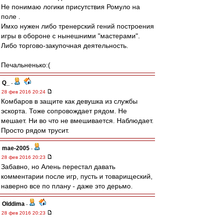
Не понимаю логики присутствия Ромуло на
поле .
Имхо нужен либо тренерский гений построения
игры в обороне с нынешними "мастерами".
Либо торгово-закупочная деятельность.
Печальненько:(
Q_
-
28 фев 2016 20:24
Комбаров в защите как девушка из службы
эскорта. Тоже сопровождает рядом. Не
мешает. Ни во что не вмешивается. Наблюдает.
Просто рядом трусит.
mae-2005
-
28 фев 2016 20:23
Забавно, но Алень перестал давать
комментарии после игр, пусть и товарищеский,
наверно все по плану - даже это дерьмо.
Olddima
-
28 фев 2016 20:23