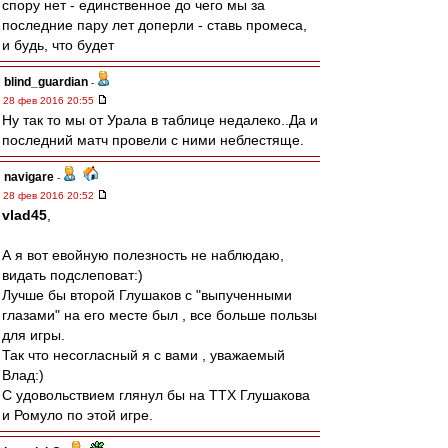
спору нет - единственное до чего мы за
последние пару лет доперли - ставь промеса,
и будь, что будет
blind_guardian
-
28 фев 2016 20:55
Ну так то мы от Урала в таблице недалеко..Да и
последний матч провели с ними неблестяще.
navigare
-
28 фев 2016 20:52
vlad45
,
А я вот евойную полезность не наблюдаю,
видать подслеповат:)
Лучше бы второй Глушаков с "выпученными
глазами" на его месте был , все больше пользы
для игры.
Так что несогласный я с вами , уважаемый
Влад:)
С удовольствием глянул бы на ТТХ Глушакова
и Ромуло по этой игре.