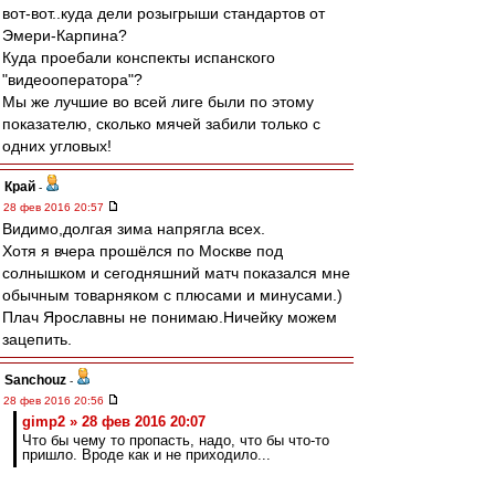
вот-вот..куда дели розыгрыши стандартов от
Эмери-Карпина?
Куда проебали конспекты испанского
"видеооператора"?
Мы же лучшие во всей лиге были по этому
показателю, сколько мячей забили только с
одних угловых!
Край
-
28 фев 2016 20:57
Видимо,долгая зима напрягла всех.
Хотя я вчера прошёлся по Москве под
солнышком и сегодняшний матч показался мне
обычным товарняком с плюсами и минусами.)
Плач Ярославны не понимаю.Ничейку можем
зацепить.
Sanchouz
-
28 фев 2016 20:56
gimp2 » 28 фев 2016 20:07
Что бы чему то пропасть, надо, что бы что-то
пришло. Вроде как и не приходило...