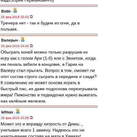
надо,Юрий Германович-о)
Bodo
-
28 фев 2016 20:43
Тренера нет - так и будем из огня, да в
полымя.
Валерыч
-
28 фев 2016 20:40
Обыграть коней можно только разрушив их
игру как с голом Ари (1-0) или с Зенитом, когда
им пеналь забили в концовке, а Гарик на
Валеру стал прыгать. Вопрос в том, сможет ли
этот состав строго сыграть в середине и сзади?
К сожалению не может основа играть в
быстрый пас, их даже подоснова переигрывала
вчера! Пижонство и подкидочки нужно выжигать
нах калёным железом.
lefmax
-
28 фев 2016 20:39
Может это и вправду хитрость от Димы..,
учитывая всего 1 замену. Надеюсь это не
наигрывание состава на матч в Химках!