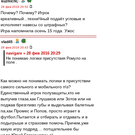
kuzmichC
-
28 фев 2016 20:52
Почему? Почему? Игрок
креативный...техниЧный подаёт угловые и
исполняет навесы со штрафных?
Игра напомнила осень 15 года. Ужос
vlad45
-
28 фев 2016 20:43
navigare » 28 фев 2016 20:29
Не понимаю логики присутствия Ромуло на
поле .
Как можно не понимать логики в присутствии
самого сильного и мобильного п\з?
Единственный игрок полузащиты,кто не
выпучив глаза,как Глушаков или Зотов или не
поджав брезгливо губы и выделывая балетные
па,как Промес и Попов, просто играет в
футбол.Пытается и отбирать и отдавать и в
подыгрыше и страховке помочь.Причем,уже
какую игру подряд.... потщательнее бы