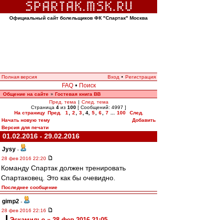
Официальный сайт болельщиков ФК "Спартак" Москва
Полная версия
Вход
•
Регистрация
FAQ
•
Поиск
Общение на сайте
Гостевая книга ВВ
»
Пред. тема
|
След. тема
Страница
4
из
100
[ Сообщений: 4997 ]
На страницу
Пред.
1
,
2
,
3
,
4
,
5
,
6
,
7
...
100
След.
Начать новую тему
Добавить
Версия для печати
01.02.2016 - 29.02.2016
Jysy
-
28 фев 2016 22:20
Команду Спартак должен тренировать
Спартаковец. Это как бы очевидно.
Последнее сообщение
gimp2
-
28 фев 2016 22:16
Эскамильо » 28 фев 2016 21:05