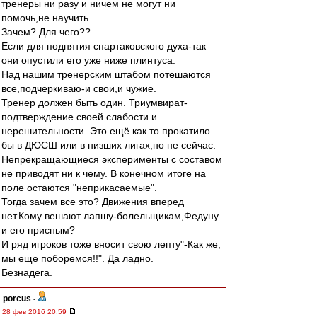
тренеры ни разу и ничем не могут ни
помочь,не научить.
Зачем? Для чего??
Если для поднятия спартаковского духа-так
они опустили его уже ниже плинтуса.
Над нашим тренерским штабом потешаются
все,подчеркиваю-и свои,и чужие.
Тренер должен быть один. Триумвират-
подтверждение своей слабости и
нерешительности. Это ещё как то прокатило
бы в ДЮСШ или в низших лигах,но не сейчас.
Непрекращающиеся эксперименты с составом
не приводят ни к чему. В конечном итоге на
поле остаются "неприкасаемые".
Тогда зачем все это? Движения вперед
нет.Кому вешают лапшу-болельщикам,Федуну
и его присным?
И ряд игроков тоже вносит свою лепту"-Как же,
мы еще поборемся!!". Да ладно.
Безнадега.
porcus
-
28 фев 2016 20:59