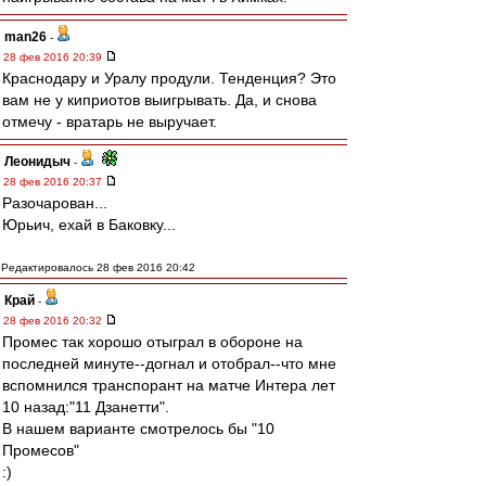
man26
-
28 фев 2016 20:39
Краснодару и Уралу продули. Тенденция? Это
вам не у киприотов выигрывать. Да, и снова
отмечу - вратарь не выручает.
Леонидыч
-
28 фев 2016 20:37
Разочарован...
Юрьич, ехай в Баковку...
Редактировалось 28 фев 2016 20:42
Край
-
28 фев 2016 20:32
Промес так хорошо отыграл в обороне на
последней минуте--догнал и отобрал--что мне
вспомнился транспорант на матче Интера лет
10 назад:"11 Дзанетти".
В нашем варианте смотрелось бы "10
Промесов"
:)