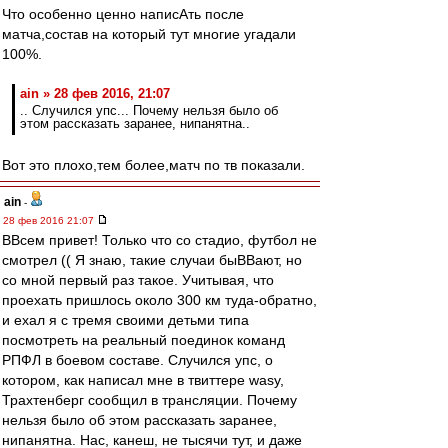
Что особенно ценно написАть после
матча,состав на который тут многие угадали
100%.
ain » 28 фев 2016, 21:07
.. Случился упс... Почему нельзя было об
этом рассказать заранее, нипанятна..
Вот это плохо,тем более,матч по тв показали.
ain
-
28 фев 2016 21:07
ВВсем привет! Только что со стадио, футбол не
смотрел (( Я знаю, такие случаи быВВают, но
со мной первый раз такое. Учитывая, что
проехать пришлось около 300 км туда-обратно,
и ехал я с тремя своими детьми типа
посмотреть на реальный поединок команд
РПФЛ в боевом составе. Случился упс, о
котором, как написал мне в твиттере wasy,
Трахтенберг сообщил в трансляции. Почему
нельзя было об этом рассказать заранее,
нипанятна. Нас, канеш, не тысячи тут, и даже