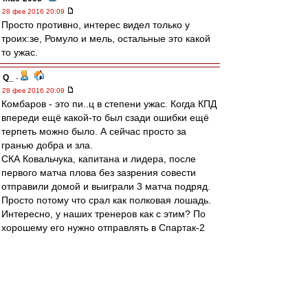
28 фев 2016 20:09
Просто противно, интерес видел только у
троих:зе, Ромуло и мель, остальные это какой
то ужас.
Q_
-
28 фев 2016 20:09
Комбаров - это пи..ц в степени ужас. Когда КПД
впереди ещё какой-то был сзади ошибки ещё
терпеть можно было. А сейчас просто за
гранью добра и зла.
СКА Ковальчука, капитана и лидера, после
первого матча плова без зазрения совести
отправили домой и выиграли 3 матча подряд.
Просто потому что срал как полковая лошадь.
Интересно, у наших тренеров как с этим? По
хорошему его нужно отправлять в Спартак-2
потренироваться на месяцок минимум и
начинать с кем угодно, но не с этим
недоразумением. Потенциально это парочка
голов до начала матча в наши ворота. Хуже
него сегодня был разве что Гранат и то просто