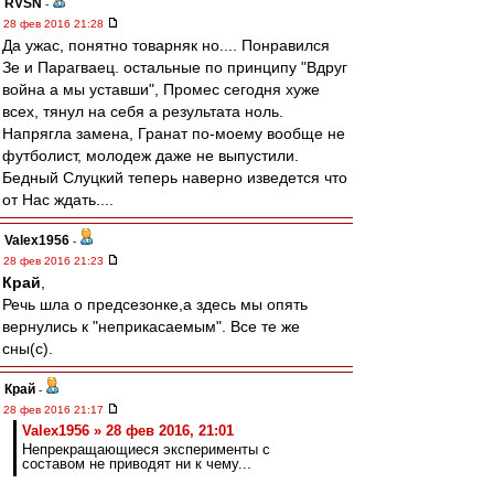
RVSN
-
28 фев 2016 21:28
Да ужас, понятно товарняк но.... Понравился
Зе и Парагваец. остальные по принципу "Вдруг
война а мы уставши", Промес сегодня хуже
всех, тянул на себя а результата ноль.
Напрягла замена, Гранат по-моему вообще не
футболист, молодеж даже не выпустили.
Бедный Слуцкий теперь наверно изведется что
от Нас ждать....
Valex1956
-
28 фев 2016 21:23
Край
,
Речь шла о предсезонке,а здесь мы опять
вернулись к "неприкасаемым". Все те же
сны(с).
Край
-
28 фев 2016 21:17
Valex1956 » 28 фев 2016, 21:01
Непрекращающиеся эксперименты с
составом не приводят ни к чему...