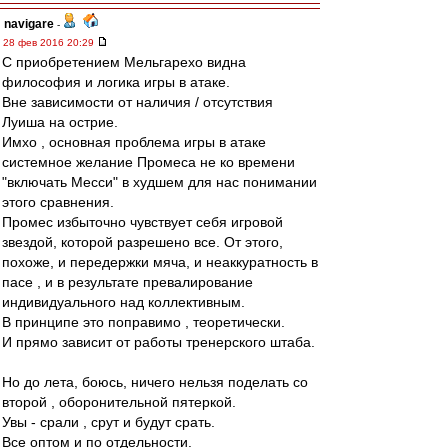
navigare
-
28 фев 2016 20:29
С приобретением Мельгарехо видна
философия и логика игры в атаке.
Вне зависимости от наличия / отсутствия
Луиша на острие.
Имхо , основная проблема игры в атаке
системное желание Промеса не ко времени
"включать Месси" в худшем для нас понимании
этого сравнения.
Промес избыточно чувствует себя игровой
звездой, которой разрешено все. От этого,
похоже, и передержки мяча, и неаккуратность в
пасе , и в результате превалирование
индивидуального над коллективным.
В принципе это поправимо , теоретически.
И прямо зависит от работы тренерского штаба.
Но до лета, боюсь, ничего нельзя поделать со
второй , оборонительной пятеркой.
Увы - срали , срут и будут срать.
Все оптом и по отдельности.