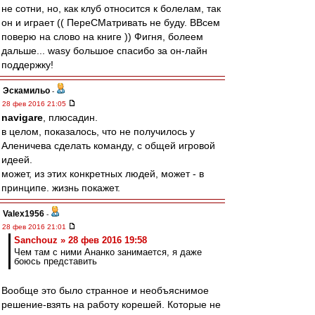
не сотни, но, как клуб относится к болелам, так
он и играет (( ПереСМатривать не буду. ВВсем
поверю на слово на книге )) Фигня, болеем
дальше... wasy большое спасибо за он-лайн
поддержку!
Эскамильо
-
28 фев 2016 21:05
navigare
, плюсадин.
в целом, показалось, что не получилось у
Аленичева сделать команду, с общей игровой
идеей.
может, из этих конкретных людей, может - в
принципе. жизнь покажет.
Valex1956
-
28 фев 2016 21:01
Sanchouz » 28 фев 2016 19:58
Чем там с ними Ананко занимается, я даже
боюсь представить
Вообще это было странное и необъяснимое
решение-взять на работу корешей. Которые не