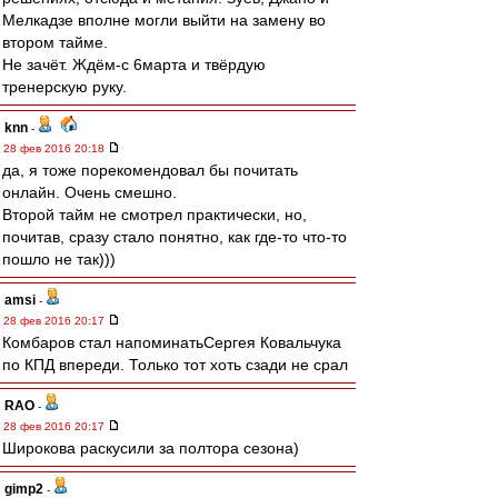
Мелкадзе вполне могли выйти на замену во
втором тайме.
Не зачёт. Ждём-с 6марта и твёрдую
тренерскую руку.
knn
-
28 фев 2016 20:18
да, я тоже порекомендовал бы почитать
онлайн. Очень смешно.
Второй тайм не смотрел практически, но,
почитав, сразу стало понятно, как где-то что-то
пошло не так)))
amsi
-
28 фев 2016 20:17
Комбаров стал напоминатьСергея Ковальчука
по КПД впереди. Только тот хоть сзади не срал
RAO
-
28 фев 2016 20:17
Широкова раскусили за полтора сезона)
gimp2
-