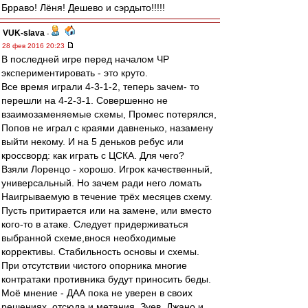
Брраво! Лёня! Дешево и сэрдыто!!!!!
VUK-slava
-
28 фев 2016 20:23
В последней игре перед началом ЧР
экспериментировать - это круто.
Все время играли 4-3-1-2, теперь зачем- то
перешли на 4-2-3-1. Совершенно не
взаимозаменяемые схемы, Промес потерялся,
Попов не играл с краями давненько, назамену
выйти некому. И на 5 деньков ребус или
кроссворд: как играть с ЦСКА. Для чего?
Взяли Лоренцо - хорошо. Игрок качественный,
универсальный. Но зачем ради него ломать
Наигрываемую в течение трёх месяцев схему.
Пусть притирается или на замене, или вместо
кого-то в атаке. Следует придерживаться
выбранной схеме,внося необходимые
коррективы. Стабильность основы и схемы.
При отсутствии чистого опорника многие
контратаки противника будут приносить беды.
Моё мнение - ДАА пока не уверен в своих
решениях, отсюда и метания. Зуев, Джано и