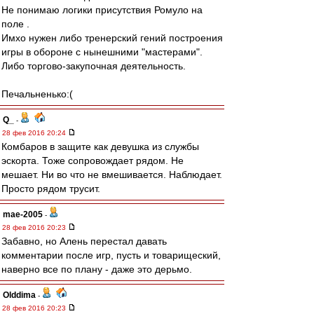
Не понимаю логики присутствия Ромуло на
поле .
Имхо нужен либо тренерский гений построения
игры в обороне с нынешними "мастерами".
Либо торгово-закупочная деятельность.
Печальненько:(
Q_
-
28 фев 2016 20:24
Комбаров в защите как девушка из службы
эскорта. Тоже сопровождает рядом. Не
мешает. Ни во что не вмешивается. Наблюдает.
Просто рядом трусит.
mae-2005
-
28 фев 2016 20:23
Забавно, но Алень перестал давать
комментарии после игр, пусть и товарищеский,
наверно все по плану - даже это дерьмо.
Olddima
-
28 фев 2016 20:23