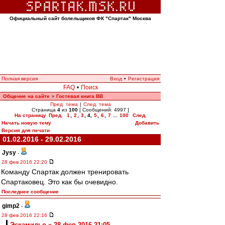
Официальный сайт болельщиков ФК "Спартак" Москва
Полная версия
Вход
•
Регистрация
FAQ
•
Поиск
Общение на сайте
Гостевая книга ВВ
»
Пред. тема
|
След. тема
Страница
4
из
100
[ Сообщений: 4997 ]
На страницу
Пред.
1
,
2
,
3
,
4
,
5
,
6
,
7
...
100
След.
Начать новую тему
Добавить
Версия для печати
01.02.2016 - 29.02.2016
Jysy
-
28 фев 2016 22:20
Команду Спартак должен тренировать
Спартаковец. Это как бы очевидно.
Последнее сообщение
gimp2
-
28 фев 2016 22:16
Эскамильо » 28 фев 2016 21:05