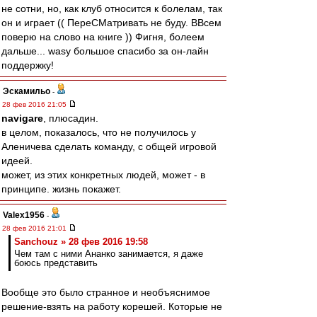
не сотни, но, как клуб относится к болелам, так
он и играет (( ПереСМатривать не буду. ВВсем
поверю на слово на книге )) Фигня, болеем
дальше... wasy большое спасибо за он-лайн
поддержку!
Эскамильо
-
28 фев 2016 21:05
navigare
, плюсадин.
в целом, показалось, что не получилось у
Аленичева сделать команду, с общей игровой
идеей.
может, из этих конкретных людей, может - в
принципе. жизнь покажет.
Valex1956
-
28 фев 2016 21:01
Sanchouz » 28 фев 2016 19:58
Чем там с ними Ананко занимается, я даже
боюсь представить
Вообще это было странное и необъяснимое
решение-взять на работу корешей. Которые не