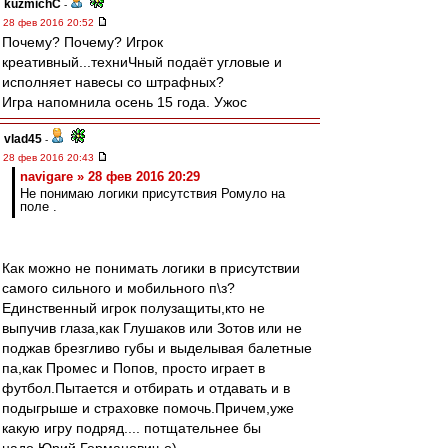
kuzmichC
-
28 фев 2016 20:52
Почему? Почему? Игрок
креативный...техниЧный подаёт угловые и
исполняет навесы со штрафных?
Игра напомнила осень 15 года. Ужос
vlad45
-
28 фев 2016 20:43
navigare » 28 фев 2016 20:29
Не понимаю логики присутствия Ромуло на
поле .
Как можно не понимать логики в присутствии
самого сильного и мобильного п\з?
Единственный игрок полузащиты,кто не
выпучив глаза,как Глушаков или Зотов или не
поджав брезгливо губы и выделывая балетные
па,как Промес и Попов, просто играет в
футбол.Пытается и отбирать и отдавать и в
подыгрыше и страховке помочь.Причем,уже
какую игру подряд.... потщательнее бы