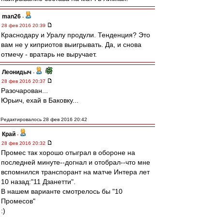
man26
-
28 фев 2016 20:39
Краснодару и Уралу продули. Тенденция? Это
вам не у киприотов выигрывать. Да, и снова
отмечу - вратарь не выручает.
Леонидыч
-
28 фев 2016 20:37
Разочарован...
Юрьич, ехай в Баковку...
Редактировалось 28 фев 2016 20:42
Край
-
28 фев 2016 20:32
Промес так хорошо отыграл в обороне на
последней минуте--догнал и отобрал--что мне
вспомнился транспорант на матче Интера лет
10 назад:"11 Дзанетти".
В нашем варианте смотрелось бы "10
Промесов"
:)