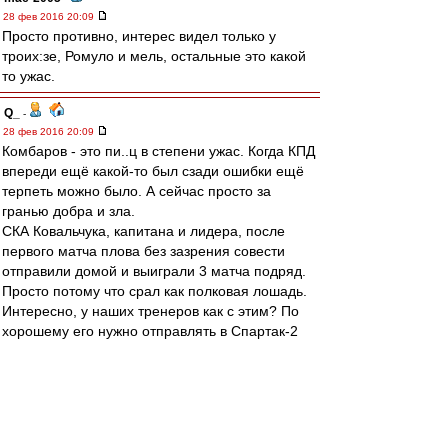
28 фев 2016 20:09
Просто противно, интерес видел только у
троих:зе, Ромуло и мель, остальные это какой
то ужас.
Q_
-
28 фев 2016 20:09
Комбаров - это пи..ц в степени ужас. Когда КПД
впереди ещё какой-то был сзади ошибки ещё
терпеть можно было. А сейчас просто за
гранью добра и зла.
СКА Ковальчука, капитана и лидера, после
первого матча плова без зазрения совести
отправили домой и выиграли 3 матча подряд.
Просто потому что срал как полковая лошадь.
Интересно, у наших тренеров как с этим? По
хорошему его нужно отправлять в Спартак-2
потренироваться на месяцок минимум и
начинать с кем угодно, но не с этим
недоразумением. Потенциально это парочка
голов до начала матча в наши ворота. Хуже
него сегодня был разве что Гранат и то просто