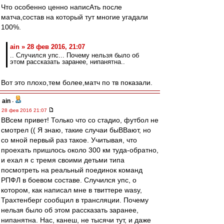
Что особенно ценно написАть после
матча,состав на который тут многие угадали
100%.
ain » 28 фев 2016, 21:07
.. Случился упс... Почему нельзя было об
этом рассказать заранее, нипанятна..
Вот это плохо,тем более,матч по тв показали.
ain
-
28 фев 2016 21:07
ВВсем привет! Только что со стадио, футбол не
смотрел (( Я знаю, такие случаи быВВают, но
со мной первый раз такое. Учитывая, что
проехать пришлось около 300 км туда-обратно,
и ехал я с тремя своими детьми типа
посмотреть на реальный поединок команд
РПФЛ в боевом составе. Случился упс, о
котором, как написал мне в твиттере wasy,
Трахтенберг сообщил в трансляции. Почему
нельзя было об этом рассказать заранее,
нипанятна. Нас, канеш, не тысячи тут, и даже