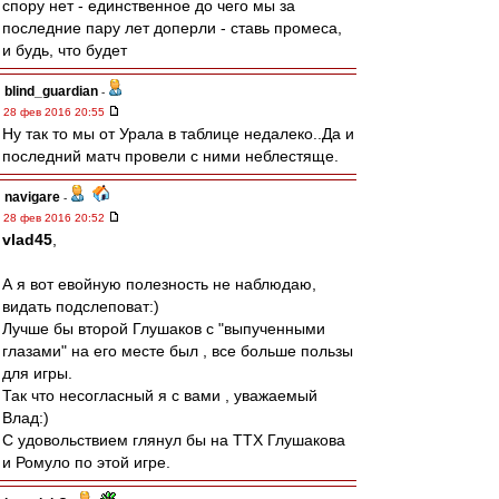
спору нет - единственное до чего мы за
последние пару лет доперли - ставь промеса,
и будь, что будет
blind_guardian
-
28 фев 2016 20:55
Ну так то мы от Урала в таблице недалеко..Да и
последний матч провели с ними неблестяще.
navigare
-
28 фев 2016 20:52
vlad45
,
А я вот евойную полезность не наблюдаю,
видать подслеповат:)
Лучше бы второй Глушаков с "выпученными
глазами" на его месте был , все больше пользы
для игры.
Так что несогласный я с вами , уважаемый
Влад:)
С удовольствием глянул бы на ТТХ Глушакова
и Ромуло по этой игре.