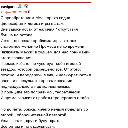
navigare
-
28 фев 2016 20:29
С приобретением Мельгарехо видна
философия и логика игры в атаке.
Вне зависимости от наличия / отсутствия
Луиша на острие.
Имхо , основная проблема игры в атаке
системное желание Промеса не ко времени
"включать Месси" в худшем для нас понимании
этого сравнения.
Промес избыточно чувствует себя игровой
звездой, которой разрешено все. От этого,
похоже, и передержки мяча, и неаккуратность в
пасе , и в результате превалирование
индивидуального над коллективным.
В принципе это поправимо , теоретически.
И прямо зависит от работы тренерского штаба.
Но до лета, боюсь, ничего нельзя поделать со
второй , оборонительной пятеркой.
Увы - срали , срут и будут срать.
Все оптом и по отдельности.