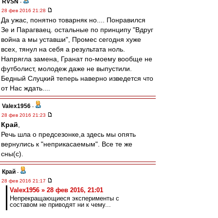
RVSN
-
28 фев 2016 21:28
Да ужас, понятно товарняк но.... Понравился
Зе и Парагваец. остальные по принципу "Вдруг
война а мы уставши", Промес сегодня хуже
всех, тянул на себя а результата ноль.
Напрягла замена, Гранат по-моему вообще не
футболист, молодеж даже не выпустили.
Бедный Слуцкий теперь наверно изведется что
от Нас ждать....
Valex1956
-
28 фев 2016 21:23
Край
,
Речь шла о предсезонке,а здесь мы опять
вернулись к "неприкасаемым". Все те же
сны(с).
Край
-
28 фев 2016 21:17
Valex1956 » 28 фев 2016, 21:01
Непрекращающиеся эксперименты с
составом не приводят ни к чему...