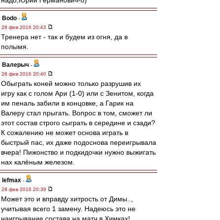
надо,Юрий Германович-о)
Bodo
-
28 фев 2016 20:43
Тренера нет - так и будем из огня, да в
полымя.
Валерыч
-
28 фев 2016 20:40
Обыграть коней можно только разрушив их
игру как с голом Ари (1-0) или с Зенитом, когда
им пеналь забили в концовке, а Гарик на
Валеру стал прыгать. Вопрос в том, сможет ли
этот состав строго сыграть в середине и сзади?
К сожалению не может основа играть в
быстрый пас, их даже подоснова переигрывала
вчера! Пижонство и подкидочки нужно выжигать
нах калёным железом.
lefmax
-
28 фев 2016 20:39
Может это и вправду хитрость от Димы..,
учитывая всего 1 замену. Надеюсь это не
наигрывание состава на матч в Химках!