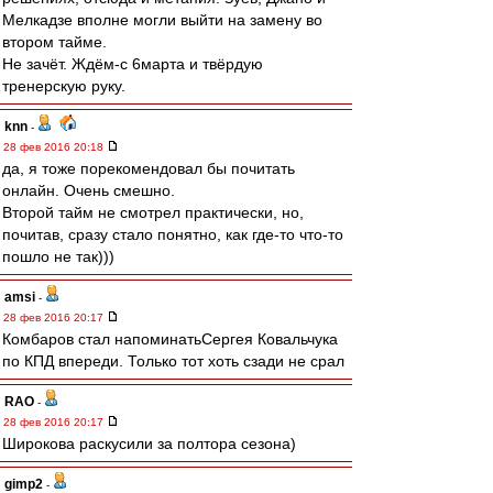
Мелкадзе вполне могли выйти на замену во
втором тайме.
Не зачёт. Ждём-с 6марта и твёрдую
тренерскую руку.
knn
-
28 фев 2016 20:18
да, я тоже порекомендовал бы почитать
онлайн. Очень смешно.
Второй тайм не смотрел практически, но,
почитав, сразу стало понятно, как где-то что-то
пошло не так)))
amsi
-
28 фев 2016 20:17
Комбаров стал напоминатьСергея Ковальчука
по КПД впереди. Только тот хоть сзади не срал
RAO
-
28 фев 2016 20:17
Широкова раскусили за полтора сезона)
gimp2
-