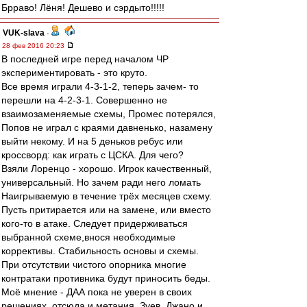
Брраво! Лёня! Дешево и сэрдыто!!!!!
VUK-slava
-
28 фев 2016 20:23
В последней игре перед началом ЧР
экспериментировать - это круто.
Все время играли 4-3-1-2, теперь зачем- то
перешли на 4-2-3-1. Совершенно не
взаимозаменяемые схемы, Промес потерялся,
Попов не играл с краями давненько, назамену
выйти некому. И на 5 деньков ребус или
кроссворд: как играть с ЦСКА. Для чего?
Взяли Лоренцо - хорошо. Игрок качественный,
универсальный. Но зачем ради него ломать
Наигрываемую в течение трёх месяцев схему.
Пусть притирается или на замене, или вместо
кого-то в атаке. Следует придерживаться
выбранной схеме,внося необходимые
коррективы. Стабильность основы и схемы.
При отсутствии чистого опорника многие
контратаки противника будут приносить беды.
Моё мнение - ДАА пока не уверен в своих
решениях, отсюда и метания. Зуев, Джано и