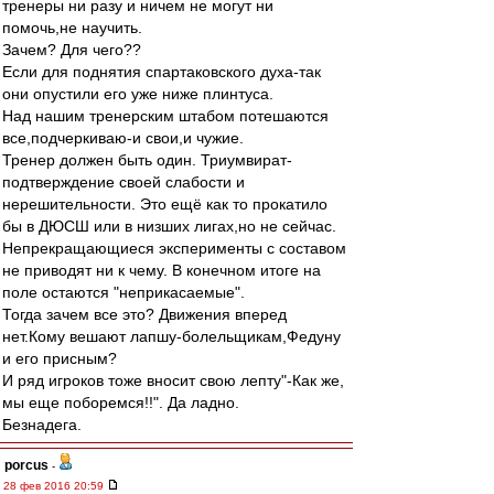
тренеры ни разу и ничем не могут ни
помочь,не научить.
Зачем? Для чего??
Если для поднятия спартаковского духа-так
они опустили его уже ниже плинтуса.
Над нашим тренерским штабом потешаются
все,подчеркиваю-и свои,и чужие.
Тренер должен быть один. Триумвират-
подтверждение своей слабости и
нерешительности. Это ещё как то прокатило
бы в ДЮСШ или в низших лигах,но не сейчас.
Непрекращающиеся эксперименты с составом
не приводят ни к чему. В конечном итоге на
поле остаются "неприкасаемые".
Тогда зачем все это? Движения вперед
нет.Кому вешают лапшу-болельщикам,Федуну
и его присным?
И ряд игроков тоже вносит свою лепту"-Как же,
мы еще поборемся!!". Да ладно.
Безнадега.
porcus
-
28 фев 2016 20:59