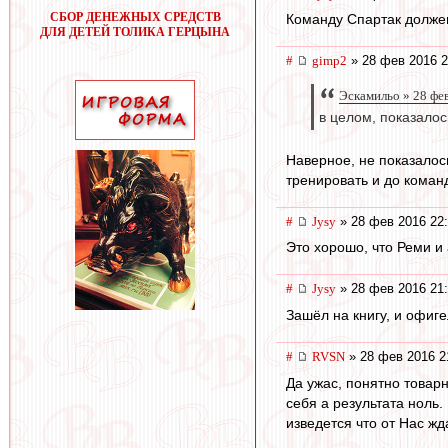
СБОР ДЕНЕЖНЫХ СРЕДСТВ
Команду Спартак должен
ДЛЯ ДЕТЕЙ ТОЛИКА ГЕРЦЫНА
#
gimp2
» 28 фев 2016 2
Эскамильо » 28 фе
в целом, показалос
Наверное, не показалос
тренировать и до коман
#
Jysy
» 28 фев 2016 22
Это хорошо, что Реми и 
#
Jysy
» 28 фев 2016 21
Зашёл на книгу, и офиге
#
RVSN
» 28 фев 2016 2
Да ужас, понятно товарн
себя а результата ноль
изведется что от Нас жда