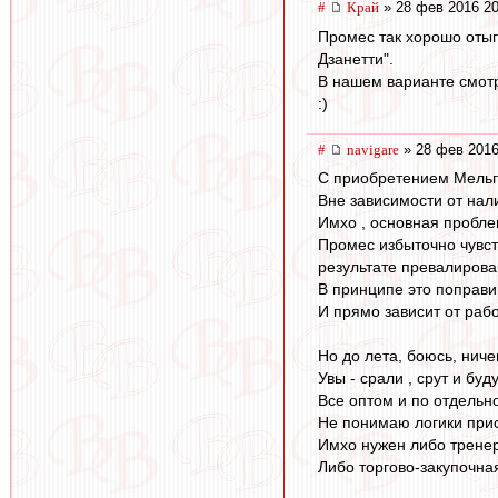
#
Край
» 28 фев 2016 20
Промес так хорошо отыг
Дзанетти".
В нашем варианте смот
:)
#
navigare
» 28 фев 2016
С приобретением Мельга
Вне зависимости от нали
Имхо , основная пробле
Промес избыточно чувств
результате превалирова
В принципе это поправи
И прямо зависит от раб
Но до лета, боюсь, ниче
Увы - срали , срут и буду
Все оптом и по отдельно
Не понимаю логики прис
Имхо нужен либо тренер
Либо торгово-закупочна