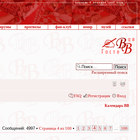
орумы
прогнозы
фан-клуб
юмор
музей
ссылки
Расширенный поиск
FAQ
Регистрация
Вход
Календарь ВВ
4
Сообщений: 4997 •
Страница
4
из
100
•
1
2
3
5
6
7
...
100