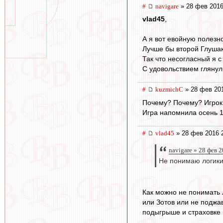
#
navigare
» 28 фев 2016
vlad45
,
А я вот евойную полезн
Лучше бы второй Глушак
Так что несогласный я с
С удовольствием глянул
#
kuzmichC
» 28 фев 201
Почему? Почему? Игрок
Игра напомнила осень 1
#
vlad45
» 28 фев 2016 
navigare » 28 фев 
Не понимаю логики
Как можно не понимать 
или Зотов или не поджав
подыгрыше и страховке 