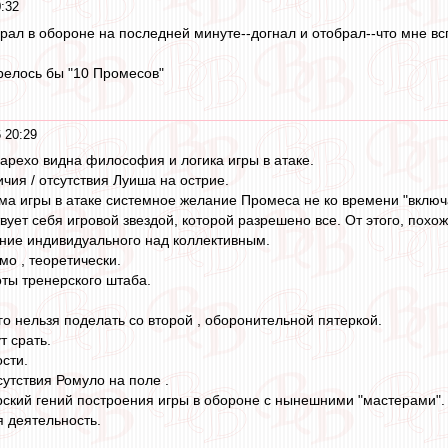
:32
рал в обороне на последней минуте--догнал и отобрал--что мне вс
релось бы "10 Промесов"
 20:29
рехо видна философия и логика игры в атаке.
чия / отсутствия Луиша на острие.
ма игры в атаке системное желание Промеса не ко времени "включ
ует себя игровой звездой, которой разрешено все. От этого, похоже
ние индивидуального над коллективным.
мо , теоретически.
оты тренерского штаба.
го нельзя поделать со второй , оборонительной пятеркой.
т срать.
сти.
утствия Ромуло на поле .
ский гений построения игры в обороне с нынешними "мастерами".
я деятельность.