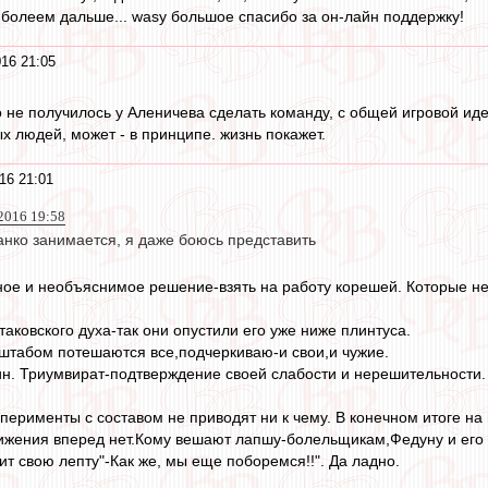
, болеем дальше... wasy большое спасибо за он-лайн поддержку!
16 21:05
о не получилось у Аленичева сделать команду, с общей игровой иде
ых людей, может - в принципе. жизнь покажет.
16 21:01
2016 19:58
анко занимается, я даже боюсь представить
ое и необъяснимое решение-взять на работу корешей. Которые не 
аковского духа-так они опустили его уже ниже плинтуса.
штабом потешаются все,подчеркиваю-и свои,и чужие.
н. Триумвират-подтверждение своей слабости и нерешительности.
рименты с составом не приводят ни к чему. В конечном итоге на
вижения вперед нет.Кому вешают лапшу-болельщикам,Федуну и ег
ит свою лепту"-Как же, мы еще поборемся!!". Да ладно.