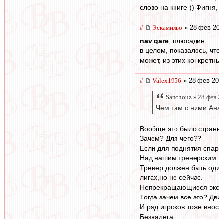
слово на книге )) Фигня
#
Эскамильо
» 28 фев 20
navigare
, плюсадин.
в целом, показалось, чт
может, из этих конкретн
#
Valex1956
» 28 фев 20
Sanchouz » 28 фев 
Чем там с ними Ан
Вообще это было странн
Зачем? Для чего??
Если для поднятия спарт
Над нашим тренерским 
Тренер должен быть оди
лигах,но не сейчас.
Непрекращающиеся экспе
Тогда зачем все это? Д
И ряд игроков тоже внос
Безнадега.