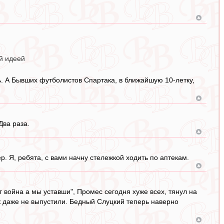
ой идеей
ь. А Бывших футболистов Спартака, в ближайшую 10-летку,
Два раза.
ер. Я, ребята, с вами начну стележкой ходить по аптекам.
г война а мы уставши", Промес сегодня хуже всех, тянул на
ж даже не выпустили. Бедный Слуцкий теперь наверно