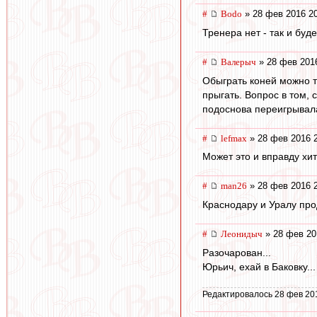
#
Bodo
» 28 фев 2016 2
Тренера нет - так и буд
#
Валерыч
» 28 фев 201
Обыграть коней можно то
прыгать. Вопрос в том, 
подоснова переигрывала
#
lefmax
» 28 фев 2016 
Может это и вправду хит
#
man26
» 28 фев 2016 
Краснодару и Уралу прод
#
Леонидыч
» 28 фев 20
Разочарован...
Юрьич, ехай в Баковку...
Редактировалось 28 фев 20