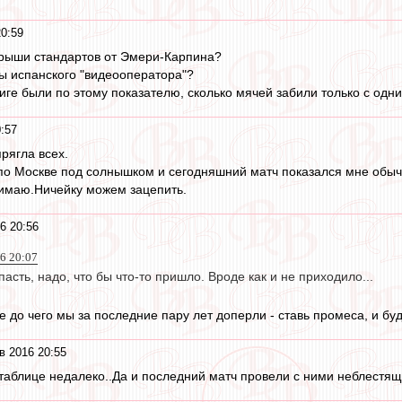
0:59
ыгрыши стандартов от Эмери-Карпина?
ы испанского "видеооператора"?
иге были по этому показателю, сколько мячей забили только с одни
:57
рягла всех.
 по Москве под солнышком и сегодняшний матч показался мне обы
имаю.Ничейку можем зацепить.
6 20:56
6 20:07
пасть, надо, что бы что-то пришло. Вроде как и не приходило...
е до чего мы за последние пару лет доперли - ставь промеса, и буд
в 2016 20:55
в таблице недалеко..Да и последний матч провели с ними неблестящ