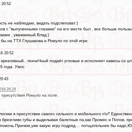
 20:52
ость не наблюдаю, видать подслеповат:)
ов с "выпученными глазами" на его месте был , все больше пользы
 вами , уважаемый Влад:)
 бы на ТТХ Глушакова и Ромуло по этой игре.
6 20:52
 креативный...техниЧный подаёт угловые и исполняет навесы со 
5 года. Ужос
20:43
2016 20:29
 присутствия Ромуло на поле .
логики в присутствии самого сильного и мобильного п\з? Единствен
 брезгливо губы и выделывая балетные па,как Промес и Попов, про
помочь.Причем,уже какую игру подряд.... потщательнее бы надо,