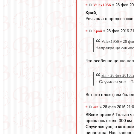
#
Valex1956
» 28 фев 20
Край
,
Речь шла о предсезонке,
#
Край
» 28 фев 2016 21
Valex1956 » 28 фев
Непрекращающиеся 
Что особенно ценно нап
ain » 28 фев 2016, 
.. Случился упс...
Вот это плохо,тем более
#
ain
» 28 фев 2016 21:
ВВсем привет! Только чт
пришлось около 300 км 
Случился упс, о котором
нипанятна. Нас, канеш, 