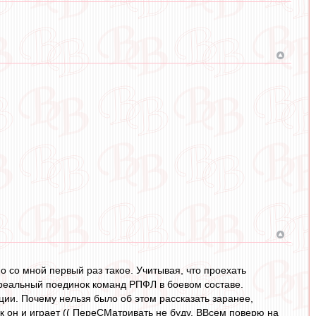
но со мной первый раз такое. Учитывая, что проехать
а реальный поединок команд РПФЛ в боевом составе.
яции. Почему нельзя было об этом рассказать заранее,
так он и играет (( ПереСМатривать не буду. ВВсем поверю на