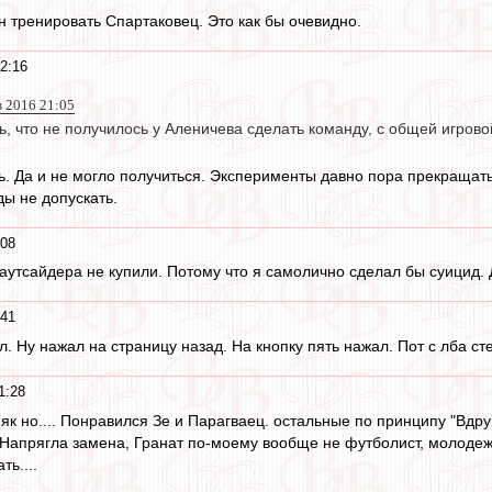
 тренировать Спартаковец. Это как бы очевидно.
2:16
в 2016 21:05
ь, что не получилось у Аленичева сделать команду, с общей игров
ь. Да и не могло получиться. Эксперименты давно пора прекращат
ды не допускать.
:08
аутсайдера не купили. Потому что я самолично сделал бы суицид. 
:41
л. Ну нажал на страницу назад. На кнопку пять нажал. Пот с лба ст
1:28
як но.... Понравился Зе и Парагваец. остальные по принципу "Вдру
. Напрягла замена, Гранат по-моему вообще не футболист, молоде
ть....