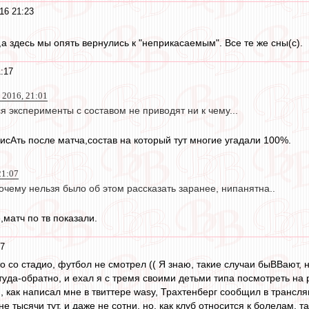
16 21:23
а здесь мы опять вернулись к "неприкасаемым". Все те же сны(с).
:17
 2016, 21:01
эксперименты с составом не приводят ни к чему...
исАть после матча,состав на который тут многие угадали 100%.
21:07
 Почему нельзя было об этом рассказать заранее, нипанятна..
,матч по тв показали.
07
о со стадио, футбол не смотрел (( Я знаю, такие случаи быВВают, 
туда-обратно, и ехал я с тремя своими детьми типа посмотреть н
, как написал мне в твиттере wasy, Трахтенберг сообщил в трансл
не тысячи тут, и даже не сотни, но, как клуб относится к болелам, 