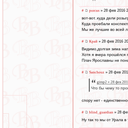
#
porcus
» 28 фев 2016 2
вот-вот..куда дели роз
Куда проебали конспект
Мы же лучшие во всей л
#
Край
» 28 фев 2016 20
Видимо,долгая зима нап
Хотя я вчера прошёлся
Плач Ярославны не пон
#
Sanchouz
» 28 фев 201
gimp2 » 28 фев 201
Что бы чему то про
спору нет - единственно
#
blind_guardian
» 28 фе
Ну так то мы от Урала 