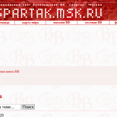
оманда
карта мира
магазин ВВ
гостевая ВВ
ф
вая книга ВВ
16
:20