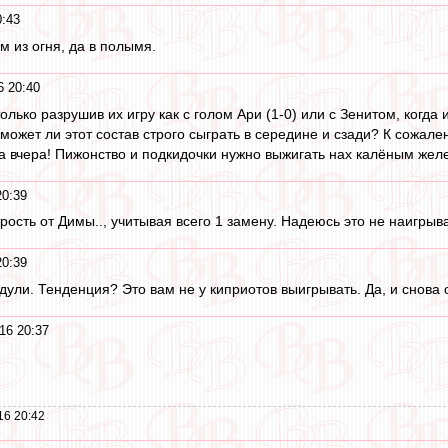
0:43
ем из огня, да в полымя.
6 20:40
лько разрушив их игру как с голом Ари (1-0) или с Зенитом, когда 
сможет ли этот состав строго сыграть в середине и сзади? К сожал
 вчера! Пижонство и подкидочки нужно выжигать нах калёным жел
20:39
рость от Димы.., учитывая всего 1 замену. Надеюсь это не наигрыв
20:39
ули. Тенденция? Это вам не у киприотов выигрывать. Да, и снова о
16 20:37
16 20:42