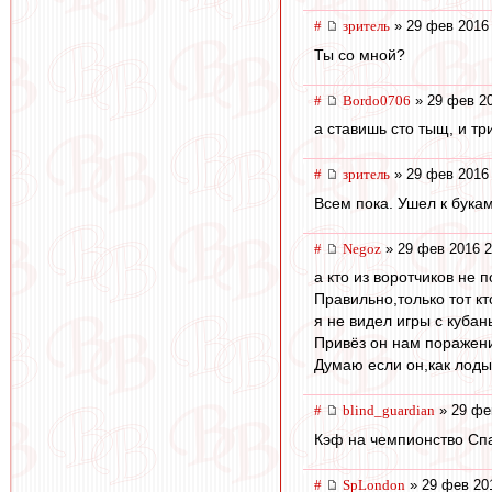
#
зpитель
» 29 фев 2016 
Ты со мной?
#
Bordo0706
» 29 фев 20
а ставишь сто тыщ, и тр
#
зpитель
» 29 фев 2016 
Всем пока. Ушел к букам
#
Negoz
» 29 фев 2016 2
а кто из воротчиков не 
Правильно,только тот кт
я не видел игры с кубан
Привёз он нам поражени
Думаю если он,как лоды
#
blind_guardian
» 29 фе
Кэф на чемпионство Спа
#
SpLondon
» 29 фев 20