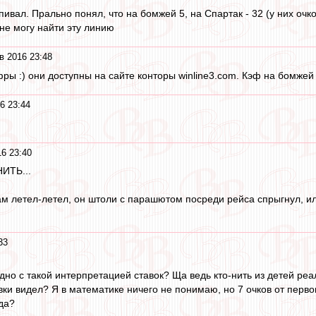
пивал. Прально понял, что на бомжей 5, на Спартак - 32 (у них очк
 не могу найти эту линию
в 2016 23:48
ы :) они доступны на сайте конторы winline3.com. Кэф на бомжей 5
6 23:44
6 23:40
ИТЬ...
нам летел-летел, он штоли с парашютом посреди рейса спрыгнул, ил
33
ыдно с такой интерпретацией ставок? Ща ведь кто-нить из детей реа
авки видел? Я в математике ничего не понимаю, но 7 очков от перво
 да?