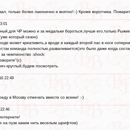
азал, только более лаконично и внятно!:-) Кроме воротчика. Пожарит
3:01
ный,для ЧР можно и за медальки бороться,лучше его,только Рыжик
уже который сезон)
оде может креативить,а вроде и каждый второй пас в ноги соперни
т,так команда полностью,разваливается(это было даже когда состав 
 за чемпионство :shock:
говорите"(с)
яч круглый,будем посмотреть.
16 22:49
оеду в Москву отмечать вместе со всеми! :-)
22:46
интернете!
е на пузе каким нить веселым шрифтом)