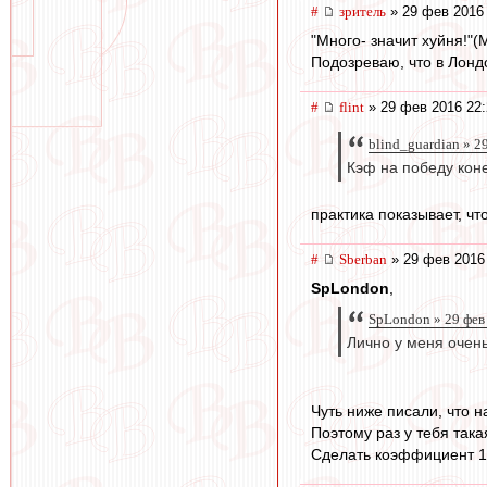
#
зpитель
» 29 фев 2016 
"Много- значит хуйня!"(
Подозреваю, что в Лондо
#
flint
» 29 фев 2016 22:
blind_guardian » 2
Кэф на победу коне
практика показывает, чт
#
Sberban
» 29 фев 2016
SpLondon
,
SpLondon » 29 фев
Лично у меня очен
Чуть ниже писали, что 
Поэтому раз у тебя так
Сделать коэффициент 1,9