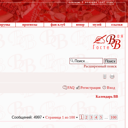
орумы
прогнозы
фан-клуб
юмор
музей
ссылки
Расширенный поиск
FAQ
Регистрация
Вход
Календарь ВВ
1
Сообщений: 4997 •
Страница
1
из
100
•
2
3
4
5
...
100