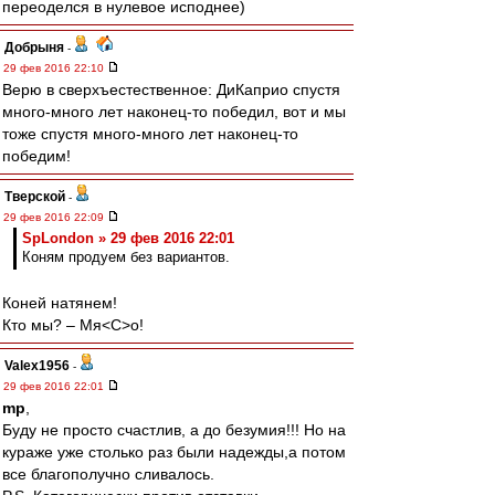
переоделся в нулевое исподнее)
Добрыня
-
29 фев 2016 22:10
Верю в сверхъестественное: ДиКаприо спустя
много-много лет наконец-то победил, вот и мы
тоже спустя много-много лет наконец-то
победим!
Тверской
-
29 фев 2016 22:09
SpLondon » 29 фев 2016 22:01
Коням продуем без вариантов.
Коней натянем!
Кто мы? – Мя<С>о!
Valex1956
-
29 фев 2016 22:01
mp
,
Буду не просто счастлив, а до безумия!!! Но на
кураже уже столько раз были надежды,а потом
все благополучно сливалось.