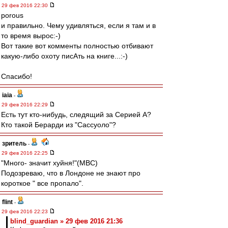
29 фев 2016 22:30
porous
и правильно. Чему удивляться, если я там и в
то время вырос:-)
Вот такие вот комменты полностью отбивают
какую-либо охотy писАть на книге...:-)
Спасибо!
iaia
-
29 фев 2016 22:29
Есть тут кто-нибудь, следящий за Серией А?
Кто такой Берарди из "Сассуоло"?
зpитель
-
29 фев 2016 22:25
"Много- значит хуйня!"(МВС)
Подозреваю, что в Лондоне не знают про
короткое " все пропало".
flint
-
29 фев 2016 22:23
blind_guardian » 29 фев 2016 21:36