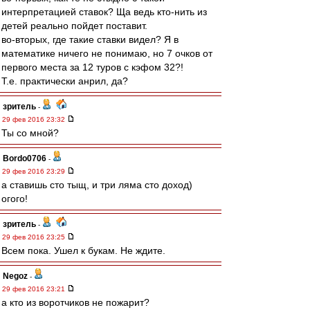
интерпретацией ставок? Ща ведь кто-нить из
детей реально пойдет поставит.
во-вторых, где такие ставки видел? Я в
математике ничего не понимаю, но 7 очков от
первого места за 12 туров с кэфом 32?!
Т.е. практически анрил, да?
зpитель
-
29 фев 2016 23:32
Ты со мной?
Bordo0706
-
29 фев 2016 23:29
а ставишь сто тыщ, и три ляма сто доход)
огого!
зpитель
-
29 фев 2016 23:25
Всем пока. Ушел к букам. Не ждите.
Negoz
-
29 фев 2016 23:21
а кто из воротчиков не пожарит?