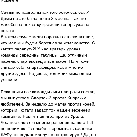
моменте.
Связки не наиграны как того хотелось бы. У
Димы на это было почти 2 месяца, так что
жалобы на нехватку времени теперь уже не
покатят.
В таком случае меня поразило его заявление,
что мол мы будем бороться за чемпионство. С
какого перепугу?! У нас вратарь уровня
команды середины таблицы! Да, отличный
парень, спартаковец и всё такое. Но я тоже
считаю себя спартаковцем, как и многие
другие здесь. Надеюсь, ход моих мыслей вы
уловили...
Пока почти все команды лиги наиграли состав,
мы выпускаем Спартак-2 против Кипрских
любителей. За неделю до матча против коней,
который , кстати задаст тон нашей весенней
кампании. Невнятная игра против Урала.
Честное слово, я многих решений нашего ТШ
не понимаю. Тут любят перемывать косточки
ЛАФу, но ведь команду не он тренирует! Да, он