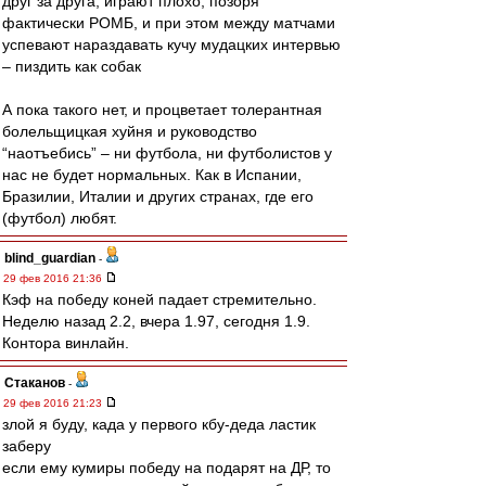
друг за друга, играют плохо, позоря
фактически РОМБ, и при этом между матчами
успевают нараздавать кучу мудацких интервью
– пиздить как собак
А пока такого нет, и процветает толерантная
болельщицкая хуйня и руководство
“наотъебись” – ни футбола, ни футболистов у
нас не будет нормальных. Как в Испании,
Бразилии, Италии и других странах, где его
(футбол) любят.
blind_guardian
-
29 фев 2016 21:36
Кэф на победу коней падает стремительно.
Неделю назад 2.2, вчера 1.97, сегодня 1.9.
Контора винлайн.
Cтаканов
-
29 фев 2016 21:23
злой я буду, када у первого кбу-деда ластик
заберу
если ему кумиры победу на подарят на ДР, то