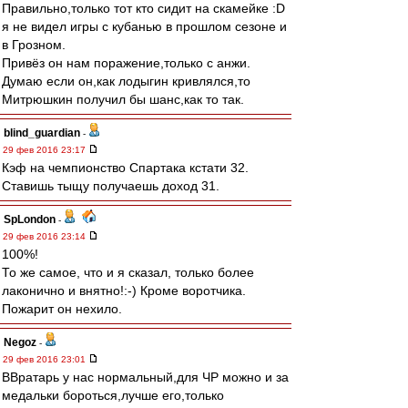
Правильно,только тот кто сидит на скамейке :D
я не видел игры с кубанью в прошлом сезоне и
в Грозном.
Привёз он нам поражение,только с анжи.
Думаю если он,как лодыгин кривлялся,то
Митрюшкин получил бы шанс,как то так.
blind_guardian
-
29 фев 2016 23:17
Кэф на чемпионство Спартака кстати 32.
Ставишь тыщу получаешь доход 31.
SpLondon
-
29 фев 2016 23:14
100%!
То же самое, что и я сказал, только более
лаконично и внятно!:-) Кроме воротчика.
Пожарит он нехило.
Negoz
-
29 фев 2016 23:01
ВВратарь у нас нормальный,для ЧР можно и за
медальки бороться,лучше его,только