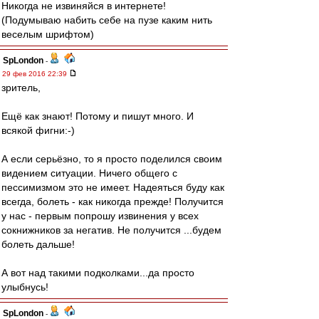
Никогда не извиняйся в интернете!
(Подумываю набить себе на пузе каким нить
веселым шрифтом)
SpLondon
-
29 фев 2016 22:39
зритель,
Ещё как знают! Потому и пишут много. И
всякой фигни:-)
А если серьёзно, то я просто поделился своим
видением ситуации. Ничего общего с
пессимизмом это не имеет. Надеяться буду как
всегда, болеть - как никогда прежде! Получится
у нас - первым попрошу извинения у всех
сокнижников за негатив. Не получится ...будем
болеть дальше!
А вот над такими подколками...да просто
улыбнусь!
SpLondon
-