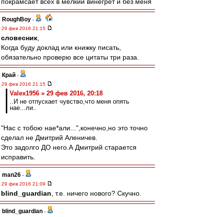
покрамсает всех в мелкий винегрет и без меня
RoughBoy
-
29 фев 2016 21:15
словесник
,
Когда буду доклад или книжку писать,
обязательно проверю все цитаты три раза.
Край
-
29 фев 2016 21:15
Valex1956 » 29 фев 2016, 20:18
..И не отпускает чувство,что меня опять
нае...ли..
"Нас с тобою нае*али...",конечно,но это точно
сделал не Дмитрий Аленичев.
Это задолго ДО него.А Дмитрий старается
исправить.
man26
-
29 фев 2016 21:09
blind_guardian
, т.е. ничего нового? Скучно.
blind_guardian
-