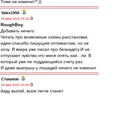
Тоже не изменит?:))
Valex1956
-
29 фев 2016 20:18
RoughBoy
,
Добавить нечего.
Читать про возможные схемы,расстановки,
идеи-спасибо пишущим оптимистам, но не
хочу. Я вчера уже писал про безнадёгу.И не
отпускает чувство,что меня опять нае...ли. В
который уже не поддающийся счету раз.
И даже выигрыш у лошадей ничего не изменит.
Cтаканов
-
29 фев 2016 20:06
йаду выпей, всем легче станет
=
"не с кем в реале поделица" не значит гадить в
общем доме
лео22
-
29 фев 2016 20:06
Интересный все таки у нас народ. Маститым