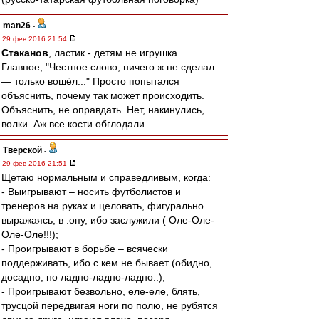
man26
-
29 фев 2016 21:54
Cтаканов
, ластик - детям не игрушка.
Главное, "Честное слово, ничего ж не сделал
— только вошёл..." Просто попытался
объяснить, почему так может происходить.
Объяснить, не оправдать. Нет, накинулись,
волки. Аж все кости обглодали.
Тверской
-
29 фев 2016 21:51
Щетаю нормальным и справедливым, когда:
- Выигрывают – носить футболистов и
тренеров на руках и целовать, фигурально
выражаясь, в .опу, ибо заслужили ( Оле-Оле-
Оле-Оле!!!);
- Проигрывают в борьбе – всячески
поддерживать, ибо с кем не бывает (обидно,
досадно, но ладно-ладно-ладно..);
- Проигрывают безвольно, еле-еле, блять,
трусцой передвигая ноги по полю, не рубятся