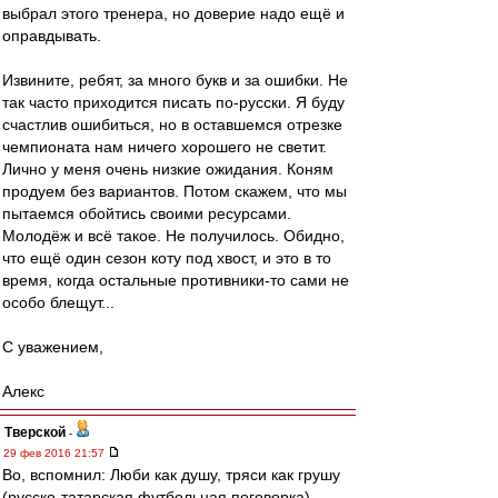
выбрал этого тренера, но доверие надо ещё и
оправдывать.
Извините, ребят, за много букв и за ошибки. Не
так часто приходится писать по-русски. Я буду
счастлив ошибиться, но в оставшемся отрезке
чемпионата нам ничего хорошего не светит.
Лично у меня очень низкие ожидания. Коням
продуем без вариантов. Потом скажем, что мы
пытаемся обойтись своими ресурсами.
Молодёж и всё такое. Не получилось. Обидно,
что ещё один сезон коту под хвост, и это в то
время, когда остальные противники-то сами не
особо блещут...
С уважением,
Алекс
Тверской
-
29 фев 2016 21:57
Во, вспомнил: Люби как душу, тряси как грушу
(русско-татарская футбольная поговорка)