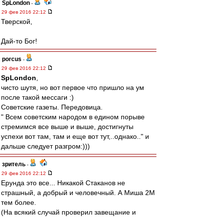
SpLondon
-
29 фев 2016 22:12
Тверской,
Дай-то Бог!
porcus
-
29 фев 2016 22:12
SpLondon
,
чисто шутя, но вот первое что пришло на ум
после такой мессаги :)
Советские газеты. Передовица.
" Всем советским народом в едином порыве
стремимся все выше и выше, достигнуты
успехи вот там, там и еще вот тут,..однако.." и
дальше следует разгром:)))
зpитель
-
29 фев 2016 22:12
Ерунда это все... Никакой Стаканов не
страшный, а добрый и человечный. А Миша 2М
тем более.
(На всякий случай проверил завещание и