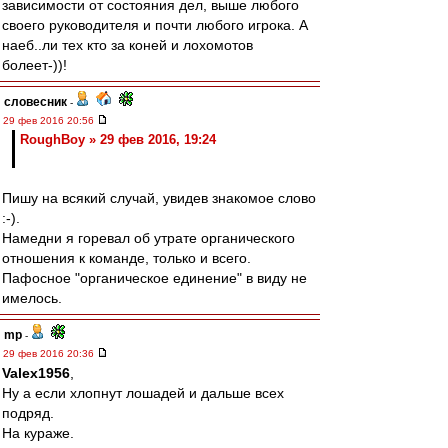
зависимости от состояния дел, выше любого
своего руководителя и почти любого игрока. А
наеб..ли тех кто за коней и лохомотов
болеет-))!
словесник
-
29 фев 2016 20:56
RoughBoy » 29 фев 2016, 19:24
Пишу на всякий случай, увидев знакомое слово
:-).
Намедни я горевал об утрате органического
отношения к команде, только и всего.
Пафосное "органическое единение" в виду не
имелось.
mp
-
29 фев 2016 20:36
Valex1956
,
Ну а если хлопнут лошадей и дальше всех
подряд.
На кураже.