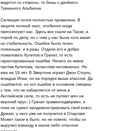
видится со стороны, то бишь с далёкого
Туманного Альбиона.
Селекция почти полностью провалена. В
защите полный хаос, особенно когда
прессингуют нас. Здесь все гнали на Таски, и
порой по делу, но с ним у нас была хоть какая
но стабильность. Ошибок было точно
поменьше, и в разы. Отдали его и добро
пожаловать Кутепов и Гранат, то есть
гарантированные ошибки. Ничего не имею
против Кутепова, талантлив несомненно. Но
ему не 19 лет. В Эвертоне играет Джон Стоунс,
младше Ильи, но на порядок выше классом. Да
ошибается, но его ошибки в основном связаны
с тем, что не избавляется от мяча в
Английском силе, то есть не пуляет мяч на
верхний ярус:-) Гранат травмоподвержен, и
пока не сумел продемонстрировать свой класс.
Думаю, у него уже не получится в Спартаке.
Может такое и было, но не помню, чтобы он
выручил команду в каком-либо опасном