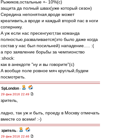
Рыжиков,остальные +- 10%(с)
защита да полный швах(уже который сезон)
Середина непонятная,вроде может
креативить,а вроде и каждый второй пас в ноги
сопернику.
А уж если нас пресенгуют,так команда
полностью,разваливается(это было даже когда
состав у нас был посильней) нападение..... :(
а про заявление борьбы за чемпионство
:shock:
как в анекдоте "ну и вы говорите"(с)
А вообще поле ровное мяч круглый,будем
посмотреть.
SpLondon
-
29 фев 2016 22:49
зритель,
ладно, так уж и быть, проеду в Москву отмечать
вместе со всеми! :-)
зpитель
-
29 фев 2016 22:46