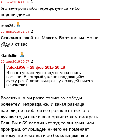
29 фев 2016 21:06
6го вечером либо перецелуемся либо
перепиздимся.
man26
-
29 фев 2016 21:04
Cтаканов
, злой ты, Максим Валентиныч. Но не
уйду я от вас.
Garifullin
-
29 фев 2016 20:57
Valex1956 » 29 фев 2016 20:18
И не отпускает чувство,что меня опять
нае...ли. В который уже не поддающийся
счету раз.И даже выигрыш у лошадей ничего
не изменит.
Валентин, а вы разве только за победы
болеете? Неправда же. И какая разница
нае..ли, не наеб..ли все равно в пт-вск, а в
лучшие годы еще и во вторник сядем смотреть.
Если Вы в 59 лет пишите тут, то выигрыш или
проигрыш от лошадей ничего не поменяет,
потому что команда и ее болельщики, вне