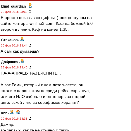
blind_guardian
-
29 фев 2016 23:48
Я просто показываю цифры :) они доступны на
сайте конторы winline3.com. Кэф на бомжей 5.0
второй в линии. Кэф на коней 1.35.
Cтаканов
-
29 фев 2016 23:44
А сам как думаешь?
Добрянка
-
29 фев 2016 23:40
ПА-А-АПРАШУ РАЗЪЯСНИТЬ...
А вот Реми, который к нам летел-летел, он
штоли с парашютом посреди рейса спрыгнул,
или его НЛО забрало и он теперь во второй
ангельской лиге за серафимов херачит?
knn
-
29 фев 2016 23:33
Дамир,
во-первых, как те не стыдно с такой