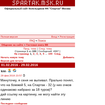
Официальный сайт болельщиков ФК "Спартак" Москва
Полная версия
Вход
•
Регистрация
FAQ
•
Поиск
Общение на сайте
Гостевая книга ВВ
»
Пред. тема
|
След. тема
Страница
1
из
100
[ Сообщений: 4997 ]
На страницу
1
,
2
,
3
,
4
,
5
...
100
След.
Начать новую тему
Добавить
Версия для печати
01.02.2016 - 29.02.2016
knn
-
29 фев 2016 23:57
Минуточку, я сеня не выпивал. Прально понял,
что на бомжей 5, на Спартак - 32 (у них очков
одинаково набрано за 18 туров)?
дай ссылку на картинку, не могу найти эту
линию
Последнее сообщение