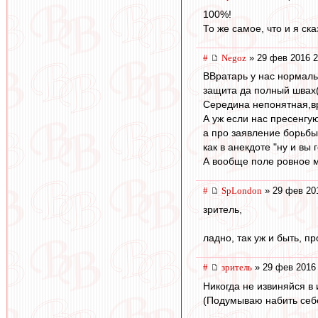
100%!
То же самое, что и я ск
#
Negoz
» 29 фев 2016 2
ВВратарь у нас нормаль
защита да полный швах(
Середина непонятная,вр
А уж если нас пресенгую
а про заявление борьбы
как в анекдоте "ну и вы 
А вообще поле ровное м
#
SpLondon
» 29 фев 20
зритель,
ладно, так уж и быть, пр
#
зpитель
» 29 фев 2016 
Никогда не извиняйся в 
(Подумываю набить себ