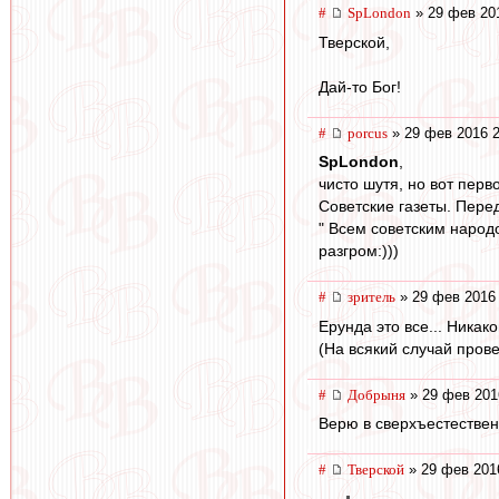
#
SpLondon
» 29 фев 20
Тверской,
Дай-то Бог!
#
porcus
» 29 фев 2016 2
SpLondon
,
чисто шутя, но вот перв
Советские газеты. Пере
" Всем советским народо
разгром:)))
#
зpитель
» 29 фев 2016 
Ерунда это все... Ника
(На всякий случай пров
#
Добрыня
» 29 фев 201
Верю в сверхъестествен
#
Тверской
» 29 фев 201