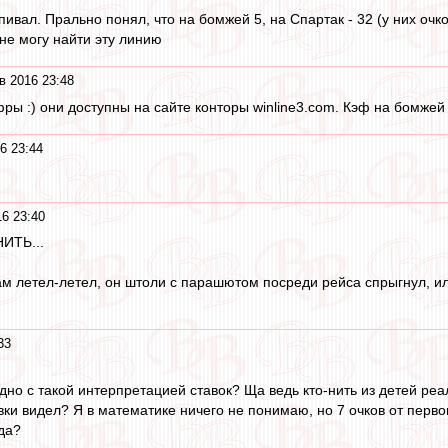
пивал. Прально понял, что на бомжей 5, на Спартак - 32 (у них очк
 не могу найти эту линию
в 2016 23:48
ы :) они доступны на сайте конторы winline3.com. Кэф на бомжей 5
6 23:44
6 23:40
ИТЬ...
нам летел-летел, он штоли с парашютом посреди рейса спрыгнул, ил
33
ыдно с такой интерпретацией ставок? Ща ведь кто-нить из детей реа
авки видел? Я в математике ничего не понимаю, но 7 очков от перво
 да?