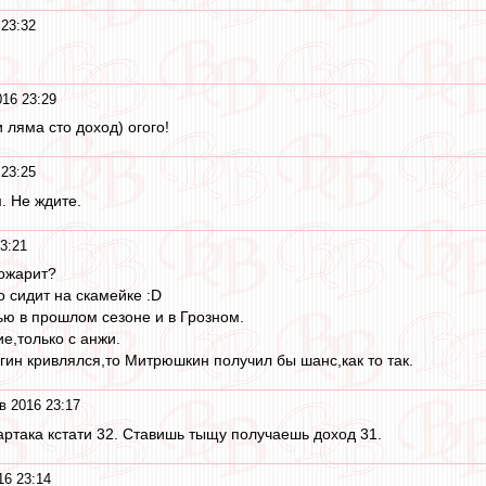
23:32
16 23:29
и ляма сто доход) огого!
23:25
. Не ждите.
3:21
пожарит?
о сидит на скамейке :D
ью в прошлом сезоне и в Грозном.
е,только с анжи.
гин кривлялся,то Митрюшкин получил бы шанс,как то так.
в 2016 23:17
ртака кстати 32. Ставишь тыщу получаешь доход 31.
16 23:14