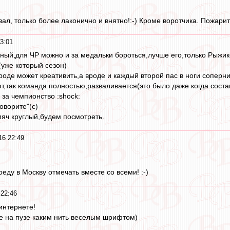
азал, только более лаконично и внятно!:-) Кроме воротчика. Пожарит
3:01
ный,для ЧР можно и за медальки бороться,лучше его,только Рыжик
уже который сезон)
оде может креативить,а вроде и каждый второй пас в ноги соперни
т,так команда полностью,разваливается(это было даже когда состав 
 за чемпионство :shock:
говорите"(с)
яч круглый,будем посмотреть.
16 22:49
оеду в Москву отмечать вместе со всеми! :-)
22:46
интернете!
е на пузе каким нить веселым шрифтом)