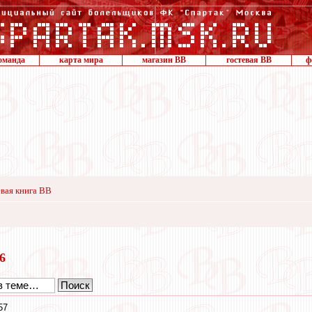
оманда
карта мира
магазин ВВ
гостевая ВВ
ф
вая книга ВВ
16
57