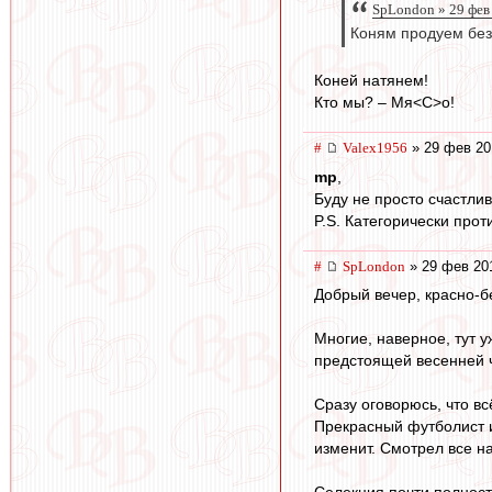
SpLondon » 29 фев
Коням продуем без
Коней натянем!
Кто мы? – Мя<С>о!
#
Valex1956
» 29 фев 20
mp
,
Буду не просто счастлив
P.S. Категорически про
#
SpLondon
» 29 фев 20
Добрый вечер, красно-б
Многие, наверное, тут 
предстоящей весенней 
Сразу оговорюсь, что в
Прекрасный футболист и 
изменит. Смотрел все на