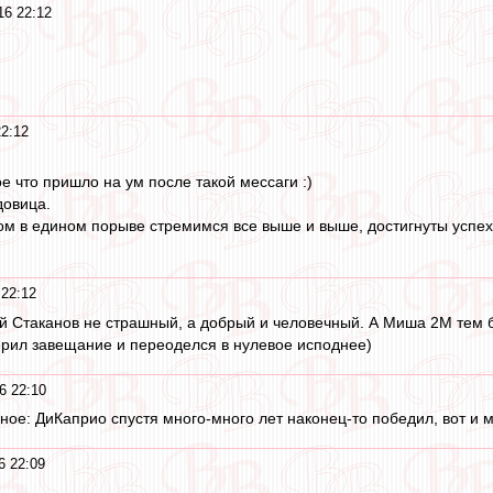
16 22:12
2:12
ое что пришло на ум после такой мессаги :)
довица.
м в едином порыве стремимся все выше и выше, достигнуты успехи в
22:12
кой Стаканов не страшный, а добрый и человечный. А Миша 2М тем 
ерил завещание и переоделся в нулевое исподнее)
6 22:10
ное: ДиКаприо спустя много-много лет наконец-то победил, вот и 
6 22:09