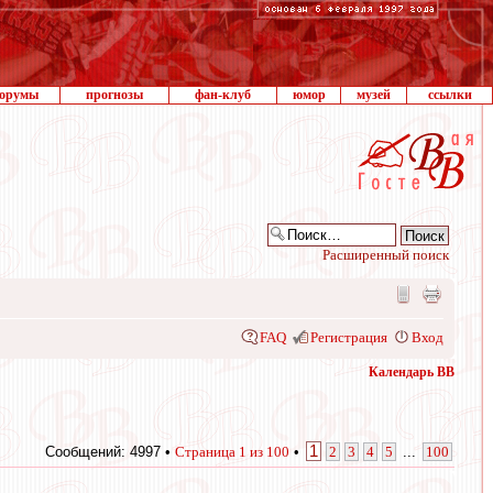
орумы
прогнозы
фан-клуб
юмор
музей
ссылки
Расширенный поиск
FAQ
Регистрация
Вход
Календарь ВВ
1
Сообщений: 4997 •
Страница
1
из
100
•
2
3
4
5
...
100