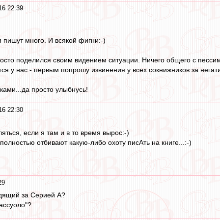
16 22:39
 пишут много. И всякой фигни:-)
росто поделился своим видением ситуации. Ничего общего с пессими
ся у нас - первым попрошу извинения у всех сокнижников за негати
ками...да просто улыбнусь!
16 22:30
яться, если я там и в то время вырос:-)
полностью отбивают какую-либо охотy писАть на книге...:-)
29
едящий за Серией А?
Сассуоло"?