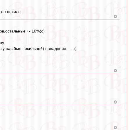
 он нехило.
ов,остальные +- 10%(с)
ку.
у нас был посильней) нападение..... :(