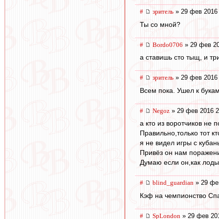
#
зpитель
» 29 фев 2016 
Ты со мной?
#
Bordo0706
» 29 фев 20
а ставишь сто тыщ, и тр
#
зpитель
» 29 фев 2016 
Всем пока. Ушел к букам
#
Negoz
» 29 фев 2016 2
а кто из воротчиков не 
Правильно,только тот кт
я не видел игры с кубан
Привёз он нам поражени
Думаю если он,как лоды
#
blind_guardian
» 29 фе
Кэф на чемпионство Спа
#
SpLondon
» 29 фев 20