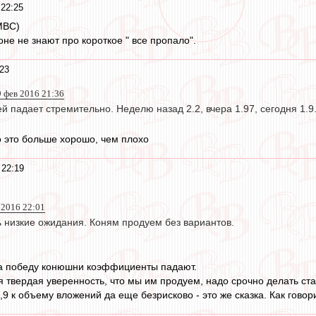
22:25
МВС)
не не знают про короткое " все пропало".
23
9 фев 2016 21:36
й падает стремительно. Неделю назад 2.2, вчера 1.97, сегодня 1.9
о это больше хорошо, чем плохо
 22:19
 2016 22:01
ь низкие ожидания. Коням продуем без вариантов.
на победу конюшни коэффициенты падают.
ая твердая уверенность, что мы им продуем, надо срочно делать ст
 к объему вложений да еще безрисково - это же сказка. Как говори