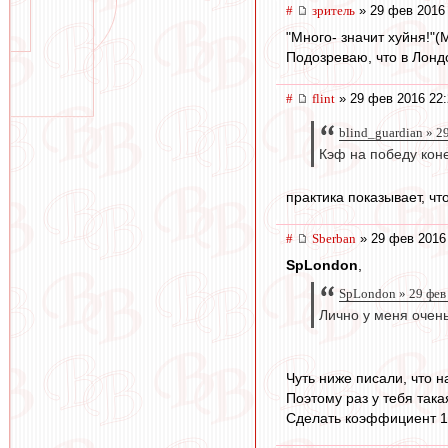
#
зpитель
» 29 фев 2016 
"Много- значит хуйня!"(
Подозреваю, что в Лондо
#
flint
» 29 фев 2016 22:
blind_guardian » 2
Кэф на победу коне
практика показывает, чт
#
Sberban
» 29 фев 2016
SpLondon
,
SpLondon » 29 фев
Лично у меня очен
Чуть ниже писали, что 
Поэтому раз у тебя так
Сделать коэффициент 1,9