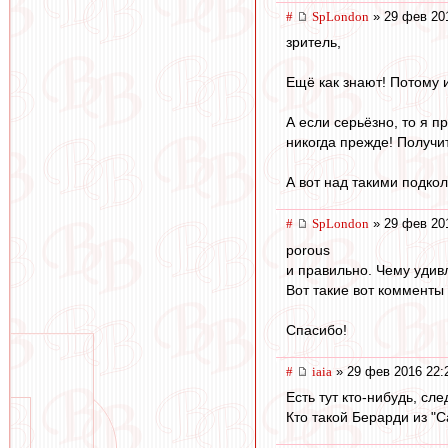
#
SpLondon
» 29 фев 20
зритель,
Ещё как знают! Потому и
А если серьёзно, то я п
никогда прежде! Получит
А вот над такими подкол
#
SpLondon
» 29 фев 20
porous
и правильно. Чему удивл
Вот такие вот комменты 
Спасибо!
#
iaia
» 29 фев 2016 22:
Есть тут кто-нибудь, сл
Кто такой Берарди из "