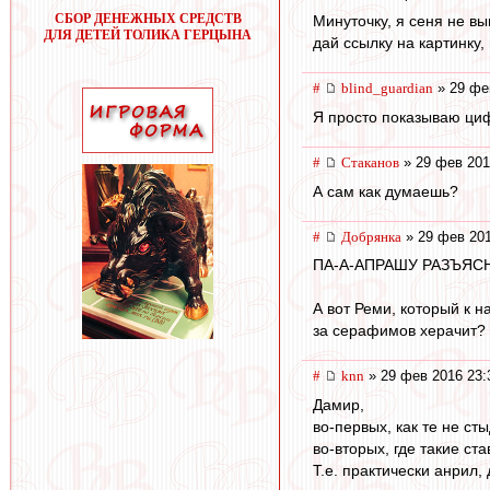
СБОР ДЕНЕЖНЫХ СРЕДСТВ
Минуточку, я сеня не вы
ДЛЯ ДЕТЕЙ ТОЛИКА ГЕРЦЫНА
дай ссылку на картинку,
#
blind_guardian
» 29 фе
Я просто показываю цифр
#
Cтаканов
» 29 фев 201
А сам как думаешь?
#
Добрянка
» 29 фев 201
ПА-А-АПРАШУ РАЗЪЯСН
А вот Реми, который к 
за серафимов херачит?
#
knn
» 29 фев 2016 23:
Дамир,
во-первых, как те не ст
во-вторых, где такие ст
Т.е. практически анрил,