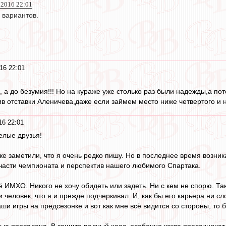
 2016 22:01
 вариантов.
16 22:01
, а до безумия!!! Но на кураже уже столько раз были надежды,а по
тив отставки Аленичева,даже если займем место ниже четвертого и 
16 22:01
елые друзья!
уже заметили, что я очень редко пишу. Но в последнее время возн
части чемпионата и перспектив нашего любимого Спартака.
сё ИМХО. Никого не хочу обидеть или задеть. Ни с кем не спорю. Т
человек, что я и прежде подчеркивал. И, как бы его карьера ни с
ши игры на предсезонке и вот как мне всё видится со стороны, то