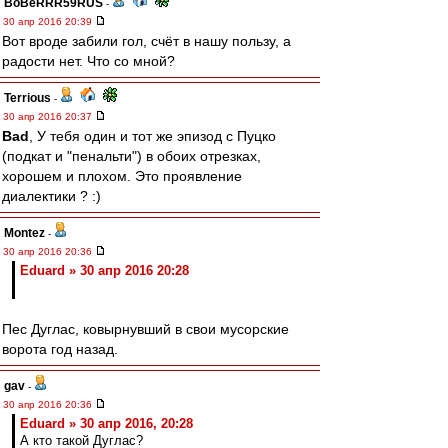
BoBeRRR59RUS
-
30 апр 2016 20:39
Вот вроде забили гол, счёт в нашу пользу, а
радости нет. Что со мной?
Terrious
-
30 апр 2016 20:37
Bad
, У тебя один и тот же эпизод с Пуцко
(подкат и "пенальти") в обоих отрезках,
хорошем и плохом. Это проявление
диалектики ? :)
Montez
-
30 апр 2016 20:36
Eduard » 30 апр 2016 20:28
Пес Дуглас, ковырнувший в свои мусорские
ворота год назад.
gav
-
30 апр 2016 20:36
Eduard » 30 апр 2016, 20:28
А кто такой Дуглас?