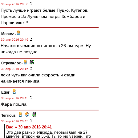
30 апр 2016 20:50
Пусть лучше играют белые Пуцко, Кутепов,
Промес и Зе Луиш чем негры Комбаров и
Паршивлюк!!!
Montez
-
30 апр 2016 20:46
Начали в чемпионат играть в 26-ом туре. Ну
никогда не поздно.
Стрекалок
-
30 апр 2016 20:46
лохи чуть включили скорость и сзади
начинается паника.
Egor
-
30 апр 2016 20:45
Жара пошла
Terrious
-
30 апр 2016 20:45
Bad » 30 апр 2016 20:41
Это два разных эпизода, первый был на 27
минуте, второй на 35-й. Ты точно уверен, что