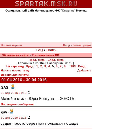
Официальный сайт болельщиков ФК "Спартак" Москва
Полная версия
Вход
•
Регистрация
FAQ
•
Поиск
Общение на сайте
Гостевая книга ВВ
»
Пред. тема
|
След. тема
Страница
5
из
163
[ Сообщений: 8150 ]
На страницу
Пред.
1
,
2
,
3
,
4
,
5
,
6
,
7
,
8
...
163
След.
Начать новую тему
Добавить
Версия для печати
01.04.2016 - 30.04.2016
SAS
-
30 апр 2016 21:13
Макей в стиле Юры Ковтуна.... ЖЕСТЬ
Последнее сообщение
gav
-
30 апр 2016 21:13
судья просто серет как полковая лошадь