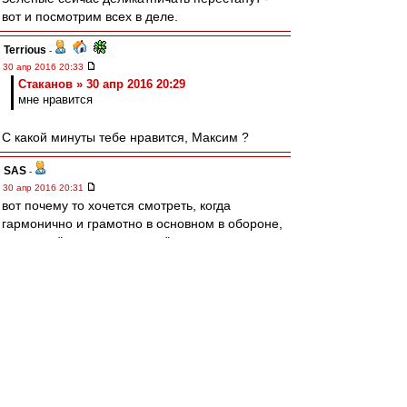
вот и посмотрим всех в деле.
Terrious
-
30 апр 2016 20:33
Cтаканов » 30 апр 2016 20:29
мне нравится
С какой минуты тебе нравится, Максим ?
SAS
-
30 апр 2016 20:31
вот почему то хочется смотреть, когда
гармонично и грамотно в основном в обороне,
и в атаку "не шашки наголо"...
и 5 (ПЯТЬ) своих сзади
Редактировалось 30 апр 2016 20:33
irod sm
-
30 апр 2016 20:30
Bordo0706
Хорошо.
Скажу по-другому. Хорош каркать. Сглазите)