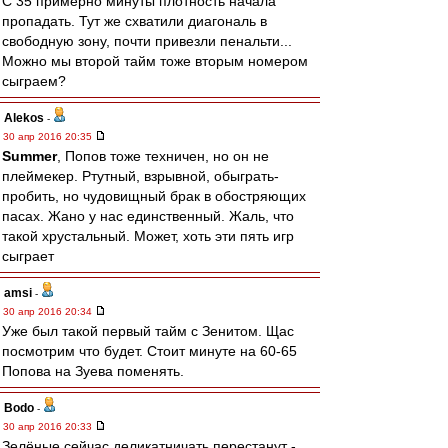
С 35 примерно минуты плотность начала
пропадать. Тут же схватили диагональ в
свободную зону, почти привезли пенальти...
Можно мы второй тайм тоже вторым номером
сыграем?
Alekos
-
30 апр 2016 20:35
Summer
, Попов тоже техничен, но он не
плеймекер. Ртутный, взрывной, обыграть-
пробить, но чудовищный брак в обостряющих
пасах. Жано у нас единственный. Жаль, что
такой хрустальный. Может, хоть эти пять игр
сыграет
amsi
-
30 апр 2016 20:34
Уже был такой первый тайм с Зенитом. Щас
посмотрим что будет. Стоит минуте на 60-65
Попова на Зуева поменять.
Bodo
-
30 апр 2016 20:33
Зелёные сейчас деликатничать перестанут -