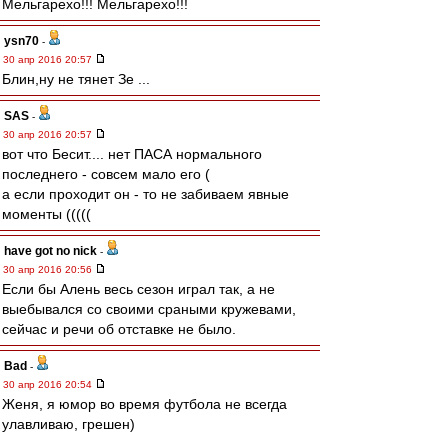
Мельгарехо!!! Мельгарехо!!!
ysn70
-
30 апр 2016 20:57
Блин,ну не тянет Зе ...
SAS
-
30 апр 2016 20:57
вот что Бесит.... нет ПАСА нормального
последнего - совсем мало его (
а если проходит он - то не забиваем явные
моменты (((((
have got no nick
-
30 апр 2016 20:56
Если бы Алень весь сезон играл так, а не
выебывался со своими сраными кружевами,
сейчас и речи об отставке не было.
Bad
-
30 апр 2016 20:54
Женя, я юмор во время футбола не всегда
улавливаю, грешен)