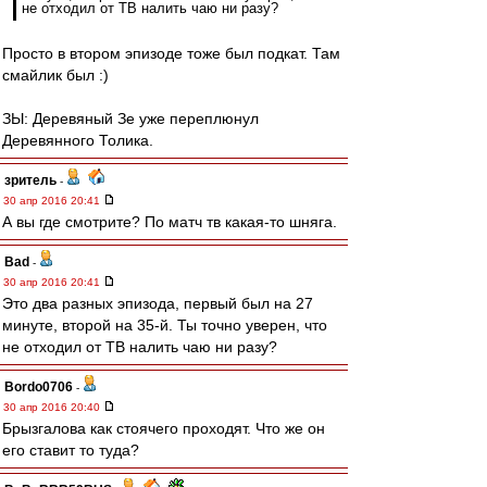
не отходил от ТВ налить чаю ни разу?
Просто в втором эпизоде тоже был подкат. Там
смайлик был :)
ЗЫ: Деревяный Зе уже переплюнул
Деревянного Толика.
зpитель
-
30 апр 2016 20:41
А вы где смотрите? По матч тв какая-то шняга.
Bad
-
30 апр 2016 20:41
Это два разных эпизода, первый был на 27
минуте, второй на 35-й. Ты точно уверен, что
не отходил от ТВ налить чаю ни разу?
Bordo0706
-
30 апр 2016 20:40
Брызгалова как стоячего проходят. Что же он
его ставит то туда?