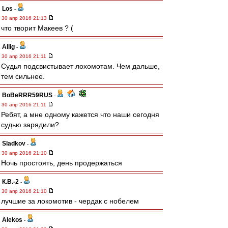
Los
-
30 апр 2016 21:13
что творит Макеев ? (
Allig
-
30 апр 2016 21:11
Судья подсвистывает лохомотам. Чем дальше,
тем сильнее.
BoBeRRR59RUS
-
30 апр 2016 21:11
Ребят, а мне одному кажется что наши сегодня
судью зарядили?
Sladkov
-
30 апр 2016 21:10
Ночь простоять, день продержаться
К.В.-2
-
30 апр 2016 21:10
лучшие за локомотив - чердак с нобелем
Alekos
-