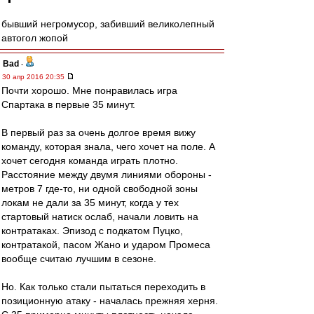
бывший негромусор, забивший великолепный
автогол жопой
Bad
-
30 апр 2016 20:35
Почти хорошо. Мне понравилась игра
Спартака в первые 35 минут.
В первый раз за очень долгое время вижу
команду, которая знала, чего хочет на поле. А
хочет сегодня команда играть плотно.
Расстояние между двумя линиями обороны -
метров 7 где-то, ни одной свободной зоны
локам не дали за 35 минут, когда у тех
стартовый натиск ослаб, начали ловить на
контратаках. Эпизод с подкатом Пуцко,
контратакой, пасом Жано и ударом Промеса
вообще считаю лучшим в сезоне.
Но. Как только стали пытаться переходить в
позиционную атаку - началась прежняя херня.