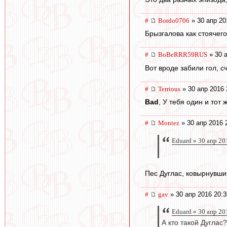
#
Bordo0706
» 30 апр 20
Брызгалова как стоячего
#
BoBeRRR59RUS
» 30 а
Вот вроде забили гол, с
#
Terrious
» 30 апр 2016 
Bad
, У тебя один и тот
#
Montez
» 30 апр 2016 
Eduard » 30 апр 20
Пес Дуглас, ковырнувший
#
gav
» 30 апр 2016 20:3
Eduard » 30 апр 20
А кто такой Дуглас?