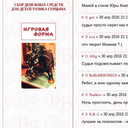
СБОР ДЕНЕЖНЫХ СРЕДСТВ
Макей в стиле Юры Ковт
ДЛЯ ДЕТЕЙ ТОЛИКА ГЕРЦЫНА
#
gav
» 30 апр 2016 21:1
судья просто серет как
#
Los
» 30 апр 2016 21:1
что творит Макеев ? (
#
Allig
» 30 апр 2016 21
Судья подсвистывает ло
#
BoBeRRR59RUS
» 30 а
Ребят, а мне одному ка
#
Sladkov
» 30 апр 2016 
Ночь простоять, день п
#
К.В.-2
» 30 апр 2016 2
лучшие за локомотив - 