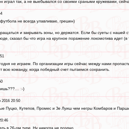
н играл так, а не выебывался со своими сраными кружевами, сейча
54
футбола не всегда улавливаю, грешен)
вращаться и закрывать зоны, но держатся. Если бы суеты с нашей 
оде, сказал бы что игра на крупное поражение локомотива идет (в
:51
егодня не играем. По организации игры сейчас между нами пропаст
ет всю команду, когда победный счет пытаемся сохранить.
50
ишь???.... :-)
 2016 20:50
ые Пуцко, Кутепов, Промес и Зе Луиш чем негры Комбаров и Парши
20:46
ть в 26-ом туре. Ну никогда не поздно.