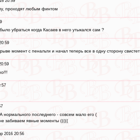
16 20:59
му, проходят любым финтом
9
было убраться когда Касаев в него утыкался сам ?
20:59
рыве момент с пенальти и начал теперь все в одну сторону свистет
20:59
о!!!
:57
57
АСА нормального последнего - совсем мало его (
 не забиваем явные моменты (((((
р 2016 20:56