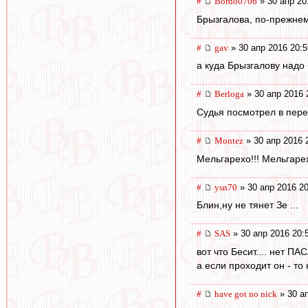
#
Bordo0706
» 30 апр 20
Брызгалова, по-прежне
#
gav
» 30 апр 2016 20:5
а куда Брызгалову надо 
#
Berloga
» 30 апр 2016 
Судья посмотрел в пере
#
Montez
» 30 апр 2016 
Мельгарехо!!! Мельгарех
#
ysn70
» 30 апр 2016 20
Блин,ну не тянет Зе ...
#
SAS
» 30 апр 2016 20:
вот что Бесит.... нет П
а если проходит он - то
#
have got no nick
» 30 ап