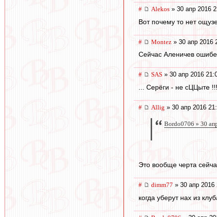
#
Alekos
» 30 апр 2016 2
Вот почему то нет ощузе
#
Montez
» 30 апр 2016 
Сейчас Аленичев ошибетс
#
SAS
» 30 апр 2016 21:
... Серёги - не сЦЦыте !!!!
#
Allig
» 30 апр 2016 21
Bordo0706 » 30 ап
Это вообще черта сейча
#
dimm77
» 30 апр 2016 
когда уберут нах из клу