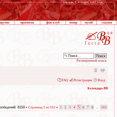
орумы
прогнозы
фан-клуб
юмор
музей
ссылки
Расширенный поиск
FAQ
Регистрация
Вход
Календарь ВВ
5
ообщений: 8150 •
Страница
5
из
163
•
1
2
3
4
6
7
8
...
163