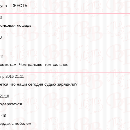
уна.... ЖЕСТЬ
3
 полковая лошадь
3
:11
хомотам. Чем дальше, тем сильнее.
пр 2016 21:11
жется что наши сегодня судью зарядили?
21:10
родержаться
1:10
чердак с нобелем