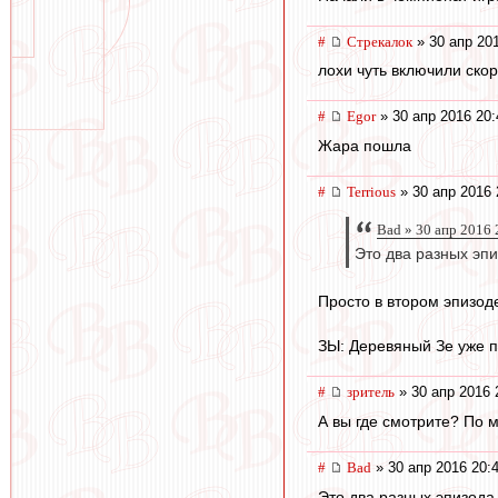
#
Стрекалок
» 30 апр 20
лохи чуть включили скор
#
Egor
» 30 апр 2016 20:
Жара пошла
#
Terrious
» 30 апр 2016 
Bad » 30 апр 2016 
Это два разных эпи
Просто в втором эпизоде
ЗЫ: Деревяный Зе уже 
#
зpитель
» 30 апр 2016 
А вы где смотрите? По м
#
Bad
» 30 апр 2016 20:
Это два разных эпизода,