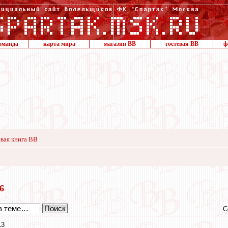
оманда
карта мира
магазин ВВ
гостевая ВВ
ф
вая книга ВВ
16
С
13