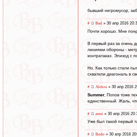
бывший негромусор, за
#
Bad
» 30 апр 2016 20:
Почти хорошо. Мне понр
В первый раз за очень д
линиями обороны - метро
контратаках. Эпизод с 
Но. Как только стали п
схватили диагональ в с
#
Alekos
» 30 апр 2016 2
Summer
, Попов тоже те
единственный. Жаль, что
#
amsi
» 30 апр 2016 20:
Уже был такой первый т
#
Bodo
» 30 апр 2016 20