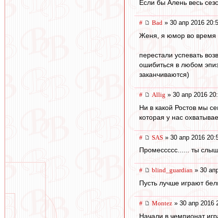
Если бы Алень весь сезо
#
Bad
» 30 апр 2016 20:
Женя, я юмор во время 
перестали успевать воз
ошибиться в любом эпиз
заканчиваются)
#
Allig
» 30 апр 2016 20
Ни в какой Ростов мы с
которая у нас охватыва
#
SAS
» 30 апр 2016 20:
Промессссс...... ты слыш
#
blind_guardian
» 30 апр
Пусть лучше играют бел
#
Montez
» 30 апр 2016 
Начали в чемпионат игра