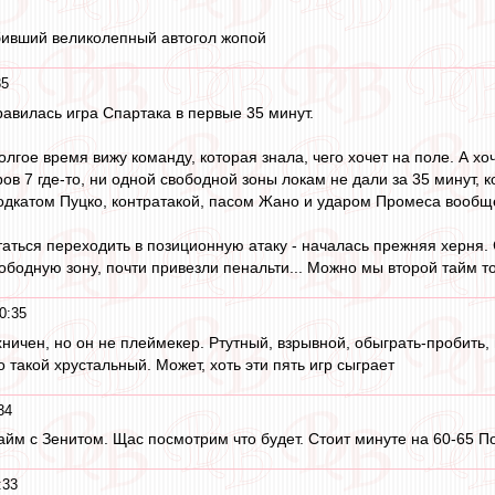
бивший великолепный автогол жопой
35
авилась игра Спартака в первые 35 минут.
олгое время вижу команду, которая знала, чего хочет на поле. А х
в 7 где-то, ни одной свободной зоны локам не дали за 35 минут, ко
подкатом Пуцко, контратакой, пасом Жано и ударом Промеса вообщ
ытаться переходить в позиционную атаку - началась прежняя херня.
вободную зону, почти привезли пенальти... Можно мы второй тайм
0:35
хничен, но он не плеймекер. Ртутный, взрывной, обыграть-пробить
 такой хрустальный. Может, хоть эти пять игр сыграет
34
айм с Зенитом. Щас посмотрим что будет. Стоит минуте на 60-65 П
:33