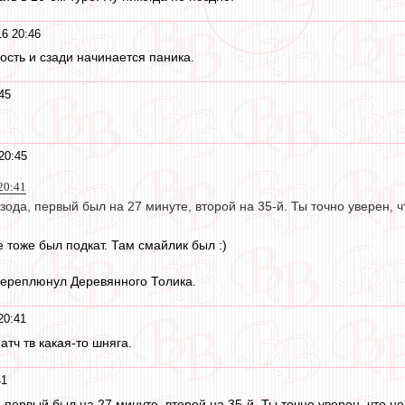
16 20:46
ость и сзади начинается паника.
45
20:45
20:41
зода, первый был на 27 минуте, второй на 35-й. Ты точно уверен, ч
 тоже был подкат. Там смайлик был :)
переплюнул Деревянного Толика.
20:41
атч тв какая-то шняга.
41
 первый был на 27 минуте, второй на 35-й. Ты точно уверен, что н