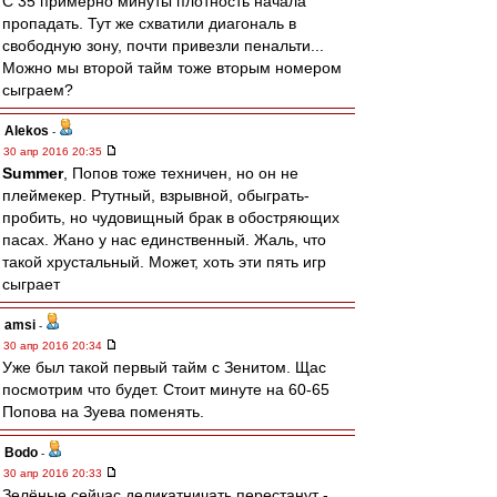
С 35 примерно минуты плотность начала
пропадать. Тут же схватили диагональ в
свободную зону, почти привезли пенальти...
Можно мы второй тайм тоже вторым номером
сыграем?
Alekos
-
30 апр 2016 20:35
Summer
, Попов тоже техничен, но он не
плеймекер. Ртутный, взрывной, обыграть-
пробить, но чудовищный брак в обостряющих
пасах. Жано у нас единственный. Жаль, что
такой хрустальный. Может, хоть эти пять игр
сыграет
amsi
-
30 апр 2016 20:34
Уже был такой первый тайм с Зенитом. Щас
посмотрим что будет. Стоит минуте на 60-65
Попова на Зуева поменять.
Bodo
-
30 апр 2016 20:33
Зелёные сейчас деликатничать перестанут -