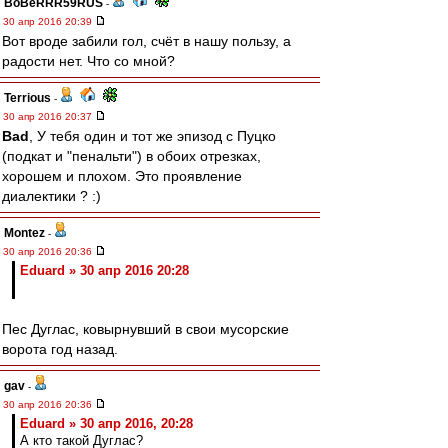
BoBeRRR59RUS
-
30 апр 2016 20:39
Вот вроде забили гол, счёт в нашу пользу, а
радости нет. Что со мной?
Terrious
-
30 апр 2016 20:37
Bad
, У тебя один и тот же эпизод с Пуцко
(подкат и "пенальти") в обоих отрезках,
хорошем и плохом. Это проявление
диалектики ? :)
Montez
-
30 апр 2016 20:36
Eduard » 30 апр 2016 20:28
Пес Дуглас, ковырнувший в свои мусорские
ворота год назад.
gav
-
30 апр 2016 20:36
Eduard » 30 апр 2016, 20:28
А кто такой Дуглас?