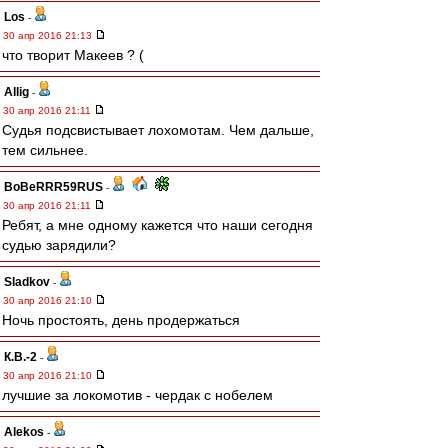
Los
-
30 апр 2016 21:13
что творит Макеев ? (
Allig
-
30 апр 2016 21:11
Судья подсвистывает лохомотам. Чем дальше,
тем сильнее.
BoBeRRR59RUS
-
30 апр 2016 21:11
Ребят, а мне одному кажется что наши сегодня
судью зарядили?
Sladkov
-
30 апр 2016 21:10
Ночь простоять, день продержаться
К.В.-2
-
30 апр 2016 21:10
лучшие за локомотив - чердак с нобелем
Alekos
-