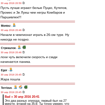
30 апр 2016 20:50
Пусть лучше играют белые Пуцко, Кутепов,
Промес и Зе Луиш чем негры Комбаров и
Паршивлюк!!!
Montez
-
30 апр 2016 20:46
Начали в чемпионат играть в 26-ом туре. Ну
никогда не поздно.
Стрекалок
-
30 апр 2016 20:46
лохи чуть включили скорость и сзади
начинается паника.
Egor
-
30 апр 2016 20:45
Жара пошла
Terrious
-
30 апр 2016 20:45
Bad » 30 апр 2016 20:41
Это два разных эпизода, первый был на 27
минуте, второй на 35-й. Ты точно уверен, что