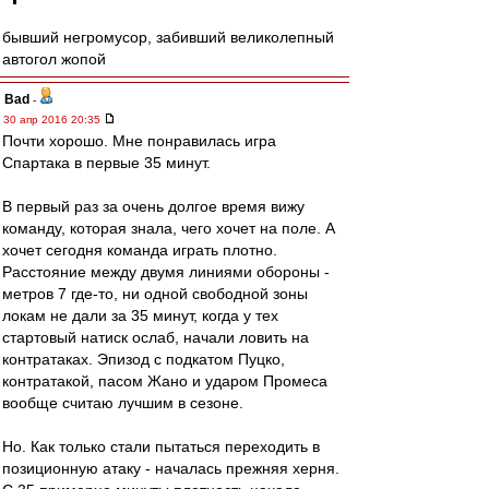
бывший негромусор, забивший великолепный
автогол жопой
Bad
-
30 апр 2016 20:35
Почти хорошо. Мне понравилась игра
Спартака в первые 35 минут.
В первый раз за очень долгое время вижу
команду, которая знала, чего хочет на поле. А
хочет сегодня команда играть плотно.
Расстояние между двумя линиями обороны -
метров 7 где-то, ни одной свободной зоны
локам не дали за 35 минут, когда у тех
стартовый натиск ослаб, начали ловить на
контратаках. Эпизод с подкатом Пуцко,
контратакой, пасом Жано и ударом Промеса
вообще считаю лучшим в сезоне.
Но. Как только стали пытаться переходить в
позиционную атаку - началась прежняя херня.