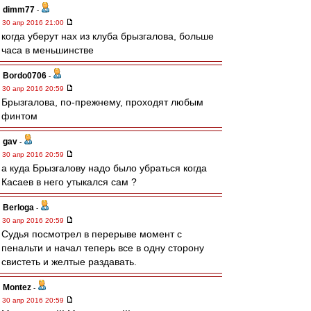
dimm77
-
30 апр 2016 21:00
когда уберут нах из клуба брызгалова, больше
часа в меньшинстве
Bordo0706
-
30 апр 2016 20:59
Брызгалова, по-прежнему, проходят любым
финтом
gav
-
30 апр 2016 20:59
а куда Брызгалову надо было убраться когда
Касаев в него утыкался сам ?
Berloga
-
30 апр 2016 20:59
Судья посмотрел в перерыве момент с
пенальти и начал теперь все в одну сторону
свистеть и желтые раздавать.
Montez
-
30 апр 2016 20:59