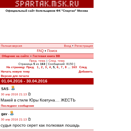
Официальный сайт болельщиков ФК "Спартак" Москва
Полная версия
Вход
•
Регистрация
FAQ
•
Поиск
Общение на сайте
Гостевая книга ВВ
»
Пред. тема
|
След. тема
Страница
5
из
163
[ Сообщений: 8150 ]
На страницу
Пред.
1
,
2
,
3
,
4
,
5
,
6
,
7
,
8
...
163
След.
Начать новую тему
Добавить
Версия для печати
01.04.2016 - 30.04.2016
SAS
-
30 апр 2016 21:13
Макей в стиле Юры Ковтуна.... ЖЕСТЬ
Последнее сообщение
gav
-
30 апр 2016 21:13
судья просто серет как полковая лошадь