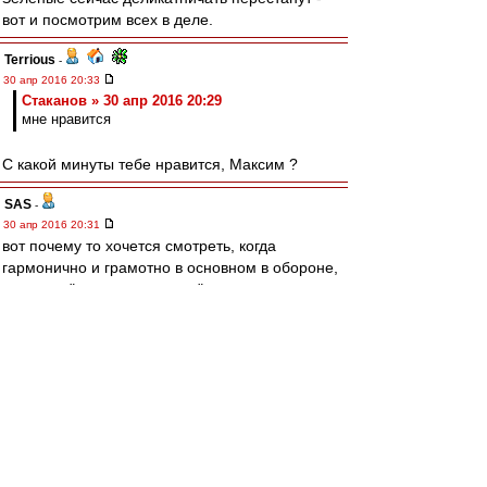
вот и посмотрим всех в деле.
Terrious
-
30 апр 2016 20:33
Cтаканов » 30 апр 2016 20:29
мне нравится
С какой минуты тебе нравится, Максим ?
SAS
-
30 апр 2016 20:31
вот почему то хочется смотреть, когда
гармонично и грамотно в основном в обороне,
и в атаку "не шашки наголо"...
и 5 (ПЯТЬ) своих сзади
Редактировалось 30 апр 2016 20:33
irod sm
-
30 апр 2016 20:30
Bordo0706
Хорошо.
Скажу по-другому. Хорош каркать. Сглазите)