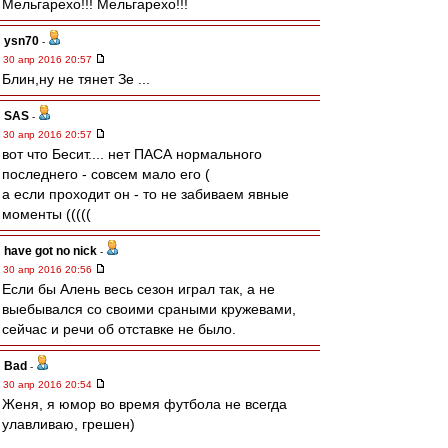
Мельгарехо!!! Мельгарехо!!!
ysn70
-
30 апр 2016 20:57
Блин,ну не тянет Зе ...
SAS
-
30 апр 2016 20:57
вот что Бесит.... нет ПАСА нормального
последнего - совсем мало его (
а если проходит он - то не забиваем явные
моменты (((((
have got no nick
-
30 апр 2016 20:56
Если бы Алень весь сезон играл так, а не
выебывался со своими сраными кружевами,
сейчас и речи об отставке не было.
Bad
-
30 апр 2016 20:54
Женя, я юмор во время футбола не всегда
улавливаю, грешен)