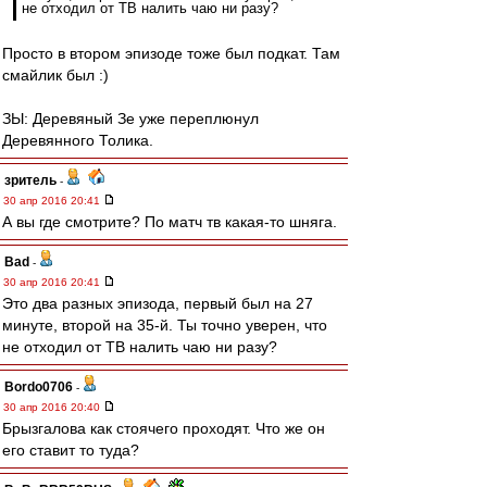
не отходил от ТВ налить чаю ни разу?
Просто в втором эпизоде тоже был подкат. Там
смайлик был :)
ЗЫ: Деревяный Зе уже переплюнул
Деревянного Толика.
зpитель
-
30 апр 2016 20:41
А вы где смотрите? По матч тв какая-то шняга.
Bad
-
30 апр 2016 20:41
Это два разных эпизода, первый был на 27
минуте, второй на 35-й. Ты точно уверен, что
не отходил от ТВ налить чаю ни разу?
Bordo0706
-
30 апр 2016 20:40
Брызгалова как стоячего проходят. Что же он
его ставит то туда?