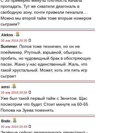
С 35 примерно минуты плотность начала
пропадать. Тут же схватили диагональ в
свободную зону, почти привезли пенальти...
Можно мы второй тайм тоже вторым номером
сыграем?
Alekos
-
30 апр 2016 20:35
Summer
, Попов тоже техничен, но он не
плеймекер. Ртутный, взрывной, обыграть-
пробить, но чудовищный брак в обостряющих
пасах. Жано у нас единственный. Жаль, что
такой хрустальный. Может, хоть эти пять игр
сыграет
amsi
-
30 апр 2016 20:34
Уже был такой первый тайм с Зенитом. Щас
посмотрим что будет. Стоит минуте на 60-65
Попова на Зуева поменять.
Bodo
-
30 апр 2016 20:33
Зелёные сейчас деликатничать перестанут -