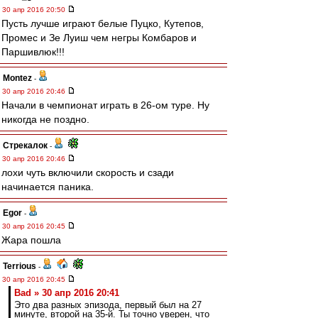
30 апр 2016 20:50
Пусть лучше играют белые Пуцко, Кутепов,
Промес и Зе Луиш чем негры Комбаров и
Паршивлюк!!!
Montez
-
30 апр 2016 20:46
Начали в чемпионат играть в 26-ом туре. Ну
никогда не поздно.
Стрекалок
-
30 апр 2016 20:46
лохи чуть включили скорость и сзади
начинается паника.
Egor
-
30 апр 2016 20:45
Жара пошла
Terrious
-
30 апр 2016 20:45
Bad » 30 апр 2016 20:41
Это два разных эпизода, первый был на 27
минуте, второй на 35-й. Ты точно уверен, что