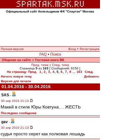
Официальный сайт болельщиков ФК "Спартак" Москва
Полная версия
Вход
•
Регистрация
FAQ
•
Поиск
Общение на сайте
Гостевая книга ВВ
»
Пред. тема
|
След. тема
Страница
5
из
163
[ Сообщений: 8150 ]
На страницу
Пред.
1
,
2
,
3
,
4
,
5
,
6
,
7
,
8
...
163
След.
Начать новую тему
Добавить
Версия для печати
01.04.2016 - 30.04.2016
SAS
-
30 апр 2016 21:13
Макей в стиле Юры Ковтуна.... ЖЕСТЬ
Последнее сообщение
gav
-
30 апр 2016 21:13
судья просто серет как полковая лошадь