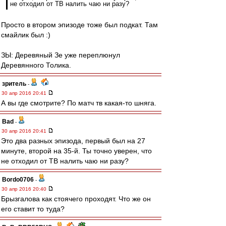
не отходил от ТВ налить чаю ни разу?
Просто в втором эпизоде тоже был подкат. Там
смайлик был :)
ЗЫ: Деревяный Зе уже переплюнул
Деревянного Толика.
зpитель
-
30 апр 2016 20:41
А вы где смотрите? По матч тв какая-то шняга.
Bad
-
30 апр 2016 20:41
Это два разных эпизода, первый был на 27
минуте, второй на 35-й. Ты точно уверен, что
не отходил от ТВ налить чаю ни разу?
Bordo0706
-
30 апр 2016 20:40
Брызгалова как стоячего проходят. Что же он
его ставит то туда?