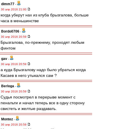
dimm77
-
30 апр 2016 21:00
когда уберут нах из клуба брызгалова, больше
часа в меньшинстве
Bordo0706
-
30 апр 2016 20:59
Брызгалова, по-прежнему, проходят любым
финтом
gav
-
30 апр 2016 20:59
а куда Брызгалову надо было убраться когда
Касаев в него утыкался сам ?
Berloga
-
30 апр 2016 20:59
Судья посмотрел в перерыве момент с
пенальти и начал теперь все в одну сторону
свистеть и желтые раздавать.
Montez
-
30 апр 2016 20:59