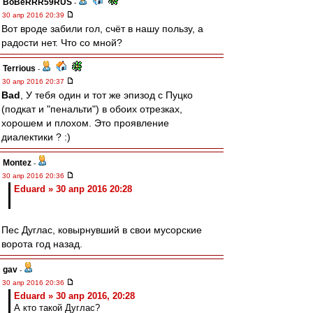
BoBeRRR59RUS
-
30 апр 2016 20:39
Вот вроде забили гол, счёт в нашу пользу, а
радости нет. Что со мной?
Terrious
-
30 апр 2016 20:37
Bad
, У тебя один и тот же эпизод с Пуцко
(подкат и "пенальти") в обоих отрезках,
хорошем и плохом. Это проявление
диалектики ? :)
Montez
-
30 апр 2016 20:36
Eduard » 30 апр 2016 20:28
Пес Дуглас, ковырнувший в свои мусорские
ворота год назад.
gav
-
30 апр 2016 20:36
Eduard » 30 апр 2016, 20:28
А кто такой Дуглас?