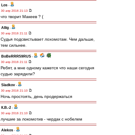
Los
-
30 апр 2016 21:13
что творит Макеев ? (
Allig
-
30 апр 2016 21:11
Судья подсвистывает лохомотам. Чем дальше,
тем сильнее.
BoBeRRR59RUS
-
30 апр 2016 21:11
Ребят, а мне одному кажется что наши сегодня
судью зарядили?
Sladkov
-
30 апр 2016 21:10
Ночь простоять, день продержаться
К.В.-2
-
30 апр 2016 21:10
лучшие за локомотив - чердак с нобелем
Alekos
-