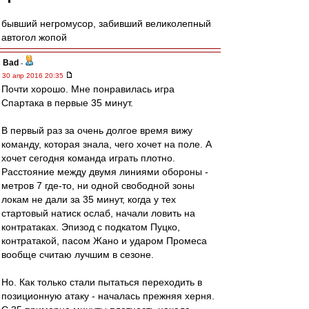
бывший негромусор, забивший великолепный
автогол жопой
Bad
-
30 апр 2016 20:35
Почти хорошо. Мне понравилась игра
Спартака в первые 35 минут.
В первый раз за очень долгое время вижу
команду, которая знала, чего хочет на поле. А
хочет сегодня команда играть плотно.
Расстояние между двумя линиями обороны -
метров 7 где-то, ни одной свободной зоны
локам не дали за 35 минут, когда у тех
стартовый натиск ослаб, начали ловить на
контратаках. Эпизод с подкатом Пуцко,
контратакой, пасом Жано и ударом Промеса
вообще считаю лучшим в сезоне.
Но. Как только стали пытаться переходить в
позиционную атаку - началась прежняя херня.