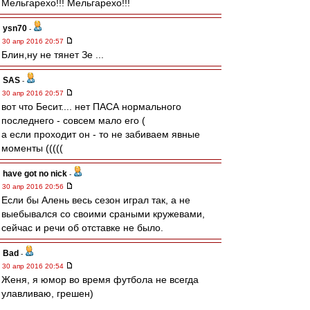
Мельгарехо!!! Мельгарехо!!!
ysn70
-
30 апр 2016 20:57
Блин,ну не тянет Зе ...
SAS
-
30 апр 2016 20:57
вот что Бесит.... нет ПАСА нормального
последнего - совсем мало его (
а если проходит он - то не забиваем явные
моменты (((((
have got no nick
-
30 апр 2016 20:56
Если бы Алень весь сезон играл так, а не
выебывался со своими сраными кружевами,
сейчас и речи об отставке не было.
Bad
-
30 апр 2016 20:54
Женя, я юмор во время футбола не всегда
улавливаю, грешен)