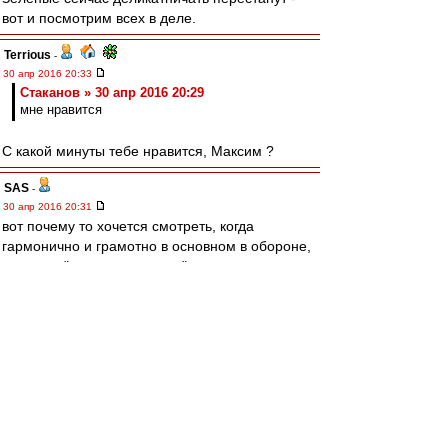
вот и посмотрим всех в деле.
Terrious
-
30 апр 2016 20:33
Cтаканов » 30 апр 2016 20:29
мне нравится
С какой минуты тебе нравится, Максим ?
SAS
-
30 апр 2016 20:31
вот почему то хочется смотреть, когда
гармонично и грамотно в основном в обороне,
и в атаку "не шашки наголо"...
и 5 (ПЯТЬ) своих сзади
Редактировалось 30 апр 2016 20:33
irod sm
-
30 апр 2016 20:30
Bordo0706
Хорошо.
Скажу по-другому. Хорош каркать. Сглазите)