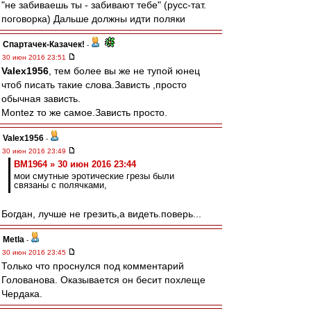
"не забиваешь ты - забивают тебе" (русс-тат.
поговорка) Дальше должны идти поляки
Спартачек-Казачек!
-
30 июн 2016 23:51
Valex1956
, тем более вы же не тупой юнец
чтоб писать такие слова.Зависть ,просто
обычная зависть.
Montez то же самое.Зависть просто.
Valex1956
-
30 июн 2016 23:49
BM1964 » 30 июн 2016 23:44
мои смутные эротические грезы были
связаны с полячками,
Богдан, лучше не грезить,а видеть.поверь...
Metla
-
30 июн 2016 23:45
Только что проснулся под комментарий
Голованова. Оказывается он бесит похлеще
Чердака.