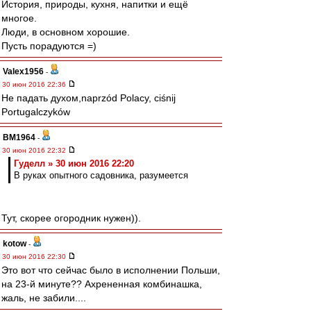
История, природы, кухня, напитки и ещё
многое.
Люди, в основном хорошие.
Пусть порадуются =)
Valex1956
-
30 июн 2016 22:36
Не падать духом,naprzód Polacy, ciśnij
Portugalczyków
BM1964
-
30 июн 2016 22:32
Гуделл » 30 июн 2016 22:20
В руках опытного садовника, разумеется
Тут, скорее огородник нужен)).
kotow
-
30 июн 2016 22:30
Это вот что сейчас было в исполнении Польши,
на 23-й минуте?? Ахрененная комбинашка,
жаль, не забили....