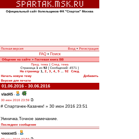
Официальный сайт болельщиков ФК "Спартак" Москва
Полная версия
Вход
•
Регистрация
FAQ
•
Поиск
Общение на сайте
Гостевая книга ВВ
»
Пред. тема
|
След. тема
Страница
1
из
92
[ Сообщений: 4571 ]
На страницу
1
,
2
,
3
,
4
,
5
...
92
След.
Начать новую тему
Добавить
Версия для печати
01.06.2016 - 30.06.2016
vlad45
-
30 июн 2016 23:59
# Спартачек-Казачек! » 30 июн 2016 23:51
Умничка.Точное замечание.
Последнее сообщение
чннхнпS
-