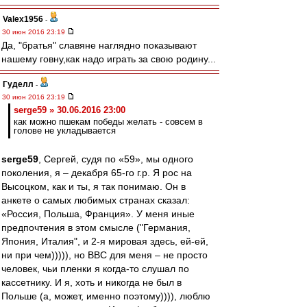
Valex1956
-
30 июн 2016 23:19
Да, "братья" славяне наглядно показывают
нашему говну,как надо играть за свою родину...
Гуделл
-
30 июн 2016 23:19
serge59 » 30.06.2016 23:00
как можно пшекам победы желать - совсем в
голове не укладывается
serge59
, Сергей, судя по «59», мы одного
поколения, я – декабря 65-го г.р. Я рос на
Высоцком, как и ты, я так понимаю. Он в
анкете о самых любимых странах сказал:
«Россия, Польша, Франция». У меня иные
предпочтения в этом смысле ("Германия,
Япония, Италия", и 2-я мировая здесь, ей-ей,
ни при чем))))), но ВВС для меня – не просто
человек, чьи пленки я когда-то слушал по
кассетнику. И я, хоть и никогда не был в
Польше (а, может, именно поэтому)))), люблю