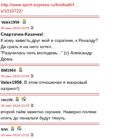
http://www.sport-express.ru/football/rf ...
s/1016722/
Valex1956
-
30 июн 2016 23:55
Спартачек-Казачек!
,
К кому зависть,друг мой и соратник, к Роналду?
Да срать я на него хотел...
"Разучилась пить молодежь..." (с) Александр
Дюма.
BM1964
-
30 июн 2016 23:53
Valex1956
, В этом отношении я махровый
патриот!)
recchi
-
30 июн 2016 23:53
второй тайм заметно скучнее. Наверно поляки
опять до пенальти будут тянуть.
knn
-
30 июн 2016 23:52