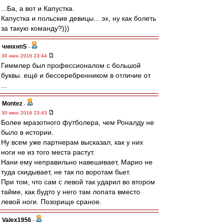
...Ба, а вот и Капустка.
Капустка и польские девицы... эх, ну как болеть
за такую команду?)))
чннхнпS
-
30 июн 2016 23:44
Гиммлер был профессионалом с большой
буквы. ещё и бессеребренником в отличие от
...
Montez
-
30 июн 2016 23:43
Более мразотного футболера, чем Роналду не
было в истории.
Ну всем уже партнерам высказал, как у них
ноги не из того места растут.
Нани ему неправильно навешивает, Марио не
туда скидывает, не так по воротам бьет.
При том, что сам с левой так ударил во втором
тайме, как будто у него там лопата вместо
левой ноги. Позорище сраное.
Valex1956
-