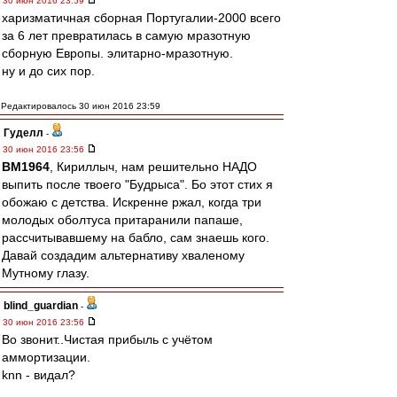
30 июн 2016 23:59
харизматичная сборная Португалии-2000 всего
за 6 лет превратилась в самую мразотную
сборную Европы. элитарно-мразотную.
ну и до сих пор.
Редактировалось 30 июн 2016 23:59
Гуделл
-
30 июн 2016 23:56
BM1964
, Кириллыч, нам решительно НАДО
выпить после твоего "Будрыса". Бо этот стих я
обожаю с детства. Искренне ржал, когда три
молодых оболтуса притаранили папаше,
рассчитывавшему на бабло, сам знаешь кого.
Давай создадим альтернативу хваленому
Мутному глазу.
blind_guardian
-
30 июн 2016 23:56
Во звонит..Чистая прибыль с учётом
аммортизации.
knn - видал?