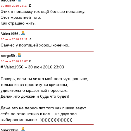
авоська
-
30 июн 2016 23:17
Этих я ненавижу,тех ещё больше ненавижу.
Этот мразотней того.
Как страшно жить.
Valex1956
-
30 июн 2016 23:11
Санчес у портишей хорош,конечно...
serge59
-
30 июн 2016 23:07
# Valex1956 » 30 июн 2016 23:03
Поверь, если ты читал мой пост чуть раньше,
только из-за проститутки кристины,
удивительно мразотный персогаж...
Делай,что должен.и будь что будет!
Даже это не пересилит того как пшеки ведут
себя по отношению к нам....из двух зол
выбираю меньшее...))))))))))))))))))))))
Valex1956
-