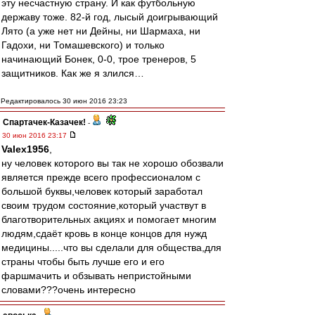
эту несчастную страну. И как футбольную
державу тоже. 82-й год, лысый доигрывающий
Лято (а уже нет ни Дейны, ни Шармаха, ни
Гадохи, ни Томашевского) и только
начинающий Бонек, 0-0, трое тренеров, 5
защитников. Как же я злился…
Редактировалось 30 июн 2016 23:23
Спартачек-Казачек!
-
30 июн 2016 23:17
Valex1956
,
ну человек которого вы так не хорошо обозвали
является прежде всего профессионалом с
большой буквы,человек который заработал
своим трудом состояние,который участвут в
благотворительных акциях и помогает многим
людям,сдаёт кровь в конце концов для нужд
медицины.....что вы сделали для общества,для
страны чтобы быть лучше его и его
фаршмачить и обзывать непристойными
словами???очень интересно