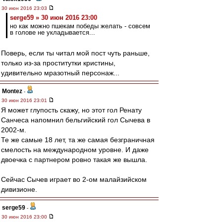
30 июн 2016 23:03
serge59 » 30 июн 2016 23:00
но как можно пшекам победы желать - совсем
в голове не укладывается...
Поверь, если ты читал мой пост чуть раньше,
только из-за проститутки кристины,
удивительно мразотный персонаж...
Montez
-
30 июн 2016 23:01
Я может глупость скажу, но этот гол Ренату
Санчеса напомнил бельгийский гол Сычева в
2002-м.
Те же самые 18 лет, та же самая безграничная
смелость на международном уровне. И даже
двоечка с партнером ровно такая же вышла.
Сейчас Сычев играет во 2-ом малайзийском
дивизионе.
serge59
-
30 июн 2016 23:00