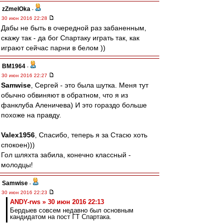
zZmeIOka
-
30 июн 2016 22:28
Дабы не быть в очередной раз забаненным,
скажу так - да бог Спартаку играть так, как
играют сейчас парни в белом ))
BM1964
-
30 июн 2016 22:27
Samwise
, Сергей - это была шутка. Меня тут
обычно обвиняют в обратном, что я из
фанклуба Аленичева) И это гораздо больше
похоже на правду.
Valex1956
, Спасибо, теперь я за Стасю хоть
спокоен)))
Гол шляхта забила, конечно классный -
молодцы!
Samwise
-
30 июн 2016 22:23
ANDY-rws » 30 июн 2016 22:13
Бердыев совсем недавно был основным
кандидатом на пост ГТ Спартака.