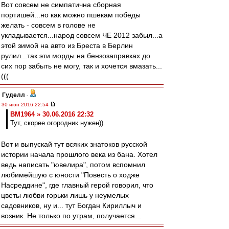
Вот совсем не симпатична сборная
портишей...но как можно пшекам победы
желать - совсем в голове не
укладывается...народ совсем ЧЕ 2012 забыл...а
этой зимой на авто из Бреста в Берлин
рулил...так эти морды на бензозаправках до
сих пор забыть не могу, так и хочется вмазать...
(((
Гуделл
-
30 июн 2016 22:54
BM1964 » 30.06.2016 22:32
Тут, скорее огородник нужен)).
Вот и выпускай тут всяких знатоков русской
истории начала прошлого века из бана. Хотел
ведь написать "ювелира", потом вспомнил
любимейшую с юности "Повесть о ходже
Насреддине", где главный герой говорил, что
цветы любви горьки лишь у неумелых
садовников, ну и... тут Богдан Кириллыч и
возник. Не только по утрам, получается...