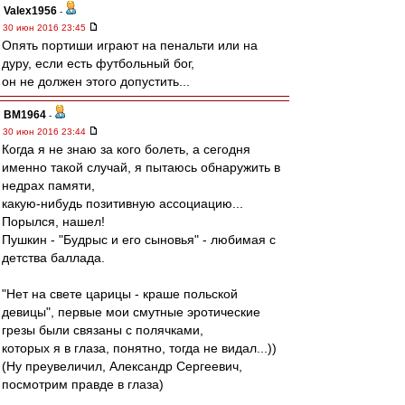
Valex1956
-
30 июн 2016 23:45
Опять портиши играют на пенальти или на
дуру, если есть футбольный бог,
он не должен этого допустить...
BM1964
-
30 июн 2016 23:44
Когда я не знаю за кого болеть, а сегодня
именно такой случай, я пытаюсь обнаружить в
недрах памяти,
какую-нибудь позитивную ассоциацию...
Порылся, нашел!
Пушкин - "Будрыс и его сыновья" - любимая с
детства баллада.
"Нет на свете царицы - краше польской
девицы", первые мои смутные эротические
грезы были связаны с полячками,
которых я в глаза, понятно, тогда не видал...))
(Ну преувеличил, Александр Сергеевич,
посмотрим правде в глаза)