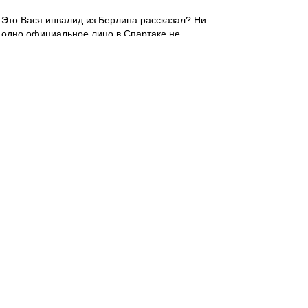
Это Вася инвалид из Берлина рассказал? Ни
одно официальное лицо в Спартаке не
подтвердило переговоры с Бердыевым.
Основную волну слухов поднял один
индивидуум из Берлина.
aavvdd
-
30 июн 2016 22:22
Сложно смотреть евро-матч, когда обе
сборные мразотные.
Может ничья и все перепиздятся? :)
Гуделл
-
30 июн 2016 22:20
Valex1956 » 30.06.2016 22:02
Фпирёёт Польша!!!!
Алга, Польска! Ты еще не сгинела! И,
уважаемая обсчественность, лично ваш
пок.слуга рассмотрел бы приглашение в
Спартак пана Капустки. Во-первых, фамилия
смешная, во-вторых, техничный - значит,