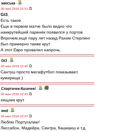
авоська
-
30 июн 2016 22:51
Gt3
,
Есть такое.
Еще в первом матче было видно что
наикрутейший паренёк появился у портов.
Впрочем,ещё пару лет назад Рахим Стерлинг
был примерно также крут.
А этот Евро провалил напрочь.
Gt3
-
30 июн 2016 22:45
Сантуш просто мегафутбол показывает,
кумирище.)
Спартачек-Казачек!
-
30 июн 2016 22:41
хищник крут.
wod
-
30 июн 2016 22:37
Люблю Португалию!
Лиссабон, Мадейра, Синтра, Кашкаиш и т.д.