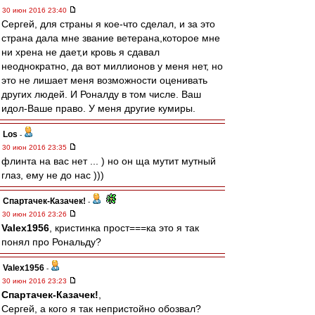
30 июн 2016 23:40
Сергей, для страны я кое-что сделал, и за это
страна дала мне звание ветерана,которое мне
ни хрена не дает,и кровь я сдавал
неоднократно, да вот миллионов у меня нет, но
это не лишает меня возможности оценивать
других людей. И Роналду в том числе. Ваш
идол-Ваше право. У меня другие кумиры.
Los
-
30 июн 2016 23:35
флинта на вас нет ... ) но он ща мутит мутный
глаз, ему не до нас )))
Спартачек-Казачек!
-
30 июн 2016 23:26
Valex1956
, кристинка прост===ка это я так
понял про Рональду?
Valex1956
-
30 июн 2016 23:23
Спартачек-Казачек!
,
Сергей, а кого я так непристойно обозвал?