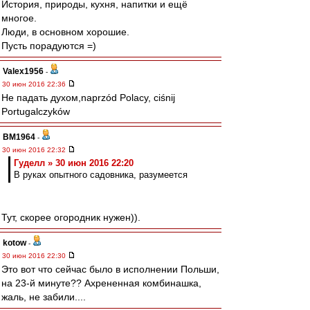
История, природы, кухня, напитки и ещё
многое.
Люди, в основном хорошие.
Пусть порадуются =)
Valex1956
-
30 июн 2016 22:36
Не падать духом,naprzód Polacy, ciśnij
Portugalczyków
BM1964
-
30 июн 2016 22:32
Гуделл » 30 июн 2016 22:20
В руках опытного садовника, разумеется
Тут, скорее огородник нужен)).
kotow
-
30 июн 2016 22:30
Это вот что сейчас было в исполнении Польши,
на 23-й минуте?? Ахрененная комбинашка,
жаль, не забили....