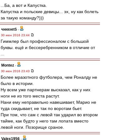
...Ба, а вот и Капустка.
Капустка и польские девицы... эх, ну как болеть
за такую команду?)))
чннхнпS
-
30 июн 2016 23:44
Гиммлер был профессионалом с большой
буквы. ещё и бессеребренником в отличие от
...
Montez
-
30 июн 2016 23:43
Более мразотного футболера, чем Роналду не
было в истории.
Ну всем уже партнерам высказал, как у них
ноги не из того места растут.
Нани ему неправильно навешивает, Марио не
туда скидывает, не так по воротам бьет.
При том, что сам с левой так ударил во втором
тайме, как будто у него там лопата вместо
левой ноги. Позорище сраное.
Valex1956
-