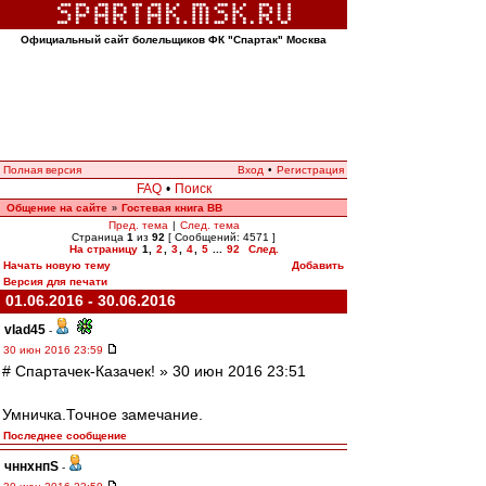
Официальный сайт болельщиков ФК "Спартак" Москва
Полная версия
Вход
•
Регистрация
FAQ
•
Поиск
Общение на сайте
Гостевая книга ВВ
»
Пред. тема
|
След. тема
Страница
1
из
92
[ Сообщений: 4571 ]
На страницу
1
,
2
,
3
,
4
,
5
...
92
След.
Начать новую тему
Добавить
Версия для печати
01.06.2016 - 30.06.2016
vlad45
-
30 июн 2016 23:59
# Спартачек-Казачек! » 30 июн 2016 23:51
Умничка.Точное замечание.
Последнее сообщение
чннхнпS
-