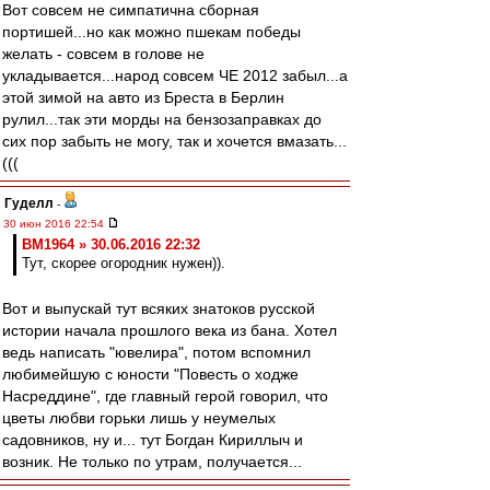
Вот совсем не симпатична сборная
портишей...но как можно пшекам победы
желать - совсем в голове не
укладывается...народ совсем ЧЕ 2012 забыл...а
этой зимой на авто из Бреста в Берлин
рулил...так эти морды на бензозаправках до
сих пор забыть не могу, так и хочется вмазать...
(((
Гуделл
-
30 июн 2016 22:54
BM1964 » 30.06.2016 22:32
Тут, скорее огородник нужен)).
Вот и выпускай тут всяких знатоков русской
истории начала прошлого века из бана. Хотел
ведь написать "ювелира", потом вспомнил
любимейшую с юности "Повесть о ходже
Насреддине", где главный герой говорил, что
цветы любви горьки лишь у неумелых
садовников, ну и... тут Богдан Кириллыч и
возник. Не только по утрам, получается...