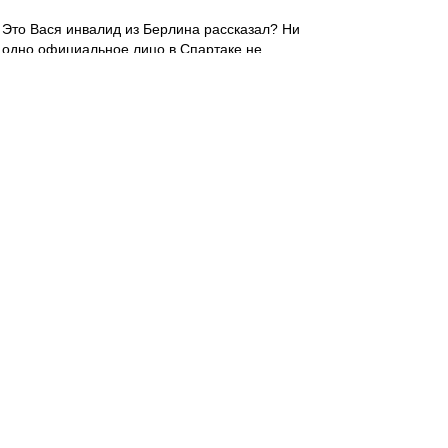
Это Вася инвалид из Берлина рассказал? Ни
одно официальное лицо в Спартаке не
подтвердило переговоры с Бердыевым.
Основную волну слухов поднял один
индивидуум из Берлина.
aavvdd
-
30 июн 2016 22:22
Сложно смотреть евро-матч, когда обе
сборные мразотные.
Может ничья и все перепиздятся? :)
Гуделл
-
30 июн 2016 22:20
Valex1956 » 30.06.2016 22:02
Фпирёёт Польша!!!!
Алга, Польска! Ты еще не сгинела! И,
уважаемая обсчественность, лично ваш
пок.слуга рассмотрел бы приглашение в
Спартак пана Капустки. Во-первых, фамилия
смешная, во-вторых, техничный - значит,