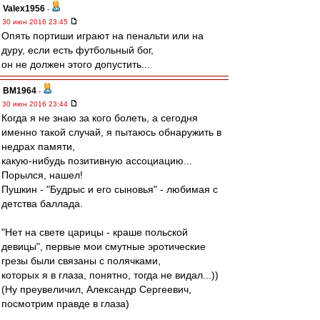
Valex1956
-
30 июн 2016 23:45
Опять портиши играют на пенальти или на
дуру, если есть футбольный бог,
он не должен этого допустить...
BM1964
-
30 июн 2016 23:44
Когда я не знаю за кого болеть, а сегодня
именно такой случай, я пытаюсь обнаружить в
недрах памяти,
какую-нибудь позитивную ассоциацию...
Порылся, нашел!
Пушкин - "Будрыс и его сыновья" - любимая с
детства баллада.
"Нет на свете царицы - краше польской
девицы", первые мои смутные эротические
грезы были связаны с полячками,
которых я в глаза, понятно, тогда не видал...))
(Ну преувеличил, Александр Сергеевич,
посмотрим правде в глаза)