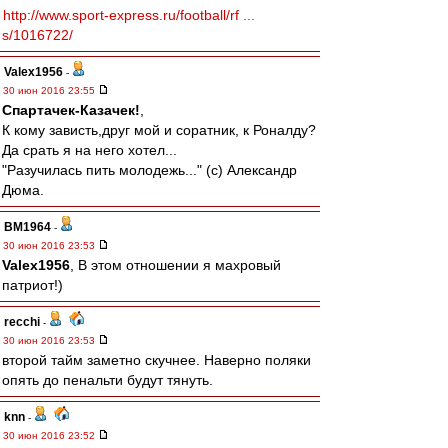
http://www.sport-express.ru/football/rf ...
s/1016722/
Valex1956
-
30 июн 2016 23:55
Спартачек-Казачек!
,
К кому зависть,друг мой и соратник, к Роналду?
Да срать я на него хотел...
"Разучилась пить молодежь..." (с) Александр
Дюма.
BM1964
-
30 июн 2016 23:53
Valex1956
, В этом отношении я махровый
патриот!)
recchi
-
30 июн 2016 23:53
второй тайм заметно скучнее. Наверно поляки
опять до пенальти будут тянуть.
knn
-
30 июн 2016 23:52