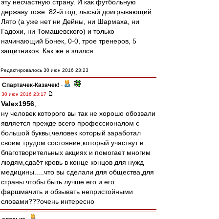
эту несчастную страну. И как футбольную
державу тоже. 82-й год, лысый доигрывающий
Лято (а уже нет ни Дейны, ни Шармаха, ни
Гадохи, ни Томашевского) и только
начинающий Бонек, 0-0, трое тренеров, 5
защитников. Как же я злился…
Редактировалось 30 июн 2016 23:23
Спартачек-Казачек!
-
30 июн 2016 23:17
Valex1956
,
ну человек которого вы так не хорошо обозвали
является прежде всего профессионалом с
большой буквы,человек который заработал
своим трудом состояние,который участвут в
благотворительных акциях и помогает многим
людям,сдаёт кровь в конце концов для нужд
медицины.....что вы сделали для общества,для
страны чтобы быть лучше его и его
фаршмачить и обзывать непристойными
словами???очень интересно