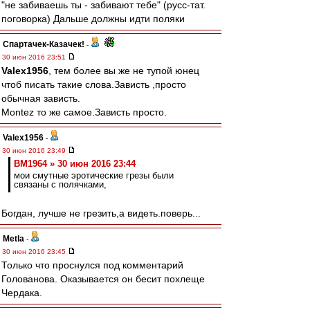
"не забиваешь ты - забивают тебе" (русс-тат.
поговорка) Дальше должны идти поляки
Спартачек-Казачек!
-
30 июн 2016 23:51
Valex1956
, тем более вы же не тупой юнец
чтоб писать такие слова.Зависть ,просто
обычная зависть.
Montez то же самое.Зависть просто.
Valex1956
-
30 июн 2016 23:49
BM1964 » 30 июн 2016 23:44
мои смутные эротические грезы были
связаны с полячками,
Богдан, лучше не грезить,а видеть.поверь...
Metla
-
30 июн 2016 23:45
Только что проснулся под комментарий
Голованова. Оказывается он бесит похлеще
Чердака.