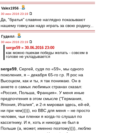
Valex1956
-
30 июн 2016 23:19
Да, "братья" славяне наглядно показывают
нашему говну,как надо играть за свою родину...
Гуделл
-
30 июн 2016 23:19
serge59 » 30.06.2016 23:00
как можно пшекам победы желать - совсем в
голове не укладывается
serge59
, Сергей, судя по «59», мы одного
поколения, я – декабря 65-го г.р. Я рос на
Высоцком, как и ты, я так понимаю. Он в
анкете о самых любимых странах сказал:
«Россия, Польша, Франция». У меня иные
предпочтения в этом смысле ("Германия,
Япония, Италия", и 2-я мировая здесь, ей-ей,
ни при чем))))), но ВВС для меня – не просто
человек, чьи пленки я когда-то слушал по
кассетнику. И я, хоть и никогда не был в
Польше (а, может, именно поэтому)))), люблю