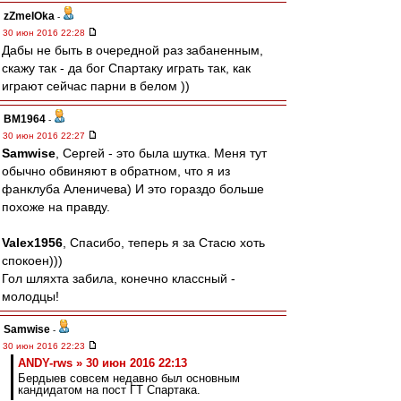
zZmeIOka
-
30 июн 2016 22:28
Дабы не быть в очередной раз забаненным,
скажу так - да бог Спартаку играть так, как
играют сейчас парни в белом ))
BM1964
-
30 июн 2016 22:27
Samwise
, Сергей - это была шутка. Меня тут
обычно обвиняют в обратном, что я из
фанклуба Аленичева) И это гораздо больше
похоже на правду.
Valex1956
, Спасибо, теперь я за Стасю хоть
спокоен)))
Гол шляхта забила, конечно классный -
молодцы!
Samwise
-
30 июн 2016 22:23
ANDY-rws » 30 июн 2016 22:13
Бердыев совсем недавно был основным
кандидатом на пост ГТ Спартака.