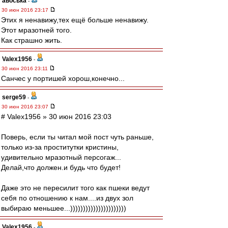
авоська
-
30 июн 2016 23:17
Этих я ненавижу,тех ещё больше ненавижу.
Этот мразотней того.
Как страшно жить.
Valex1956
-
30 июн 2016 23:11
Санчес у портишей хорош,конечно...
serge59
-
30 июн 2016 23:07
# Valex1956 » 30 июн 2016 23:03
Поверь, если ты читал мой пост чуть раньше,
только из-за проститутки кристины,
удивительно мразотный персогаж...
Делай,что должен.и будь что будет!
Даже это не пересилит того как пшеки ведут
себя по отношению к нам....из двух зол
выбираю меньшее...))))))))))))))))))))))
Valex1956
-