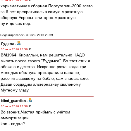
30 июн 2016 23:59
харизматичная сборная Португалии-2000 всего
за 6 лет превратилась в самую мразотную
сборную Европы. элитарно-мразотную.
ну и до сих пор.
Редактировалось 30 июн 2016 23:59
Гуделл
-
30 июн 2016 23:56
BM1964
, Кириллыч, нам решительно НАДО
выпить после твоего "Будрыса". Бо этот стих я
обожаю с детства. Искренне ржал, когда три
молодых оболтуса притаранили папаше,
рассчитывавшему на бабло, сам знаешь кого.
Давай создадим альтернативу хваленому
Мутному глазу.
blind_guardian
-
30 июн 2016 23:56
Во звонит..Чистая прибыль с учётом
аммортизации.
knn - видал?