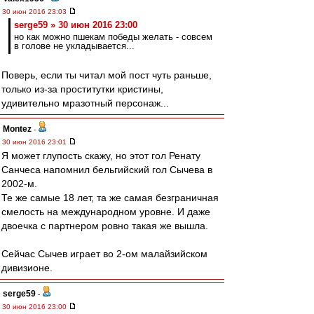
30 июн 2016 23:03
serge59 » 30 июн 2016 23:00
но как можно пшекам победы желать - совсем
в голове не укладывается...
Поверь, если ты читал мой пост чуть раньше,
только из-за проститутки кристины,
удивительно мразотный персонаж...
Montez
-
30 июн 2016 23:01
Я может глупость скажу, но этот гол Ренату
Санчеса напомнил бельгийский гол Сычева в
2002-м.
Те же самые 18 лет, та же самая безграничная
смелость на международном уровне. И даже
двоечка с партнером ровно такая же вышла.
Сейчас Сычев играет во 2-ом малайзийском
дивизионе.
serge59
-
30 июн 2016 23:00