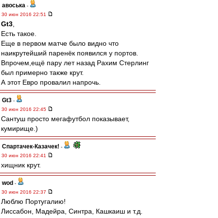
авоська
-
30 июн 2016 22:51
Gt3
,
Есть такое.
Еще в первом матче было видно что
наикрутейший паренёк появился у портов.
Впрочем,ещё пару лет назад Рахим Стерлинг
был примерно также крут.
А этот Евро провалил напрочь.
Gt3
-
30 июн 2016 22:45
Сантуш просто мегафутбол показывает,
кумирище.)
Спартачек-Казачек!
-
30 июн 2016 22:41
хищник крут.
wod
-
30 июн 2016 22:37
Люблю Португалию!
Лиссабон, Мадейра, Синтра, Кашкаиш и т.д.