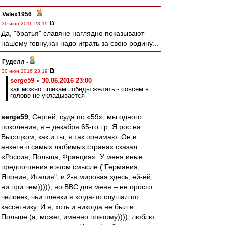
Valex1956
-
30 июн 2016 23:19
Да, "братья" славяне наглядно показывают
нашему говну,как надо играть за свою родину...
Гуделл
-
30 июн 2016 23:19
serge59 » 30.06.2016 23:00
как можно пшекам победы желать - совсем в
голове не укладывается
serge59
, Сергей, судя по «59», мы одного
поколения, я – декабря 65-го г.р. Я рос на
Высоцком, как и ты, я так понимаю. Он в
анкете о самых любимых странах сказал:
«Россия, Польша, Франция». У меня иные
предпочтения в этом смысле ("Германия,
Япония, Италия", и 2-я мировая здесь, ей-ей,
ни при чем))))), но ВВС для меня – не просто
человек, чьи пленки я когда-то слушал по
кассетнику. И я, хоть и никогда не был в
Польше (а, может, именно поэтому)))), люблю