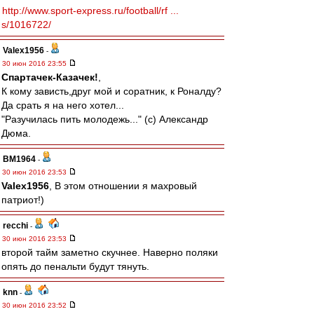
http://www.sport-express.ru/football/rf ...
s/1016722/
Valex1956
-
30 июн 2016 23:55
Спартачек-Казачек!
,
К кому зависть,друг мой и соратник, к Роналду?
Да срать я на него хотел...
"Разучилась пить молодежь..." (с) Александр
Дюма.
BM1964
-
30 июн 2016 23:53
Valex1956
, В этом отношении я махровый
патриот!)
recchi
-
30 июн 2016 23:53
второй тайм заметно скучнее. Наверно поляки
опять до пенальти будут тянуть.
knn
-
30 июн 2016 23:52