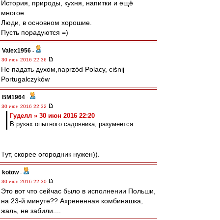
История, природы, кухня, напитки и ещё
многое.
Люди, в основном хорошие.
Пусть порадуются =)
Valex1956
-
30 июн 2016 22:36
Не падать духом,naprzód Polacy, ciśnij
Portugalczyków
BM1964
-
30 июн 2016 22:32
Гуделл » 30 июн 2016 22:20
В руках опытного садовника, разумеется
Тут, скорее огородник нужен)).
kotow
-
30 июн 2016 22:30
Это вот что сейчас было в исполнении Польши,
на 23-й минуте?? Ахрененная комбинашка,
жаль, не забили....