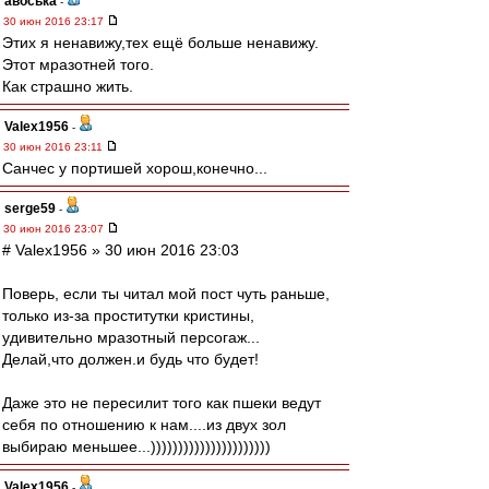
авоська
-
30 июн 2016 23:17
Этих я ненавижу,тех ещё больше ненавижу.
Этот мразотней того.
Как страшно жить.
Valex1956
-
30 июн 2016 23:11
Санчес у портишей хорош,конечно...
serge59
-
30 июн 2016 23:07
# Valex1956 » 30 июн 2016 23:03
Поверь, если ты читал мой пост чуть раньше,
только из-за проститутки кристины,
удивительно мразотный персогаж...
Делай,что должен.и будь что будет!
Даже это не пересилит того как пшеки ведут
себя по отношению к нам....из двух зол
выбираю меньшее...))))))))))))))))))))))
Valex1956
-