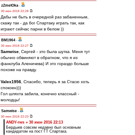
zZmeIOka
-
30 июн 2016 22:28
Дабы не быть в очередной раз забаненным,
скажу так - да бог Спартаку играть так, как
играют сейчас парни в белом ))
BM1964
-
30 июн 2016 22:27
Samwise
, Сергей - это была шутка. Меня тут
обычно обвиняют в обратном, что я из
фанклуба Аленичева) И это гораздо больше
похоже на правду.
Valex1956
, Спасибо, теперь я за Стасю хоть
спокоен)))
Гол шляхта забила, конечно классный -
молодцы!
Samwise
-
30 июн 2016 22:23
ANDY-rws » 30 июн 2016 22:13
Бердыев совсем недавно был основным
кандидатом на пост ГТ Спартака.