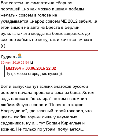
Вот совсем не симпатична сборная
портишей...но как можно пшекам победы
желать - совсем в голове не
укладывается...народ совсем ЧЕ 2012 забыл...а
этой зимой на авто из Бреста в Берлин
рулил...так эти морды на бензозаправках до
сих пор забыть не могу, так и хочется вмазать...
(((
Гуделл
-
30 июн 2016 22:54
BM1964 » 30.06.2016 22:32
Тут, скорее огородник нужен)).
Вот и выпускай тут всяких знатоков русской
истории начала прошлого века из бана. Хотел
ведь написать "ювелира", потом вспомнил
любимейшую с юности "Повесть о ходже
Насреддине", где главный герой говорил, что
цветы любви горьки лишь у неумелых
садовников, ну и... тут Богдан Кириллыч и
возник. Не только по утрам, получается...