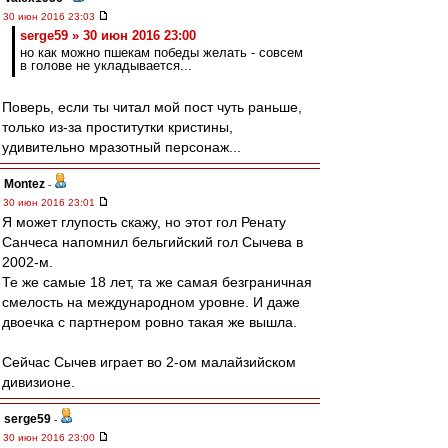
30 июн 2016 23:03
serge59 » 30 июн 2016 23:00
но как можно пшекам победы желать - совсем
в голове не укладывается...
Поверь, если ты читал мой пост чуть раньше,
только из-за проститутки кристины,
удивительно мразотный персонаж...
Montez
-
30 июн 2016 23:01
Я может глупость скажу, но этот гол Ренату
Санчеса напомнил бельгийский гол Сычева в
2002-м.
Те же самые 18 лет, та же самая безграничная
смелость на международном уровне. И даже
двоечка с партнером ровно такая же вышла.
Сейчас Сычев играет во 2-ом малайзийском
дивизионе.
serge59
-
30 июн 2016 23:00