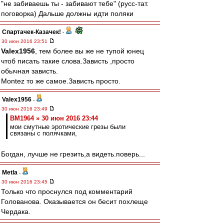
"не забиваешь ты - забивают тебе" (русс-тат.
поговорка) Дальше должны идти поляки
Спартачек-Казачек!
-
30 июн 2016 23:51
Valex1956
, тем более вы же не тупой юнец
чтоб писать такие слова.Зависть ,просто
обычная зависть.
Montez то же самое.Зависть просто.
Valex1956
-
30 июн 2016 23:49
BM1964 » 30 июн 2016 23:44
мои смутные эротические грезы были
связаны с полячками,
Богдан, лучше не грезить,а видеть.поверь...
Metla
-
30 июн 2016 23:45
Только что проснулся под комментарий
Голованова. Оказывается он бесит похлеще
Чердака.