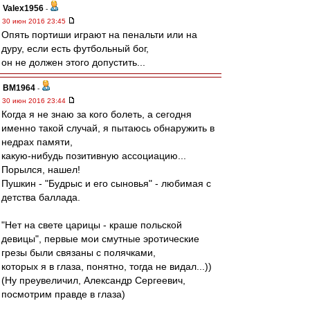
Valex1956
-
30 июн 2016 23:45
Опять портиши играют на пенальти или на
дуру, если есть футбольный бог,
он не должен этого допустить...
BM1964
-
30 июн 2016 23:44
Когда я не знаю за кого болеть, а сегодня
именно такой случай, я пытаюсь обнаружить в
недрах памяти,
какую-нибудь позитивную ассоциацию...
Порылся, нашел!
Пушкин - "Будрыс и его сыновья" - любимая с
детства баллада.
"Нет на свете царицы - краше польской
девицы", первые мои смутные эротические
грезы были связаны с полячками,
которых я в глаза, понятно, тогда не видал...))
(Ну преувеличил, Александр Сергеевич,
посмотрим правде в глаза)