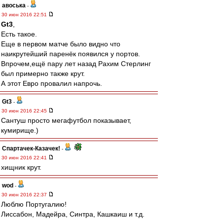
авоська
-
30 июн 2016 22:51
Gt3
,
Есть такое.
Еще в первом матче было видно что
наикрутейший паренёк появился у портов.
Впрочем,ещё пару лет назад Рахим Стерлинг
был примерно также крут.
А этот Евро провалил напрочь.
Gt3
-
30 июн 2016 22:45
Сантуш просто мегафутбол показывает,
кумирище.)
Спартачек-Казачек!
-
30 июн 2016 22:41
хищник крут.
wod
-
30 июн 2016 22:37
Люблю Португалию!
Лиссабон, Мадейра, Синтра, Кашкаиш и т.д.