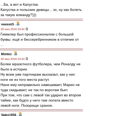
...Ба, а вот и Капустка.
Капустка и польские девицы... эх, ну как болеть
за такую команду?)))
чннхнпS
-
30 июн 2016 23:44
Гиммлер был профессионалом с большой
буквы. ещё и бессеребренником в отличие от
...
Montez
-
30 июн 2016 23:43
Более мразотного футболера, чем Роналду не
было в истории.
Ну всем уже партнерам высказал, как у них
ноги не из того места растут.
Нани ему неправильно навешивает, Марио не
туда скидывает, не так по воротам бьет.
При том, что сам с левой так ударил во втором
тайме, как будто у него там лопата вместо
левой ноги. Позорище сраное.
Valex1956
-