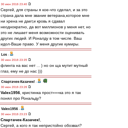
30 июн 2016 23:40
Сергей, для страны я кое-что сделал, и за это
страна дала мне звание ветерана,которое мне
ни хрена не дает,и кровь я сдавал
неоднократно, да вот миллионов у меня нет, но
это не лишает меня возможности оценивать
других людей. И Роналду в том числе. Ваш
идол-Ваше право. У меня другие кумиры.
Los
-
30 июн 2016 23:35
флинта на вас нет ... ) но он ща мутит мутный
глаз, ему не до нас )))
Спартачек-Казачек!
-
30 июн 2016 23:26
Valex1956
, кристинка прост===ка это я так
понял про Рональду?
Valex1956
-
30 июн 2016 23:23
Спартачек-Казачек!
,
Сергей, а кого я так непристойно обозвал?