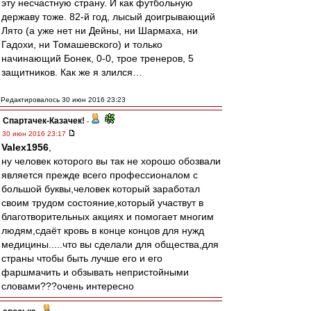
эту несчастную страну. И как футбольную
державу тоже. 82-й год, лысый доигрывающий
Лято (а уже нет ни Дейны, ни Шармаха, ни
Гадохи, ни Томашевского) и только
начинающий Бонек, 0-0, трое тренеров, 5
защитников. Как же я злился…
Редактировалось 30 июн 2016 23:23
Спартачек-Казачек!
-
30 июн 2016 23:17
Valex1956
,
ну человек которого вы так не хорошо обозвали
является прежде всего профессионалом с
большой буквы,человек который заработал
своим трудом состояние,который участвут в
благотворительных акциях и помогает многим
людям,сдаёт кровь в конце концов для нужд
медицины.....что вы сделали для общества,для
страны чтобы быть лучше его и его
фаршмачить и обзывать непристойными
словами???очень интересно