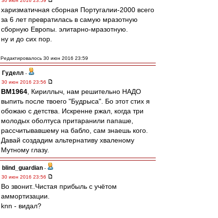
30 июн 2016 23:59
харизматичная сборная Португалии-2000 всего
за 6 лет превратилась в самую мразотную
сборную Европы. элитарно-мразотную.
ну и до сих пор.
Редактировалось 30 июн 2016 23:59
Гуделл
-
30 июн 2016 23:56
BM1964
, Кириллыч, нам решительно НАДО
выпить после твоего "Будрыса". Бо этот стих я
обожаю с детства. Искренне ржал, когда три
молодых оболтуса притаранили папаше,
рассчитывавшему на бабло, сам знаешь кого.
Давай создадим альтернативу хваленому
Мутному глазу.
blind_guardian
-
30 июн 2016 23:56
Во звонит..Чистая прибыль с учётом
аммортизации.
knn - видал?