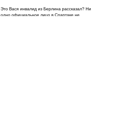
Это Вася инвалид из Берлина рассказал? Ни
одно официальное лицо в Спартаке не
подтвердило переговоры с Бердыевым.
Основную волну слухов поднял один
индивидуум из Берлина.
aavvdd
-
30 июн 2016 22:22
Сложно смотреть евро-матч, когда обе
сборные мразотные.
Может ничья и все перепиздятся? :)
Гуделл
-
30 июн 2016 22:20
Valex1956 » 30.06.2016 22:02
Фпирёёт Польша!!!!
Алга, Польска! Ты еще не сгинела! И,
уважаемая обсчественность, лично ваш
пок.слуга рассмотрел бы приглашение в
Спартак пана Капустки. Во-первых, фамилия
смешная, во-вторых, техничный - значит,