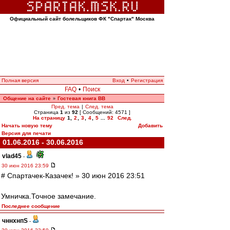
Официальный сайт болельщиков ФК "Спартак" Москва
Полная версия
Вход
•
Регистрация
FAQ
•
Поиск
Общение на сайте
Гостевая книга ВВ
»
Пред. тема
|
След. тема
Страница
1
из
92
[ Сообщений: 4571 ]
На страницу
1
,
2
,
3
,
4
,
5
...
92
След.
Начать новую тему
Добавить
Версия для печати
01.06.2016 - 30.06.2016
vlad45
-
30 июн 2016 23:59
# Спартачек-Казачек! » 30 июн 2016 23:51
Умничка.Точное замечание.
Последнее сообщение
чннхнпS
-