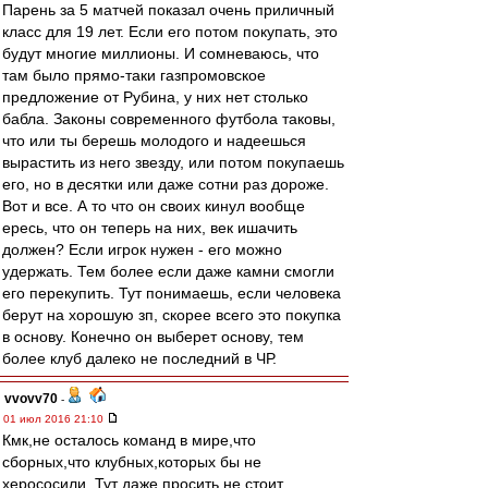
Парень за 5 матчей показал очень приличный
класс для 19 лет. Если его потом покупать, это
будут многие миллионы. И сомневаюсь, что
там было прямо-таки газпромовское
предложение от Рубина, у них нет столько
бабла. Законы современного футбола таковы,
что или ты берешь молодого и надеешься
вырастить из него звезду, или потом покупаешь
его, но в десятки или даже сотни раз дороже.
Вот и все. А то что он своих кинул вообще
ересь, что он теперь на них, век ишачить
должен? Если игрок нужен - его можно
удержать. Тем более если даже камни смогли
его перекупить. Тут понимаешь, если человека
берут на хорошую зп, скорее всего это покупка
в основу. Конечно он выберет основу, тем
более клуб далеко не последний в ЧР.
vvovv70
-
01 июл 2016 21:10
Кмк,не осталось команд в мире,что
сборных,что клубных,которых бы не
херососили. Тут даже просить не стоит