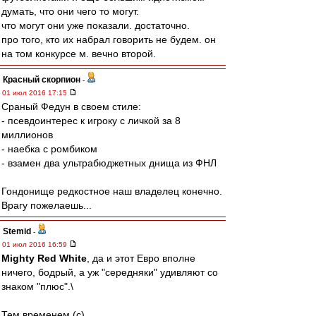
думать, что они чего то могут.
что могут они уже показали. достаточно.
про того, кто их набрал говорить не будем. он
на том конкурсе м. вечно второй.
Красный скорпион
-
01 июл 2016 17:15
Сраный Федун в своем стиле:
- псевдоинтерес к игроку с личкой за 8
миллионов
- наебка с ромбиком
- взамен два ультрабюджетных днища из ФНЛ
Гондонище редкостное наш владелец конечно.
Врагу пожелаешь...
Stemid
-
01 июл 2016 16:59
Mighty Red White
, да и этот Евро вполне
ничего, бодрый, а уж "середняки" удивляют со
знаком "плюс".\
Тем временем (с),