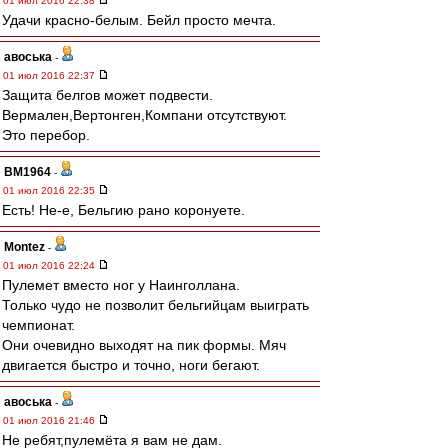
01 июл 2016 22:38
Удачи красно-белым. Бейл просто мечта.
авоська
-
01 июл 2016 22:37
Защита белгов может подвести.
Вермален,Вертонген,Компани отсутствуют.
Это перебор.
BM1964
-
01 июл 2016 22:35
Есть! Не-е, Бельгию рано коронуете.
Montez
-
01 июл 2016 22:24
Пулемет вместо ног у Наинголлана.
Только чудо не позволит бельгийцам выиграть
чемпионат.
Они очевидно выходят на пик формы. Мяч
двигается быстро и точно, ноги бегают.
авоська
-
01 июл 2016 21:46
Не ребят,пулемёта я вам не дам.