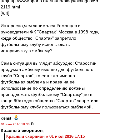
[url]http://www.sports.ru/tribuna/blogs/oldlogos/59
2119.html
[/url]
Интересно,чем занимался Романцев и
руководители ФК "Спартак" Москва в 1998 году,
когда общество "Спартак" запретило
футбольному клубу использовать
историческкую эмблему?
Сама ситуация выглядит абсурдно: Старостин
придумал эмблему именно для футбольного
клуба "Спартак", то есть это именно
футбольная эмблема и права на её
использование по определению должны
принадлежать футбольному "Спартаку",но в
конце 90х годов общество "Спартак" запретило
футбольному клубу пользоваться эмблемой.
denst
-
01 июл 2016 18:30
Красный скорпион
,
Красный скорпион » 01 июл 2016 17:15