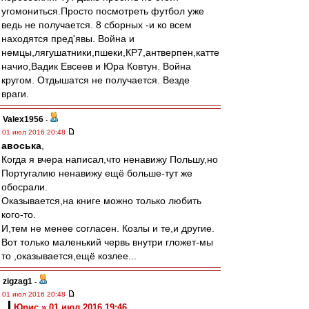
угомониться.Просто посмотреть футбол уже
ведь не получается. 8 сборных -и ко всем
находятся пред'явы. Война и
немцы,лягушатники,пшеки,КР7,антверпен,катте
начио,Вадик Евсеев и Юра Ковтун. Война
кругом. Отдышатся не получается. Везде
враги.
Valex1956
-
01 июл 2016 20:48
авоська
,
Когда я вчера написал,что ненавижу Польшу,но
Португалию ненавижу ещё больше-тут же
обосрали.
Оказывается,на книге можно только любить
кого-то.
И,тем не менее согласен. Козлы и те,и другие.
Вот только маленький червь внутри гложет-мы
то ,оказывается,ещё козлее...
zigzag1
-
01 июл 2016 20:48
Юрис » 01 июл 2016 19:46