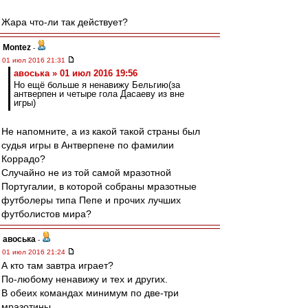
Жара что-ли так действует?
Montez
-
01 июл 2016 21:31
авоська » 01 июл 2016 19:56
Но ещё больше я ненавижу Бельгию(за
антверпен и четыре гола Дасаеву из вне
игры)
Не напомните, а из какой такой страны был
судья игры в Антверпене по фамилии
Коррадо?
Случайно не из той самой мразотной
Португалии, в которой собраны мразотные
футболеры типа Пепе и прочих лучших
футболистов мира?
авоська
-
01 июл 2016 21:24
А кто там завтра играет?
По-любому ненавижу и тех и других.
В обеих командах минимум по две-три
мразотины.