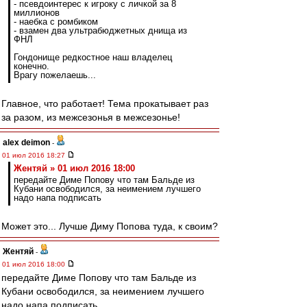
- псевдоинтерес к игроку с личкой за 8
миллионов
- наебка с ромбиком
- взамен два ультрабюджетных днища из
ФНЛ
Гондонище редкостное наш владелец
конечно.
Врагу пожелаешь...
Главное, что работает! Тема прокатывает раз
за разом, из межсезонья в межсезонье!
alex deimon
-
01 июл 2016 18:27
Жентяй » 01 июл 2016 18:00
передайте Диме Попову что там Бальде из
Кубани освободился, за неимением лучшего
надо напа подписать
Может это... Лучше Диму Попова туда, к своим?
Жентяй
-
01 июл 2016 18:00
передайте Диме Попову что там Бальде из
Кубани освободился, за неимением лучшего
надо напа подписать