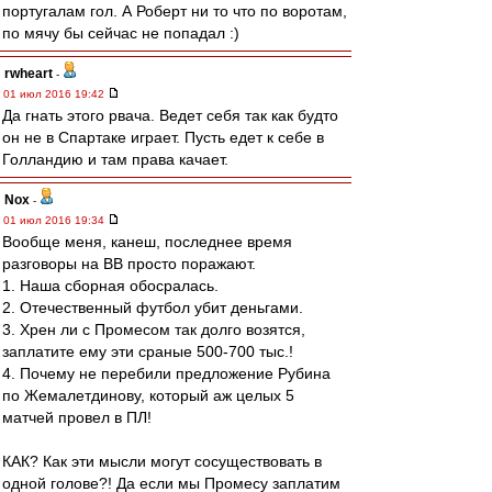
португалам гол. А Роберт ни то что по воротам,
по мячу бы сейчас не попадал :)
rwheart
-
01 июл 2016 19:42
Да гнать этого рвача. Ведет себя так как будто
он не в Спартаке играет. Пусть едет к себе в
Голландию и там права качает.
Nox
-
01 июл 2016 19:34
Вообще меня, канеш, последнее время
разговоры на ВВ просто поражают.
1. Наша сборная обосралась.
2. Отечественный футбол убит деньгами.
3. Хрен ли с Промесом так долго возятся,
заплатите ему эти сраные 500-700 тыс.!
4. Почему не перебили предложение Рубина
по Жемалетдинову, который аж целых 5
матчей провел в ПЛ!
КАК? Как эти мысли могут сосуществовать в
одной голове?! Да если мы Промесу заплатим