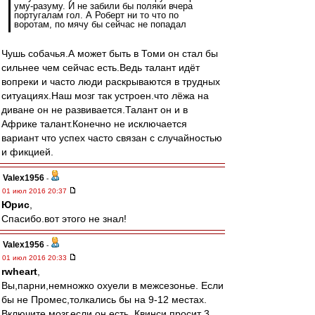
уму-разуму. И не забили бы поляки вчера
португалам гол. А Роберт ни то что по
воротам, по мячу бы сейчас не попадал
Чушь собачья.А может быть в Томи он стал бы
сильнее чем сейчас есть.Ведь талант идёт
вопреки и часто люди раскрываются в трудных
ситуациях.Наш мозг так устроен.что лёжа на
диване он не развивается.Талант он и в
Африке талант.Конечно не исключается
вариант что успех часто связан с случайностью
и фикцией.
Valex1956
-
01 июл 2016 20:37
Юрис
,
Спасибо.вот этого не знал!
Valex1956
-
01 июл 2016 20:33
rwheart
,
Вы,парни,немножко охуели в межсезонье. Если
бы не Промес,толкались бы на 9-12 местах.
Включите мозг,если он есть. Квинси просит 3