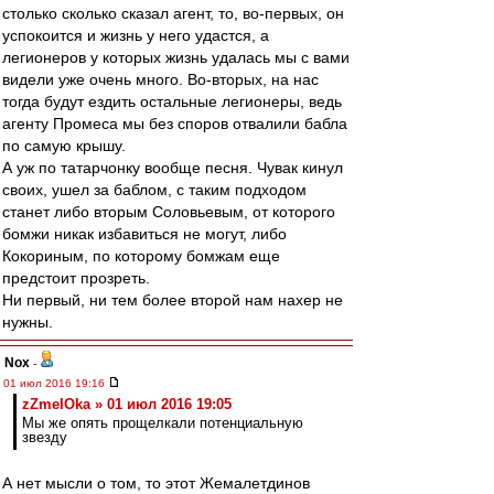
столько сколько сказал агент, то, во-первых, он
успокоится и жизнь у него удастся, а
легионеров у которых жизнь удалась мы с вами
видели уже очень много. Во-вторых, на нас
тогда будут ездить остальные легионеры, ведь
агенту Промеса мы без споров отвалили бабла
по самую крышу.
А уж по татарчонку вообще песня. Чувак кинул
своих, ушел за баблом, с таким подходом
станет либо вторым Соловьевым, от которого
бомжи никак избавиться не могут, либо
Кокориным, по которому бомжам еще
предстоит прозреть.
Ни первый, ни тем более второй нам нахер не
нужны.
Nox
-
01 июл 2016 19:16
zZmeIOka » 01 июл 2016 19:05
Мы же опять прощелкали потенциальную
звезду
А нет мысли о том, то этот Жемалетдинов