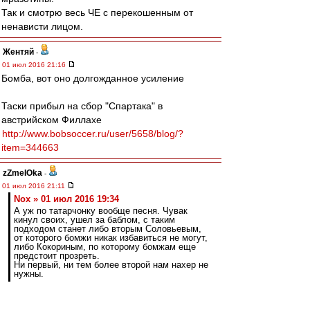
Так и смотрю весь ЧЕ с перекошенным от
ненависти лицом.
Жентяй
-
01 июл 2016 21:16
Бомба, вот оно долгожданное усиление
Таски прибыл на сбор "Спартака" в
австрийском Филлахе
http://www.bobsoccer.ru/user/5658/blog/?
item=344663
zZmeIOka
-
01 июл 2016 21:11
Nox » 01 июл 2016 19:34
А уж по татарчонку вообще песня. Чувак
кинул своих, ушел за баблом, с таким
подходом станет либо вторым Соловьевым,
от которого бомжи никак избавиться не могут,
либо Кокориным, по которому бомжам еще
предстоит прозреть.
Ни первый, ни тем более второй нам нахер не
нужны.