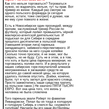
Как это нельзя торговаться? Тогроваться
нужно, но жадничать нельзя, тут ты прав. Вот
пример из жизни. Каждый раз смотрю на
одного польского форварда (и сегодня
ночью, кстати, тоже смотрел) и думаю, как
же ему суке повезло в жизни.
Есть в Новосибирске один прохиндей, между
прочим, заслуженный тренер России по
футболу, который любил промышлять чёрной
маклерско-агентской деятельностью. И
подыскал он для Сибири в середине
прошлого десятилетия в польской перди
(тамошняя вторая лига) паренька
нападающего, забивного-перспективного. И
просили поляки за него сущие копейки.
Сколько точно просили, я не знаю, мог бы
соврать, но не буду. Суть не в этом, а в том,
что хоть и была цена паренька мизерная, но
торговались поляки люто. И в результате у
наших сибирских горе-покупателей алмазов
неогранненных в загашнике средств не
хватило до самой низкой цены, на которую
удалось поляков опустить. (Бабки, конечно,
были, тут я чуть загнул для красного словца.
Просто зажмотились наши средства тратить
на польское гавно.) Не хватило ПЯТИ ТЫСЯЧ
ЕВРО. Вот она цена того, что жизнь у
человека не была сломлена
Того паренька звали Роберт по фамилии
Левандовски. Попал бы он тогда в холодную
и голодную Сибирь и спился бы, скурвился
голубчик! Научили бы его наши футболёры