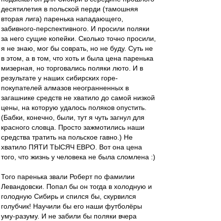
десятилетия в польской перди (тамошняя
вторая лига) паренька нападающего,
забивного-перспективного. И просили поляки
за него сущие копейки. Сколько точно просили,
я не знаю, мог бы соврать, но не буду. Суть не
в этом, а в том, что хоть и была цена паренька
мизерная, но торговались поляки люто. И в
результате у наших сибирских горе-
покупателей алмазов неогранненных в
загашнике средств не хватило до самой низкой
цены, на которую удалось поляков опустить.
(Бабки, конечно, были, тут я чуть загнул для
красного словца. Просто зажмотились наши
средства тратить на польское гавно.) Не
хватило ПЯТИ ТЫСЯЧ ЕВРО. Вот она цена
того, что жизнь у человека не была сломлена :)
Того паренька звали Роберт по фамилии
Левандовски. Попал бы он тогда в холодную и
голодную Сибирь и спился бы, скурвился
голубчик! Научили бы его наши футболёры
уму-разуму. И не забили бы поляки вчера