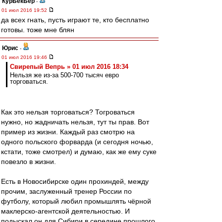
КурБекБер
-
01 июл 2016 19:52
да всех гнать, пусть играют те, кто бесплатно
готовы. тоже мне блян
Юрис
-
01 июл 2016 19:46
Свирепый Вепрь » 01 июл 2016 18:34
Нельзя же из-за 500-700 тысяч евро
торговаться.
Как это нельзя торговаться? Тогроваться
нужно, но жадничать нельзя, тут ты прав. Вот
пример из жизни. Каждый раз смотрю на
одного польского форварда (и сегодня ночью,
кстати, тоже смотрел) и думаю, как же ему суке
повезло в жизни.
Есть в Новосибирске один прохиндей, между
прочим, заслуженный тренер России по
футболу, который любил промышлять чёрной
маклерско-агентской деятельностью. И
подыскал он для Сибири в середине прошлого