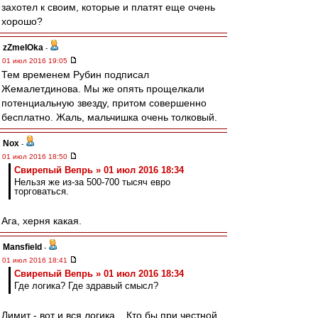
захотел к своим, которые и платят еще очень
хорошо?
zZmeIOka
-
01 июл 2016 19:05
Тем временем Рубин подписал
Жемалетдинова. Мы же опять прощелкали
потенциальную звезду, притом совершенно
бесплатно. Жаль, мальчишка очень толковый.
Nox
-
01 июл 2016 18:50
Свирепый Вепрь » 01 июл 2016 18:34
Нельзя же из-за 500-700 тысяч евро
торговаться.
Ага, херня какая.
Mansfield
-
01 июл 2016 18:41
Свирепый Вепрь » 01 июл 2016 18:34
Где логика? Где здравый смысл?
Лимит - вот и вся логика... Кто бы при честной