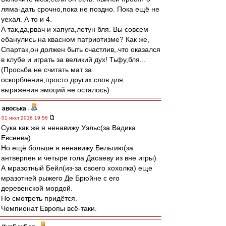
ляма-дать срочно,пока не поздно. Пока ещё не
уехал. А то и 4.
А так,да,рвач и хапуга,летун бля. Вы совсем
ебанулись на квасном патриотизме? Как же,
Спартак,он должен быть счастлив,.что оказался
в клубе и играть за великий дух! Тьфу,бля...
(Просьба не считать мат за
оскорбления,просто других слов для
выражения эмоций не осталось)
авоська
-
01 июл 2016 19:56
Сука как же я ненавижу Уэльс(за Вадика
Евсеева)
Но ещё больше я ненавижу Бельгию(за
антверпен и четыре гола Дасаеву из вне игры)
А мразотный Бейл(из-за своего хохолка) еще
мразотней рыжего Де Брюйне с его
деревенской мордой.
Но смотреть придётся.
Чемпионат Европы всё-таки.