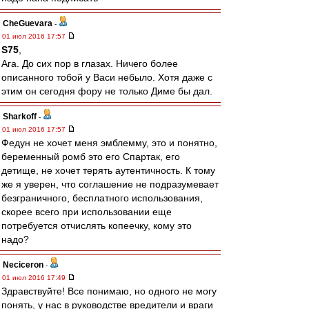
CheGuevara
-
01 июл 2016 17:57
S75
,
Ага. До сих пор в глазах. Ничего более
описанного тобой у Васи небыло. Хотя даже с
этим он сегодня фору не только Диме бы дал.
Sharkoff
-
01 июл 2016 17:57
Федун не хочет меня эмблемму, это и понятно,
беременный ромб это его Спартак, его
детище, не хочет терять аутентичность. К тому
же я уверен, что соглашение не подразумевает
безграничного, бесплатного использования,
скорее всего при использовании еще
потребуется отчислять копеечку, кому это
надо?
Neciceron
-
01 июл 2016 17:49
Здравствуйте! Все понимаю, но одного не могу
понять, у нас в руководстве вредители и враги