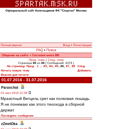
Официальный сайт болельщиков ФК "Спартак" Москва
Полная версия
Вход
•
Регистрация
FAQ
•
Поиск
Общение на сайте
Гостевая книга ВВ
»
Пред. тема
|
След. тема
Страница
86
из
88
[ Сообщений: 4376 ]
На страницу
Пред.
1
...
83
,
84
,
85
,
86
,
87
,
88
След.
Начать новую тему
Добавить
Версия для печати
01.07.2016 - 31.07.2016
Paraschut
-
01 июл 2016 22:39
Мразотный Витцель срет как полковая лошадь.
Я не понимаю как этого тихохода в сборной
держат.
Последнее сообщение
zZmeIOka
-