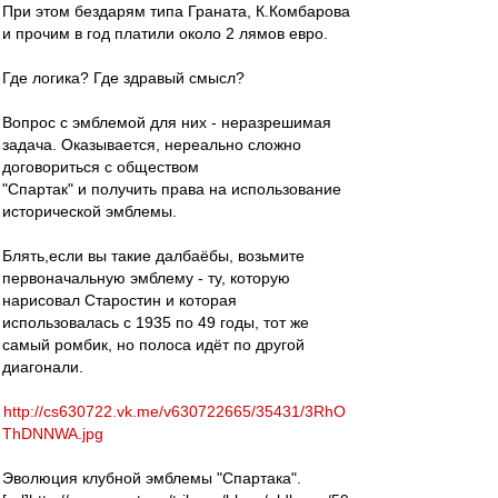
При этом бездарям типа Граната, К.Комбарова
и прочим в год платили около 2 лямов евро.
Где логика? Где здравый смысл?
Вопрос с эмблемой для них - неразрешимая
задача. Оказывается, нереально сложно
договориться с обществом
"Спартак" и получить права на использование
исторической эмблемы.
Блять,если вы такие далбаёбы, возьмите
первоначальную эмблему - ту, которую
нарисовал Старостин и которая
использовалась с 1935 по 49 годы, тот же
самый ромбик, но полоса идёт по другой
диагонали.
http://cs630722.vk.me/v630722665/35431/3RhO
ThDNNWA.jpg
Эволюция клубной эмблемы "Спартака".