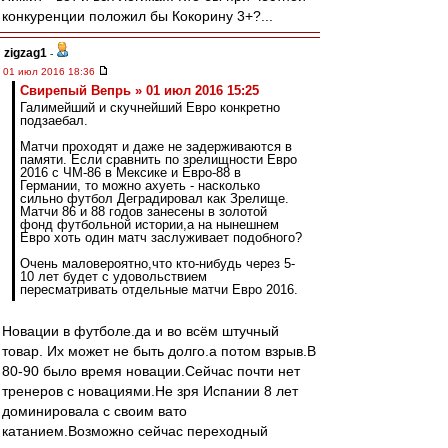
конкуренции положил бы Кокорину 3+?...
zigzag1
-
01 июл 2016 18:36
Свирепый Вепрь » 01 июл 2016 15:25
Галимейший и скучнейший Евро конкретно
подзаебал.
Матчи проходят и даже не задерживаются в
памяти. Если сравнить по зрелищности Евро
2016 с ЧМ-86 в Мексике и Евро-88 в
Германии, то можно ахуеть - насколько
сильно футбол Деградировал как Зрелище.
Матчи 86 и 88 годов занесены в золотой
фонд футбольной истории,а на нынешнем
Евро хоть один матч заслуживает подобного?
Очень маловероятно,что кто-нибудь через 5-
10 лет будет с удовольствием
пересматривать отдельные матчи Евро 2016.
Новации в футболе.да и во всём штучный
товар. Их может не быть долго.а потом взрыв.В
80-90 было время новации.Сейчас почти нет
тренеров с новациями.Не зря Испании 8 лет
доминировала с своим вато
катанием.Возможно сейчас переходный