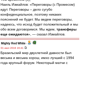
Наиль Измайлов: «Переговоры (с Промесом)
идут. Переговоры – дело сугубо
конфиденциальное, поэтому никаких
пояснений не будет. Мы ведем переговоры,
надеюсь, что исход будет положительный и мы
обо всем договоримся. Мы ждем,
трансферы
еще ожидаются
», — сказал Измайлов.
Mighty Red White
-
01 июл 2016 16:41
Бразильский мир двухлетней давности был
весьма и весьма хорош, имхо лучший с 1994
года крупный форум. Некоторый матчи с
неприглядной вывеской смотрелись на одном
дыхании.
К-Б Ворон
-
01 июл 2016 16:34
Бауманец » 01 июл 2016 12:11
Познакомился с одной ЮНГБЕРГ девочкой.
Аха-хах, какой спустя время конфуз-то