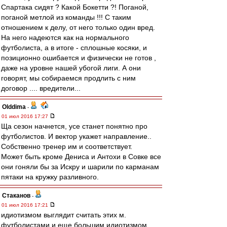
Спартака сидят ? Какой Бокетти ?! Поганой,
поганой метлой из команды !!! С таким
отношением к делу, от него только один вред.
На него надеются как на нормального
футболиста, а в итоге - сплошные косяки, и
позиционно ошибается и физически не готов ,
даже на уровне нашей убогой лиги. А они
говорят, мы собираемся продлить с ним
договор .... вредители...
Olddima
-
01 июл 2016 17:27
Ща сезон начнется, усе станет понятно про
футболистов. И вектор укажет направление..
Собственно тренер им и соответствует.
Может быть кроме Дениса и Антохи в Совке все
они гоняли бы за Искру и шарили по карманам
пятаки на кружку разливного.
Cтаканов
-
01 июл 2016 17:21
идиотизмом выглядит считать этих м.
футболистами и еще большим идиотизмом