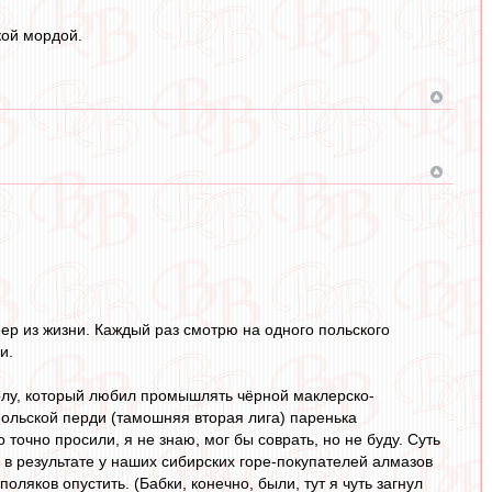
кой мордой.
имер из жизни. Каждый раз смотрю на одного польского
и.
олу, который любил промышлять чёрной маклерско-
польской перди (тамошняя вторая лига) паренька
точно просили, я не знаю, мог бы соврать, но не буду. Суть
И в результате у наших сибирских горе-покупателей алмазов
ляков опустить. (Бабки, конечно, были, тут я чуть загнул