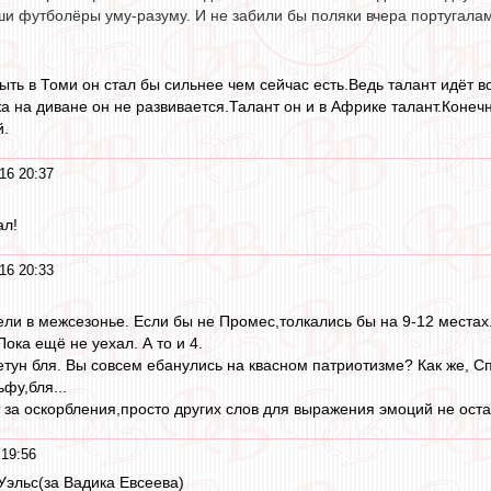
и футболёры уму-разуму. И не забили бы поляки вчера португалам 
ыть в Томи он стал бы сильнее чем сейчас есть.Ведь талант идёт 
жа на диване он не развивается.Талант он и в Африке талант.Конеч
й.
16 20:37
ал!
16 20:33
ли в межсезонье. Если бы не Промес,толкались бы на 9-12 местах. 
Пока ещё не уехал. А то и 4.
летун бля. Вы совсем ебанулись на квасном патриотизме? Как же, Сп
ьфу,бля...
т за оскорбления,просто других слов для выражения эмоций не оста
19:56
Уэльс(за Вадика Евсеева)