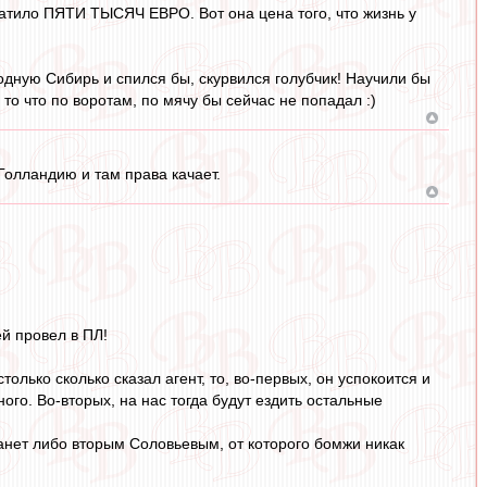
ватило ПЯТИ ТЫСЯЧ ЕВРО. Вот она цена того, что жизнь у
одную Сибирь и спился бы, скурвился голубчик! Научили бы
то что по воротам, по мячу бы сейчас не попадал :)
в Голландию и там права качает.
й провел в ПЛ!
олько сколько сказал агент, то, во-первых, он успокоится и
ого. Во-вторых, на нас тогда будут ездить остальные
танет либо вторым Соловьевым, от которого бомжи никак