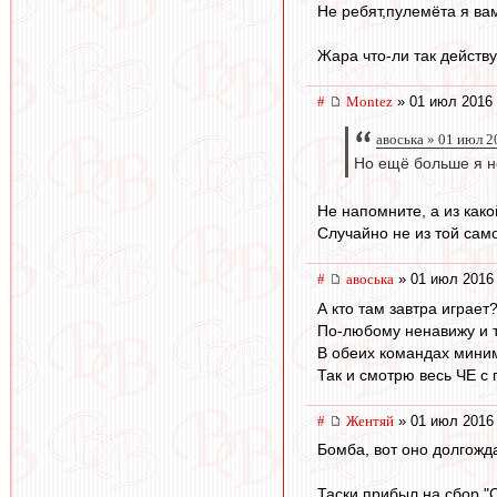
Не ребят,пулемёта я ва
Жара что-ли так действ
#
Montez
» 01 июл 2016 
авоська » 01 июл 2
Но ещё больше я н
Не напомните, а из как
Случайно не из той сам
#
авоська
» 01 июл 2016 
А кто там завтра играет
По-любому ненавижу и т
В обеих командах миним
Так и смотрю весь ЧЕ с
#
Жентяй
» 01 июл 2016 
Бомба, вот оно долгожд
Таски прибыл на сбор "