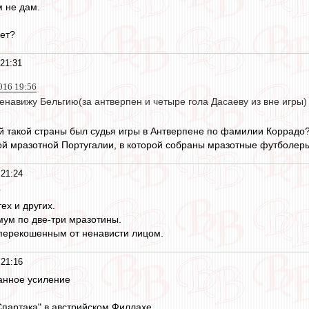
м не дам.
ует?
21:31
016 19:56
енавижу Бельгию(за антверпен и четыре гола Дасаеву из вне игры)
ой такой страны был судья игры в Антверпене по фамилии Коррадо
ой мразотной Португалии, в которой собраны мразотные футболер
21:24
?
ех и других.
ум по две-три мразотины.
 перекошенным от ненависти лицом.
21:16
анное усиление
Спартака" в австрийском Филлахе