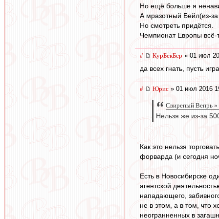
Но ещё больше я ненави
А мразотный Бейл(из-за
Но смотреть придётся.
Чемпионат Европы всё-т
#
КурБекБер
» 01 июл 20
да всех гнать, пусть игр
#
Юрис
» 01 июл 2016 1
Свирепый Вепрь » 
Нельзя же из-за 50
Как это нельзя торговат
форварда (и сегодня ноч
Есть в Новосибирске од
агентской деятельность
нападающего, забивного-
не в этом, а в том, что
неогранненных в загашни