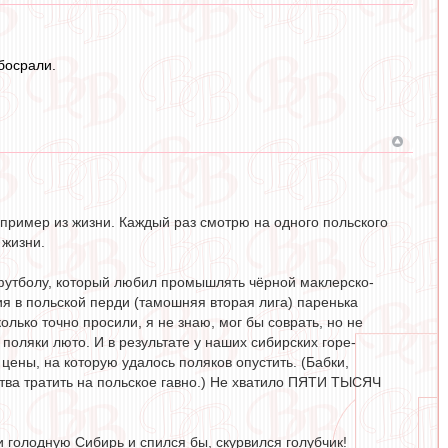
босрали.
т пример из жизни. Каждый раз смотрю на одного польского
 жизни.
 футболу, который любил промышлять чёрной маклерско-
я в польской перди (тамошняя вторая лига) паренька
лько точно просили, я не знаю, мог бы соврать, но не
ь поляки люто. И в результате у наших сибирских горе-
цены, на которую удалось поляков опустить. (Бабки,
дства тратить на польское гавно.) Не хватило ПЯТИ ТЫСЯЧ
 голодную Сибирь и спился бы, скурвился голубчик!