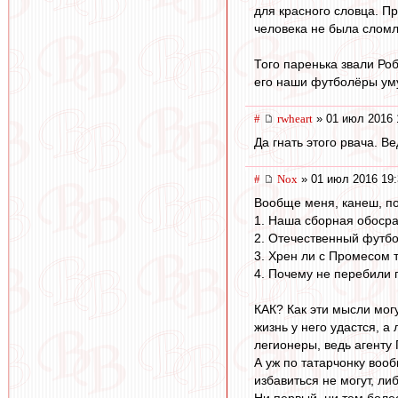
для красного словца. П
человека не была сломл
Того паренька звали Ро
его наши футболёры уму-
#
rwheart
» 01 июл 2016 
Да гнать этого рвача. Ве
#
Nox
» 01 июл 2016 19:
Вообще меня, канеш, по
1. Наша сборная обосра
2. Отечественный футбо
3. Хрен ли с Промесом т
4. Почему не перебили 
КАК? Как эти мысли могу
жизнь у него удастся, а
легионеры, ведь агенту
А уж по татарчонку воо
избавиться не могут, л
Ни первый, ни тем боле