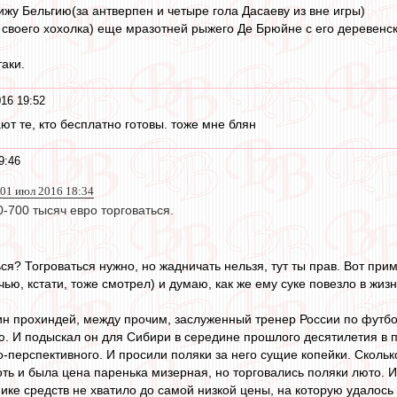
жу Бельгию(за антверпен и четыре гола Дасаеву из вне игры)
 своего хохолка) еще мразотней рыжего Де Брюйне с его деревенс
аки.
16 19:52
ают те, кто бесплатно готовы. тоже мне блян
9:46
01 июл 2016 18:34
0-700 тысяч евро торговаться.
ься? Тогроваться нужно, но жадничать нельзя, тут ты прав. Вот пр
ью, кстати, тоже смотрел) и думаю, как же ему суке повезло в жизн
ин прохиндей, между прочим, заслуженный тренер России по футб
ю. И подыскал он для Сибири в середине прошлого десятилетия в 
перспективного. И просили поляки за него сущие копейки. Сколько 
 хоть и была цена паренька мизерная, но торговались поляки люто. 
ке средств не хватило до самой низкой цены, на которую удалось по