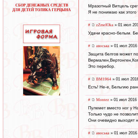
СБОР ДЕНЕЖНЫХ СРЕДСТВ
Мразотный Витцель срет
ДЛЯ ДЕТЕЙ ТОЛИКА ГЕРЦЫНА
Я не понимаю как этого 
#
zZmeIOka
» 01 июл 201
Удачи красно-белым. Бе
#
авоська
» 01 июл 2016 
Защита белгов может по
Вермален,Вертонген,Ком
Это перебор.
#
BM1964
» 01 июл 2016
Есть! Не-е, Бельгию ран
#
Montez
» 01 июл 2016 
Пулемет вместо ног у Н
Только чудо не позволи
Они очевидно выходят н
#
авоська
» 01 июл 2016 