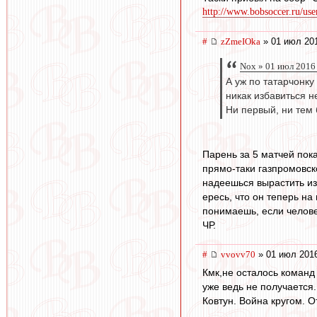
http://www.bobsoccer.ru/us
#
zZmeIOka
» 01 июл 201
Nox » 01 июл 2016
А уж по татарчонку
никак избавиться н
Ни первый, ни тем
Парень за 5 матчей пока
прямо-таки газпромовск
надеешься вырастить из 
ересь, что он теперь на
понимаешь, если человек
ЧР.
#
vvovv70
» 01 июл 2016
Кмк,не осталось команд
уже ведь не получается
Ковтун. Война кругом. О