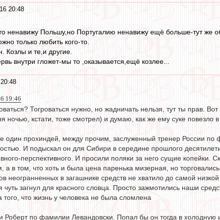
16 20:48
что ненавижу Польшу,но Португалию ненавижу ещё больше-тут же о
жно только любить кого-то.
. Козлы и те,и другие.
рвь внутри гложет-мы то ,оказывается,ещё козлее...
20:48
6 19:46
говаться? Тогроваться нужно, но жадничать нельзя, тут ты прав. Во
я ночью, кстати, тоже смотрел) и думаю, как же ему суке повезло в
ке один прохиндей, между прочим, заслуженный тренер России по
ностью. И подыскал он для Сибири в середине прошлого десятилети
ного-перспективного. И просили поляки за него сущие копейки. Ско
ом, а в том, что хоть и была цена паренька мизерная, но торговалис
в неогранненных в загашнике средств не хватило до самой низкой 
 я чуть загнул для красного словца. Просто зажмотились наши сре
 того, что жизнь у человека не была сломлена
и Роберт по фамилии Левандовски. Попал бы он тогда в холодную и