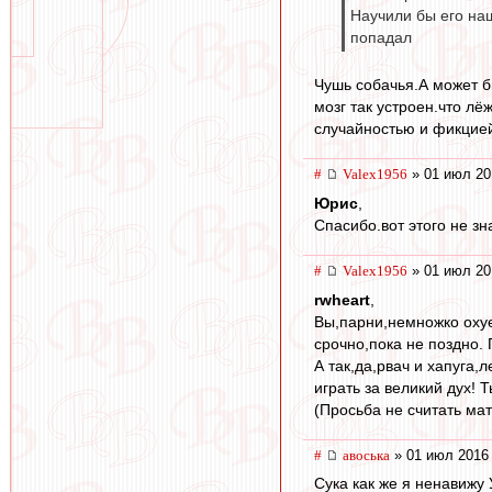
Научили бы его наш
попадал
Чушь собачья.А может б
мозг так устроен.что лё
случайностью и фикцие
#
Valex1956
» 01 июл 20
Юрис
,
Спасибо.вот этого не зн
#
Valex1956
» 01 июл 20
rwheart
,
Вы,парни,немножко охуе
срочно,пока не поздно. 
А так,да,рвач и хапуга,
играть за великий дух! Т
(Просьба не считать ма
#
авоська
» 01 июл 2016 
Сука как же я ненавижу 