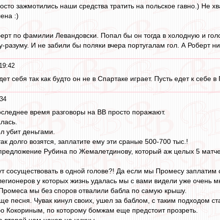
росто зажмотились наши средства тратить на польское гавно.) Не х
ена :)
берт по фамилии Левандовски. Попал бы он тогда в холодную и гол
разуму. И не забили бы поляки вчера португалам гол. А Роберт ни 
19:42
дет себя так как будто он не в Спартаке играет. Пусть едет к себе 
34
следнее время разговоры на ВВ просто поражают.
лась.
л убит деньгами.
ак долго возятся, заплатите ему эти сраные 500-700 тыс.!
предложение Рубина по Жемалетдинову, который аж целых 5 матче
т сосуществовать в одной голове?! Да если мы Промесу заплатим ст
 легионеров у которых жизнь удалась мы с вами видели уже очень мн
 Промеса мы без споров отвалили бабла по самую крышу.
бще песня. Чувак кинул своих, ушел за баблом, с таким подходом с
ибо Кокориным, по которому бомжам еще предстоит прозреть.
е второй нам нахер не нужны.