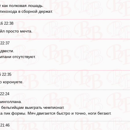
 как полковая лошадь.
тихохода в сборной держат.
6 22:38
йл просто мечта.
22:37
двести.
пани отсутствуют.
 22:35
о коронуете.
22:24
аинголлана.
т бельгийцам выиграть чемпионат.
а пик формы. Мяч двигается быстро и точно, ноги бегают.
21:46