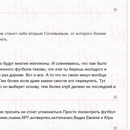
дом станет либо вторым Соловьевым, от которого бомжи
еть.
это будут многие миллионы. И сомневаюсь, что там было
менного футбола таковы, что или ты берешь молодого и
 раз дороже. Вот и все. А то что он своих кинул вообще
 Тем более если даже камни смогли его перекупить. Тут
о он выберет основу, тем более клуб далеко не последний в
же просить не стоит угомониться.Просто посмотреть футбол
тники,пшеки,КР7,антверпен,каттеначио,Вадик Евсеев и Юра