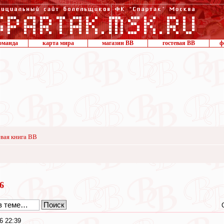
оманда
карта мира
магазин ВВ
гостевая ВВ
ф
вая книга ВВ
16
6 22:39