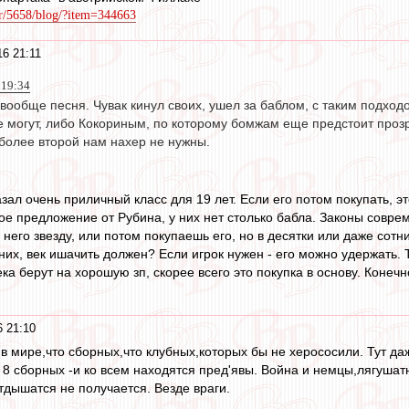
er/5658/blog/?item=344663
6 21:11
 19:34
 вообще песня. Чувак кинул своих, ушел за баблом, с таким подхо
е могут, либо Кокориным, по которому бомжам еще предстоит прозр
 более второй нам нахер не нужны.
зал очень приличный класс для 19 лет. Если его потом покупать, 
ое предложение от Рубина, у них нет столько бабла. Законы совре
него звезду, или потом покупаешь его, но в десятки или даже сотни
 них, век ишачить должен? Если игрок нужен - его можно удержать.
а берут на хорошую зп, скорее всего это покупка в основу. Конечн
 21:10
 в мире,что сборных,что клубных,которых бы не херососили. Тут да
. 8 сборных -и ко всем находятся пред'явы. Война и немцы,лягуша
тдышатся не получается. Везде враги.