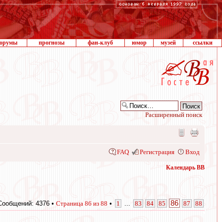
орумы
прогнозы
фан-клуб
юмор
музей
ссылки
Расширенный поиск
FAQ
Регистрация
Вход
Календарь ВВ
86
Сообщений: 4376 •
Страница
86
из
88
•
1
...
83
84
85
87
88