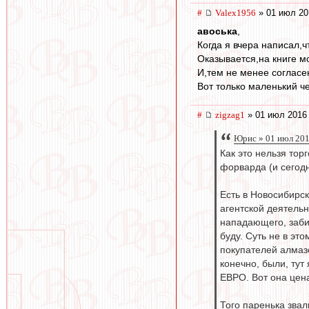
#
Valex1956
» 01 июл 20
авоська
,
Когда я вчера написал,
Оказывается,на книге мо
И,тем не менее согласен
Вот только маленький че
#
zigzag1
» 01 июл 2016 
Юрис » 01 июл 201
Как это нельзя тор
форварда (и сегодн
Есть в Новосибирс
агентской деятель
нападающего, забив
буду. Суть не в эт
покупателей алмазо
конечно, были, тут
ЕВРО. Вот она цена
Того паренька звал