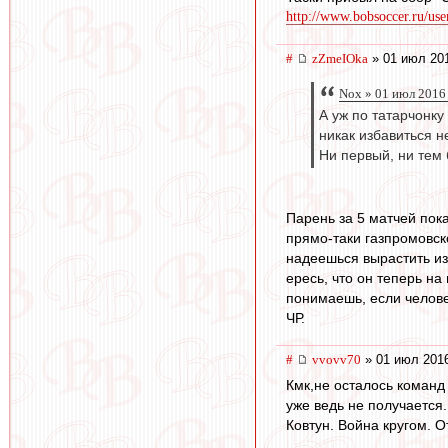
http://www.bobsoccer.ru/us
#
zZmeIOka
» 01 июл 201
Nox » 01 июл 2016
А уж по татарчонку
никак избавиться н
Ни первый, ни тем
Парень за 5 матчей пока
прямо-таки газпромовск
надеешься вырастить из 
ересь, что он теперь на
понимаешь, если человек
ЧР.
#
vvovv70
» 01 июл 2016
Кмк,не осталось команд
уже ведь не получается
Ковтун. Война кругом. О