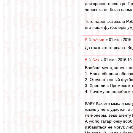
для красного словца. П
человека не была сломл
Того паренька звали Ро
его наши футболёры уму-
#
rwheart
» 01 июл 2016 
Да гнать этого рвача. Ве
#
Nox
» 01 июл 2016 19:
Вообще меня, канеш, по
1. Наша сборная обосра
2. Отечественный футбо
3. Хрен ли с Промесом т
4. Почему не перебили 
КАК? Как эти мысли могу
жизнь у него удастся, а
легионеры, ведь агенту
А уж по татарчонку воо
избавиться не могут, л
Ни первый, ни тем боле