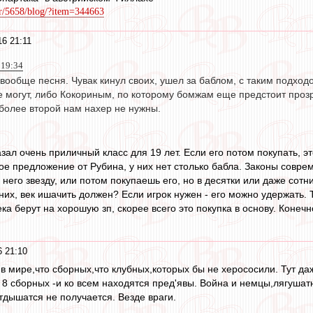
er/5658/blog/?item=344663
6 21:11
 19:34
 вообще песня. Чувак кинул своих, ушел за баблом, с таким подхо
е могут, либо Кокориным, по которому бомжам еще предстоит прозр
 более второй нам нахер не нужны.
зал очень приличный класс для 19 лет. Если его потом покупать, 
ое предложение от Рубина, у них нет столько бабла. Законы совре
него звезду, или потом покупаешь его, но в десятки или даже сотни
 них, век ишачить должен? Если игрок нужен - его можно удержать.
а берут на хорошую зп, скорее всего это покупка в основу. Конечн
 21:10
 в мире,что сборных,что клубных,которых бы не херососили. Тут да
. 8 сборных -и ко всем находятся пред'явы. Война и немцы,лягуша
тдышатся не получается. Везде враги.