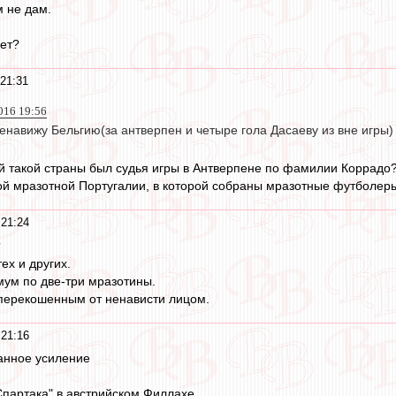
м не дам.
ует?
21:31
016 19:56
енавижу Бельгию(за антверпен и четыре гола Дасаеву из вне игры)
ой такой страны был судья игры в Антверпене по фамилии Коррадо
ой мразотной Португалии, в которой собраны мразотные футболер
21:24
?
ех и других.
ум по две-три мразотины.
 перекошенным от ненависти лицом.
21:16
анное усиление
Спартака" в австрийском Филлахе