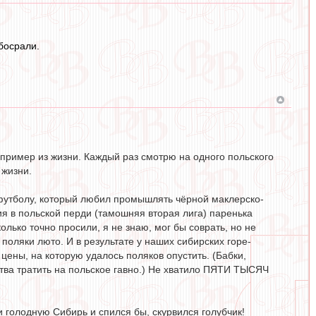
босрали.
т пример из жизни. Каждый раз смотрю на одного польского
 жизни.
 футболу, который любил промышлять чёрной маклерско-
я в польской перди (тамошняя вторая лига) паренька
лько точно просили, я не знаю, мог бы соврать, но не
ь поляки люто. И в результате у наших сибирских горе-
цены, на которую удалось поляков опустить. (Бабки,
дства тратить на польское гавно.) Не хватило ПЯТИ ТЫСЯЧ
 голодную Сибирь и спился бы, скурвился голубчик!