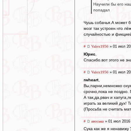
Научили бы его наш
попадал
Чушь собачья.А может б
мозг так устроен.что лё
случайностью и фикцие
#
Valex1956
» 01 июл 20
Юрис
,
Спасибо.вот этого не зн
#
Valex1956
» 01 июл 20
rwheart
,
Вы,парни,немножко охуе
срочно,пока не поздно. 
А так,да,рвач и хапуга,
играть за великий дух! Т
(Просьба не считать ма
#
авоська
» 01 июл 2016 
Сука как же я ненавижу 