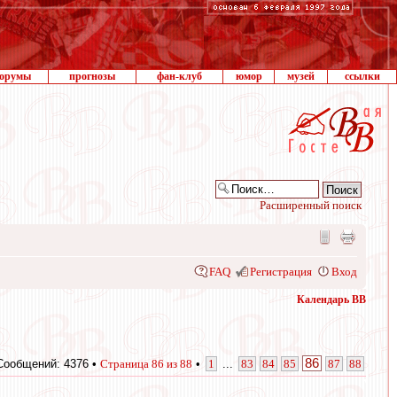
орумы
прогнозы
фан-клуб
юмор
музей
ссылки
Расширенный поиск
FAQ
Регистрация
Вход
Календарь ВВ
86
Сообщений: 4376 •
Страница
86
из
88
•
1
...
83
84
85
87
88