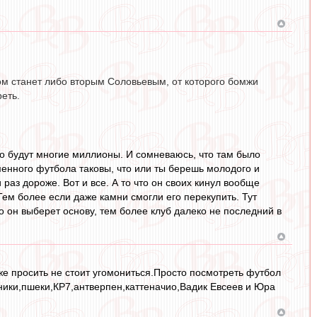
дом станет либо вторым Соловьевым, от которого бомжи
еть.
это будут многие миллионы. И сомневаюсь, что там было
менного футбола таковы, что или ты берешь молодого и
 раз дороже. Вот и все. А то что он своих кинул вообще
 Тем более если даже камни смогли его перекупить. Тут
о он выберет основу, тем более клуб далеко не последний в
же просить не стоит угомониться.Просто посмотреть футбол
тники,пшеки,КР7,антверпен,каттеначио,Вадик Евсеев и Юра