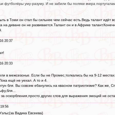
и футболёры уму-разуму. И не забили бы поляки вчера португалам 
ыть в Томи он стал бы сильнее чем сейчас есть.Ведь талант идёт 
жа на диване он не развивается.Талант он и в Африке талант.Конеч
й.
16 20:37
ал!
16 20:33
ли в межсезонье. Если бы не Промес,толкались бы на 9-12 местах. 
Пока ещё не уехал. А то и 4.
летун бля. Вы совсем ебанулись на квасном патриотизме? Как же, Сп
ьфу,бля...
т за оскорбления,просто других слов для выражения эмоций не оста
19:56
Уэльс(за Вадика Евсеева)