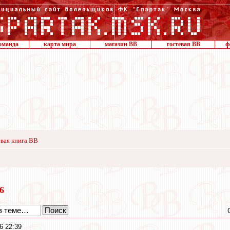
оманда
карта мира
магазин ВВ
гостевая ВВ
ф
вая книга ВВ
16
6 22:39