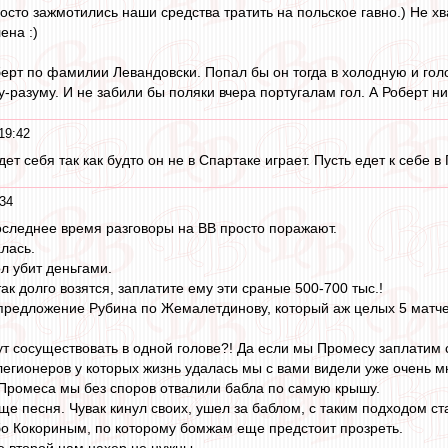
росто зажмотились наши средства тратить на польское гавно.) Не х
ена :)
берт по фамилии Левандовски. Попал бы он тогда в холодную и гол
разуму. И не забили бы поляки вчера португалам гол. А Роберт ни 
19:42
дет себя так как будто он не в Спартаке играет. Пусть едет к себе 
34
следнее время разговоры на ВВ просто поражают.
лась.
л убит деньгами.
ак долго возятся, заплатите ему эти сраные 500-700 тыс.!
предложение Рубина по Жемалетдинову, который аж целых 5 матче
т сосуществовать в одной голове?! Да если мы Промесу заплатим ст
 легионеров у которых жизнь удалась мы с вами видели уже очень мн
 Промеса мы без споров отвалили бабла по самую крышу.
бще песня. Чувак кинул своих, ушел за баблом, с таким подходом с
ибо Кокориным, по которому бомжам еще предстоит прозреть.
е второй нам нахер не нужны.