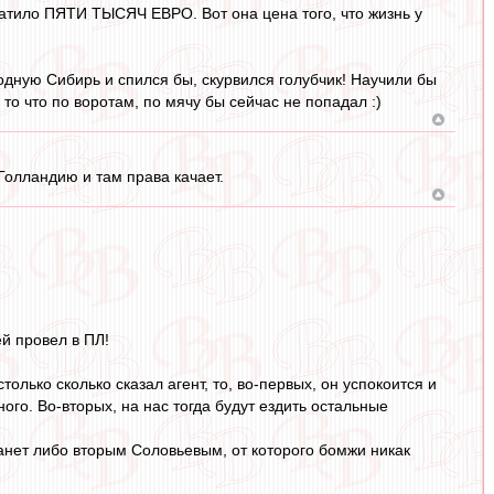
ватило ПЯТИ ТЫСЯЧ ЕВРО. Вот она цена того, что жизнь у
одную Сибирь и спился бы, скурвился голубчик! Научили бы
то что по воротам, по мячу бы сейчас не попадал :)
в Голландию и там права качает.
й провел в ПЛ!
олько сколько сказал агент, то, во-первых, он успокоится и
ого. Во-вторых, на нас тогда будут ездить остальные
танет либо вторым Соловьевым, от которого бомжи никак