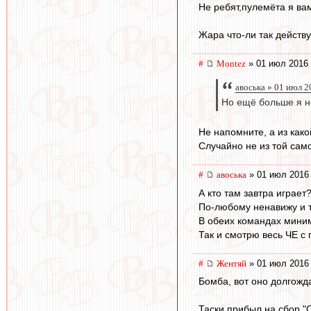
Не ребят,пулемёта я ва
Жара что-ли так действ
#
Montez
» 01 июл 2016 
авоська » 01 июл 2
Но ещё больше я н
Не напомните, а из как
Случайно не из той сам
#
авоська
» 01 июл 2016 
А кто там завтра играет
По-любому ненавижу и т
В обеих командах миним
Так и смотрю весь ЧЕ с
#
Жентяй
» 01 июл 2016 
Бомба, вот оно долгожд
Таски прибыл на сбор "