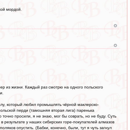
кой мордой.
имер из жизни. Каждый раз смотрю на одного польского
и.
олу, который любил промышлять чёрной маклерско-
польской перди (тамошняя вторая лига) паренька
точно просили, я не знаю, мог бы соврать, но не буду. Суть
И в результате у наших сибирских горе-покупателей алмазов
ляков опустить. (Бабки, конечно, были, тут я чуть загнул