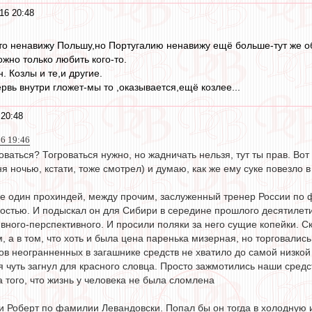
16 20:48
что ненавижу Польшу,но Португалию ненавижу ещё больше-тут же о
жно только любить кого-то.
. Козлы и те,и другие.
рвь внутри гложет-мы то ,оказывается,ещё козлее...
20:48
6 19:46
говаться? Тогроваться нужно, но жадничать нельзя, тут ты прав. Во
я ночью, кстати, тоже смотрел) и думаю, как же ему суке повезло в
ке один прохиндей, между прочим, заслуженный тренер России по
ностью. И подыскал он для Сибири в середине прошлого десятилети
ного-перспективного. И просили поляки за него сущие копейки. Ско
ом, а в том, что хоть и была цена паренька мизерная, но торговалис
в неогранненных в загашнике средств не хватило до самой низкой 
 я чуть загнул для красного словца. Просто зажмотились наши сре
 того, что жизнь у человека не была сломлена
и Роберт по фамилии Левандовски. Попал бы он тогда в холодную и