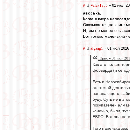
#
Valex1956
» 01 июл 20
авоська
,
Когда я вчера написал,
Оказывается,на книге мо
И,тем не менее согласен
Вот только маленький че
#
zigzag1
» 01 июл 2016 
Юрис » 01 июл 201
Как это нельзя тор
форварда (и сегодн
Есть в Новосибирс
агентской деятель
нападающего, забив
буду. Суть не в эт
покупателей алмазо
конечно, были, тут
ЕВРО. Вот она цена
Того паренька звал