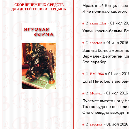
СБОР ДЕНЕЖНЫХ СРЕДСТВ
Мразотный Витцель срет
ДЛЯ ДЕТЕЙ ТОЛИКА ГЕРЦЫНА
Я не понимаю как этого 
#
zZmeIOka
» 01 июл 201
Удачи красно-белым. Бе
#
авоська
» 01 июл 2016 
Защита белгов может по
Вермален,Вертонген,Ком
Это перебор.
#
BM1964
» 01 июл 2016
Есть! Не-е, Бельгию ран
#
Montez
» 01 июл 2016 
Пулемет вместо ног у Н
Только чудо не позволи
Они очевидно выходят н
#
авоська
» 01 июл 2016 