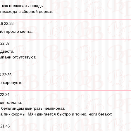
 как полковая лошадь.
тихохода в сборной держат.
6 22:38
йл просто мечта.
22:37
двести.
пани отсутствуют.
 22:35
о коронуете.
22:24
аинголлана.
т бельгийцам выиграть чемпионат.
а пик формы. Мяч двигается быстро и точно, ноги бегают.
21:46