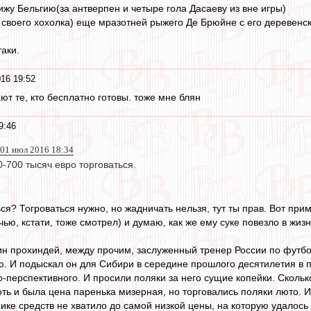
жу Бельгию(за антверпен и четыре гола Дасаеву из вне игры)
 своего хохолка) еще мразотней рыжего Де Брюйне с его деревенс
аки.
16 19:52
ают те, кто бесплатно готовы. тоже мне блян
9:46
01 июл 2016 18:34
0-700 тысяч евро торговаться.
ься? Тогроваться нужно, но жадничать нельзя, тут ты прав. Вот пр
ью, кстати, тоже смотрел) и думаю, как же ему суке повезло в жизн
ин прохиндей, между прочим, заслуженный тренер России по футб
ю. И подыскал он для Сибири в середине прошлого десятилетия в 
перспективного. И просили поляки за него сущие копейки. Сколько 
 хоть и была цена паренька мизерная, но торговались поляки люто. 
ке средств не хватило до самой низкой цены, на которую удалось по