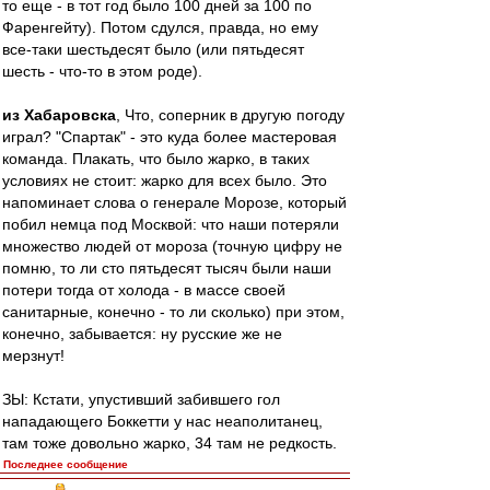
то еще - в тот год было 100 дней за 100 по
Фаренгейту). Потом сдулся, правда, но ему
все-таки шестьдесят было (или пятьдесят
шесть - что-то в этом роде).
из Хабаровска
, Что, соперник в другую погоду
играл? "Спартак" - это куда более мастеровая
команда. Плакать, что было жарко, в таких
условиях не стоит: жарко для всех было. Это
напоминает слова о генерале Морозе, который
побил немца под Москвой: что наши потеряли
множество людей от мороза (точную цифру не
помню, то ли сто пятьдесят тысяч были наши
потери тогда от холода - в массе своей
санитарные, конечно - то ли сколько) при этом,
конечно, забывается: ну русские же не
мерзнут!
ЗЫ: Кстати, упустивший забившего гол
нападающего Боккетти у нас неаполитанец,
там тоже довольно жарко, 34 там не редкость.
Последнее сообщение