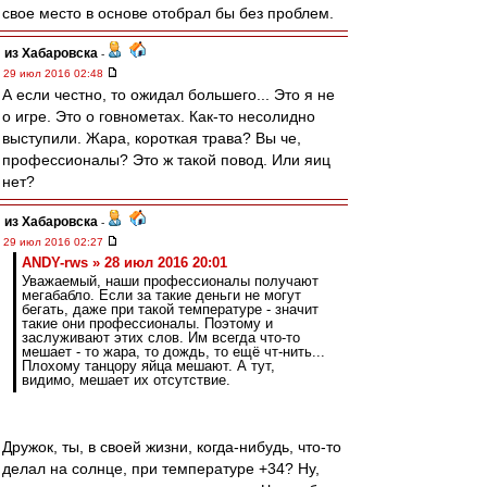
свое место в основе отобрал бы без проблем.
из Хабаровска
-
29 июл 2016 02:48
А если честно, то ожидал большего... Это я не
о игре. Это о говнометах. Как-то несолидно
выступили. Жара, короткая трава? Вы че,
профессионалы? Это ж такой повод. Или яиц
нет?
из Хабаровска
-
29 июл 2016 02:27
ANDY-rws » 28 июл 2016 20:01
Уважаемый, наши профессионалы получают
мегабабло. Если за такие деньги не могут
бегать, даже при такой температуре - значит
такие они профессионалы. Поэтому и
заслуживают этих слов. Им всегда что-то
мешает - то жара, то дождь, то ещё чт-нить...
Плохому танцору яйца мешают. А тут,
видимо, мешает их отсутствие.
Дружок, ты, в своей жизни, когда-нибудь, что-то
делал на солнце, при температуре +34? Ну,