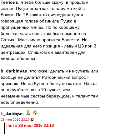
Terrious
, я тебе больше скажу: в прошлом
сезоне Пуцко играл как-то пару матчей с
Боком. По ТВ какая-то очередная тупая
говорящая голова обвинила Пуцко в
пропущенных мячах. Но по хорошему,
большая часть вины там была именно на
Сальве. Мне лично нравится Боккетти. Но
идеальная для него позиция - левый ЦЗ при 3
центрзащах. Слишком он авантюрен для
лидера обороны.
h_darbinyan
, что хуже: делать и не суметь или
вообще не делать? Риторический вопрос -
признаю. Но на Кутепа бочку не катите. Начал
он в футболе раз в 10 лучше, чем
незаменимые сестры березуцкие, и талант там
есть определенно.
h_darbinyan
-
28 июл 2016 23:20
flint » 28 июл 2016 23:18