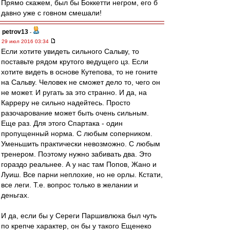
Прямо скажем, был бы Боккетти негром, его б
давно уже с говном смешали!
petrov13
-
29 июл 2016 03:34
Если хотите увидеть сильного Сальву, то
поставьте рядом крутого ведущего цз. Если
хотите видеть в основе Кутепова, то не гоните
на Сальву. Человек не сможет дело то, чего он
не может. И ругать за это странно. И да, на
Карреру не сильно надейтесь. Просто
разочарование может быть очень сильным.
Еще раз. Для этого Спартака - один
пропущенный норма. С любым соперником.
Уменьшить практически невозможно. С любым
тренером. Поэтому нужно забивать два. Это
гораздо реальнее. А у нас там Попов, Жано и
Луиш. Все парни неплохие, но не орлы. Кстати,
все леги. Т.е. вопрос только в желании и
деньгах.
И да, если бы у Сереги Паршивлюка был чуть
по крепче характер, он бы у такого Ещенеко