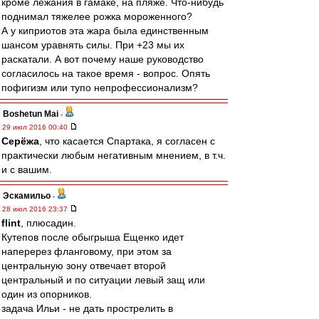
кроме лежания в гамаке, на пляже. Что-нибудь
поднимал тяжелее рожка мороженного?
А у киприотов эта жара была единственным
шансом уравнять силы. При +23 мы их
раскатали. А вот почему наше руководство
согласилось на такое время - вопрос. Опять
пофигизм или тупо непрофессионализм?
Boshetun Mai
-
29 июл 2016 00:40
Серёжа
, что касается Спартака, я согласен с
практически любым негативным мнением, в т.ч.
и с вашим.
Эскамильо
-
28 июл 2016 23:37
flint
, плюсадин.
Кутепов после обыгрыша Ещенко идет
наперерез фланговому, при этом за
центральную зону отвечает второй
центральный и по ситуации левый защ или
один из опорников.
задача Ильи - не дать прострелить в