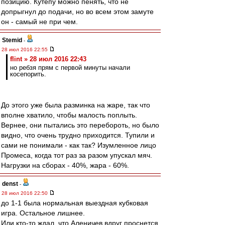
позицию. Кутепу можно пенять, что не
допрыгнул до подачи, но во всем этом замуте
он - самый не при чем.
Stemid
-
28 июл 2016 22:55
flint » 28 июл 2016 22:43
но ребзя прям с первой минуты начали
косепорить.
До этого уже была разминка на жаре, так что
вполне хватило, чтобы малость поплыть.
Вернее, они пытались это перебороть, но было
видно, что очень трудно приходится. Тупили и
сами не понимали - как так? Изумленное лицо
Промеса, когда тот раз за разом упускал мяч.
Нагрузки на сборах - 40%, жара - 60%.
denst
-
28 июл 2016 22:50
до 1-1 была нормальная выездная кубковая
игра. Остальное лишнее.
Или кто-то ждал, что Аленичев вдруг проснется