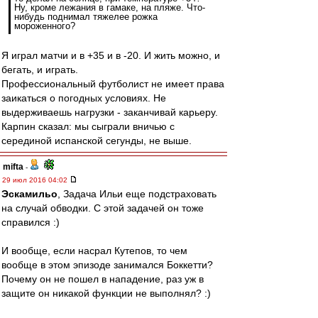
Ну, кроме лежания в гамаке, на пляже. Что-
нибудь поднимал тяжелее рожка
мороженного?
Я играл матчи и в +35 и в -20. И жить можно, и
бегать, и играть.
Профессиональный футболист не имеет права
заикаться о погодных условиях. Не
выдерживаешь нагрузки - заканчивай карьеру.
Карпин сказал: мы сыграли вничью с
серединой испанской сегунды, не выше.
mifta
-
29 июл 2016 04:02
Эскамильо
, Задача Ильи еще подстраховать
на случай обводки. С этой задачей он тоже
справился :)
И вообще, если насрал Кутепов, то чем
вообще в этом эпизоде занимался Боккетти?
Почему он не пошел в нападение, раз уж в
защите он никакой функции не выполнял? :)