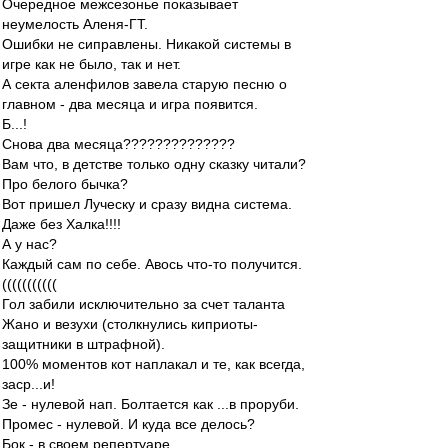
Очередное межсезонье показывает
неумелость Аленя-ГТ.
Ошибки не сиправлены. Никакой системы в
игре как не было, так и нет.
А секта аленфилов завела старую песню о
главном - два месяца и игра появится.
Б...!
Снова два месяца??????????????
Вам что, в детстве только одну сказку читали?
Про белого бычка?
Вот пришел Луческу и сразу видна система.
Даже без Халка!!!!
А у нас?
Каждый сам по себе. Авось что-то получится.
(((((((((((
Гол забили исключительно за счет таланта
Жано и везухи (столкнулись киприоты-
защитники в штрафной).
100% моментов кот наплакал и те, как всегда,
заср...и!
Зе - нулевой нап. Болтается как ...в проруби.
Промес - нулевой. И куда все делось?
Бок - в своем репертуаре.