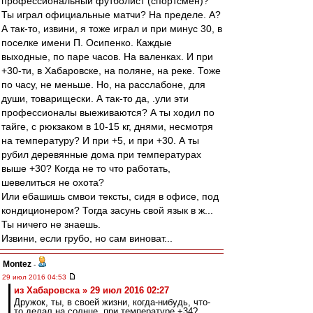
профессиональный футболист (спортсмен)?
Ты играл официальные матчи? На пределе. А?
А так-то, извини, я тоже играл и при минус 30, в
поселке имени П. Осипенко. Каждые
выходные, по паре часов. На валенках. И при
+30-ти, в Хабаровске, на поляне, на реке. Тоже
по часу, не меньше. Но, на расслабоне, для
души, товарищески. А так-то да, .ули эти
профессионалы выеживаются? А ты ходил по
тайге, с рюкзаком в 10-15 кг, днями, несмотря
на температуру? И при +5, и при +30. А ты
рубил деревянные дома при температурах
выше +30? Когда не то что работать,
шевелиться не охота?
Или ебашишь смвои тексты, сидя в офисе, под
кондиционером? Тогда засунь свой язык в ж...
Ты ничего не знаешь.
Извини, если грубо, но сам виноват...
Montez
-
29 июл 2016 04:53
из Хабаровска » 29 июл 2016 02:27
Дружок, ты, в своей жизни, когда-нибудь, что-
то делал на солнце, при температуре +34?