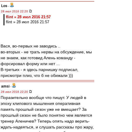
Los
-
28 июл 2016 22:20
flint » 28 июл 2016 21:57
flint » 28 июл 2016 21:57
Вася, во-первых не заводись ..
во-вторых - не трать нервы на обсуждение, мы
не знаем, как готовид Алень команду -
форсировал форму или нет ...
В-третьих - я здесь парнишку подписал,
присмотри плиз, что б не обижали )))
amsi
-
28 июл 2016 22:20
Поразительно вообще что пишут. У людей в
эпоху клипового мышления оперативная
память прошлый сезон уже не вмещает? За
прошлый сезон не было понятно чем является
тренер Аленичев? Теперь опять надо верить-
ждать-надеяться, и слушать рассказы про жару,