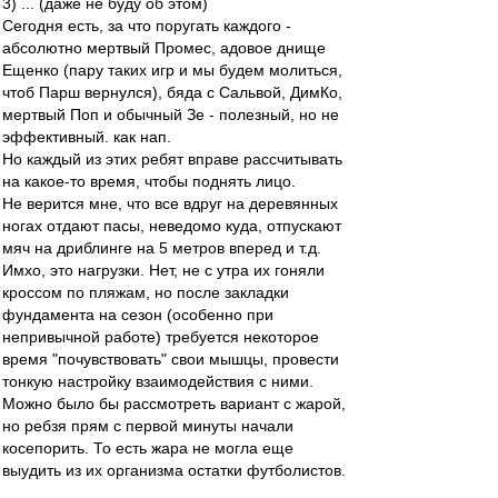
3) ... (даже не буду об этом)
Сегодня есть, за что поругать каждого -
абсолютно мертвый Промес, адовое днище
Ещенко (пару таких игр и мы будем молиться,
чтоб Парш вернулся), бяда с Сальвой, ДимКо,
мертвый Поп и обычный Зе - полезный, но не
эффективный. как нап.
Но каждый из этих ребят вправе рассчитывать
на какое-то время, чтобы поднять лицо.
Не верится мне, что все вдруг на деревянных
ногах отдают пасы, неведомо куда, отпускают
мяч на дриблинге на 5 метров вперед и т.д.
Имхо, это нагрузки. Нет, не с утра их гоняли
кроссом по пляжам, но после закладки
фундамента на сезон (особенно при
непривычной работе) требуется некоторое
время "почувствовать" свои мышцы, провести
тонкую настройку взаимодействия с ними.
Можно было бы рассмотреть вариант с жарой,
но ребзя прям с первой минуты начали
косепорить. То есть жара не могла еще
выудить из их организма остатки футболистов.