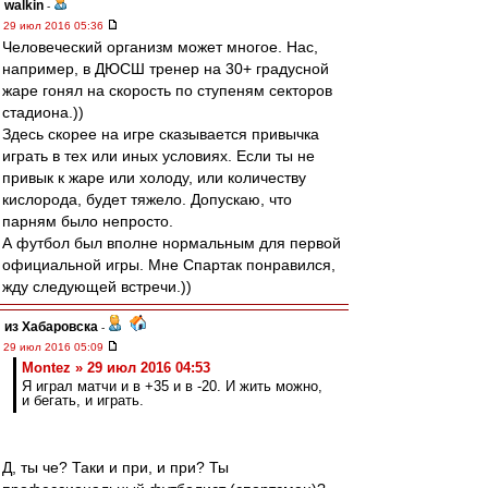
walkin
-
29 июл 2016 05:36
Человеческий организм может многое. Нас,
например, в ДЮСШ тренер на 30+ градусной
жаре гонял на скорость по ступеням секторов
стадиона.))
Здесь скорее на игре сказывается привычка
играть в тех или иных условиях. Если ты не
привык к жаре или холоду, или количеству
кислорода, будет тяжело. Допускаю, что
парням было непросто.
А футбол был вполне нормальным для первой
официальной игры. Мне Спартак понравился,
жду следующей встречи.))
из Хабаровска
-
29 июл 2016 05:09
Montez » 29 июл 2016 04:53
Я играл матчи и в +35 и в -20. И жить можно,
и бегать, и играть.
Д, ты че? Таки и при, и при? Ты