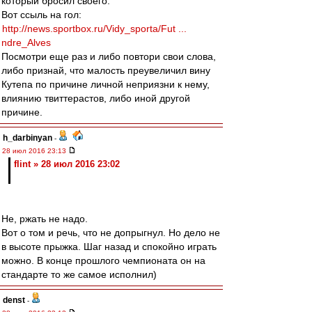
который бросил своего.
Вот ссыль на гол:
http://news.sportbox.ru/Vidy_sporta/Fut ...
ndre_Alves
Посмотри еще раз и либо повтори свои слова,
либо признай, что малость преувеличил вину
Кутепа по причине личной неприязни к нему,
влиянию твиттерастов, либо иной другой
причине.
h_darbinyan
-
28 июл 2016 23:13
flint » 28 июл 2016 23:02
Не, ржать не надо.
Вот о том и речь, что не допрыгнул. Но дело не
в высоте прыжка. Шаг назад и спокойно играть
можно. В конце прошлого чемпионата он на
стандарте то же самое исполнил)
denst
-