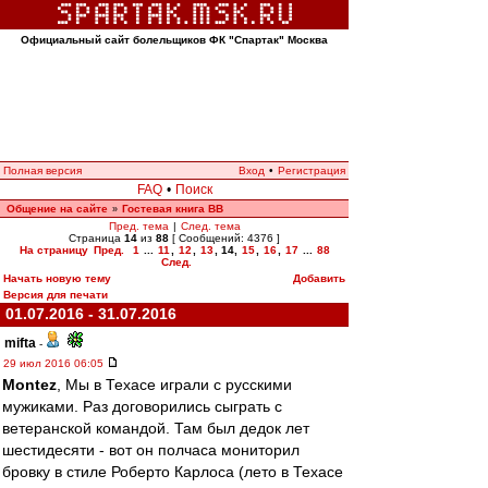
Официальный сайт болельщиков ФК "Спартак" Москва
Полная версия
Вход
•
Регистрация
FAQ
•
Поиск
Общение на сайте
Гостевая книга ВВ
»
Пред. тема
|
След. тема
Страница
14
из
88
[ Сообщений: 4376 ]
На страницу
Пред.
1
...
11
,
12
,
13
,
14
,
15
,
16
,
17
...
88
След.
Начать новую тему
Добавить
Версия для печати
01.07.2016 - 31.07.2016
mifta
-
29 июл 2016 06:05
Montez
, Мы в Техасе играли с русскими
мужиками. Раз договорились сыграть с
ветеранской командой. Там был дедок лет
шестидесяти - вот он полчаса мониторил
бровку в стиле Роберто Карлоса (лето в Техасе