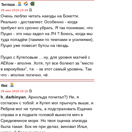
Terrious
-
28 июл 2016 23:18
Очень люблю читать наезды на Бокетти.
Реально - доставляет. Особенно - когда
требуют его срочно убрать. Я так понимаю, что
Пуцко - это наш задел на ЛЧ ? Боюсь, когда мы
туда попадём (такими-то темпами и усилиями),
Пуцко уже повесит бутсы на гвоздь.
Пуцко с Кутеповым ... ну, для уровня матчей с
АЕКом - вполне. Хотя, тут все болеют за "место
в еврокубках", т.е. - за этот самый уровень. Так
что - вполне логично, чё.
flint
-
28 июл 2016 23:18
h_darbinyan
, Арнольда почитал?) Не, я
согласен с тобой: и Кутеп мог прыгнуть выше, и
Ребров мог не тупить, а подстраховать Ещенко
справа и в подкате головой вынести мяч в
Средиземное море. Но твоя оценка эпизода
была такая: Бок не при делах, виноват Илья,