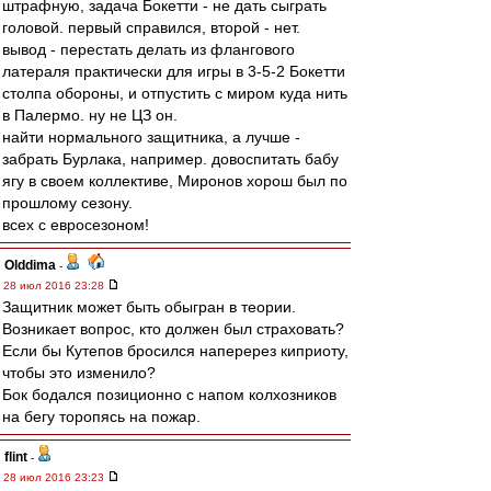
штрафную, задача Бокетти - не дать сыграть
головой. первый справился, второй - нет.
вывод - перестать делать из флангового
латераля практически для игры в 3-5-2 Бокетти
столпа обороны, и отпустить с миром куда нить
в Палермо. ну не ЦЗ он.
найти нормального защитника, а лучше -
забрать Бурлака, например. довоспитать бабу
ягу в своем коллективе, Миронов хорош был по
прошлому сезону.
всех с евросезоном!
Olddima
-
28 июл 2016 23:28
Защитник может быть обыгран в теории.
Возникает вопрос, кто должен был страховать?
Если бы Кутепов бросился наперерез киприоту,
чтобы это изменило?
Бок бодался позиционно с напом колхозников
на бегу торопясь на пожар.
flint
-
28 июл 2016 23:23