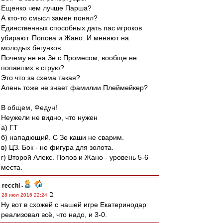
Ещенко чем лучше Парша?
А кто-то смысл замен понял?
Единственных способных дать пас игроков
убирают. Попова и Жано. И меняют на
молодых бегунков.
Почему не на Зе с Промесом, вообще не
попавших в струю?
Это что за схема такая?
Алень тоже не знает фамилии Плеймейкер?
В общем, Федун!
Неужели не видно, что нужен
а) ГТ
б) нападющий. С Зе каши не сварим.
в) ЦЗ. Бок - не фигура для золота.
г) Второй Алекс. Попов и Жано - уровень 5-6
места.
recchi
-
28 июл 2016 22:24
Ну вот в схожей с нашей игре Екатеринодар
реализовал всё, что надо, и 3-0.