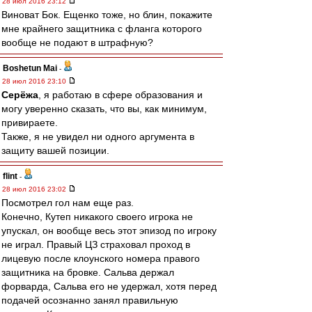
28 июл 2016 23:12
Виноват Бок. Ещенко тоже, но блин, покажите
мне крайнего защитника с фланга которого
вообще не подают в штрафную?
Boshetun Mai
-
28 июл 2016 23:10
Серёжа
, я работаю в сфере образования и
могу уверенно сказать, что вы, как минимум,
привираете.
Также, я не увидел ни одного аргумента в
защиту вашей позиции.
flint
-
28 июл 2016 23:02
Посмотрел гол нам еще раз.
Конечно, Кутеп никакого своего игрока не
упускал, он вообще весь этот эпизод по игроку
не играл. Правый ЦЗ страховал проход в
лицевую после клоунского номера правого
защитника на бровке. Сальва держал
форварда, Сальва его не удержал, хотя перед
подачей осознанно занял правильную