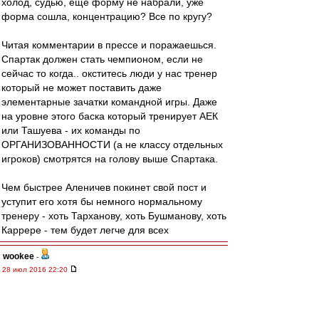
холод, судью, еще форму не набрали, уже
форма сошла, концентрацию? Все по кругу?
Читая комментарии в прессе и поражаешься.
Спартак должен стать чемпионом, если не
сейчас то когда.. окститесь люди у нас тренер
который не может поставить даже
элементарные зачатки командной игры. Даже
на уровне этого баска который тренирует АЕК
или Ташуева - их команды по
ОРГАНИЗОВАННОСТИ (а не классу отдельных
игроков) смотрятся на голову выше Спартака.
Чем быстрее Аленичев покинет свой пост и
уступит его хотя бы немного нормальному
тренеру - хоть Тарханову, хоть Бушманову, хоть
Каррере - тем будет легче для всех
wookee
-
28 июл 2016 22:20
впередсмотрящий » 28 июл 2016 22:07
Кака начнешь сезон, так его и проведешь!
В первом слове - не опечатка!!!! ((((