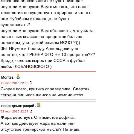
Ливанова образования не будет никогда?
неужели мне нужно Вам оъяснять, что нано-
технологии не существует в природе и что с г-
ном Чубайсом их ваааще не будет
существовать?
неужели мне нужно Вам объяснять, что училка
начальных классов на процентов больше
половины, учит детей языком ИСЧО ?)))
ЗЫ: НЕужели Леониду Арнольдовичу не
понятно, что ТРЕНЕР-ЭТО НЕ 10 процентов???
Вроде, человек вырос при СССР и футбол
любил ЛОБАНОВСКОГО )
Montez
-
28 июл 2016 22:38
Скорее всего, критика справедлива. Спартак
сегодня лишился шансов на чемпионство.
впередсмотрящий
-
28 июл 2016 22:27
Жара действует. Оптимистов дофига.
А вот как действует жара на наличие-
отсутствие тренерской мысли? Не знаю.