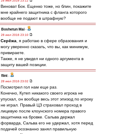
28 июл 2016 23:12
Виноват Бок. Ещенко тоже, но блин, покажите
мне крайнего защитника с фланга которого
вообще не подают в штрафную?
Boshetun Mai
-
28 июл 2016 23:10
Серёжа
, я работаю в сфере образования и
могу уверенно сказать, что вы, как минимум,
привираете.
Также, я не увидел ни одного аргумента в
защиту вашей позиции.
flint
-
28 июл 2016 23:02
Посмотрел гол нам еще раз.
Конечно, Кутеп никакого своего игрока не
упускал, он вообще весь этот эпизод по игроку
не играл. Правый ЦЗ страховал проход в
лицевую после клоунского номера правого
защитника на бровке. Сальва держал
форварда, Сальва его не удержал, хотя перед
подачей осознанно занял правильную