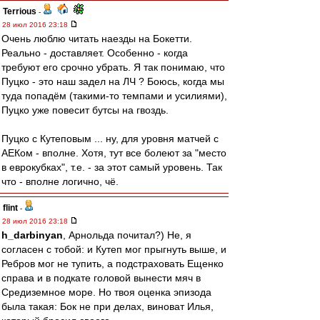
Terrious
-
28 июл 2016 23:18
Очень люблю читать наезды на Бокетти.
Реально - доставляет. Особенно - когда
требуют его срочно убрать. Я так понимаю, что
Пуцко - это наш задел на ЛЧ ? Боюсь, когда мы
туда попадём (такими-то темпами и усилиями),
Пуцко уже повесит бутсы на гвоздь.
Пуцко с Кутеповым ... ну, для уровня матчей с
АЕКом - вполне. Хотя, тут все болеют за "место
в еврокубках", т.е. - за этот самый уровень. Так
что - вполне логично, чё.
flint
-
28 июл 2016 23:18
h_darbinyan
, Арнольда почитал?) Не, я
согласен с тобой: и Кутеп мог прыгнуть выше, и
Ребров мог не тупить, а подстраховать Ещенко
справа и в подкате головой вынести мяч в
Средиземное море. Но твоя оценка эпизода
была такая: Бок не при делах, виноват Илья,