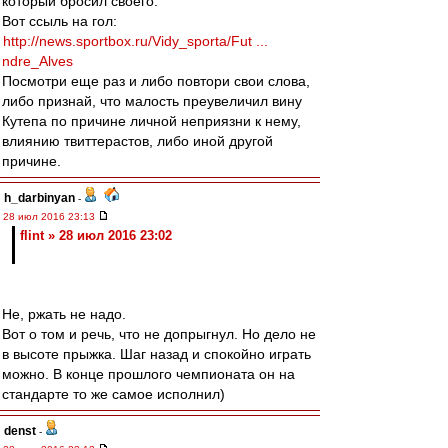
который бросил своего.
Вот ссыль на гол:
http://news.sportbox.ru/Vidy_sporta/Fut ...
ndre_Alves
Посмотри еще раз и либо повтори свои слова,
либо признай, что малость преувеличил вину
Кутепа по причине личной неприязни к нему,
влиянию твиттерастов, либо иной другой
причине.
h_darbinyan
-
28 июл 2016 23:13
flint » 28 июл 2016 23:02
Не, ржать не надо.
Вот о том и речь, что не допрыгнул. Но дело не
в высоте прыжка. Шаг назад и спокойно играть
можно. В конце прошлого чемпионата он на
стандарте то же самое исполнил)
denst
-