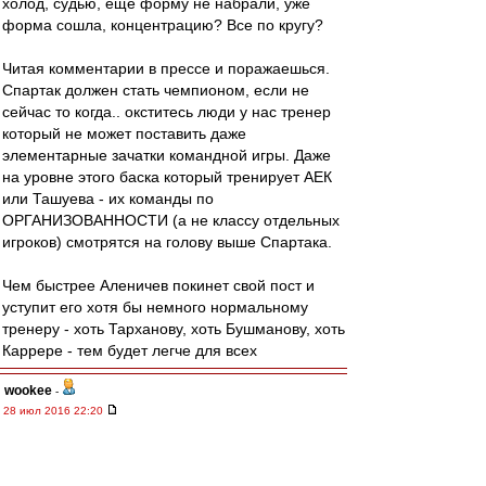
холод, судью, еще форму не набрали, уже
форма сошла, концентрацию? Все по кругу?
Читая комментарии в прессе и поражаешься.
Спартак должен стать чемпионом, если не
сейчас то когда.. окститесь люди у нас тренер
который не может поставить даже
элементарные зачатки командной игры. Даже
на уровне этого баска который тренирует АЕК
или Ташуева - их команды по
ОРГАНИЗОВАННОСТИ (а не классу отдельных
игроков) смотрятся на голову выше Спартака.
Чем быстрее Аленичев покинет свой пост и
уступит его хотя бы немного нормальному
тренеру - хоть Тарханову, хоть Бушманову, хоть
Каррере - тем будет легче для всех
wookee
-
28 июл 2016 22:20
впередсмотрящий » 28 июл 2016 22:07
Кака начнешь сезон, так его и проведешь!
В первом слове - не опечатка!!!! ((((