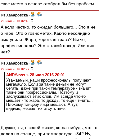
свое место в основе отобрал бы без проблем.
из Хабаровска
-
29 июл 2016 02:48
А если честно, то ожидал большего... Это я не
о игре. Это о говнометах. Как-то несолидно
выступили. Жара, короткая трава? Вы че,
профессионалы? Это ж такой повод. Или яиц
нет?
из Хабаровска
-
29 июл 2016 02:27
ANDY-rws » 28 июл 2016 20:01
Уважаемый, наши профессионалы получают
мегабабло. Если за такие деньги не могут
бегать, даже при такой температуре - значит
такие они профессионалы. Поэтому и
заслуживают этих слов. Им всегда что-то
мешает - то жара, то дождь, то ещё чт-нить...
Плохому танцору яйца мешают. А тут,
видимо, мешает их отсутствие.
Дружок, ты, в своей жизни, когда-нибудь, что-то
делал на солнце, при температуре +34? Ну,