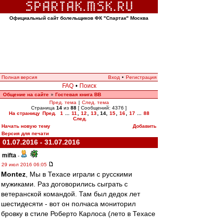
Официальный сайт болельщиков ФК "Спартак" Москва
Полная версия
Вход
•
Регистрация
FAQ
•
Поиск
Общение на сайте
Гостевая книга ВВ
»
Пред. тема
|
След. тема
Страница
14
из
88
[ Сообщений: 4376 ]
На страницу
Пред.
1
...
11
,
12
,
13
,
14
,
15
,
16
,
17
...
88
След.
Начать новую тему
Добавить
Версия для печати
01.07.2016 - 31.07.2016
mifta
-
29 июл 2016 06:05
Montez
, Мы в Техасе играли с русскими
мужиками. Раз договорились сыграть с
ветеранской командой. Там был дедок лет
шестидесяти - вот он полчаса мониторил
бровку в стиле Роберто Карлоса (лето в Техасе