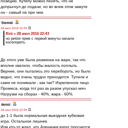
позицию. Кутепу можно пенять, что не
допрыгнул до подачи, но во всем этом замуте
он - самый не при чем.
Stemid
-
28 июл 2016 22:55
flint » 28 июл 2016 22:43
но ребзя прям с первой минуты начали
косепорить.
До этого уже была разминка на жаре, так что
вполне хватило, чтобы малость поплыть.
Вернее, они пытались это перебороть, но было
видно, что очень трудно приходится. Тупили и
сами не понимали - как так? Изумленное лицо
Промеса, когда тот раз за разом упускал мяч.
Нагрузки на сборах - 40%, жара - 60%.
denst
-
28 июл 2016 22:50
до 1-1 была нормальная выездная кубковая
игра. Остальное лишнее.
Или кто-то ждал, что Аленичев вдруг проснется