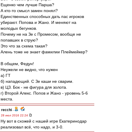
Ещенко чем лучше Парша?
А кто-то смысл замен понял?
Единственных способных дать пас игроков
убирают. Попова и Жано. И меняют на
молодых бегунков.
Почему не на Зе с Промесом, вообще не
попавших в струю?
Это что за схема такая?
Алень тоже не знает фамилии Плеймейкер?
В общем, Федун!
Неужели не видно, что нужен
а) ГТ
б) нападющий. С Зе каши не сварим.
в) ЦЗ. Бок - не фигура для золота.
г) Второй Алекс. Попов и Жано - уровень 5-6
места.
recchi
-
28 июл 2016 22:24
Ну вот в схожей с нашей игре Екатеринодар
реализовал всё, что надо, и 3-0.