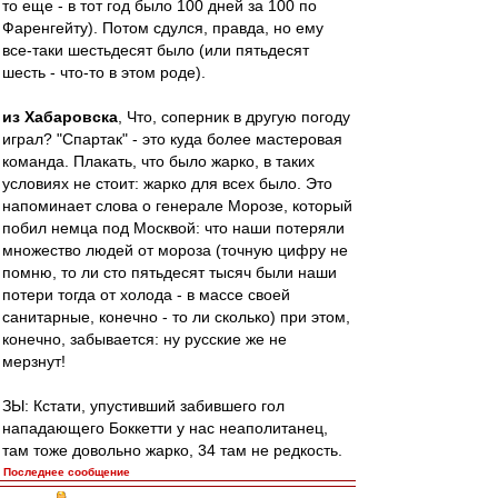
то еще - в тот год было 100 дней за 100 по
Фаренгейту). Потом сдулся, правда, но ему
все-таки шестьдесят было (или пятьдесят
шесть - что-то в этом роде).
из Хабаровска
, Что, соперник в другую погоду
играл? "Спартак" - это куда более мастеровая
команда. Плакать, что было жарко, в таких
условиях не стоит: жарко для всех было. Это
напоминает слова о генерале Морозе, который
побил немца под Москвой: что наши потеряли
множество людей от мороза (точную цифру не
помню, то ли сто пятьдесят тысяч были наши
потери тогда от холода - в массе своей
санитарные, конечно - то ли сколько) при этом,
конечно, забывается: ну русские же не
мерзнут!
ЗЫ: Кстати, упустивший забившего гол
нападающего Боккетти у нас неаполитанец,
там тоже довольно жарко, 34 там не редкость.
Последнее сообщение