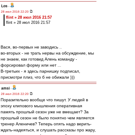
Los
-
28 июл 2016 22:20
flint » 28 июл 2016 21:57
flint » 28 июл 2016 21:57
Вася, во-первых не заводись ..
во-вторых - не трать нервы на обсуждение, мы
не знаем, как готовид Алень команду -
форсировал форму или нет ...
В-третьих - я здесь парнишку подписал,
присмотри плиз, что б не обижали )))
amsi
-
28 июл 2016 22:20
Поразительно вообще что пишут. У людей в
эпоху клипового мышления оперативная
память прошлый сезон уже не вмещает? За
прошлый сезон не было понятно чем является
тренер Аленичев? Теперь опять надо верить-
ждать-надеяться, и слушать рассказы про жару,