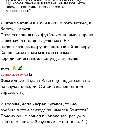
Ну, кроме лежания в гамаке, на пляже. Что-
нибудь поднимал тяжелее рожка
мороженного?
Я играл матчи и в +35 и в -20. И жить можно, и
бегать, и играть.
Профессиональный футболист не имеет права
заикаться о погодных условиях. Не
выдерживаешь нагрузки - заканчивай карьеру.
Карпин сказал: мы сыграли вничью с
серединой испанской сегунды, не выше.
mifta
-
29 июл 2016 04:02
Эскамильо
, Задача Ильи еще подстраховать
на случай обводки. С этой задачей он тоже
справился :)
И вообще, если насрал Кутепов, то чем
вообще в этом эпизоде занимался Боккетти?
Почему он не пошел в нападение, раз уж в
защите он никакой функции не выполнял? :)