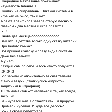
Очередное межсезонье показывает
неумелость Аленя-ГТ.
Ошибки не сиправлены. Никакой системы в
игре как не было, так и нет.
А секта аленфилов завела старую песню о
главном - два месяца и игра появится.
Б...!
Снова два месяца??????????????
Вам что, в детстве только одну сказку читали?
Про белого бычка?
Вот пришел Луческу и сразу видна система.
Даже без Халка!!!!
А у нас?
Каждый сам по себе. Авось что-то получится.
(((((((((((
Гол забили исключительно за счет таланта
Жано и везухи (столкнулись киприоты-
защитники в штрафной).
100% моментов кот наплакал и те, как всегда,
заср...и!
Зе - нулевой нап. Болтается как ...в проруби.
Промес - нулевой. И куда все делось?
Бок - в своем репертуаре.