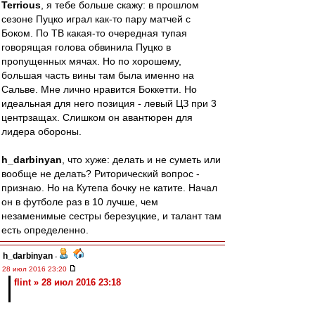
Terrious
, я тебе больше скажу: в прошлом
сезоне Пуцко играл как-то пару матчей с
Боком. По ТВ какая-то очередная тупая
говорящая голова обвинила Пуцко в
пропущенных мячах. Но по хорошему,
большая часть вины там была именно на
Сальве. Мне лично нравится Боккетти. Но
идеальная для него позиция - левый ЦЗ при 3
центрзащах. Слишком он авантюрен для
лидера обороны.
h_darbinyan
, что хуже: делать и не суметь или
вообще не делать? Риторический вопрос -
признаю. Но на Кутепа бочку не катите. Начал
он в футболе раз в 10 лучше, чем
незаменимые сестры березуцкие, и талант там
есть определенно.
h_darbinyan
-
28 июл 2016 23:20
flint » 28 июл 2016 23:18