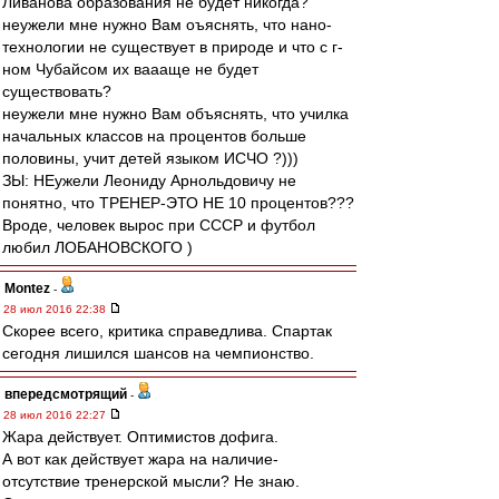
Ливанова образования не будет никогда?
неужели мне нужно Вам оъяснять, что нано-
технологии не существует в природе и что с г-
ном Чубайсом их ваааще не будет
существовать?
неужели мне нужно Вам объяснять, что училка
начальных классов на процентов больше
половины, учит детей языком ИСЧО ?)))
ЗЫ: НЕужели Леониду Арнольдовичу не
понятно, что ТРЕНЕР-ЭТО НЕ 10 процентов???
Вроде, человек вырос при СССР и футбол
любил ЛОБАНОВСКОГО )
Montez
-
28 июл 2016 22:38
Скорее всего, критика справедлива. Спартак
сегодня лишился шансов на чемпионство.
впередсмотрящий
-
28 июл 2016 22:27
Жара действует. Оптимистов дофига.
А вот как действует жара на наличие-
отсутствие тренерской мысли? Не знаю.