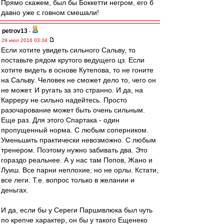
Прямо скажем, был бы Боккетти негром, его б
давно уже с говном смешали!
petrov13
-
29 июл 2016 03:34
Если хотите увидеть сильного Сальву, то
поставьте рядом крутого ведущего цз. Если
хотите видеть в основе Кутепова, то не гоните
на Сальву. Человек не сможет дело то, чего он
не может. И ругать за это странно. И да, на
Карреру не сильно надейтесь. Просто
разочарование может быть очень сильным.
Еще раз. Для этого Спартака - один
пропущенный норма. С любым соперником.
Уменьшить практически невозможно. С любым
тренером. Поэтому нужно забивать два. Это
гораздо реальнее. А у нас там Попов, Жано и
Луиш. Все парни неплохие, но не орлы. Кстати,
все леги. Т.е. вопрос только в желании и
деньгах.
И да, если бы у Сереги Паршивлюка был чуть
по крепче характер, он бы у такого Ещенеко