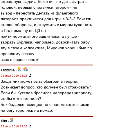
штрафную, задача Бокетти - не дать сыграть
головой. первый справился, второй - нет.
вывод - перестать делать из флангового
латераля практически для игры в 3-5-2 Бокетти
столпа обороны, и отпустить с миром куда нить
в Палермо. ну не ЦЗ он.
найти нормального защитника, а лучше -
забрать Бурлака, например. довоспитать бабу
ягу в своем коллективе, Миронов хорош был по
прошлому сезону.
всех с евросезоном!
Olddima
-
28 июл 2016 23:28
Защитник может быть обыгран в теории.
Возникает вопрос, кто должен был страховать?
Если бы Кутепов бросился наперерез киприоту,
чтобы это изменило?
Бок бодался позиционно с напом колхозников
на бегу торопясь на пожар.
flint
-
28 июл 2016 23:23