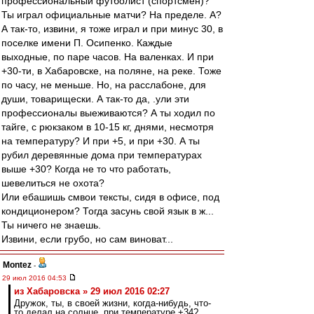
профессиональный футболист (спортсмен)?
Ты играл официальные матчи? На пределе. А?
А так-то, извини, я тоже играл и при минус 30, в
поселке имени П. Осипенко. Каждые
выходные, по паре часов. На валенках. И при
+30-ти, в Хабаровске, на поляне, на реке. Тоже
по часу, не меньше. Но, на расслабоне, для
души, товарищески. А так-то да, .ули эти
профессионалы выеживаются? А ты ходил по
тайге, с рюкзаком в 10-15 кг, днями, несмотря
на температуру? И при +5, и при +30. А ты
рубил деревянные дома при температурах
выше +30? Когда не то что работать,
шевелиться не охота?
Или ебашишь смвои тексты, сидя в офисе, под
кондиционером? Тогда засунь свой язык в ж...
Ты ничего не знаешь.
Извини, если грубо, но сам виноват...
Montez
-
29 июл 2016 04:53
из Хабаровска » 29 июл 2016 02:27
Дружок, ты, в своей жизни, когда-нибудь, что-
то делал на солнце, при температуре +34?