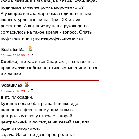
кроме лежания в гамаке, на пляже. Что-нибудь
поднимал тяжелее рожка мороженного?
А у киприотов эта жара была единственным
шансом уравнять силы. При +23 мы их
раскатали. А вот почему наше руководство
согласилось на такое время - вопрос. Опять
пофигизм или тупо непрофессионализм?
Boshetun Mai
-
29 июл 2016 00:40
Серёжа
, что касается Спартака, я согласен с
практически любым негативным мнением, в т.ч.
и с вашим.
Эскамильо
-
28 июл 2016 23:37
flint
, плюсадин.
Кутепов после обыгрыша Ещенко идет
наперерез фланговому, при этом за
центральную зону отвечает второй
центральный и по ситуации левый защ или
один из опорников.
задача Ильи - не дать прострелить в