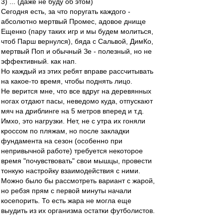
3) ... (даже не буду об этом)
Сегодня есть, за что поругать каждого -
абсолютно мертвый Промес, адовое днище
Ещенко (пару таких игр и мы будем молиться,
чтоб Парш вернулся), бяда с Сальвой, ДимКо,
мертвый Поп и обычный Зе - полезный, но не
эффективный. как нап.
Но каждый из этих ребят вправе рассчитывать
на какое-то время, чтобы поднять лицо.
Не верится мне, что все вдруг на деревянных
ногах отдают пасы, неведомо куда, отпускают
мяч на дриблинге на 5 метров вперед и т.д.
Имхо, это нагрузки. Нет, не с утра их гоняли
кроссом по пляжам, но после закладки
фундамента на сезон (особенно при
непривычной работе) требуется некоторое
время "почувствовать" свои мышцы, провести
тонкую настройку взаимодействия с ними.
Можно было бы рассмотреть вариант с жарой,
но ребзя прям с первой минуты начали
косепорить. То есть жара не могла еще
выудить из их организма остатки футболистов.