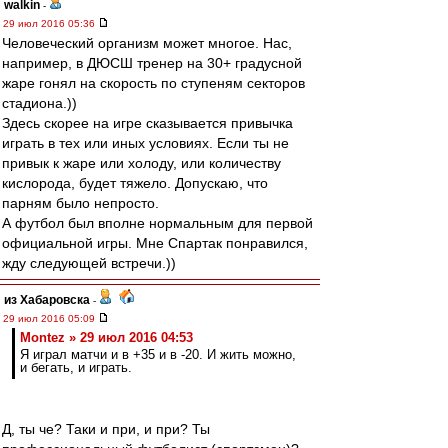
walkin
-
29 июл 2016 05:36
Человеческий организм может многое. Нас,
например, в ДЮСШ тренер на 30+ градусной
жаре гонял на скорость по ступеням секторов
стадиона.))
Здесь скорее на игре сказывается привычка
играть в тех или иных условиях. Если ты не
привык к жаре или холоду, или количеству
кислорода, будет тяжело. Допускаю, что
парням было непросто.
А футбол был вполне нормальным для первой
официальной игры. Мне Спартак понравился,
жду следующей встречи.))
из Хабаровска
-
29 июл 2016 05:09
Montez » 29 июл 2016 04:53
Я играл матчи и в +35 и в -20. И жить можно,
и бегать, и играть.
Д, ты че? Таки и при, и при? Ты