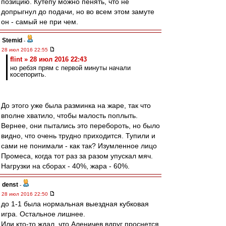
позицию. Кутепу можно пенять, что не
допрыгнул до подачи, но во всем этом замуте
он - самый не при чем.
Stemid
-
28 июл 2016 22:55
flint » 28 июл 2016 22:43
но ребзя прям с первой минуты начали
косепорить.
До этого уже была разминка на жаре, так что
вполне хватило, чтобы малость поплыть.
Вернее, они пытались это перебороть, но было
видно, что очень трудно приходится. Тупили и
сами не понимали - как так? Изумленное лицо
Промеса, когда тот раз за разом упускал мяч.
Нагрузки на сборах - 40%, жара - 60%.
denst
-
28 июл 2016 22:50
до 1-1 была нормальная выездная кубковая
игра. Остальное лишнее.
Или кто-то ждал, что Аленичев вдруг проснется