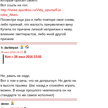
который бросил своего.
Вот ссыль на гол:
http://news.sportbox.ru/Vidy_sporta/Fut ...
ndre_Alves
Посмотри еще раз и либо повтори свои слова,
либо признай, что малость преувеличил вину
Кутепа по причине личной неприязни к нему,
влиянию твиттерастов, либо иной другой
причине.
h_darbinyan
-
28 июл 2016 23:13
flint » 28 июл 2016 23:02
Не, ржать не надо.
Вот о том и речь, что не допрыгнул. Но дело не
в высоте прыжка. Шаг назад и спокойно играть
можно. В конце прошлого чемпионата он на
стандарте то же самое исполнил)
denst
-