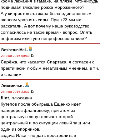
кроме лежания в гамаке, на пляже. Что-нибудь
поднимал тяжелее рожка мороженного?
А у киприотов эта жара была единственным
шансом уравнять силы. При +23 мы их
раскатали. А вот почему наше руководство
согласилось на такое время - вопрос. Опять
пофигизм или тупо непрофессионализм?
Boshetun Mai
-
29 июл 2016 00:40
Серёжа
, что касается Спартака, я согласен с
практически любым негативным мнением, в т.ч.
и с вашим.
Эскамильо
-
28 июл 2016 23:37
flint
, плюсадин.
Кутепов после обыгрыша Ещенко идет
наперерез фланговому, при этом за
центральную зону отвечает второй
центральный и по ситуации левый защ или
один из опорников.
задача Ильи - не дать прострелить в