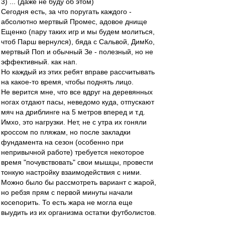
3) ... (даже не буду об этом)
Сегодня есть, за что поругать каждого -
абсолютно мертвый Промес, адовое днище
Ещенко (пару таких игр и мы будем молиться,
чтоб Парш вернулся), бяда с Сальвой, ДимКо,
мертвый Поп и обычный Зе - полезный, но не
эффективный. как нап.
Но каждый из этих ребят вправе рассчитывать
на какое-то время, чтобы поднять лицо.
Не верится мне, что все вдруг на деревянных
ногах отдают пасы, неведомо куда, отпускают
мяч на дриблинге на 5 метров вперед и т.д.
Имхо, это нагрузки. Нет, не с утра их гоняли
кроссом по пляжам, но после закладки
фундамента на сезон (особенно при
непривычной работе) требуется некоторое
время "почувствовать" свои мышцы, провести
тонкую настройку взаимодействия с ними.
Можно было бы рассмотреть вариант с жарой,
но ребзя прям с первой минуты начали
косепорить. То есть жара не могла еще
выудить из их организма остатки футболистов.