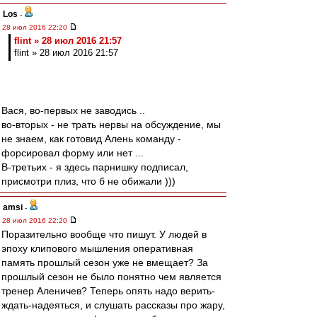
Los
-
28 июл 2016 22:20
flint » 28 июл 2016 21:57
flint » 28 июл 2016 21:57
Вася, во-первых не заводись ..
во-вторых - не трать нервы на обсуждение, мы
не знаем, как готовид Алень команду -
форсировал форму или нет ...
В-третьих - я здесь парнишку подписал,
присмотри плиз, что б не обижали )))
amsi
-
28 июл 2016 22:20
Поразительно вообще что пишут. У людей в
эпоху клипового мышления оперативная
память прошлый сезон уже не вмещает? За
прошлый сезон не было понятно чем является
тренер Аленичев? Теперь опять надо верить-
ждать-надеяться, и слушать рассказы про жару,