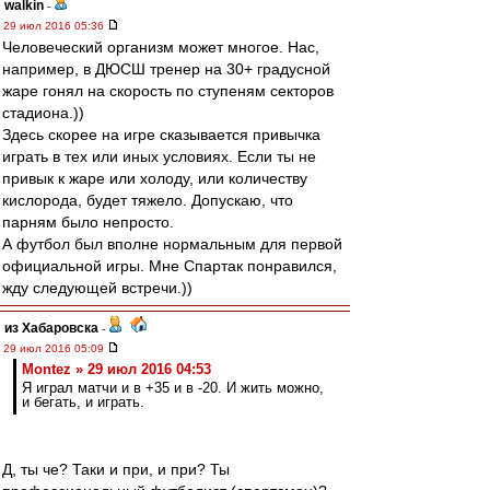
walkin
-
29 июл 2016 05:36
Человеческий организм может многое. Нас,
например, в ДЮСШ тренер на 30+ градусной
жаре гонял на скорость по ступеням секторов
стадиона.))
Здесь скорее на игре сказывается привычка
играть в тех или иных условиях. Если ты не
привык к жаре или холоду, или количеству
кислорода, будет тяжело. Допускаю, что
парням было непросто.
А футбол был вполне нормальным для первой
официальной игры. Мне Спартак понравился,
жду следующей встречи.))
из Хабаровска
-
29 июл 2016 05:09
Montez » 29 июл 2016 04:53
Я играл матчи и в +35 и в -20. И жить можно,
и бегать, и играть.
Д, ты че? Таки и при, и при? Ты