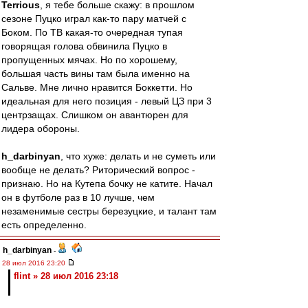
Terrious
, я тебе больше скажу: в прошлом
сезоне Пуцко играл как-то пару матчей с
Боком. По ТВ какая-то очередная тупая
говорящая голова обвинила Пуцко в
пропущенных мячах. Но по хорошему,
большая часть вины там была именно на
Сальве. Мне лично нравится Боккетти. Но
идеальная для него позиция - левый ЦЗ при 3
центрзащах. Слишком он авантюрен для
лидера обороны.
h_darbinyan
, что хуже: делать и не суметь или
вообще не делать? Риторический вопрос -
признаю. Но на Кутепа бочку не катите. Начал
он в футболе раз в 10 лучше, чем
незаменимые сестры березуцкие, и талант там
есть определенно.
h_darbinyan
-
28 июл 2016 23:20
flint » 28 июл 2016 23:18