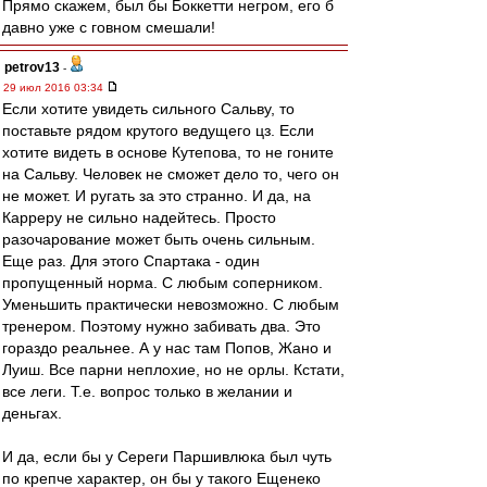
Прямо скажем, был бы Боккетти негром, его б
давно уже с говном смешали!
petrov13
-
29 июл 2016 03:34
Если хотите увидеть сильного Сальву, то
поставьте рядом крутого ведущего цз. Если
хотите видеть в основе Кутепова, то не гоните
на Сальву. Человек не сможет дело то, чего он
не может. И ругать за это странно. И да, на
Карреру не сильно надейтесь. Просто
разочарование может быть очень сильным.
Еще раз. Для этого Спартака - один
пропущенный норма. С любым соперником.
Уменьшить практически невозможно. С любым
тренером. Поэтому нужно забивать два. Это
гораздо реальнее. А у нас там Попов, Жано и
Луиш. Все парни неплохие, но не орлы. Кстати,
все леги. Т.е. вопрос только в желании и
деньгах.
И да, если бы у Сереги Паршивлюка был чуть
по крепче характер, он бы у такого Ещенеко