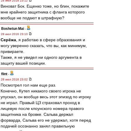
28 июл 2016 23:12
Виноват Бок. Ещенко тоже, но блин, покажите
мне крайнего защитника с фланга которого
вообще не подают в штрафную?
Boshetun Mai
-
28 июл 2016 23:10
Серёжа
, я работаю в сфере образования и
могу уверенно сказать, что вы, как минимум,
привираете.
Также, я не увидел ни одного аргумента в
защиту вашей позиции.
flint
-
28 июл 2016 23:02
Посмотрел гол нам еще раз.
Конечно, Кутеп никакого своего игрока не
упускал, он вообще весь этот эпизод по игроку
не играл. Правый ЦЗ страховал проход в
лицевую после клоунского номера правого
защитника на бровке. Сальва держал
форварда, Сальва его не удержал, хотя перед
подачей осознанно занял правильную