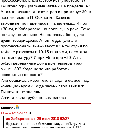
профессиональный футболист (спортсмен)?
Ты играл официальные матчи? На пределе. А?
А так-то, извини, я тоже играл и при минус 30, в
поселке имени П. Осипенко. Каждые
выходные, по паре часов. На валенках. И при
+30-ти, в Хабаровске, на поляне, на реке. Тоже
по часу, не меньше. Но, на расслабоне, для
души, товарищески. А так-то да, .ули эти
профессионалы выеживаются? А ты ходил по
тайге, с рюкзаком в 10-15 кг, днями, несмотря
на температуру? И при +5, и при +30. А ты
рубил деревянные дома при температурах
выше +30? Когда не то что работать,
шевелиться не охота?
Или ебашишь смвои тексты, сидя в офисе, под
кондиционером? Тогда засунь свой язык в ж...
Ты ничего не знаешь.
Извини, если грубо, но сам виноват...
Montez
-
29 июл 2016 04:53
из Хабаровска » 29 июл 2016 02:27
Дружок, ты, в своей жизни, когда-нибудь, что-
то делал на солнце, при температуре +34?