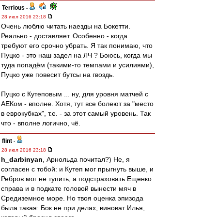
Terrious
-
28 июл 2016 23:18
Очень люблю читать наезды на Бокетти.
Реально - доставляет. Особенно - когда
требуют его срочно убрать. Я так понимаю, что
Пуцко - это наш задел на ЛЧ ? Боюсь, когда мы
туда попадём (такими-то темпами и усилиями),
Пуцко уже повесит бутсы на гвоздь.
Пуцко с Кутеповым ... ну, для уровня матчей с
АЕКом - вполне. Хотя, тут все болеют за "место
в еврокубках", т.е. - за этот самый уровень. Так
что - вполне логично, чё.
flint
-
28 июл 2016 23:18
h_darbinyan
, Арнольда почитал?) Не, я
согласен с тобой: и Кутеп мог прыгнуть выше, и
Ребров мог не тупить, а подстраховать Ещенко
справа и в подкате головой вынести мяч в
Средиземное море. Но твоя оценка эпизода
была такая: Бок не при делах, виноват Илья,