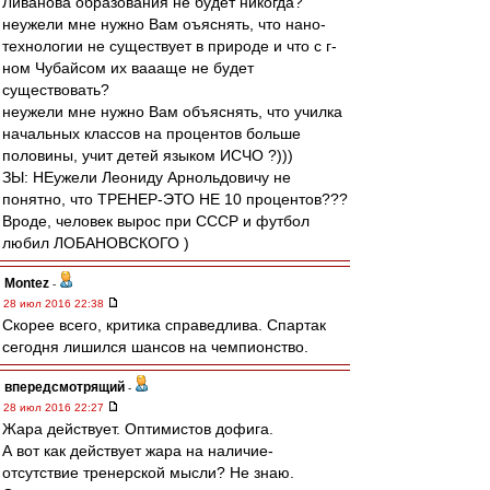
Ливанова образования не будет никогда?
неужели мне нужно Вам оъяснять, что нано-
технологии не существует в природе и что с г-
ном Чубайсом их ваааще не будет
существовать?
неужели мне нужно Вам объяснять, что училка
начальных классов на процентов больше
половины, учит детей языком ИСЧО ?)))
ЗЫ: НЕужели Леониду Арнольдовичу не
понятно, что ТРЕНЕР-ЭТО НЕ 10 процентов???
Вроде, человек вырос при СССР и футбол
любил ЛОБАНОВСКОГО )
Montez
-
28 июл 2016 22:38
Скорее всего, критика справедлива. Спартак
сегодня лишился шансов на чемпионство.
впередсмотрящий
-
28 июл 2016 22:27
Жара действует. Оптимистов дофига.
А вот как действует жара на наличие-
отсутствие тренерской мысли? Не знаю.