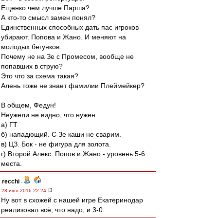
Ещенко чем лучше Парша?
А кто-то смысл замен понял?
Единственных способных дать пас игроков
убирают. Попова и Жано. И меняют на
молодых бегунков.
Почему не на Зе с Промесом, вообще не
попавших в струю?
Это что за схема такая?
Алень тоже не знает фамилии Плеймейкер?
В общем, Федун!
Неужели не видно, что нужен
а) ГТ
б) нападющий. С Зе каши не сварим.
в) ЦЗ. Бок - не фигура для золота.
г) Второй Алекс. Попов и Жано - уровень 5-6
места.
recchi
-
28 июл 2016 22:24
Ну вот в схожей с нашей игре Екатеринодар
реализовал всё, что надо, и 3-0.