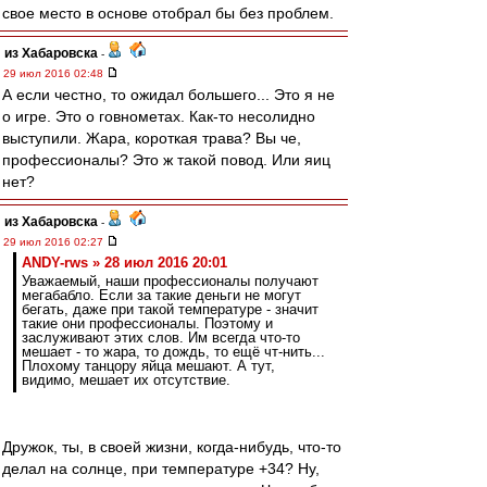
свое место в основе отобрал бы без проблем.
из Хабаровска
-
29 июл 2016 02:48
А если честно, то ожидал большего... Это я не
о игре. Это о говнометах. Как-то несолидно
выступили. Жара, короткая трава? Вы че,
профессионалы? Это ж такой повод. Или яиц
нет?
из Хабаровска
-
29 июл 2016 02:27
ANDY-rws » 28 июл 2016 20:01
Уважаемый, наши профессионалы получают
мегабабло. Если за такие деньги не могут
бегать, даже при такой температуре - значит
такие они профессионалы. Поэтому и
заслуживают этих слов. Им всегда что-то
мешает - то жара, то дождь, то ещё чт-нить...
Плохому танцору яйца мешают. А тут,
видимо, мешает их отсутствие.
Дружок, ты, в своей жизни, когда-нибудь, что-то
делал на солнце, при температуре +34? Ну,