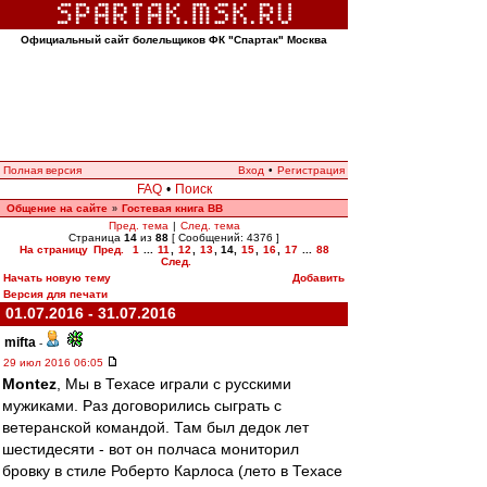
Официальный сайт болельщиков ФК "Спартак" Москва
Полная версия
Вход
•
Регистрация
FAQ
•
Поиск
Общение на сайте
Гостевая книга ВВ
»
Пред. тема
|
След. тема
Страница
14
из
88
[ Сообщений: 4376 ]
На страницу
Пред.
1
...
11
,
12
,
13
,
14
,
15
,
16
,
17
...
88
След.
Начать новую тему
Добавить
Версия для печати
01.07.2016 - 31.07.2016
mifta
-
29 июл 2016 06:05
Montez
, Мы в Техасе играли с русскими
мужиками. Раз договорились сыграть с
ветеранской командой. Там был дедок лет
шестидесяти - вот он полчаса мониторил
бровку в стиле Роберто Карлоса (лето в Техасе