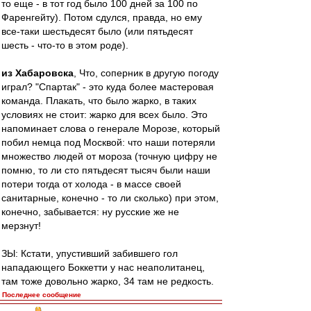
то еще - в тот год было 100 дней за 100 по
Фаренгейту). Потом сдулся, правда, но ему
все-таки шестьдесят было (или пятьдесят
шесть - что-то в этом роде).
из Хабаровска
, Что, соперник в другую погоду
играл? "Спартак" - это куда более мастеровая
команда. Плакать, что было жарко, в таких
условиях не стоит: жарко для всех было. Это
напоминает слова о генерале Морозе, который
побил немца под Москвой: что наши потеряли
множество людей от мороза (точную цифру не
помню, то ли сто пятьдесят тысяч были наши
потери тогда от холода - в массе своей
санитарные, конечно - то ли сколько) при этом,
конечно, забывается: ну русские же не
мерзнут!
ЗЫ: Кстати, упустивший забившего гол
нападающего Боккетти у нас неаполитанец,
там тоже довольно жарко, 34 там не редкость.
Последнее сообщение