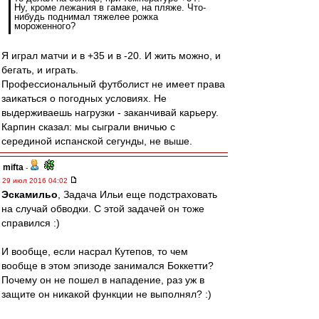
Ну, кроме лежания в гамаке, на пляже. Что-
нибудь поднимал тяжелее рожка
мороженного?
Я играл матчи и в +35 и в -20. И жить можно, и
бегать, и играть.
Профессиональный футболист не имеет права
заикаться о погодных условиях. Не
выдерживаешь нагрузки - заканчивай карьеру.
Карпин сказал: мы сыграли вничью с
серединой испанской сегунды, не выше.
mifta
-
29 июл 2016 04:02
Эскамильо
, Задача Ильи еще подстраховать
на случай обводки. С этой задачей он тоже
справился :)
И вообще, если насрал Кутепов, то чем
вообще в этом эпизоде занимался Боккетти?
Почему он не пошел в нападение, раз уж в
защите он никакой функции не выполнял? :)