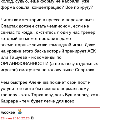
холод, судью, еще форму не набрали, уже
форма сошла, концентрацию? Все по кругу?
Читая комментарии в прессе и поражаешься.
Спартак должен стать чемпионом, если не
сейчас то когда.. окститесь люди у нас тренер
который не может поставить даже
элементарные зачатки командной игры. Даже
на уровне этого баска который тренирует АЕК
или Ташуева - их команды по
ОРГАНИЗОВАННОСТИ (а не классу отдельных
игроков) смотрятся на голову выше Спартака.
Чем быстрее Аленичев покинет свой пост и
уступит его хотя бы немного нормальному
тренеру - хоть Тарханову, хоть Бушманову, хоть
Каррере - тем будет легче для всех
wookee
-
28 июл 2016 22:20
впередсмотрящий » 28 июл 2016 22:07
Кака начнешь сезон, так его и проведешь!
В первом слове - не опечатка!!!! ((((