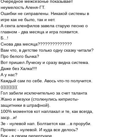
Очередное межсезонье показывает
неумелость Аленя-ГТ.
Ошибки не сиправлены. Никакой системы в
игре как не было, так и нет.
А секта аленфилов завела старую песню о
главном - два месяца и игра появится.
Б...!
Снова два месяца??????????????
Вам что, в детстве только одну сказку читали?
Про белого бычка?
Вот пришел Луческу и сразу видна система.
Даже без Халка!!!!
А у нас?
Каждый сам по себе. Авось что-то получится.
(((((((((((
Гол забили исключительно за счет таланта
Жано и везухи (столкнулись киприоты-
защитники в штрафной).
100% моментов кот наплакал и те, как всегда,
заср...и!
Зе - нулевой нап. Болтается как ...в проруби.
Промес - нулевой. И куда все делось?
Бок - в своем репертуаре.