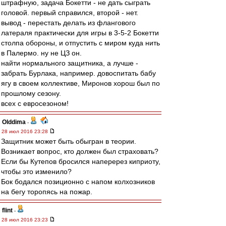
штрафную, задача Бокетти - не дать сыграть
головой. первый справился, второй - нет.
вывод - перестать делать из флангового
латераля практически для игры в 3-5-2 Бокетти
столпа обороны, и отпустить с миром куда нить
в Палермо. ну не ЦЗ он.
найти нормального защитника, а лучше -
забрать Бурлака, например. довоспитать бабу
ягу в своем коллективе, Миронов хорош был по
прошлому сезону.
всех с евросезоном!
Olddima
-
28 июл 2016 23:28
Защитник может быть обыгран в теории.
Возникает вопрос, кто должен был страховать?
Если бы Кутепов бросился наперерез киприоту,
чтобы это изменило?
Бок бодался позиционно с напом колхозников
на бегу торопясь на пожар.
flint
-
28 июл 2016 23:23