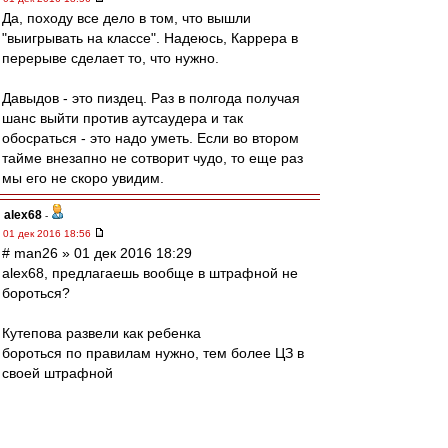
Да, походу все дело в том, что вышли
"выигрывать на классе". Надеюсь, Каррера в
перерыве сделает то, что нужно.
Давыдов - это пиздец. Раз в полгода получая
шанс выйти против аутсаудера и так
обосраться - это надо уметь. Если во втором
тайме внезапно не сотворит чудо, то еще раз
мы его не скоро увидим.
alex68
-
01 дек 2016 18:56
# man26 » 01 дек 2016 18:29
alex68, предлагаешь вообще в штрафной не
бороться?
Кутепова развели как ребенка
бороться по правилам нужно, тем более ЦЗ в
своей штрафной
zZmeIOka
-
01 дек 2016 18:56