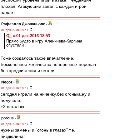
беспокоит уровень игры в атаке. Тенденция
плохая. Атакующий запал с каждой игрой
падает.
Рафаэлло Джованьоли
-
01 дек 2016 18:57
Q_ » 01 дек 2016 18:53
Прямо будто в игру Аленичева-Карпина
опустили
Тоже создалось такое впечатление.
Бесконечное количество поперечных передач
без продвижения и потеря....
Negoz
-
01 дек 2016 18:57
сегодня играли на ничейку,без огонька,ну и
получили.
+3 осталось.
porcus
-
01 дек 2016 18:57
нужны замены и "огонь в глазах" т.е.
пиздюлина!