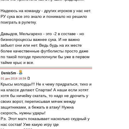
Надеюсь на команду - других игроков у нас нет.
РУ сука все это знало и понимало но решило
поиграть в рулетку.
Давыдов, Мельгарехо - это -2 в составе - но
бизнеспроцессы важнее сука. И не важно
забьют они или нет. Ведь будь на их месте
более качественные футболисты просто даже
по такой погоде прихлопнули бы уже в первом
тайме крыс и все.
DenisSm
-
01 дек 2016 18:59
Крысы молодцы!!! Не к чему придраться, тихо и
на классе делают Спартак! А наши если хотят
хотя бы ничейку скатать, то надо не дрочить у
своих ворот, переписывая мячик между
защитниками, а бежать в атаку! Нужна
скорость, нужны удары!
P.s. Этот матч показывает насколько скудный у
нас состав! Уже какую игру где