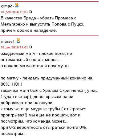
gimp2
-
01 дек 2016 19:01
В качестве Бреда - убрать Промеса с
Мельгарехо и выпустить Попова с Пуцко,
причем обоих в нападение.
marsel
-
01 дек 2016 19:01
ожидаемый матч - плохое поле, не
оптимальный состав, мороз...
в начале матча стояли почему-то.
по матчу - пендаль придуманный конечно на
80%, НО!!!
такой же матч был с Уралом Скрипченко ( у нас
1 удар в створ), денег крысам наши
доброжелатели накинули.
к тому же еще медные трубы ( отыграться
проигрывая!) мы еще не прошли, вот и
посмотрим, что команда может...
при 0-2 вероятность отыграться почти 0%,
посмотрим...