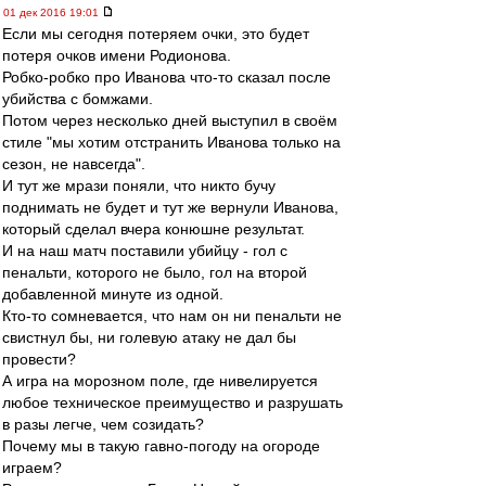
01 дек 2016 19:01
Если мы сегодня потеряем очки, это будет
потеря очков имени Родионова.
Робко-робко про Иванова что-то сказал после
убийства с бомжами.
Потом через несколько дней выступил в своём
стиле "мы хотим отстранить Иванова только на
сезон, не навсегда".
И тут же мрази поняли, что никто бучу
поднимать не будет и тут же вернули Иванова,
который сделал вчера конюшне результат.
И на наш матч поставили убийцу - гол с
пенальти, которого не было, гол на второй
добавленной минуте из одной.
Кто-то сомневается, что нам он ни пенальти не
свистнул бы, ни голевую атаку не дал бы
провести?
А игра на морозном поле, где нивелируется
любое техническое преимущество и разрушать
в разы легче, чем созидать?
Почему мы в такую гавно-погоду на огороде
играем?