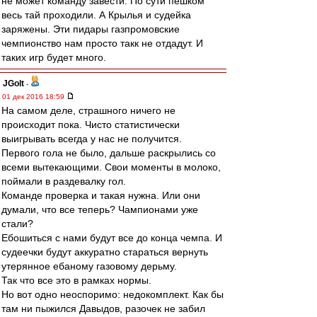
не может команду завести. По сути пешком
весь тай проходили. А Крылья и судейка
заряжены. Эти пидары газпромовские
чемпионство нам просто такк не отдадут. И
таких игр будет много.
JGolt
-
01 дек 2016 18:59
На самом деле, страшного ничего не
происходит пока. Чисто статистически
выигрывать всегда у нас не получится.
Первого гола не было, дальше раскрылись со
всеми вытекающими. Свои моменты в молоко,
поймали в раздевалку гол.
Команде проверка и такая нужна. Или они
думали, что все теперь? Чампионами уже
стали?
Ебошиться с нами будут все до конца чемпа. И
судеечки будут аккуратно стараться вернуть
утерянное ебаному газовому дерьму.
Так что все это в рамках нормы.
Но вот одно неоспоримо: недокомплект. Как бы
там ни пыжился Давыдов, разочек не забил