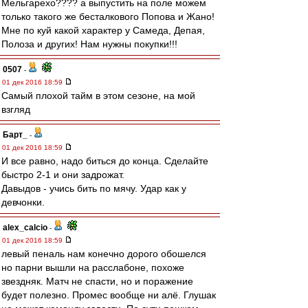
Мельгарехо???? а выпустить на поле можем
только такого же бесталкового Попова и Жано!
Мне по куй какой характер у Самеда, Депая,
Полоза и других! Нам нужны покупки!!!
0507
-
01 дек 2016 18:59
Самый плохой тайм в этом сезоне, на мой
взгляд
Барт_
-
01 дек 2016 18:59
И все равно, надо биться до конца. Сделайте
быстро 2-1 и они задрожат.
Давыдов - учись бить по мячу. Удар как у
девчонки.
alex_calcio
-
01 дек 2016 18:59
левый пеналь нам конечно дорого обошелся
но парни вышли на расслабоне, похоже
звездняк. Матч не спасти, но и поражение
будет полезно. Промес вообще ни алё. Глушак