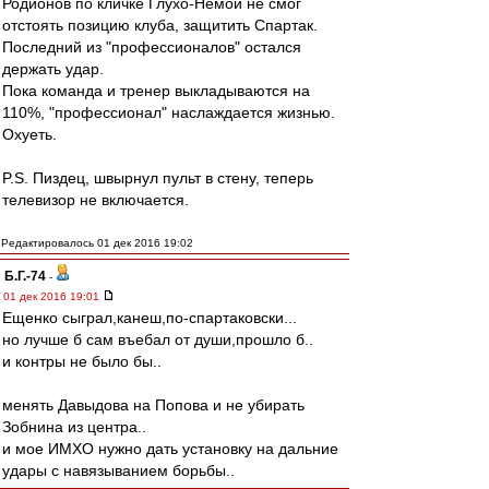
Родионов по кличке Глухо-Немой не смог
отстоять позицию клуба, защитить Спартак.
Последний из "профессионалов" остался
держать удар.
Пока команда и тренер выкладываются на
110%, "профессионал" наслаждается жизнью.
Охуеть.
P.S. Пиздец, швырнул пульт в стену, теперь
телевизор не включается.
Редактировалось 01 дек 2016 19:02
Б.Г.-74
-
01 дек 2016 19:01
Ещенко сыграл,канеш,по-спартаковски...
но лучше б сам въeбaл от души,прошло б..
и контры не было бы..
менять Давыдова на Попова и не убирать
Зобнина из центра..
и мое ИМХО нужно дать установку на дальние
удары с навязыванием борьбы..