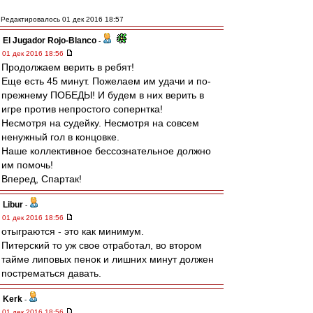
Редактировалось 01 дек 2016 18:57
El Jugador Rojo-Blanco
-
01 дек 2016 18:56
Продолжаем верить в ребят!
Еще есть 45 минут. Пожелаем им удачи и по-
прежнему ПОБЕДЫ! И будем в них верить в
игре против непростого сопернтка!
Несмотря на судейку. Несмотря на совсем
ненужный гол в концовке.
Наше коллективное бессознательное должно
им помочь!
Вперед, Спартак!
Libur
-
01 дек 2016 18:56
отыграются - это как минимум.
Питерский то уж свое отработал, во втором
тайме липовых пенок и лишних минут должен
пострематься давать.
Kerk
-
01 дек 2016 18:56