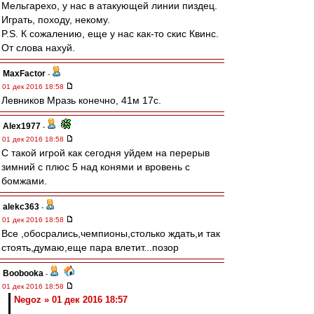
Мельгарехо, у нас в атакующей линии пиздец.
Играть, походу, некому.
P.S. К сожалению, еще у нас как-то скис Квинс.
От слова нахуй.
MaxFactor
-
01 дек 2016 18:58
Левников Мразь конечно, 41м 17с.
Alex1977
-
01 дек 2016 18:58
С такой игрой как сегодня уйдем на перерыв
зимний с плюс 5 над конями и вровень с
бомжами.
alekc363
-
01 дек 2016 18:58
Все ,обосрались,чемпионы,столько ждать,и так
стоять,думаю,еще пара влетит...позор
Boobooka
-
01 дек 2016 18:58
Negoz » 01 дек 2016 18:57