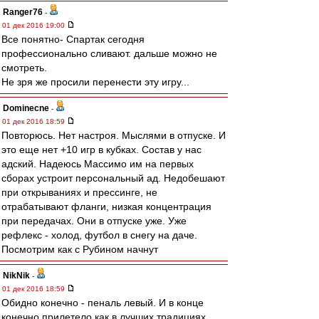
Ranger76
-
01 дек 2016 19:00
Все понятно- Спартак сегодня
профессионально сливают. дальше можно не
смотреть.
Не зря же просили перенести эту игру...
Dominecne
-
01 дек 2016 18:59
Повторюсь. Нет настроя. Мыслями в отпуске. И
это еще нет +10 игр в кубках. Состав у нас
адский. Надеюсь Массимо им на первых
сборах устроит персональный ад. Недобешают
при открываниях и прессинге, не
отрабатывают фланги, низкая концентрация
при передачах. Они в отпуске уже. Уже
рефлекс - холод, футбол в снегу на даче.
Посмотрим как с Рубином начнут
NikNik
-
01 дек 2016 18:59
Обидно конечно - пеналь левый. И в конце
конечно прилетело как в лучших традициях.