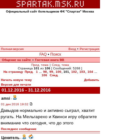
Официальный сайт болельщиков ФК "Спартак" Москва
Полная версия
Вход
•
Регистрация
FAQ
•
Поиск
Общение на сайте
Гостевая книга ВВ
»
Пред. тема
|
След. тема
Страница
101
из
106
[ Сообщений: 5268 ]
На страницу
Пред.
1
...
98
,
99
,
100
,
101
,
102
,
103
,
104
...
106
След.
Начать новую тему
Добавить
Версия для печати
01.12.2016 - 31.12.2016
amsi
-
01 дек 2016 19:02
Давыдов нормально и активно сыграл, хватит
ругать. На Мельгарехо и Квинси игру обратите
внимание что сегодня, что до этого
Последнее сообщение
Ценитель
-