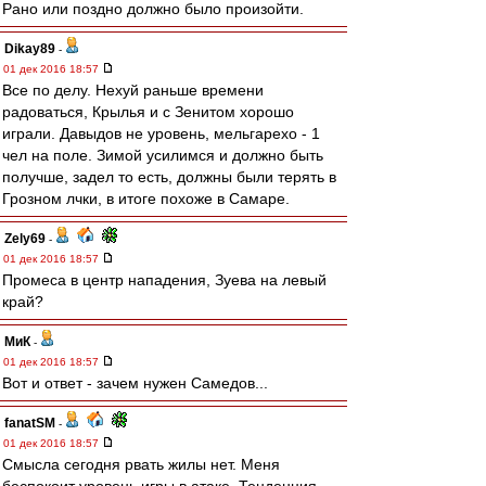
Рано или поздно должно было произойти.
Dikay89
-
01 дек 2016 18:57
Все по делу. Нехуй раньше времени
радоваться, Крылья и с Зенитом хорошо
играли. Давыдов не уровень, мельгарехо - 1
чел на поле. Зимой усилимся и должно быть
получше, задел то есть, должны были терять в
Грозном лчки, в итоге похоже в Самаре.
Zely69
-
01 дек 2016 18:57
Промеса в центр нападения, Зуева на левый
край?
МиК
-
01 дек 2016 18:57
Вот и ответ - зачем нужен Самедов...
fanatSM
-
01 дек 2016 18:57
Смысла сегодня рвать жилы нет. Меня