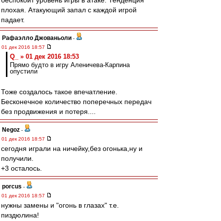
беспокоит уровень игры в атаке. Тенденция
плохая. Атакующий запал с каждой игрой
падает.
Рафаэлло Джованьоли
-
01 дек 2016 18:57
Q_ » 01 дек 2016 18:53
Прямо будто в игру Аленичева-Карпина
опустили
Тоже создалось такое впечатление.
Бесконечное количество поперечных передач
без продвижения и потеря....
Negoz
-
01 дек 2016 18:57
сегодня играли на ничейку,без огонька,ну и
получили.
+3 осталось.
porcus
-
01 дек 2016 18:57
нужны замены и "огонь в глазах" т.е.
пиздюлина!