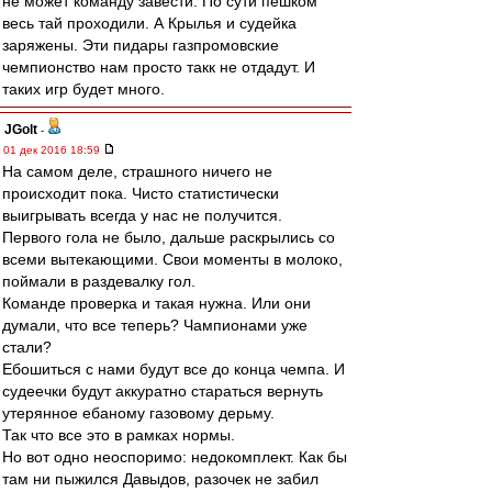
не может команду завести. По сути пешком
весь тай проходили. А Крылья и судейка
заряжены. Эти пидары газпромовские
чемпионство нам просто такк не отдадут. И
таких игр будет много.
JGolt
-
01 дек 2016 18:59
На самом деле, страшного ничего не
происходит пока. Чисто статистически
выигрывать всегда у нас не получится.
Первого гола не было, дальше раскрылись со
всеми вытекающими. Свои моменты в молоко,
поймали в раздевалку гол.
Команде проверка и такая нужна. Или они
думали, что все теперь? Чампионами уже
стали?
Ебошиться с нами будут все до конца чемпа. И
судеечки будут аккуратно стараться вернуть
утерянное ебаному газовому дерьму.
Так что все это в рамках нормы.
Но вот одно неоспоримо: недокомплект. Как бы
там ни пыжился Давыдов, разочек не забил