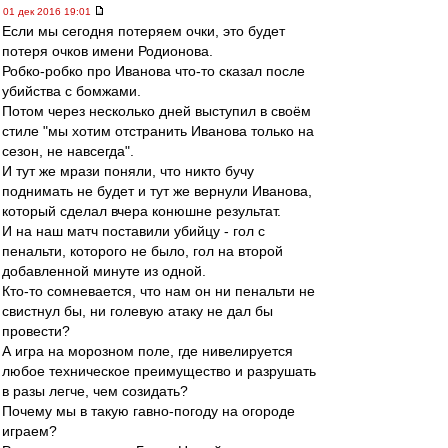
01 дек 2016 19:01
Если мы сегодня потеряем очки, это будет
потеря очков имени Родионова.
Робко-робко про Иванова что-то сказал после
убийства с бомжами.
Потом через несколько дней выступил в своём
стиле "мы хотим отстранить Иванова только на
сезон, не навсегда".
И тут же мрази поняли, что никто бучу
поднимать не будет и тут же вернули Иванова,
который сделал вчера конюшне результат.
И на наш матч поставили убийцу - гол с
пенальти, которого не было, гол на второй
добавленной минуте из одной.
Кто-то сомневается, что нам он ни пенальти не
свистнул бы, ни голевую атаку не дал бы
провести?
А игра на морозном поле, где нивелируется
любое техническое преимущество и разрушать
в разы легче, чем созидать?
Почему мы в такую гавно-погоду на огороде
играем?