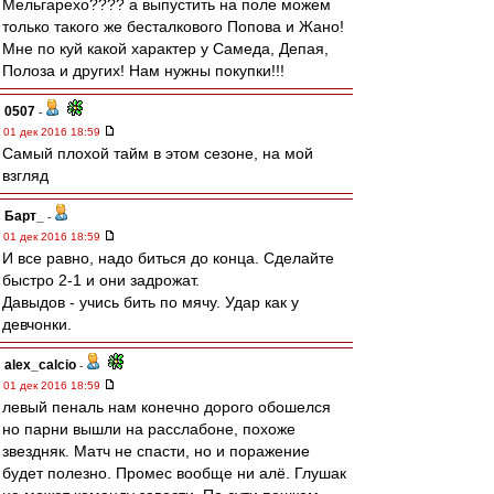
Мельгарехо???? а выпустить на поле можем
только такого же бесталкового Попова и Жано!
Мне по куй какой характер у Самеда, Депая,
Полоза и других! Нам нужны покупки!!!
0507
-
01 дек 2016 18:59
Самый плохой тайм в этом сезоне, на мой
взгляд
Барт_
-
01 дек 2016 18:59
И все равно, надо биться до конца. Сделайте
быстро 2-1 и они задрожат.
Давыдов - учись бить по мячу. Удар как у
девчонки.
alex_calcio
-
01 дек 2016 18:59
левый пеналь нам конечно дорого обошелся
но парни вышли на расслабоне, похоже
звездняк. Матч не спасти, но и поражение
будет полезно. Промес вообще ни алё. Глушак