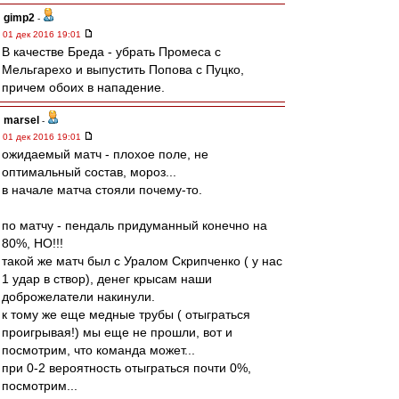
gimp2
-
01 дек 2016 19:01
В качестве Бреда - убрать Промеса с
Мельгарехо и выпустить Попова с Пуцко,
причем обоих в нападение.
marsel
-
01 дек 2016 19:01
ожидаемый матч - плохое поле, не
оптимальный состав, мороз...
в начале матча стояли почему-то.
по матчу - пендаль придуманный конечно на
80%, НО!!!
такой же матч был с Уралом Скрипченко ( у нас
1 удар в створ), денег крысам наши
доброжелатели накинули.
к тому же еще медные трубы ( отыграться
проигрывая!) мы еще не прошли, вот и
посмотрим, что команда может...
при 0-2 вероятность отыграться почти 0%,
посмотрим...