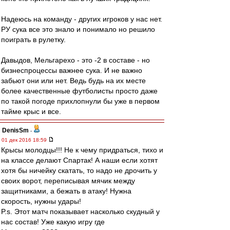
Надеюсь на команду - других игроков у нас нет.
РУ сука все это знало и понимало но решило
поиграть в рулетку.
Давыдов, Мельгарехо - это -2 в составе - но
бизнеспроцессы важнее сука. И не важно
забьют они или нет. Ведь будь на их месте
более качественные футболисты просто даже
по такой погоде прихлопнули бы уже в первом
тайме крыс и все.
DenisSm
-
01 дек 2016 18:59
Крысы молодцы!!! Не к чему придраться, тихо и
на классе делают Спартак! А наши если хотят
хотя бы ничейку скатать, то надо не дрочить у
своих ворот, переписывая мячик между
защитниками, а бежать в атаку! Нужна
скорость, нужны удары!
P.s. Этот матч показывает насколько скудный у
нас состав! Уже какую игру где