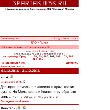
Официальный сайт болельщиков ФК "Спартак" Москва
Полная версия
Вход
•
Регистрация
FAQ
•
Поиск
Общение на сайте
Гостевая книга ВВ
»
Пред. тема
|
След. тема
Страница
101
из
106
[ Сообщений: 5268 ]
На страницу
Пред.
1
...
98
,
99
,
100
,
101
,
102
,
103
,
104
...
106
След.
Начать новую тему
Добавить
Версия для печати
01.12.2016 - 31.12.2016
amsi
-
01 дек 2016 19:02
Давыдов нормально и активно сыграл, хватит
ругать. На Мельгарехо и Квинси игру обратите
внимание что сегодня, что до этого
Последнее сообщение
Ценитель
-