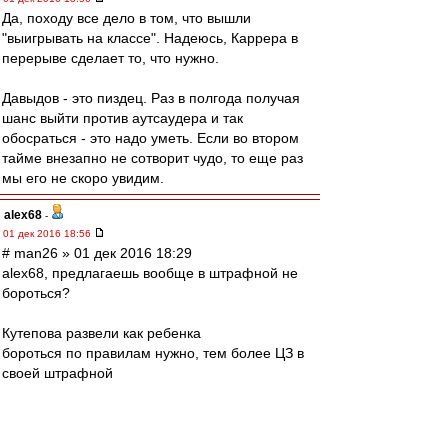
Да, походу все дело в том, что вышли
"выигрывать на классе". Надеюсь, Каррера в
перерыве сделает то, что нужно.
Давыдов - это пиздец. Раз в полгода получая
шанс выйти против аутсаудера и так
обосраться - это надо уметь. Если во втором
тайме внезапно не сотворит чудо, то еще раз
мы его не скоро увидим.
alex68
-
01 дек 2016 18:56
# man26 » 01 дек 2016 18:29
alex68, предлагаешь вообще в штрафной не
бороться?
Кутепова развели как ребенка
бороться по правилам нужно, тем более ЦЗ в
своей штрафной
zZmeIOka
-
01 дек 2016 18:56