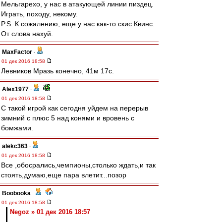
Мельгарехо, у нас в атакующей линии пиздец.
Играть, походу, некому.
P.S. К сожалению, еще у нас как-то скис Квинс.
От слова нахуй.
MaxFactor
-
01 дек 2016 18:58
Левников Мразь конечно, 41м 17с.
Alex1977
-
01 дек 2016 18:58
С такой игрой как сегодня уйдем на перерыв
зимний с плюс 5 над конями и вровень с
бомжами.
alekc363
-
01 дек 2016 18:58
Все ,обосрались,чемпионы,столько ждать,и так
стоять,думаю,еще пара влетит...позор
Boobooka
-
01 дек 2016 18:58
Negoz » 01 дек 2016 18:57