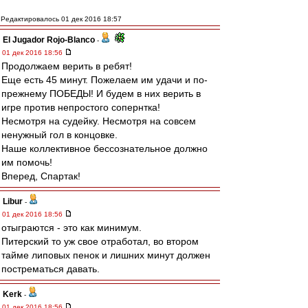
Редактировалось 01 дек 2016 18:57
El Jugador Rojo-Blanco
-
01 дек 2016 18:56
Продолжаем верить в ребят!
Еще есть 45 минут. Пожелаем им удачи и по-
прежнему ПОБЕДЫ! И будем в них верить в
игре против непростого сопернтка!
Несмотря на судейку. Несмотря на совсем
ненужный гол в концовке.
Наше коллективное бессознательное должно
им помочь!
Вперед, Спартак!
Libur
-
01 дек 2016 18:56
отыграются - это как минимум.
Питерский то уж свое отработал, во втором
тайме липовых пенок и лишних минут должен
пострематься давать.
Kerk
-
01 дек 2016 18:56