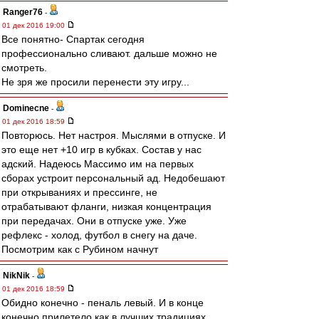
Ranger76
-
01 дек 2016 19:00
Все понятно- Спартак сегодня
профессионально сливают. дальше можно не
смотреть.
Не зря же просили перенести эту игру...
Dominecne
-
01 дек 2016 18:59
Повторюсь. Нет настроя. Мыслями в отпуске. И
это еще нет +10 игр в кубках. Состав у нас
адский. Надеюсь Массимо им на первых
сборах устроит персональный ад. Недобешают
при открываниях и прессинге, не
отрабатывают фланги, низкая концентрация
при передачах. Они в отпуске уже. Уже
рефлекс - холод, футбол в снегу на даче.
Посмотрим как с Рубином начнут
NikNik
-
01 дек 2016 18:59
Обидно конечно - пеналь левый. И в конце
конечно прилетело как в лучших традициях.