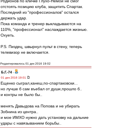
Родионов по кличке Глухо-Немой не смог
отстоять позицию клуба, защитить Спартак.
Последний из "профессионалов" остался
держать удар.
Пока команда и тренер выкладываются на
110%, "профессионал" наслаждается жизнью.
Охуеть.
P.S. Пиздец, швырнул пульт в стену, теперь
телевизор не включается.
Редактировалось 01 дек 2016 19:02
Б.Г.-74
-
01 дек 2016 19:01
Ещенко сыграл,канеш,по-спартаковски...
но лучше б сам въeбaл от души,прошло б..
и контры не было бы..
менять Давыдова на Попова и не убирать
Зобнина из центра..
и мое ИМХО нужно дать установку на дальние
удары с навязыванием борьбы..