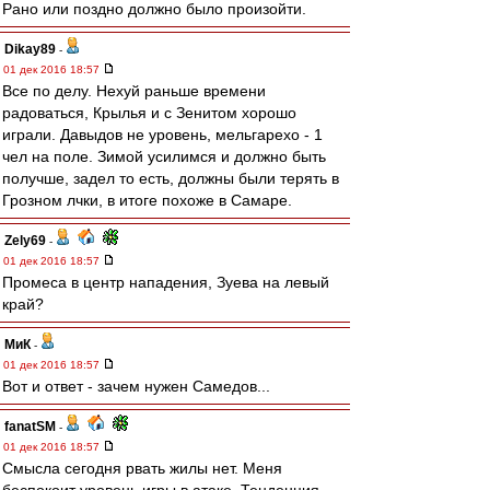
Рано или поздно должно было произойти.
Dikay89
-
01 дек 2016 18:57
Все по делу. Нехуй раньше времени
радоваться, Крылья и с Зенитом хорошо
играли. Давыдов не уровень, мельгарехо - 1
чел на поле. Зимой усилимся и должно быть
получше, задел то есть, должны были терять в
Грозном лчки, в итоге похоже в Самаре.
Zely69
-
01 дек 2016 18:57
Промеса в центр нападения, Зуева на левый
край?
МиК
-
01 дек 2016 18:57
Вот и ответ - зачем нужен Самедов...
fanatSM
-
01 дек 2016 18:57
Смысла сегодня рвать жилы нет. Меня