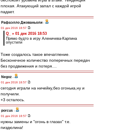
беспокоит уровень игры в атаке. Тенденция
плохая. Атакующий запал с каждой игрой
падает.
Рафаэлло Джованьоли
-
01 дек 2016 18:57
Q_ » 01 дек 2016 18:53
Прямо будто в игру Аленичева-Карпина
опустили
Тоже создалось такое впечатление.
Бесконечное количество поперечных передач
без продвижения и потеря....
Negoz
-
01 дек 2016 18:57
сегодня играли на ничейку,без огонька,ну и
получили.
+3 осталось.
porcus
-
01 дек 2016 18:57
нужны замены и "огонь в глазах" т.е.
пиздюлина!