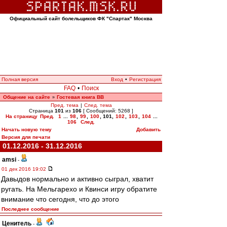
Официальный сайт болельщиков ФК "Спартак" Москва
Полная версия
Вход
•
Регистрация
FAQ
•
Поиск
Общение на сайте
Гостевая книга ВВ
»
Пред. тема
|
След. тема
Страница
101
из
106
[ Сообщений: 5268 ]
На страницу
Пред.
1
...
98
,
99
,
100
,
101
,
102
,
103
,
104
...
106
След.
Начать новую тему
Добавить
Версия для печати
01.12.2016 - 31.12.2016
amsi
-
01 дек 2016 19:02
Давыдов нормально и активно сыграл, хватит
ругать. На Мельгарехо и Квинси игру обратите
внимание что сегодня, что до этого
Последнее сообщение
Ценитель
-