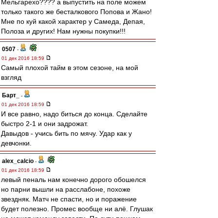
Мельгарехо???? а выпустить на поле можем
только такого же бесталкового Попова и Жано!
Мне по куй какой характер у Самеда, Депая,
Полоза и других! Нам нужны покупки!!!
0507
-
01 дек 2016 18:59
Самый плохой тайм в этом сезоне, на мой
взгляд
Барт_
-
01 дек 2016 18:59
И все равно, надо биться до конца. Сделайте
быстро 2-1 и они задрожат.
Давыдов - учись бить по мячу. Удар как у
девчонки.
alex_calcio
-
01 дек 2016 18:59
левый пеналь нам конечно дорого обошелся
но парни вышли на расслабоне, похоже
звездняк. Матч не спасти, но и поражение
будет полезно. Промес вообще ни алё. Глушак