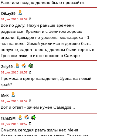
Рано или поздно должно было произойти.
Dikay89
-
01 дек 2016 18:57
Все по делу. Нехуй раньше времени
радоваться, Крылья и с Зенитом хорошо
играли. Давыдов не уровень, мельгарехо - 1
чел на поле. Зимой усилимся и должно быть
получше, задел то есть, должны были терять в
Грозном лчки, в итоге похоже в Самаре.
Zely69
-
01 дек 2016 18:57
Промеса в центр нападения, Зуева на левый
край?
МиК
-
01 дек 2016 18:57
Вот и ответ - зачем нужен Самедов...
fanatSM
-
01 дек 2016 18:57
Смысла сегодня рвать жилы нет. Меня