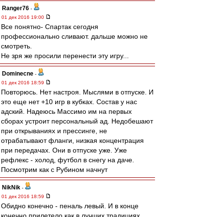
Ranger76
-
01 дек 2016 19:00
Все понятно- Спартак сегодня
профессионально сливают. дальше можно не
смотреть.
Не зря же просили перенести эту игру...
Dominecne
-
01 дек 2016 18:59
Повторюсь. Нет настроя. Мыслями в отпуске. И
это еще нет +10 игр в кубках. Состав у нас
адский. Надеюсь Массимо им на первых
сборах устроит персональный ад. Недобешают
при открываниях и прессинге, не
отрабатывают фланги, низкая концентрация
при передачах. Они в отпуске уже. Уже
рефлекс - холод, футбол в снегу на даче.
Посмотрим как с Рубином начнут
NikNik
-
01 дек 2016 18:59
Обидно конечно - пеналь левый. И в конце
конечно прилетело как в лучших традициях.