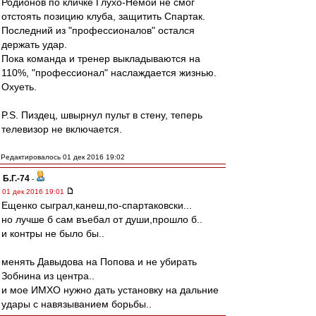
Родионов по кличке Глухо-Немой не смог
отстоять позицию клуба, защитить Спартак.
Последний из "профессионалов" остался
держать удар.
Пока команда и тренер выкладываются на
110%, "профессионал" наслаждается жизнью.
Охуеть.
P.S. Пиздец, швырнул пульт в стену, теперь
телевизор не включается.
Редактировалось 01 дек 2016 19:02
Б.Г.-74
-
01 дек 2016 19:01
Ещенко сыграл,канеш,по-спартаковски...
но лучше б сам въeбaл от души,прошло б..
и контры не было бы..
менять Давыдова на Попова и не убирать
Зобнина из центра..
и мое ИМХО нужно дать установку на дальние
удары с навязыванием борьбы..