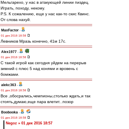
Мельгарехо, у нас в атакующей линии пиздец.
Играть, походу, некому.
P.S. К сожалению, еще у нас как-то скис Квинс.
От слова нахуй.
MaxFactor
-
01 дек 2016 18:58
Левников Мразь конечно, 41м 17с.
Alex1977
-
01 дек 2016 18:58
С такой игрой как сегодня уйдем на перерыв
зимний с плюс 5 над конями и вровень с
бомжами.
alekc363
-
01 дек 2016 18:58
Все ,обосрались,чемпионы,столько ждать,и так
стоять,думаю,еще пара влетит...позор
Boobooka
-
01 дек 2016 18:58
Negoz » 01 дек 2016 18:57