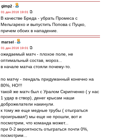
gimp2
-
01 дек 2016 19:01
В качестве Бреда - убрать Промеса с
Мельгарехо и выпустить Попова с Пуцко,
причем обоих в нападение.
marsel
-
01 дек 2016 19:01
ожидаемый матч - плохое поле, не
оптимальный состав, мороз...
в начале матча стояли почему-то.
по матчу - пендаль придуманный конечно на
80%, НО!!!
такой же матч был с Уралом Скрипченко ( у нас
1 удар в створ), денег крысам наши
доброжелатели накинули.
к тому же еще медные трубы ( отыграться
проигрывая!) мы еще не прошли, вот и
посмотрим, что команда может...
при 0-2 вероятность отыграться почти 0%,
посмотрим...