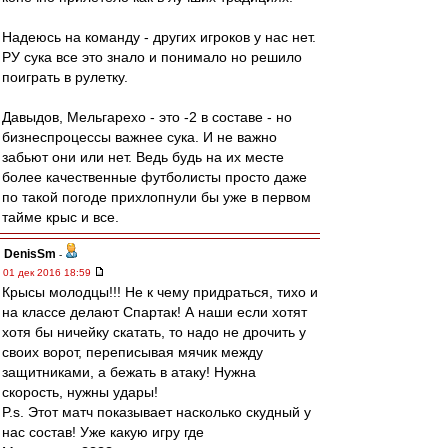
Надеюсь на команду - других игроков у нас нет.
РУ сука все это знало и понимало но решило
поиграть в рулетку.
Давыдов, Мельгарехо - это -2 в составе - но
бизнеспроцессы важнее сука. И не важно
забьют они или нет. Ведь будь на их месте
более качественные футболисты просто даже
по такой погоде прихлопнули бы уже в первом
тайме крыс и все.
DenisSm
-
01 дек 2016 18:59
Крысы молодцы!!! Не к чему придраться, тихо и
на классе делают Спартак! А наши если хотят
хотя бы ничейку скатать, то надо не дрочить у
своих ворот, переписывая мячик между
защитниками, а бежать в атаку! Нужна
скорость, нужны удары!
P.s. Этот матч показывает насколько скудный у
нас состав! Уже какую игру где