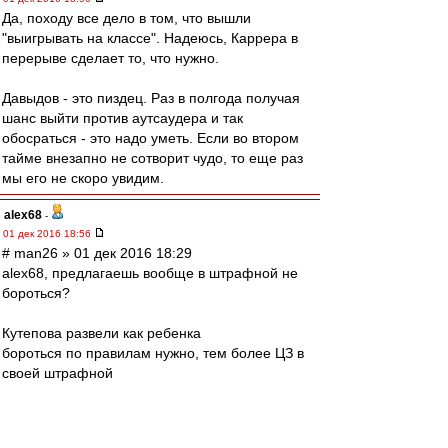
Да, походу все дело в том, что вышли
"выигрывать на классе". Надеюсь, Каррера в
перерыве сделает то, что нужно.
Давыдов - это пиздец. Раз в полгода получая
шанс выйти против аутсаудера и так
обосраться - это надо уметь. Если во втором
тайме внезапно не сотворит чудо, то еще раз
мы его не скоро увидим.
alex68
-
01 дек 2016 18:56
# man26 » 01 дек 2016 18:29
alex68, предлагаешь вообще в штрафной не
бороться?
Кутепова развели как ребенка
бороться по правилам нужно, тем более ЦЗ в
своей штрафной
zZmeIOka
-
01 дек 2016 18:56