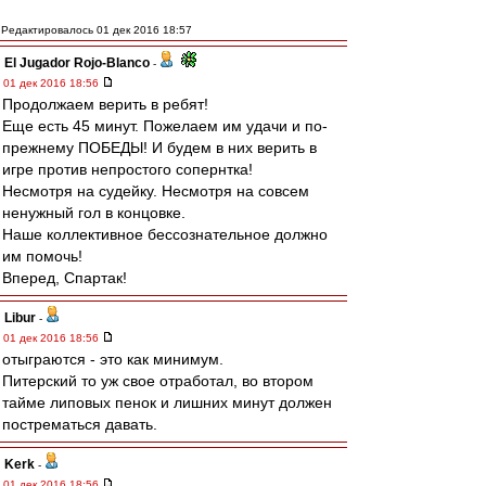
Редактировалось 01 дек 2016 18:57
El Jugador Rojo-Blanco
-
01 дек 2016 18:56
Продолжаем верить в ребят!
Еще есть 45 минут. Пожелаем им удачи и по-
прежнему ПОБЕДЫ! И будем в них верить в
игре против непростого сопернтка!
Несмотря на судейку. Несмотря на совсем
ненужный гол в концовке.
Наше коллективное бессознательное должно
им помочь!
Вперед, Спартак!
Libur
-
01 дек 2016 18:56
отыграются - это как минимум.
Питерский то уж свое отработал, во втором
тайме липовых пенок и лишних минут должен
пострематься давать.
Kerk
-
01 дек 2016 18:56