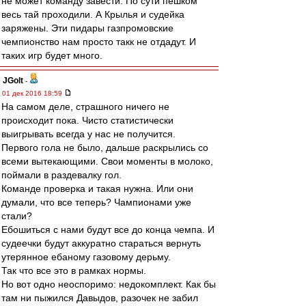
не может команду завести. По сути пешком
весь тай проходили. А Крылья и судейка
заряжены. Эти пидары газпромовские
чемпионство нам просто такк не отдадут. И
таких игр будет много.
JGolt
-
01 дек 2016 18:59
На самом деле, страшного ничего не
происходит пока. Чисто статистически
выигрывать всегда у нас не получится.
Первого гола не было, дальше раскрылись со
всеми вытекающими. Свои моменты в молоко,
поймали в раздевалку гол.
Команде проверка и такая нужна. Или они
думали, что все теперь? Чампионами уже
стали?
Ебошиться с нами будут все до конца чемпа. И
судеечки будут аккуратно стараться вернуть
утерянное ебаному газовому дерьму.
Так что все это в рамках нормы.
Но вот одно неоспоримо: недокомплект. Как бы
там ни пыжился Давыдов, разочек не забил