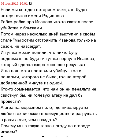
01 дек 2016 19:01
Если мы сегодня потеряем очки, это будет
потеря очков имени Родионова.
Робко-робко про Иванова что-то сказал после
убийства с бомжами.
Потом через несколько дней выступил в своём
стиле "мы хотим отстранить Иванова только на
сезон, не навсегда".
И тут же мрази поняли, что никто бучу
поднимать не будет и тут же вернули Иванова,
который сделал вчера конюшне результат.
И на наш матч поставили убийцу - гол с
пенальти, которого не было, гол на второй
добавленной минуте из одной.
Кто-то сомневается, что нам он ни пенальти не
свистнул бы, ни голевую атаку не дал бы
провести?
А игра на морозном поле, где нивелируется
любое техническое преимущество и разрушать
в разы легче, чем созидать?
Почему мы в такую гавно-погоду на огороде
играем?