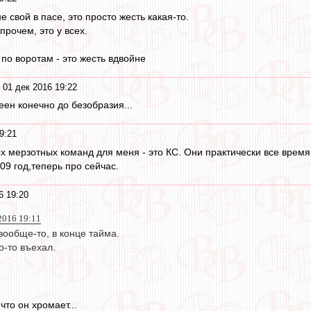
 свой в пасе, это просто жесть какая-то.
прочем, это у всех.
по воротам - это жесть вдвойне
 01 дек 2016 19:22
н конечно до безобразия...
9:21
ых мерзотных команд для меня - это КС. Они практически все время
09 год,теперь про сейчас.
6 19:20
2016 19:11
ообще-то, в конце тайма.
о-то въехал.
что он хромает...