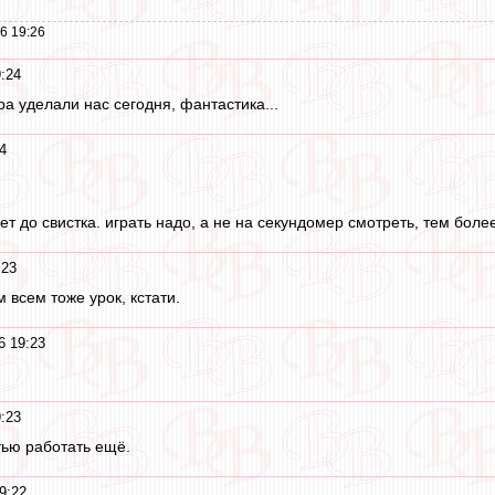
6 19:26
:24
а уделали нас сегодня, фантастика...
4
дет до свистка. играть надо, а не на секундомер смотреть, тем боле
:23
м всем тоже урок, кстати.
6 19:23
:23
тью работать ещё.
9:22