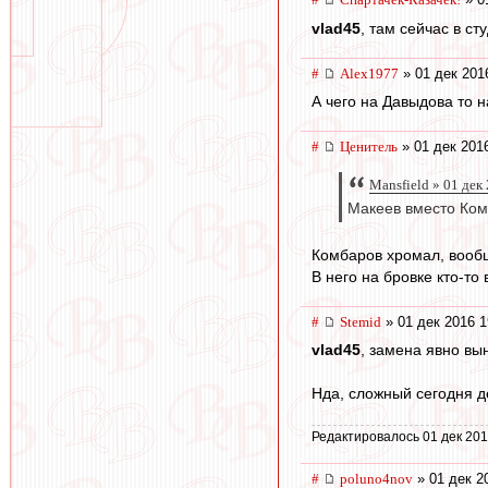
vlad45
, там сейчас в ст
#
Alex1977
» 01 дек 201
А чего на Давыдова то 
#
Ценитель
» 01 дек 2016
Mansfield » 01 дек
Макеев вместо Комб
Комбаров хромал, вообщ
В него на бровке кто-то 
#
Stemid
» 01 дек 2016 1
vlad45
, замена явно вы
Нда, сложный сегодня д
Редактировалось 01 дек 201
#
poluno4nov
» 01 дек 2