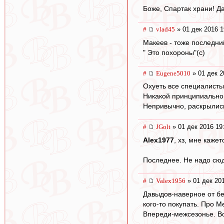
Боже, Спартак храни! Д
#
vlad45
» 01 дек 2016 1
Макеев - тоже последн
" Это похороны"(с)
#
Eugene5010
» 01 дек 2
Охуеть все специалисты
Никакой принципиально 
Непривычно, раскрылись
#
JGolt
» 01 дек 2016 19
Alex1977
, хз, мне каже
Последнее. Не надо сюд
#
Valex1956
» 01 дек 20
Давыдов-наверное от бе
кого-то покупать. Про М
Впереди-межсезонье. Во