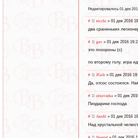
Редактировалось 01 дек 201
#
recchi
» 01 дек 2016 19
два сраненьких легионер
#
gav
» 01 дек 2016 19:2
это похороны (с)
по второму голу. игра и
#
JGolt
» 01 дек 2016 19
Да, отсос состоялся. На
#
olxovatka
» 01 дек 201
Пиздарики господа
#
Ansfil
» 01 дек 2016 19
Над хрустальной челюс
#
Stemid
» 01 дек 2016 1