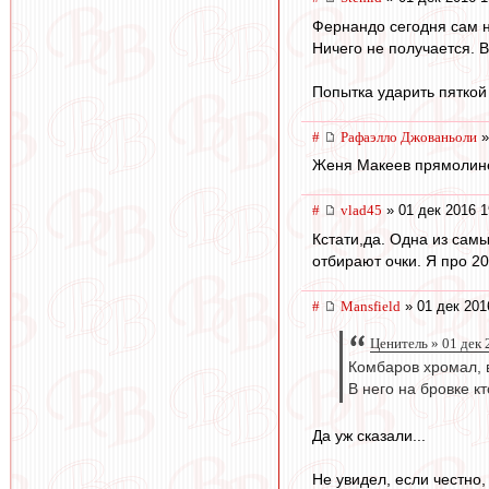
Фернандо сегодня сам не
Ничего не получается. В
Попытка ударить пяткой 
#
Рафаэлло Джованьоли
»
Женя Макеев прямолинее
#
vlad45
» 01 дек 2016 1
Кстати,да. Одна из сам
отбирают очки. Я про 20
#
Mansfield
» 01 дек 201
Ценитель » 01 дек 
Комбаров хромал, в
В него на бровке кт
Да уж сказали...
Не увидел, если честно, 