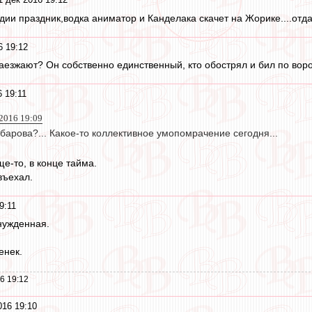
удии праздник,водка аниматор и Канделака скачет на Жорике....отда
6 19:12
наезжают? Он собственно единственный, кто обострял и бил по вор
 19:11
 2016 19:09
арова?... Какое-то коллективное умопомрачение сегодня...
е-то, в конце тайма.
въехал.
9:11
нужденная.
енек.
6 19:12
016 19:10