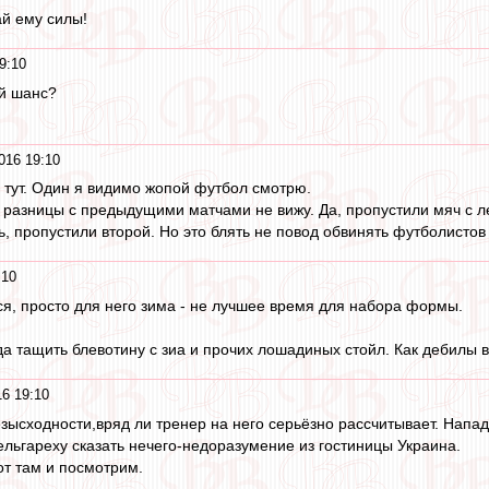
ай ему силы!
9:10
ий шанс?
016 19:10
 тут. Один я видимо жопой футбол смотрю.
разницы с предыдущими матчами не вижу. Да, пропустили мяч с л
, пропустили второй. Но это блять не повод обвинять футболистов
:10
тся, просто для него зима - не лучшее время для набора формы.
а тащить блевотину с зиа и прочих лошадиных стойл. Как дебилы в
16 19:10
зысходности,вряд ли тренер на него серьёзно рассчитывает. Напа
ельгареху сказать нечего-недоразумение из гостиницы Украина.
т там и посмотрим.