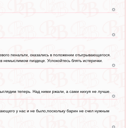
евого пенальти, оказались в положении отыгрывающегося.
 в немыслимом пиздеце. Успокойтесь блять истерички.
ыглядим теперь. Над ними ржали, а сами нихуя не лучше.
дающего у нас и не было,поскольку барин не счел нужным