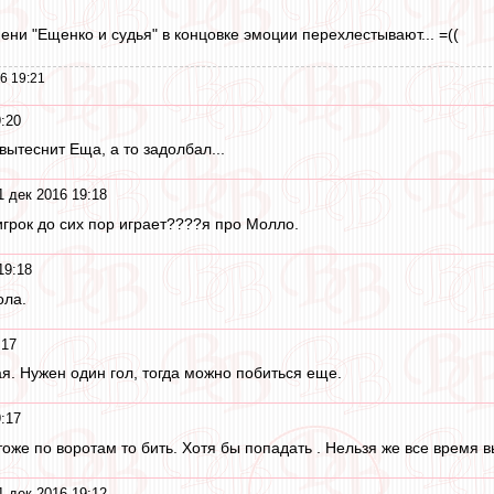
ени "Ещенко и судья" в концовке эмоции перехлестывают... =((
6 19:21
:20
ытеснит Еща, а то задолбал...
1 дек 2016 19:18
 игрок до сих пор играет????я про Молло.
19:18
ола.
:17
я. Нужен один гол, тогда можно побиться еще.
:17
тоже по воротам то бить. Хотя бы попадать . Нельзя же все время 
1 дек 2016 19:12