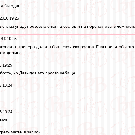
тя бы один.
2016 19:25
ц с глаз упадут розовые очки на состав и на перспективы в чемпион
016 19:25
аковского тренера должен быть свой ска ростов. Главное, чтобы эт
еем дальше.
6 19:25
убость, но Давыдов это просто уёбище
6 19:24
6 19:24
мся...
еть матчи в записи...