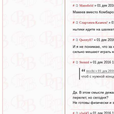
#
Mansfield
» 01 дек 201
Макеев вместо Комбаров
#
Спартачек-Казачек!
» 0
нытики идите на шахмат
#
Qwerty87
» 01 дек 201
И я не понимаю, что за
сильно мешают играть 
#
Stemid
» 01 дек 2016 1
recchi » 01 дек 201
чтоб с нужной конц
Да. В этом смысле дежав
перелет, но сегодня?
Не готовы физически и 
#
vlad45
» 01 дек 2016 1