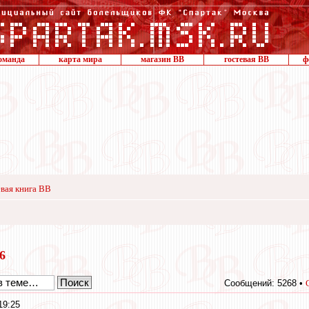
оманда
карта мира
магазин ВВ
гостевая ВВ
ф
вая книга ВВ
16
Сообщений: 5268 •
19:25