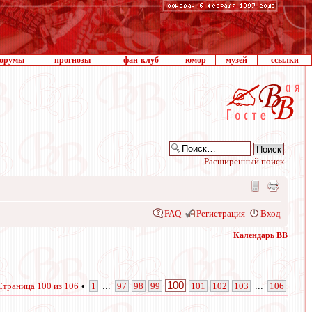
орумы
прогнозы
фан-клуб
юмор
музей
ссылки
Расширенный поиск
FAQ
Регистрация
Вход
Календарь ВВ
100
Страница
100
из
106
•
1
...
97
98
99
101
102
103
...
106