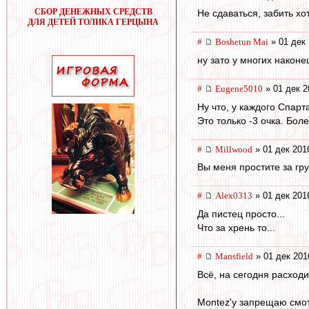
СБОР ДЕНЕЖНЫХ СРЕДСТВ
Не сдаваться, забить хо
ДЛЯ ДЕТЕЙ ТОЛИКА ГЕРЦЫНА
#
Boshetun Mai
» 01 дек 
ну зато у многих наконе
#
Eugene5010
» 01 дек 2
Ну что, у каждого Спарт
Это только -3 очка. Бол
#
Millwood
» 01 дек 201
Вы меня простите за гр
#
Alex0313
» 01 дек 201
Да пистец просто...
Что за хрень то...
#
Mansfield
» 01 дек 201
Всё, на сегодня расходи
Montez'у запрещаю смотр