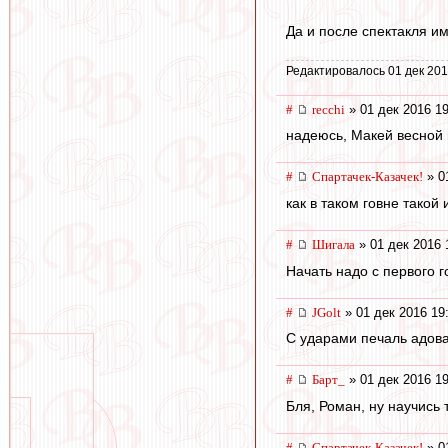
Да и после спектакля им
Редактировалось 01 дек 201
#
recchi
» 01 дек 2016 19
надеюсь, Макей весной в
#
Спартачек-Казачек!
» 0
как в таком говне такой
#
Шигала
» 01 дек 2016 
Начать надо с первого г
#
JGolt
» 01 дек 2016 19
С ударами печаль адова
#
Барт_
» 01 дек 2016 19
Бля, Роман, ну научись 
#
Спартачек-Казачек!
» 0