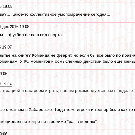
6 19:09
а?... Какое-то коллективное умопомрачение сегодня...
1 дек 2016 19:08
ы.....футбол не ваш вид спорта
6 19:07
 нытье на книге? Команда не феерит, но если бы все было по прави
командам. У КС моментов и осмысленных действий было ещё меньш
9:06
6 19:04
ентрацией и настроем играть, нашим рекомендуется раз в неделю. 
ю с матчем в Хабаровске. Тогда тоже игроки и тренер были как-то
эмоционально к игре не в режиме "раз в неделю"
9:06