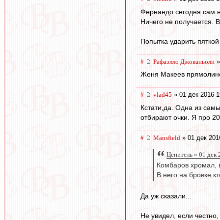
Фернандо сегодня сам не
Ничего не получается. В
Попытка ударить пяткой 
#
Рафаэлло Джованьоли
»
Женя Макеев прямолинее
#
vlad45
» 01 дек 2016 1
Кстати,да. Одна из сам
отбирают очки. Я про 20
#
Mansfield
» 01 дек 201
Ценитель » 01 дек 
Комбаров хромал, в
В него на бровке кт
Да уж сказали...
Не увидел, если честно, 