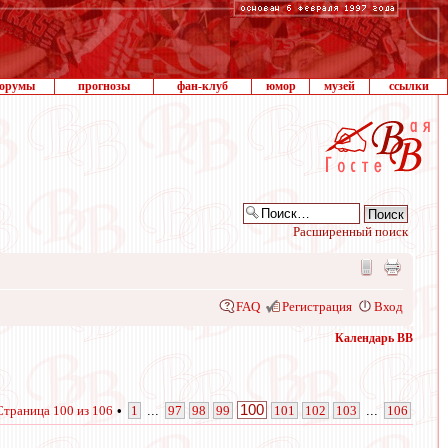
орумы
прогнозы
фан-клуб
юмор
музей
ссылки
Расширенный поиск
FAQ
Регистрация
Вход
Календарь ВВ
100
Страница
100
из
106
•
1
...
97
98
99
101
102
103
...
106