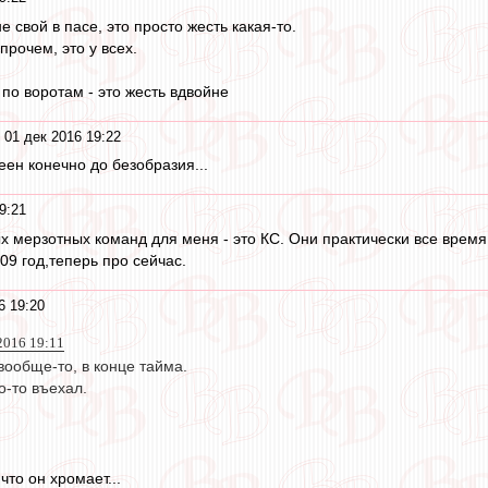
 свой в пасе, это просто жесть какая-то.
прочем, это у всех.
по воротам - это жесть вдвойне
 01 дек 2016 19:22
н конечно до безобразия...
9:21
ых мерзотных команд для меня - это КС. Они практически все время
09 год,теперь про сейчас.
6 19:20
2016 19:11
ообще-то, в конце тайма.
о-то въехал.
что он хромает...