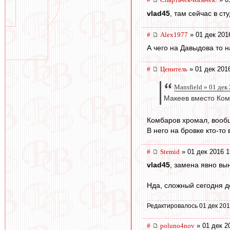
vlad45
, там сейчас в ст
#
Alex1977
» 01 дек 201
А чего на Давыдова то 
#
Ценитель
» 01 дек 2016
Mansfield » 01 дек
Макеев вместо Комб
Комбаров хромал, вообщ
В него на бровке кто-то 
#
Stemid
» 01 дек 2016 1
vlad45
, замена явно вы
Нда, сложный сегодня д
Редактировалось 01 дек 201
#
poluno4nov
» 01 дек 2