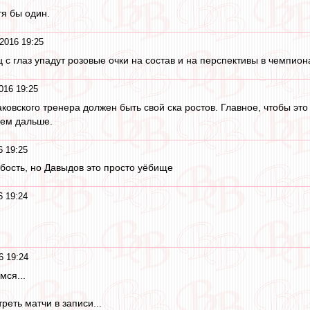
тя бы один.
2016 19:25
ц с глаз упадут розовые очки на состав и на перспективы в чемпион
016 19:25
аковского тренера должен быть свой ска ростов. Главное, чтобы эт
еем дальше.
6 19:25
убость, но Давыдов это просто уёбище
6 19:24
6 19:24
мся...
еть матчи в записи...