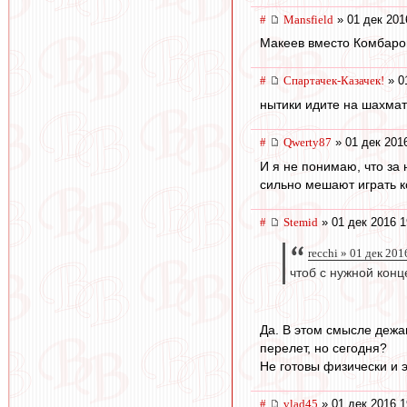
#
Mansfield
» 01 дек 201
Макеев вместо Комбаров
#
Спартачек-Казачек!
» 0
нытики идите на шахмат
#
Qwerty87
» 01 дек 201
И я не понимаю, что за
сильно мешают играть 
#
Stemid
» 01 дек 2016 1
recchi » 01 дек 201
чтоб с нужной конц
Да. В этом смысле дежав
перелет, но сегодня?
Не готовы физически и 
#
vlad45
» 01 дек 2016 1