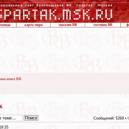
оманда
карта мира
магазин ВВ
гостевая ВВ
ф
вая книга ВВ
16
Сообщений: 5268 •
19:25