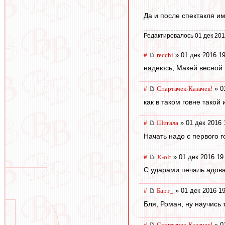
Да и после спектакля им
Редактировалось 01 дек 201
#
recchi
» 01 дек 2016 19
надеюсь, Макей весной в
#
Спартачек-Казачек!
» 0
как в таком говне такой
#
Шигала
» 01 дек 2016 
Начать надо с первого г
#
JGolt
» 01 дек 2016 19
С ударами печаль адова
#
Барт_
» 01 дек 2016 19
Бля, Роман, ну научись 
#
Спартачек-Казачек!
» 0