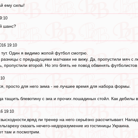
ай ему силы!
9:10
ий шанс?
016 19:10
 тут. Один я видимо жопой футбол смотрю.
разницы с предыдущими матчами не вижу. Да, пропустили мяч с л
, пропустили второй. Но это блять не повод обвинять футболистов
:10
тся, просто для него зима - не лучшее время для набора формы.
а тащить блевотину с зиа и прочих лошадиных стойл. Как дебилы в
16 19:10
зысходности,вряд ли тренер на него серьёзно рассчитывает. Напа
ельгареху сказать нечего-недоразумение из гостиницы Украина.
т там и посмотрим.