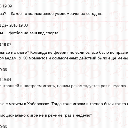
6 19:09
а?... Какое-то коллективное умопомрачение сегодня...
1 дек 2016 19:08
ы.....футбол не ваш вид спорта
6 19:07
 нытье на книге? Команда не феерит, но если бы все было по прави
командам. У КС моментов и осмысленных действий было ещё меньш
9:06
6 19:04
ентрацией и настроем играть, нашим рекомендуется раз в неделю. 
ю с матчем в Хабаровске. Тогда тоже игроки и тренер были как-то
эмоционально к игре не в режиме "раз в неделю"
9:06