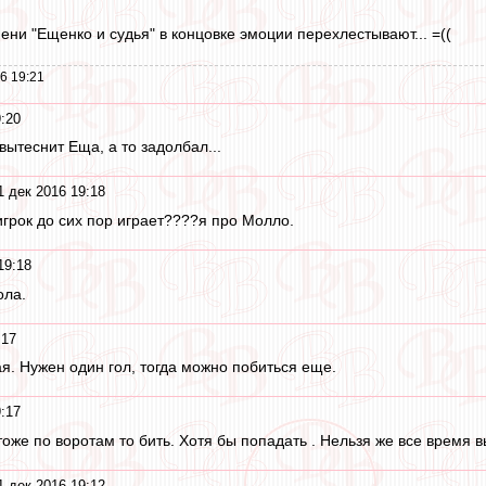
ени "Ещенко и судья" в концовке эмоции перехлестывают... =((
6 19:21
:20
ытеснит Еща, а то задолбал...
1 дек 2016 19:18
 игрок до сих пор играет????я про Молло.
19:18
ола.
:17
я. Нужен один гол, тогда можно побиться еще.
:17
тоже по воротам то бить. Хотя бы попадать . Нельзя же все время 
1 дек 2016 19:12