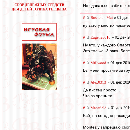
СБОР ДЕНЕЖНЫХ СРЕДСТВ
Не сдаваться, забить хо
ДЛЯ ДЕТЕЙ ТОЛИКА ГЕРЦЫНА
#
Boshetun Mai
» 01 дек 
ну зато у многих наконе
#
Eugene5010
» 01 дек 2
Ну что, у каждого Спарт
Это только -3 очка. Бол
#
Millwood
» 01 дек 201
Вы меня простите за гр
#
Alex0313
» 01 дек 201
Да пистец просто...
Что за хрень то...
#
Mansfield
» 01 дек 201
Всё, на сегодня расходи
Montez'у запрещаю смотр