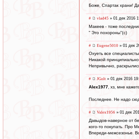
Боже, Спартак храни! Д
#
vlad45
» 01 дек 2016 1
Макеев - тоже последн
" Это похороны"(с)
#
Eugene5010
» 01 дек 2
Охуеть все специалисты
Никакой принципиально 
Непривычно, раскрылись
#
JGolt
» 01 дек 2016 19
Alex1977
, хз, мне каже
Последнее. Не надо сюд
#
Valex1956
» 01 дек 20
Давыдов-наверное от бе
кого-то покупать. Про М
Впереди-межсезонье. Во