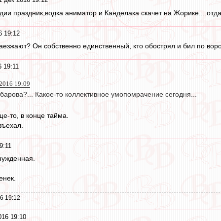
удии праздник,водка аниматор и Канделака скачет на Жорике....отда
6 19:12
наезжают? Он собственно единственный, кто обострял и бил по вор
 19:11
 2016 19:09
арова?... Какое-то коллективное умопомрачение сегодня...
е-то, в конце тайма.
въехал.
9:11
нужденная.
енек.
6 19:12
016 19:10