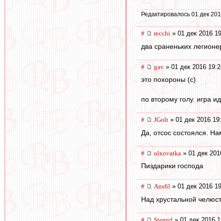
Редактировалось 01 дек 201
#
recchi
» 01 дек 2016 19
два сраненьких легионер
#
gav
» 01 дек 2016 19:2
это похороны (с)
по второму голу. игра и
#
JGolt
» 01 дек 2016 19
Да, отсос состоялся. На
#
olxovatka
» 01 дек 201
Пиздарики господа
#
Ansfil
» 01 дек 2016 19
Над хрустальной челюс
#
Stemid
» 01 дек 2016 1