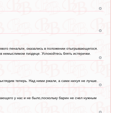
евого пенальти, оказались в положении отыгрывающегося.
 в немыслимом пиздеце. Успокойтесь блять истерички.
ыглядим теперь. Над ними ржали, а сами нихуя не лучше.
дающего у нас и не было,поскольку барин не счел нужным