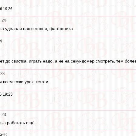
6 19:26
:24
а уделали нас сегодня, фантастика...
4
дет до свистка. играть надо, а не на секундомер смотреть, тем боле
:23
м всем тоже урок, кстати.
6 19:23
:23
тью работать ещё.
9:22