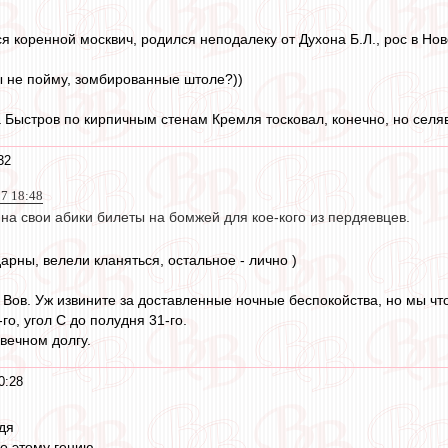
ся коренной москвич, родился неподалеку от Духона Б.Л., рос в Но
 не пойму, зомбированные штоле?))
а Быстров по кирпичным стенам Кремля тосковал, конечно, но селяв
32
17 18:48
на свои абики билеты на бомжей для кое-кого из пердяевцев.
рны, велели кланяться, остальное - лично )
 Вов. Уж извините за доставленные ночные беспокойства, но мы чт
го, угол С до полудня 31-го.
вечном долгу.
0:28
дя
о этому гению