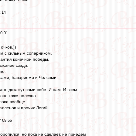
:14
10:01
o
очков.))
ем с сильным соперником.
рантия конечной победы.
дыхание сзади.
но.
сами, Бавариями и Челсями.
сть докажут сами себе. И нам. И всем.
ропе тоже полезно.
слова вообще.
алленов и прочих Легий.
7 09:56
торопился, но пока не сделает, не приедем