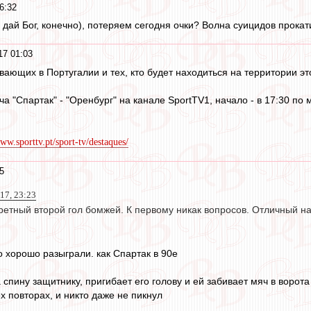
6:32
 дай Бог, конечно), потеряем сегодня очки? Волна суицидов прока
17 01:03
ющих в Португалии и тех, кто будет находиться на территории это
 "Спартак" - "Оренбург" на канале SportTV1, начало - в 17:30 по м
www.sporttv.pt/sport-tv/destaques/
5
17, 23:23
ретный второй гол бомжей. К первому никак вопросов. Отличный на
о хорошо разыграли. как Спартак в 90е
 спину защитнику, пригибает его голову и ей забивает мяч в ворота
х повторах, и никто даже не пикнул