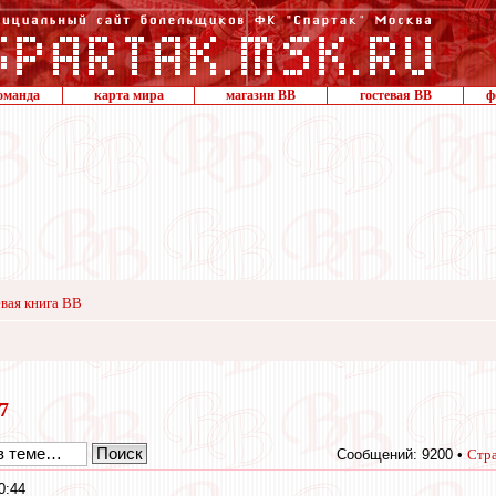
оманда
карта мира
магазин ВВ
гостевая ВВ
ф
вая книга ВВ
17
Сообщений: 9200 •
Стр
0:44