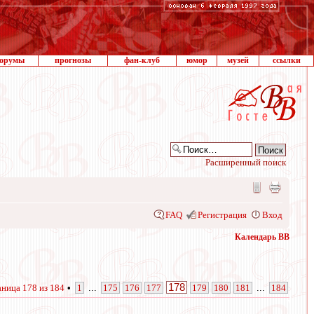
орумы
прогнозы
фан-клуб
юмор
музей
ссылки
Расширенный поиск
FAQ
Регистрация
Вход
Календарь ВВ
178
аница
178
из
184
•
1
...
175
176
177
179
180
181
...
184