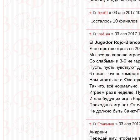
#
Ansfil
» 03 апр 2017 10
...осталось 10 финалов
#
irod sm
» 03 апр 2017 
El Jugador Rojo-Blanc
Я не против отрыва в 20 
Мы всегда хорошо игра
Со слабыми и 3-0 не га
Пусть, пусть чувствуют 
6 очков - очень комфорт
Нам играть не с Ювенту
Так что, всё нормально.
Играем раз в неделю. Пу
И для будущих игр в Ев
Проходных игр нет. От 
Не должно быть Санкт-Г
#
Cтаканов
» 03 апр 201
Андреич
Передай ему, чтобы не 