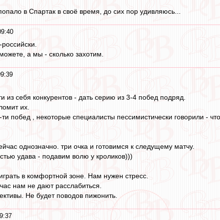
опало в Спартак в своё время, до сих пор удивляюсь...
09:40
-российски.
можете, а мы - сколько захотим.
09:39
и из себя конкурентов - дать серию из 3-4 побед подряд.
ломит их.
-ти побед , некоторые специалисты пессимистически говорили - чт
ейчас однозначно. три очка и готовимся к следущему матчу.
стью удава - подавим волю у кроликов)))
играть в комфортной зоне. Нам нужен стресс.
йчас нам не дают расслабиться.
ективы. Не будет поводов пижонить.
9:37