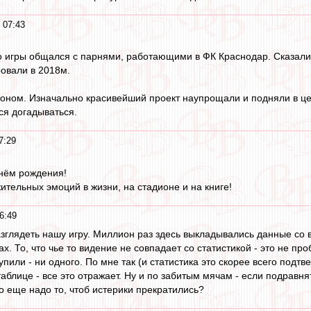
 07:43
о игры общался с парнями, работающими в ФК Краснодар. Сказали, 
овали в 2018м.
оном. Изначально красивейший проект наупрощали и подняли в цене
тся догадываться.
7:29
Днём рождения!
ельных эмоций в жизни, на стадионе и на книге!
6:49
азглядеть нашу игру. Миллион раз здесь выкладывались данные со 
х. То, что чье то видение не совпадает со статистикой - это не про
упили - ни одного. По мне так (и статистика это скорее всего подтв
аблице - все это отражает. Ну и по забитым мячам - если подравн
о еще надо то, чтоб истерики прекратились?