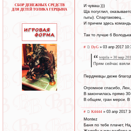
СБОР ДЕНЕЖНЫХ СРЕДСТВ
И чуваш.)))
ДЛЯ ДЕТЕЙ ТОЛИКА ГЕРЦЫНА
Ща погуглил, оказывает
гыгы). Спартаковец...
И причем здесь команды
Так то лучше б Володьк
#
DyG
» 03 апр 2017 10:
terpila » 30 мар 20
Прям сейчас взяли 
Пердяевцы дюже благода
Огромное спасибо, Лен,
В закончилась прямо 30-
В общем, гран мерси. В 
#
K4444
» 03 апр 2017 1
Montez
Баня по тебе плачет, На
Жалобу и жду разбора п