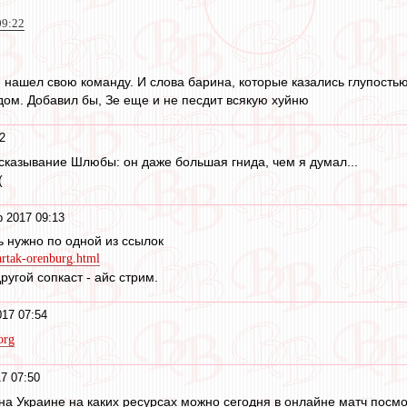
09:22
он нашел свою команду. И слова барина, которые казались глупостью 
дом. Добавил бы, Зе еще и не песдит всякую хуйню
2
казывание Шлюбы: он даже большая гнида, чем я думал...
(
р 2017 09:13
ь нужно по одной из ссылок
partak-orenburg.html
угой сопкаст - айс стрим.
017 07:54
org
7 07:50
 на Украине на каких ресурсах можно сегодня в онлайне матч посм