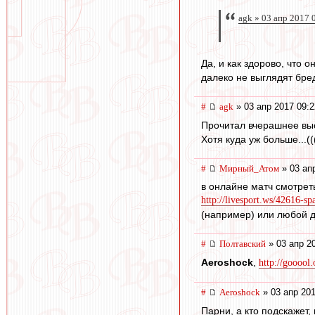
agk » 03 апр 2017 
Да, и как здорово, что 
далеко не выглядят бре
#
agk
» 03 апр 2017 09:2
Прочитал вчерашнее выс
Хотя куда уж больше...((
#
Мирный_Атом
» 03 ап
в онлайне матч смотрет
http://livesport.ws/42616-s
(например) или любой др
#
Полтавский
» 03 апр 2
Aeroshock
,
http://gooool.
#
Aeroshock
» 03 апр 201
Парни, а кто подскажет,