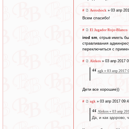
#
Aeroshock
» 03 апр 201
Всем спасибо!
#
El Jugador Rojo-Blanco
irod sm
, отрыв иметь б
стравливания админресур
переключиться с примен
#
Alekos
» 03 апр 2017 0
agk » 03 апр 2017 
Дети все хорошие))
#
agk
» 03 апр 2017 09:4
Alekos » 03 апр 20
Да, и как здорово,