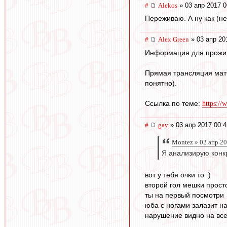
#
Alekos
» 03 апр 2017 0
Переживаю. А ну как (не
#
Alex Green
» 03 апр 20
Информация для прожива
Прямая трансляция матча
понятно).
Ссылка по теме:
https://
#
gav
» 03 апр 2017 00:4
Montez » 02 апр 20
Я анализирую конк
вот у тебя очки то :)
второй гол мешки прост
ты на первый посмотри
юба с ногами залазит на
нарушение видно на все