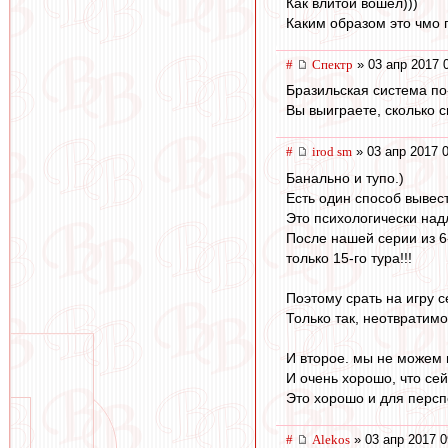
Как влитой вошел)))
Каким образом это чмо п
#
Спектр
» 03 апр 2017 
Бразильская система по
Вы выиграете, сколько с
#
irod sm
» 03 апр 2017 
Банально и тупо.)
Есть один способ вывест
Это психологически над
После нашей серии из 6
только 15-го тура!!!
Поэтому срать на игру с
Только так, неотвратимо
И второе. мы не можем 
И очень хорошо, что се
Это хорошо и для персп
#
Alekos
» 03 апр 2017 0