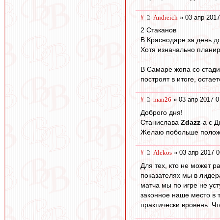
#
Andreich
» 03 апр 2017
2 Стаканов
В Краснодаре за день д
Хотя изначально планир
В Самаре жопа со стади
построят в итоге, остае
#
man26
» 03 апр 2017 0
Доброго дня!
Станислава
Zdazz
-а с 
Желаю побольше положит
#
Alekos
» 03 апр 2017 0
Для тех, кто не может р
показателях мы в лидера
матча мы по игре не уст
законное наше место в т
практически вровень. Чт