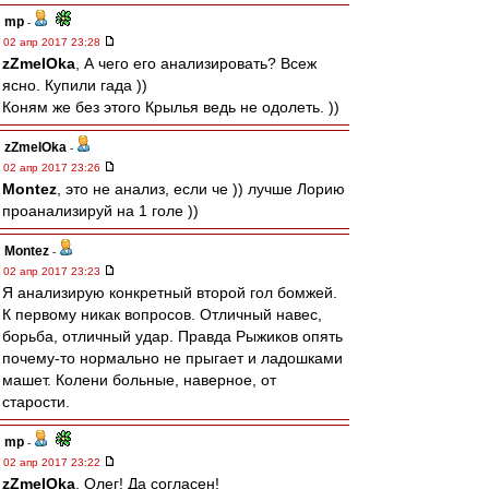
mp
-
02 апр 2017 23:28
zZmeIOka
, А чего его анализировать? Всеж
ясно. Купили гада ))
Коням же без этого Крылья ведь не одолеть. ))
zZmeIOka
-
02 апр 2017 23:26
Montez
, это не анализ, если че )) лучше Лорию
проанализируй на 1 голе ))
Montez
-
02 апр 2017 23:23
Я анализирую конкретный второй гол бомжей.
К первому никак вопросов. Отличный навес,
борьба, отличный удар. Правда Рыжиков опять
почему-то нормально не прыгает и ладошками
машет. Колени больные, наверное, от
старости.
mp
-
02 апр 2017 23:22
zZmeIOka
, Олег! Да согласен!