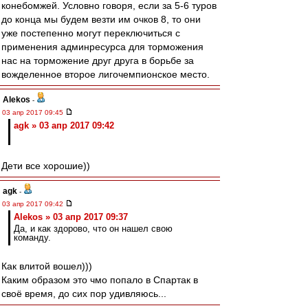
конебомжей. Условно говоря, если за 5-6 туров
до конца мы будем везти им очков 8, то они
уже постепенно могут переключиться с
применения админресурса для торможения
нас на торможение друг друга в борьбе за
вожделенное второе лигочемпионское место.
Alekos
-
03 апр 2017 09:45
agk » 03 апр 2017 09:42
Дети все хорошие))
agk
-
03 апр 2017 09:42
Alekos » 03 апр 2017 09:37
Да, и как здорово, что он нашел свою
команду.
Как влитой вошел)))
Каким образом это чмо попало в Спартак в
своё время, до сих пор удивляюсь...