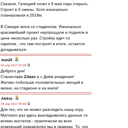
Сказали, Галицкий хочет к 9 мая парк открыть.
Строят в 3 смены. Хотя изначально
планировали в 2018м.
В Самаре жопа со стадионом. Изначально
красивейший проект наупрощали и подняли в
цене несколько раз. Стройка идет со
скрипом...что там построят в итоге, остается
догадываться.
man26
-
03 апр 2017 07:29
Доброго дня!
Станислава
Zdazz
-а с Днём рождения!
Желаю побольше положительных эмоций в
жизни, на стадионе и на книге!
Alekos
-
03 апр 2017 06:49
Для тех, кто не может разглядеть нашу игру.
Миллион раз здесь выкладывались данные со
всяких инстатов - практически во всех
атакующий показателях мы в лидерах. То, что