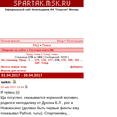
Официальный сайт болельщиков ФК "Спартак" Москва
Полная версия
Вход
•
Регистрация
FAQ
•
Поиск
Общение на сайте
Гостевая книга ВВ
»
Пред. тема
|
След. тема
Страница
178
из
184
[ Сообщений: 9200 ]
На страницу
Пред.
1
...
175
,
176
,
177
,
178
,
179
,
180
,
181
...
184
След.
Начать новую тему
Добавить
Версия для печати
01.04.2017 - 30.04.2017
walkin
-
03 апр 2017 10:44
И чуваш.)))
Ща погуглил, оказывается коренной москвич,
родился неподалеку от Духона Б.Л., рос в
Новокосино (должно быть первые финты ему
показывал Pafnuti, гыгы). Спартаковец...