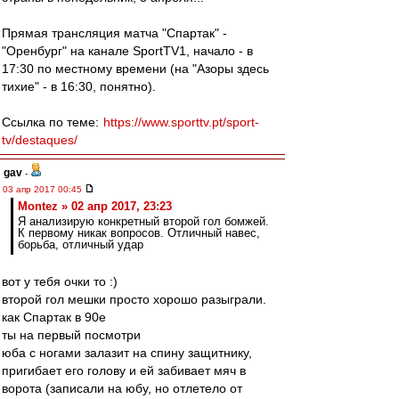
Прямая трансляция матча "Спартак" -
"Оренбург" на канале SportTV1, начало - в
17:30 по местному времени (на "Азоры здесь
тихие" - в 16:30, понятно).
Ссылка по теме:
https://www.sporttv.pt/sport-
tv/destaques/
gav
-
03 апр 2017 00:45
Montez » 02 апр 2017, 23:23
Я анализирую конкретный второй гол бомжей.
К первому никак вопросов. Отличный навес,
борьба, отличный удар
вот у тебя очки то :)
второй гол мешки просто хорошо разыграли.
как Спартак в 90е
ты на первый посмотри
юба с ногами залазит на спину защитнику,
пригибает его голову и ей забивает мяч в
ворота (записали на юбу, но отлетело от