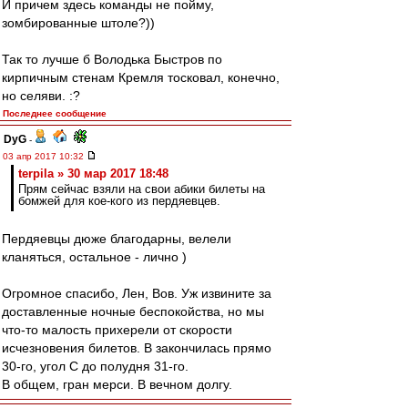
И причем здесь команды не пойму,
зомбированные штоле?))
Так то лучше б Володька Быстров по
кирпичным стенам Кремля тосковал, конечно,
но селяви. :?
Последнее сообщение
DyG
-
03 апр 2017 10:32
terpila » 30 мар 2017 18:48
Прям сейчас взяли на свои абики билеты на
бомжей для кое-кого из пердяевцев.
Пердяевцы дюже благодарны, велели
кланяться, остальное - лично )
Огромное спасибо, Лен, Вов. Уж извините за
доставленные ночные беспокойства, но мы
что-то малость прихерели от скорости
исчезновения билетов. В закончилась прямо
30-го, угол С до полудня 31-го.
В общем, гран мерси. В вечном долгу.