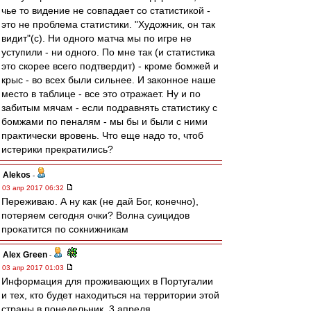
чье то видение не совпадает со статистикой -
это не проблема статистики. "Художник, он так
видит"(с). Ни одного матча мы по игре не
уступили - ни одного. По мне так (и статистика
это скорее всего подтвердит) - кроме бомжей и
крыс - во всех были сильнее. И законное наше
место в таблице - все это отражает. Ну и по
забитым мячам - если подравнять статистику с
бомжами по пеналям - мы бы и были с ними
практически вровень. Что еще надо то, чтоб
истерики прекратились?
Alekos
-
03 апр 2017 06:32
Переживаю. А ну как (не дай Бог, конечно),
потеряем сегодня очки? Волна суицидов
прокатится по сокнижникам
Alex Green
-
03 апр 2017 01:03
Информация для проживающих в Португалии
и тех, кто будет находиться на территории этой
страны в понедельник, 3 апреля...