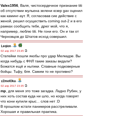
Valex1956
, Валя, чистосердечное признание titi
об отсутствии мульена зелени юзер gav оценил
как каминг-аут. Я, согласовав сие действие с
женой, решил осуществить coming out-2 и в его
рамках сообщить тебе, дрюг мой, что я,
например, люблю titi. Не гони его. Он и так от
Черновцов до Штатов исход совершил.
Leqion
-
02 апр 2017 23:45
Статейки пошли якобы про удар Мелкадзе. Вы
когда нибудь с ФНЛ такие заказы видали?
Божатся ещё и нытики. Славные подковерные
бойцы. Тьфу, бля. Самим то не противно?
zZmeIOka
-
02 апр 2017 23:35
mp
, для меня это тоже загадка. Ладно Рубин, у
них хоть состав куда ни шло, но когда говорят
что кони купили крыс... слов нет :D
В прошлом кстати паникеров расстреливали.
Хорошая и правильная практика.