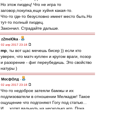
Но этож пиздец! Что не игра то
заговор,покупка,еще хуйня какая-то.
Что-то где-то безусловно имеет место быть.Но
тут-то полный пиздец.
Закончил. Страдайте дальше.
zZmeIOka
-
02 апр 2017 23:18
mp
, ты вот щас мечешь бисер )) если кто
уверен, что матч куплен и кругом враги, позор
и разорение - фиг переубедишь. Это свойство
натуры )
МосфОлд
-
02 апр 2017 23:18
Что-то недоброе затеяли бамжы и их
подлизователи в отношении Мелкадзе! Такое
ощущение что подгоняют Гогу под статью...
И..., хотят вальнуть на несколько игр. Пока
слух, но кто его там знает во что выльется!(((
Редактировалось 02 апр 2017 23:20