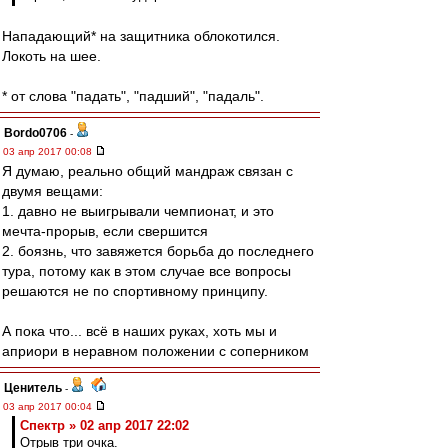
Нападающий* на защитника облокотился.
Локоть на шее.
* от слова "падать", "падший", "падаль".
Bordo0706
-
03 апр 2017 00:08
Я думаю, реально общий мандраж связан с
двумя вещами:
1. давно не выигрывали чемпионат, и это
мечта-прорыв, если свершится
2. боязнь, что завяжется борьба до последнего
тура, потому как в этом случае все вопросы
решаются не по спортивному принципу.
А пока что... всё в наших руках, хоть мы и
априори в неравном положении с соперником
Ценитель
-
03 апр 2017 00:04
Спектр » 02 апр 2017 22:02
Отрыв три очка.