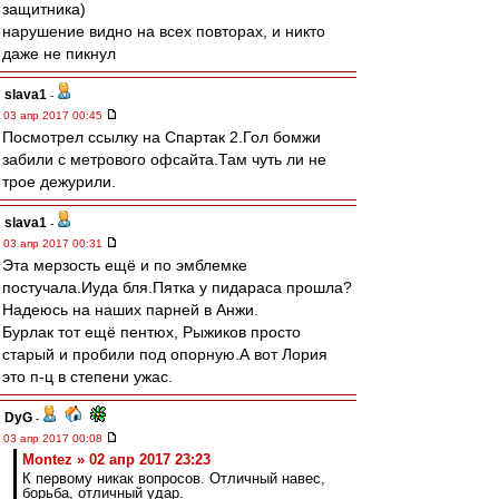
защитника)
нарушение видно на всех повторах, и никто
даже не пикнул
slava1
-
03 апр 2017 00:45
Посмотрел ссылку на Спартак 2.Гол бомжи
забили с метрового офсайта.Там чуть ли не
трое дежурили.
slava1
-
03 апр 2017 00:31
Эта мерзость ещё и по эмблемке
постучала.Иуда бля.Пятка у пидараса прошла?
Надеюсь на наших парней в Анжи.
Бурлак тот ещё пентюх, Рыжиков просто
старый и пробили под опорную.А вот Лория
это п-ц в степени ужас.
DyG
-
03 апр 2017 00:08
Montez » 02 апр 2017 23:23
К первому никак вопросов. Отличный навес,
борьба, отличный удар.