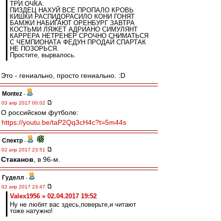
ТРИ ОЧКА.
ПИЗДЕЦ НАХУЙ ВСЕ ПРОПАЛО КРОВЬ
КИШКИ РАСПИДОРАСИЛО КОНИ ГОНЯТ
БАМЖИ НАБИГАЮТ ОРЕНБУРГ ЗАВТРА
КОСТЬМИ ЛЯЖЕТ АДРИАНО СИМУЛЯНТ
КАРРЕРА НЕТРЕНЕР СРОЧНО СНИМАТЬСЯ
С ЧЕМПИОНАТА ФЕДУН ПРОДАЙ СПАРТАК
НЕ ПОЗОРЬСЯ.
Простите, вырвалось.
Это - гениально, просто гениально. :D
Montez
-
03 апр 2017 00:02
О российском футболе:
https://youtu.be/taP2Qq3cH4c?t=5m44s
Спектр
-
02 апр 2017 23:51
Cтаканов
, в 96-м.
Гуделл
-
02 апр 2017 23:47
Valex1956 » 02.04.2017 19:52
Ну не любят вас здесь,поверьте,и читают
тоже натужно!